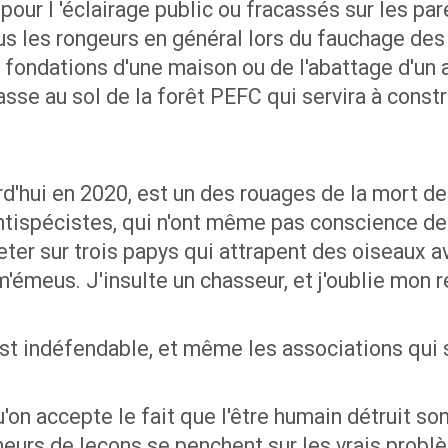
our l 'éclairage public ou fracassés sur les par
s les rongeurs en général lors du fauchage des 
 fondations d'une maison ou de l'abattage d'un 
sse au sol de la forêt PEFC qui servira à constr
rd'hui en 2020, est un des rouages de la mort de 
antispécistes, qui n'ont même pas conscience de
eter sur trois papys qui attrapent des oiseaux a
'émeus. J'insulte un chasseur, et j'oublie mon 
est indéfendable, et même les associations qui 
qu'on accepte le fait que l'être humain détruit 
nneurs de leçons se penchent sur les vrais probl