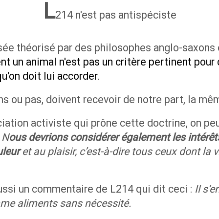
L
214 n'est pas antispéciste
sée théorisé par des philosophes anglo-saxons 
nt un animal n'est pas un critère pertinent pour
u'on doit lui accorder.
 ou pas, doivent recevoir de notre part, la mê
iation activiste qui prône cette doctrine, on peut
:
N
ous devrions considérer également les intérêt
uleur
et au plaisir, c’est-à-dire tous ceux dont la
ussi un commentaire de L214 qui dit ceci :
Il s’e
mme aliments sans nécessité.