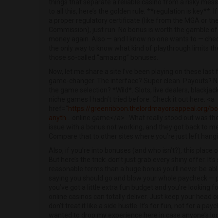
things that separate a reliable casino from a risky mess. 
to all this, here’s the golden rule: **regulation is key**. 
a proper regulatory certificate (like from the MGA or t
Commission), just run. No bonus is worth the gamble of
money again. Also — and I know no one wants to — chec
the only way to know what kind of playthrough limits t
those so-called “amazing” bonuses.
Now, let me share a site I’ve been playing on these last 
game-changer. The interface? Super clean. Payouts? N
the game selection? *Wild*. Slots, live dealers, blackja
niche games I hadn’t tried before. Check it out here: <a
href="
https://greenribbon.thelordmayorsappeal.org/b
anyth...
online game</a> . What really stood out was the 
issue with a bonus not working, and they got back to me 
Compare that to other sites where you’re just left hang
Also, if you’re into bonuses (and who isn’t?), this place 
But here’s the trick: don’t just grab every shiny offer. It’
reasonable terms than a huge bonus you’ll never be abl
saying you should go and blow your whole paycheck — pl
you’ve got a little extra fun budget and you’re looking f
online casinos can totally deliver. Just keep your head o
don’t treat it like a side hustle. It’s for fun, not for a pa
wanted to drop my experience here in case anyone’s look