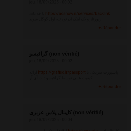
jeu, 18/09/2025 - 00:02
با خدمات
https://adsnow.ir/services/backlink
رپورتاژ و بک لینک ادزنو رتبه اول گوگل شوید
Répondre
گرافیسو (non vérifié)
jeu, 18/09/2025 - 00:02
ارائه
https://grafiso.ir/passport
پاسپورت فیزیکی با
کیفیت عالی توسط گرافیسو دات آی آر
Répondre
کاپیتال پلاس عزیزی (non vérifié)
jeu, 18/09/2025 - 00:04