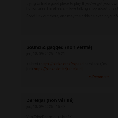
trying to find a good place to play. If you’ve got your o
horror tales, I’m all ears — love talking shop about this s
Good luck out there, and may the odds be ever in your f
bound & gagged (non vérifié)
jeu, 18/09/2025 - 15:21
<a href=
https://plinko.org/fr>pearl
necklace</a>
[url=
https://plinkoslot.it/]rape[/url]
Répondre
Derekjar (non vérifié)
jeu, 18/09/2025 - 15:47
VitalEdgePharma: <a href="