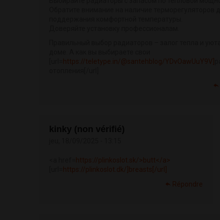
Выбирайте радиаторы с запасом по тепловой мощно
Обратите внимание на наличие терморегуляторов 
поддержания комфортной температуры.
Доверяйте установку профессионалам.
Правильный выбор радиаторов – залог тепла и уют
доме. А как вы выбираете свои
[url=
https://teletype.in/@santehblog/YDvOawUuY9V]
р
отопления[/url]
kinky (non vérifié)
jeu, 18/09/2025 - 13:15
<a href=
https://plinkoslot.sk/>butt</a>
[url=
https://plinkoslot.dk/]breasts[/url]
Répondre