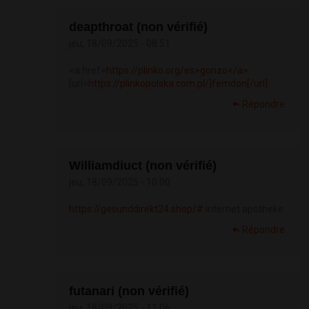
deapthroat (non vérifié)
jeu, 18/09/2025 - 08:51
<a href=
https://plinko.org/es>gonzo</a>
[url=
https://plinkopolska.com.pl/]femdon[/url]
Répondre
Williamdiuct (non vérifié)
jeu, 18/09/2025 - 10:00
https://gesunddirekt24.shop/#
internet apotheke
Répondre
futanari (non vérifié)
jeu, 18/09/2025 - 11:06