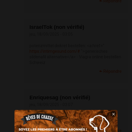
Répondre
IsraelTok (non vérifié)
jeu, 18/09/2025 - 03:05
potenzmittel diskret bestellen: <a href="
https://intimgesund.com/#
">generisches
sildenafil alternative</a> - Viagra online bestellen
Schweiz
Répondre
Enriquesag (non vérifié)
jeu, 18/09/2025 - 03:07
×
https://blaukraftde.shop/#
medikamente
rezeptfrei
Répondre