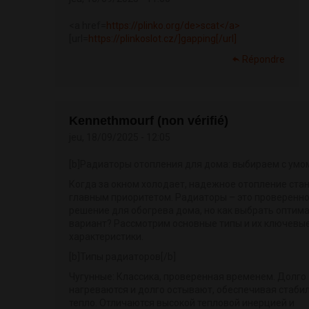
<a href=
https://plinko.org/de>scat</a>
[url=
https://plinkoslot.cz/]gapping[/url]
Répondre
Kennethmourf (non vérifié)
jeu, 18/09/2025 - 12:05
[b]Радиаторы отопления для дома: выбираем с умом
Когда за окном холодает, надежное отопление ста
главным приоритетом. Радиаторы – это проверенн
решение для обогрева дома, но как выбрать оптим
вариант? Рассмотрим основные типы и их ключевы
характеристики.
[b]Типы радиаторов[/b]
Чугунные: Классика, проверенная временем. Долго
нагреваются и долго остывают, обеспечивая стаби
тепло. Отличаются высокой тепловой инерцией и