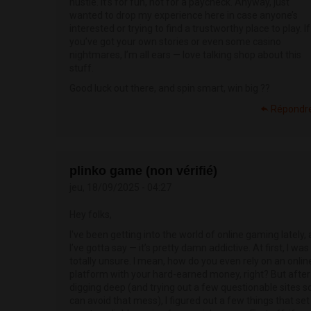
hustle. It’s for fun, not for a paycheck. Anyway, just
wanted to drop my experience here in case anyone’s
interested or trying to find a trustworthy place to play. If
you’ve got your own stories or even some casino
nightmares, I’m all ears — love talking shop about this
stuff.
Good luck out there, and spin smart, win big ??
Répondr
plinko game (non vérifié)
jeu, 18/09/2025 - 04:27
Hey folks,
I've been getting into the world of online gaming lately,
I’ve gotta say — it’s pretty damn addictive. At first, I was
totally unsure. I mean, how do you even rely on an onlin
platform with your hard-earned money, right? But after
digging deep (and trying out a few questionable sites s
can avoid that mess), I figured out a few things that set