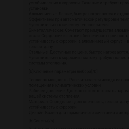
устойчивостью к коррозии. Тяжелые и требуют про
установки.
Алюминиевые: Легкие, быстро нагреваются и отдаю
Эффективны при автоматической регулировке тем
Чувствительны к качеству теплоносителя.
Биметаллические: Сочетают преимущества алюмин
стали. Сердечник из стали обеспечивает прочность
устойчивость к коррозии, а алюминиевый корпус –
теплоотдачу.
Стальные: Доступные по цене, быстро нагреваются.
Чувствительны к коррозии, поэтому требуют качес
системы отопления.
[b]Ключевые параметры выбора[/b]
Тепловая мощность: Рассчитывается исходя из пл
помещения и климатических условий.
Рабочее давление: Должно соответствовать пара
вашей системы отопления.
Материал: Определяет долговечность, теплоотдачу
устойчивость к коррозии.
Дизайн: Важен для гармоничного сочетания с инте
[b]Советы[/b]