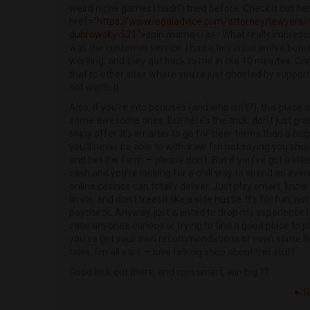
weird niche games I hadn’t tried before. Check it out he
href="
https://www.legaladvice.com/attorney/lawyers/n
dubrowsky-521">spin
mama</a> . What really impres
was the customer service. I had a tiny issue with a bonu
working, and they got back to me in like 10 minutes. C
that to other sites where you’re just ghosted by suppor
not worth it.
Also, if you’re into bonuses (and who isn’t?), this place 
some awesome ones. But here’s the trick: don’t just gra
shiny offer. It’s smarter to go for clear terms than a h
you’ll never be able to withdraw. I’m not saying you sho
and bet the farm — please don’t. But if you’ve got a littl
cash and you’re looking for a chill way to spend an even
online casinos can totally deliver. Just play smart, know
limits, and don’t treat it like a side hustle. It’s for fun, not
paycheck. Anyway, just wanted to drop my experience h
case anyone’s curious or trying to find a good place to pla
you’ve got your own recommendations or even some h
tales, I’m all ears — love talking shop about this stuff.
Good luck out there, and spin smart, win big ??
R