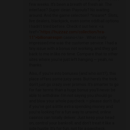
few weeks. It’s been a breath of fresh air. The
interface? Super clean. Payouts? No waiting
around. And the game selection? *Insane*. Slots,
live dealers, blackjack, even some oddball options
I hadn’t tried before. Check it out here: <a
href="
https://huzzaz.com/collection/hra-
11">billionairespin
casino</a> . What really
impressed me was the customer service. I had a
tiny issue with a bonus not working, and they got
back to me in like no time. Compare that to other
sites where you’re just left hanging — yeah, no
thanks.
Also, if you’re into bonuses (and who isn’t?), this
place offers some juicy ones. But here’s the trick:
don’t just go crazy over promos. It’s smarter to go
for fair terms than a huge bonus you’ll never be
able to withdraw. I’m not saying you should go
and blow your whole paycheck — please don’t. But
if you’ve got a little extra spending money and
you’re looking for a fun way to unwind, online
casinos can totally deliver. Just keep your head
on, control your bankroll, and don’t treat it like a
side hustle. It’s for fun, not for a paycheck.