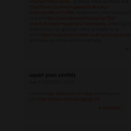
returnurl=https://pote...
gГјnstige online apotheke and
http://forum.drustvogil-galad.si/index.php?
action=profile;u=313386
medikament ohne rezept notf
<a href=
https://www.discoverlife.org/mp/20q?
search=Adelges+tsugae&burl=intimapha...
online-apot
ohne rezept</a> gГјnstige online apotheke or <a
href=
https://www.emlynmodels.co.uk/user/ucantrcqu
apotheke</a> online apotheke gГјnstig
squirt (non vérifié)
mer, 17/09/2025 - 22:18
<a href=
https://plinkoslot.nl/>deep
thraoting</a>
[url=
https://plinko.org/ko]pegging[/url]
Répondre