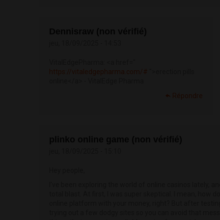
Dennisraw (non vérifié)
jeu, 18/09/2025 - 14:53
VitalEdgePharma: <a href="
https://vitaledgepharma.com/#
">erection pills
online</a> - VitalEdge Pharma
Répondre
plinko online game (non vérifié)
jeu, 18/09/2025 - 15:10
Hey people,
I've been exploring the world of online casinos lately, and
total blast. At first, I was super skeptical. I mean, how 
online platform with your money, right? But after testi
trying out a few dodgy sites so you can avoid that mess)