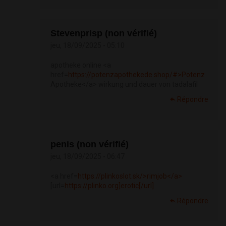
Stevenprisp (non vérifié)
jeu, 18/09/2025 - 05:10
apotheke online <a
href=
https://potenzapothekede.shop/#>Potenz
Apotheke</a> wirkung und dauer von tadalafil
Répondre
penis (non vérifié)
jeu, 18/09/2025 - 06:47
<a href=
https://plinkoslot.sk/>rimjob</a>
[url=
https://plinko.org]erotic[/url]
Répondre