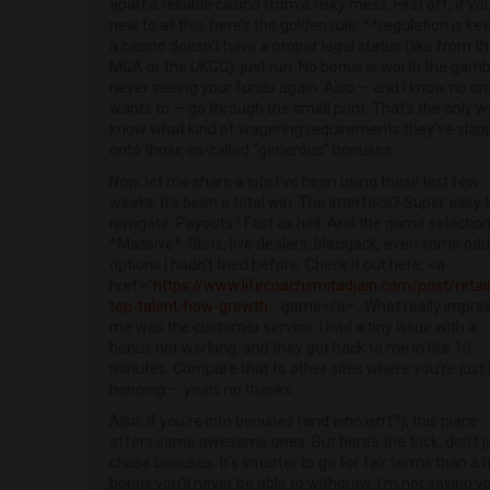
apart a reliable casino from a risky mess. First off, if yo
new to all this, here’s the golden rule: **regulation is key
a casino doesn’t have a proper legal status (like from t
MGA or the UKGC), just run. No bonus is worth the gamb
never seeing your funds again. Also — and I know no on
wants to — go through the small print. That’s the only w
know what kind of wagering requirements they’ve slap
onto those so-called “generous” bonuses.
Now, let me share a site I’ve been using these last few
weeks. It’s been a total win. The interface? Super easy 
navigate. Payouts? Fast as hell. And the game selectio
*Massive*. Slots, live dealers, blackjack, even some odd
options I hadn’t tried before. Check it out here: <a
href="
https://www.lifecoachsmitadjain.com/post/retai
top-talent-how-growth...
game</a> . What really impre
me was the customer service. I had a tiny issue with a
bonus not working, and they got back to me in like 10
minutes. Compare that to other sites where you’re just 
hanging — yeah, no thanks.
Also, if you’re into bonuses (and who isn’t?), this place
offers some awesome ones. But here’s the trick: don’t j
chase bonuses. It’s smarter to go for fair terms than a
bonus you’ll never be able to withdraw. I’m not saying y