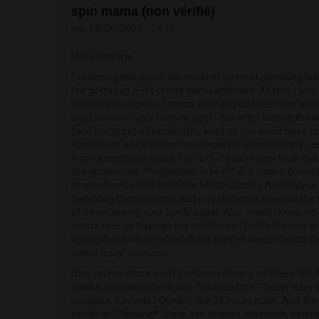
spin mama (non vérifié)
jeu, 18/09/2025 - 14:10
Hey everyone,
I've been getting into the world of internet gambling lat
I’ve gotta say — it’s pretty damn addictive. At first, I was
honestly suspicious. I mean, how do you even trust an o
platform with your money, right? But after testing the 
(and trying out a few sketchy sites so you won’t have to)
figured out a few things that separate a trustworthy ca
from a complete fraud. First off, if you’re new to all this
the golden rule: **regulation is key**. If a casino doesn’
proper license (like from the Malta Gaming Authority or
Gambling Commission), just run. No bonus is worth the 
of never seeing your funds again. Also — and I know no
wants to — go through the small print. That’s the only w
know what kind of hidden traps they’ve slapped onto th
called “juicy” bonuses.
Now, let me share a site I’ve been playing on these last
weeks. It’s been a total win. The interface? Super easy 
navigate. Payouts? Quick — like 24 hours quick. And th
selection? *Insane*. Slots, live dealers, blackjack, even