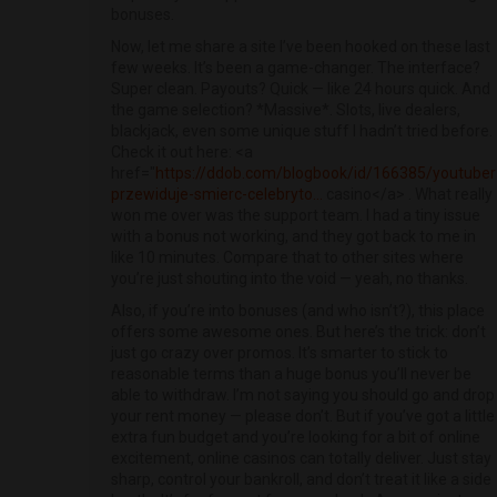
bonuses.
Now, let me share a site I’ve been hooked on these last
few weeks. It’s been a game-changer. The interface?
Super clean. Payouts? Quick — like 24 hours quick. And
the game selection? *Massive*. Slots, live dealers,
blackjack, even some unique stuff I hadn’t tried before.
Check it out here: <a
href="
https://ddob.com/blogbook/id/166385/youtuber
przewiduje-smierc-celebryto...
casino</a> . What really
won me over was the support team. I had a tiny issue
with a bonus not working, and they got back to me in
like 10 minutes. Compare that to other sites where
you’re just shouting into the void — yeah, no thanks.
Also, if you’re into bonuses (and who isn’t?), this place
offers some awesome ones. But here’s the trick: don’t
just go crazy over promos. It’s smarter to stick to
reasonable terms than a huge bonus you’ll never be
able to withdraw. I’m not saying you should go and drop
your rent money — please don’t. But if you’ve got a little
extra fun budget and you’re looking for a bit of online
excitement, online casinos can totally deliver. Just stay
sharp, control your bankroll, and don’t treat it like a side