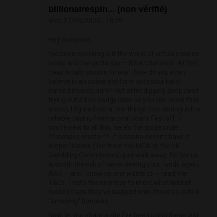
billionairespin... (non vérifié)
mer, 17/09/2025 - 18:29
Hey everyone,
I've been checking out the world of virtual casinos
lately, and I’ve gotta say — it’s a total blast. At first,
I was totally unsure. I mean, how do you even
believe in an online platform with your hard-
earned money, right? But after digging deep (and
trying out a few dodgy sites so you can avoid that
mess), I figured out a few things that distinguish a
reliable casino from a total scam. First off, if
you’re new to all this, here’s the golden rule:
**licenses matter**. If a casino doesn’t have a
proper license (like from the MGA or the UK
Gambling Commission), just walk away. No bonus
is worth the risk of never seeing your funds again.
Also — and I know no one wants to — read the
T&Cs. That’s the only way to know what kind of
hidden traps they’ve slapped onto those so-called
“amazing” bonuses.
Now, let me share a site I’ve been using these last