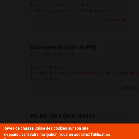
https://vitaledgepharma.shop/#
">VitalEdgePharma</a> - VitalEdgePharma
Répondre
Michealmah (non vérifié)
jeu, 18/09/2025 - 16:09
EverTrustMeds <a
href=
https://evertrustmeds.shop/#>EverTrustMeds</
EverTrustMeds
Répond
Richardnex (non vérifié)
jeu, 18/09/2025 - 16:39
Rêves de chasse utilise des cookies sur son site.
En poursuivant votre navigation, vous en acceptez l'utilisation.
http://evertrustmeds.com/#
EverTrustMeds