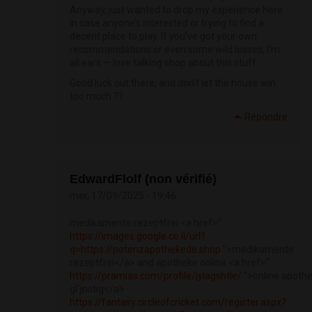
Anyway, just wanted to drop my experience here
in case anyone’s interested or trying to find a
decent place to play. If you’ve got your own
recommendations or even some wild losses, I’m
all ears — love talking shop about this stuff.
Good luck out there, and don’t let the house win
too much ??
Répondre
EdwardFlolf (non vérifié)
mer, 17/09/2025 - 19:46
medikamente rezeptfrei <a href="
https://images.google.co.il/url?
q=https://potenzapothekede.shop
">medikamente
rezeptfrei</a> and apotheke online <a href="
https://pramias.com/profile/jylagshtle/
">online apoth
gГјnstig</a>
https://fantasy.circleofcricket.com/register.aspx?