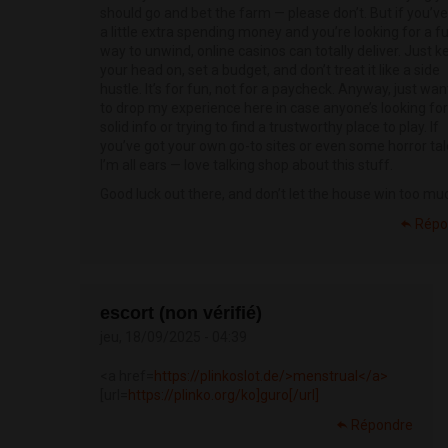
should go and bet the farm — please don’t. But if you’ve
a little extra spending money and you’re looking for a f
way to unwind, online casinos can totally deliver. Just k
your head on, set a budget, and don’t treat it like a side
hustle. It’s for fun, not for a paycheck. Anyway, just wa
to drop my experience here in case anyone’s looking for
solid info or trying to find a trustworthy place to play. If
you’ve got your own go-to sites or even some horror tal
I’m all ears — love talking shop about this stuff.
Good luck out there, and don’t let the house win too mu
Répo
escort (non vérifié)
jeu, 18/09/2025 - 04:39
<a href=
https://plinkoslot.de/>menstrual</a>
[url=
https://plinko.org/ko]guro[/url]
Répondre