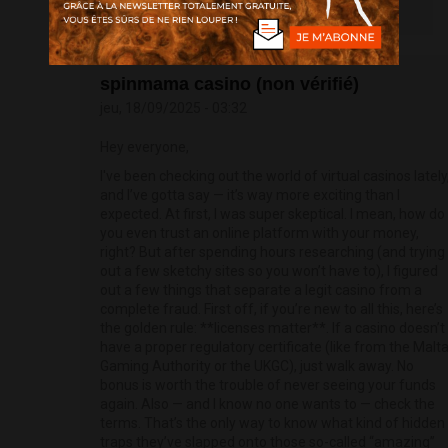
spinmama casino (non vérifié)
jeu, 18/09/2025 - 03:32
Hey everyone,
I've been checking out the world of virtual casinos lately
and I’ve gotta say — it’s way more exciting than I
expected. At first, I was super skeptical. I mean, how do
you even trust an online platform with your money,
right? But after spending hours researching (and trying
out a few sketchy sites so you won’t have to), I figured
out a few things that separate a legit casino from a
complete fraud. First off, if you’re new to all this, here’s
the golden rule: **licenses matter**. If a casino doesn’t
have a proper regulatory certificate (like from the Malt
Gaming Authority or the UKGC), just walk away. No
bonus is worth the trouble of never seeing your funds
again. Also — and I know no one wants to — check the
terms. That’s the only way to know what kind of hidden
traps they’ve slapped onto those so-called “amazing”