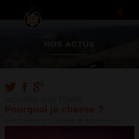
Aller au
contenu
Toggle
principal
navigatio
NOS ACTUS
RICHARD SUR TERRE
Pourquoi je chasse ?
ven, 12/06/2020 - 18:13
Feliew
14562 commentaire