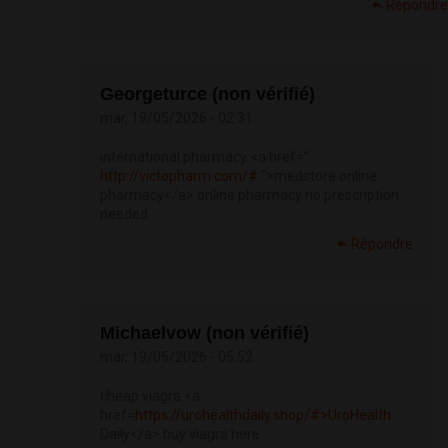
Répondre
Georgeturce (non vérifié)
mar, 19/05/2026 - 02:31
international pharmacy <a href="
http://victopharm.com/#
">medstore online
pharmacy</a> online pharmacy no prescription
needed
Répondre
Michaelvow (non vérifié)
mar, 19/05/2026 - 05:52
cheap viagra <a
href=
https://urohealthdaily.shop/#>UroHealth
Daily</a> buy viagra here