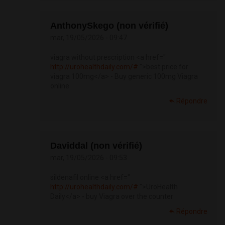
AnthonySkego (non vérifié)
mar, 19/05/2026 - 09:47
viagra without prescription <a href="
http://urohealthdaily.com/#
">best price for
viagra 100mg</a> - Buy generic 100mg Viagra
online
Répondre
Daviddal (non vérifié)
mar, 19/05/2026 - 09:53
sildenafil online <a href="
http://urohealthdaily.com/#
">UroHealth
Daily</a> - buy Viagra over the counter
Répondre