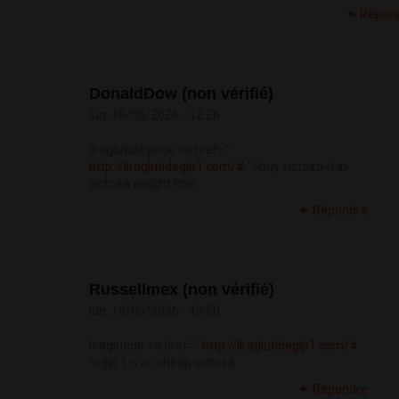
Répon
DonaldDow (non vérifié)
lun, 18/05/2026 - 12:26
liraglutide price <a href="
http://liraglutideglp1.com/#
">buy victoza</a>
victoza weight loss
Répondre
Russellmex (non vérifié)
lun, 18/05/2026 - 13:50
liraglutide <a href="
http://liraglutideglp1.com/#
">glp 1</a> cheap victoza
Répondre