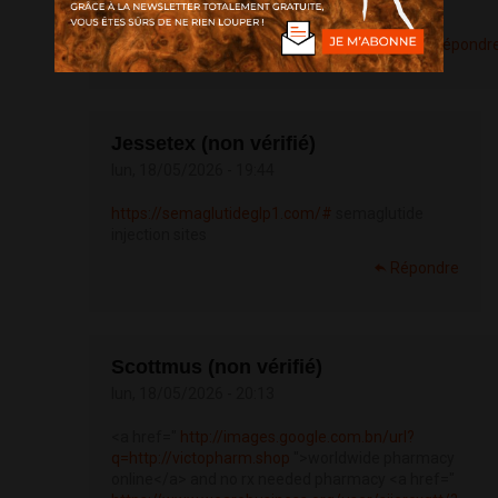
Когда и как проводить контроль качества
Répondr
Jessetex (non vérifié)
lun, 18/05/2026 - 19:44
https://semaglutideglp1.com/#
semaglutide
injection sites
Répondre
Scottmus (non vérifié)
lun, 18/05/2026 - 20:13
<a href="
http://images.google.com.bn/url?
q=http://victopharm.shop
">worldwide pharmacy
online</a> and no rx needed pharmacy <a href="