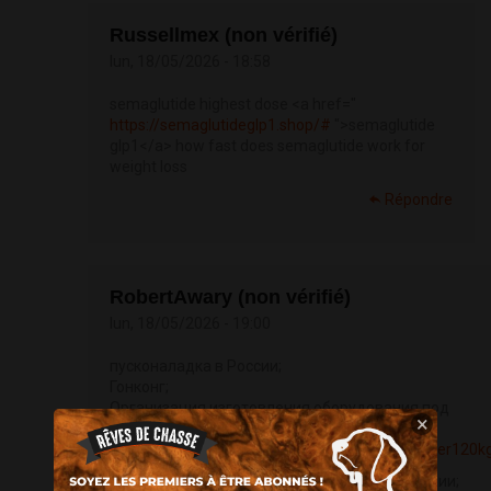
Russellmex (non vérifié)
lun, 18/05/2026 - 18:58
semaglutide highest dose <a href="
https://semaglutideglp1.shop/#
">semaglutide
glp1</a> how fast does semaglutide work for
weight loss
Répondre
RobertAwary (non vérifié)
lun, 18/05/2026 - 19:00
пусконаладка в России;
Гонконг;
Организация изготовления оборудования под
×
торговую марку клиента
https://towarkitai.com/products/industrialroaster120k
машины для расфасовки и упаковки продукции;