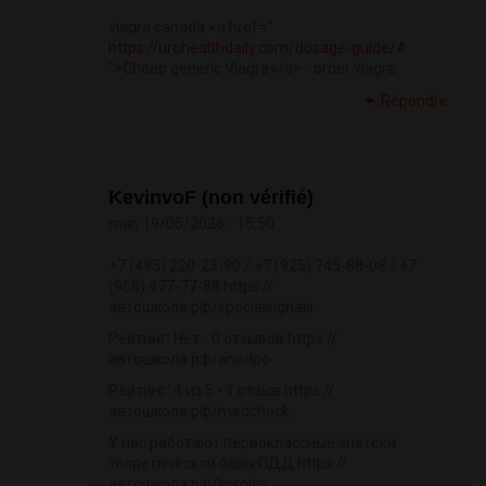
viagra canada <a href="
https://urohealthdaily.com/dosage-guide/#
">Cheap generic Viagra</a> - order viagra
Répondre
KevinvoF (non vérifié)
mar, 19/05/2026 - 15:50
+7 (495) 220-23-90 / +7 (925) 745-88-08 / +7
(968) 477-77-88 https://
автошкола.рф/specialsignals
Рейтинг: Нет - 0 отзывов https://
автошкола.рф/anodpo
Рейтинг: 4 из 5 - 1 отзыв https://
автошкола.рф/medcheck
У нас работают первоклассные знатоки
теоретической базы ПДД https://
автошкола.рф/korolev