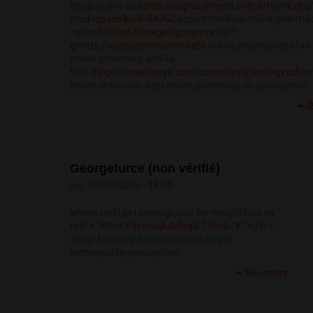
drugs online and
http://ragnarokneon.online/home.php
mod=space&uid=54762
secure medical online pharma
<a href=
https://images.google.nr/url?
q=http://victopharm.com>safe
online pharmacies</a> 
online pharmacy and <a
href=
https://mantiseye.com/community/knxhqvxsfo>
online order</a> best online pharmacy no prescription
R
Georgeturce (non vérifié)
lun, 18/05/2026 - 18:10
where can i get semaglutide for weight loss <a
href="
https://semaglutideglp1.shop/#
">glp-1
drugs for weight loss</a> how to get
semaglutide prescription
Répondre