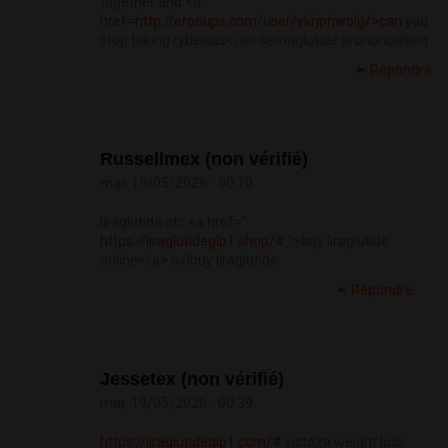
together and <a
href=
http://erooups.com/user/ykrjphwolg/>can
you
stop taking rybelsus</a> semaglutide pronunciation
Répondre
Russellmex (non vérifié)
mar, 19/05/2026 - 00:10
liraglutide otc <a href="
https://liraglutideglp1.shop/#
">buy liraglutide
online</a> п»їbuy liraglutide
Répondre
Jessetex (non vérifié)
mar, 19/05/2026 - 00:39
https://liraglutideglp1.com/#
victoza weight loss