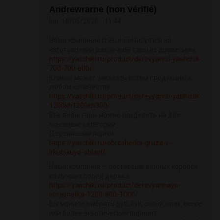
Andrewrarne (non vérifié)
lun, 18/05/2026 - 11:44
Наша компания специализируется на
изготовлении различной тары из древесины
https://yaschiki.ru/product/derevyannii-yashchik-
700-700-600/
Клиент может заказать оптом продукцию в
любом количестве
https://yaschiki.ru/product/derevyannii-yashchik-
1200kh1200kh300/
Все виды тары можно разделить на две
основные категории:
Деревянные ящики
https://yaschiki.ru/obreshetka-gruza-v-
irkutskuyu-oblast/
Наша компания — поставщик винных коробок
из лучших пород дерева
https://yaschiki.ru/product/derevyannaya-
obreshetka-1200-800-1000/
Вы можете выбрать дуб, бук, сосну, орех, венге
или более экзотический вариант