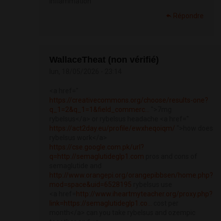
inflammation
Répondre
WallaceTheat (non vérifié)
lun, 18/05/2026 - 23:14
<a href="
https://creativecommons.org/choose/results-one?
q_1=2&q_1=1&field_commerc...
">7mg
rybelsus</a> or rybelsus headache <a href="
https://act2day.eu/profile/ewxheqoiqm/
">how does
rybelsus work</a>
https://cse.google.com.pk/url?
q=http://semaglutideglp1.com
pros and cons of
semaglutide and
http://www.orangepi.org/orangepibbsen/home.php?
mod=space&uid=6528195
rybelsus use
<a href=
http://www.iheartmyteacher.org/proxy.php?
link=https://semaglutideglp1.co...
cost per
month</a> can you take rybelsus and ozempic