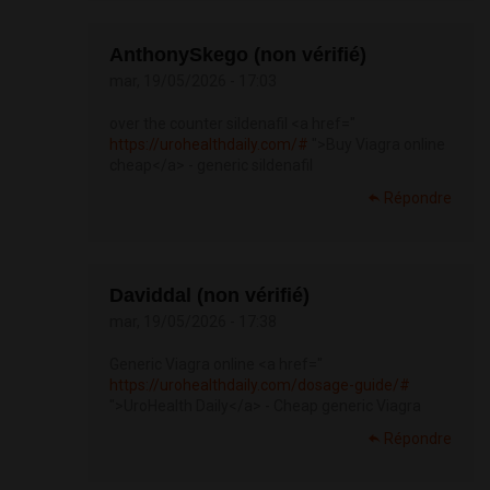
AnthonySkego (non vérifié)
mar, 19/05/2026 - 17:03
over the counter sildenafil <a href="
https://urohealthdaily.com/#
">Buy Viagra online
cheap</a> - generic sildenafil
Répondre
Daviddal (non vérifié)
mar, 19/05/2026 - 17:38
Generic Viagra online <a href="
https://urohealthdaily.com/dosage-guide/#
">UroHealth Daily</a> - Cheap generic Viagra
Répondre