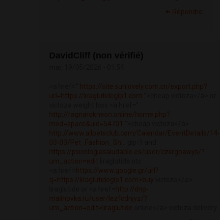
Répondre
DavidCliff (non vérifié)
mar, 19/05/2026 - 01:54
<a href="
https://site.sunlovely.com.cn/export.php?
url=https://liraglutideglp1.com
">cheap victoza</a> or
victoza weight loss <a href="
http://ragnarokneon.online/home.php?
mod=space&uid=54701
">cheap victoza</a>
http://www.allpetsclub.com/Calendar/EventDetails/14-
03-03/Pet_Fashion_Sh...
glp-1 and
https://psicologiasaludable.es/user/czkrgoawys/?
um_action=edit
liraglutide otc
<a href=
https://www.google.gr/url?
q=https://liraglutideglp1.com>buy
victoza</a>
liraglutide or <a href=
http://dnp-
malinovka.ru/user/lezfcdnjyz/?
um_action=edit>liraglutide
online</a> victoza delivery