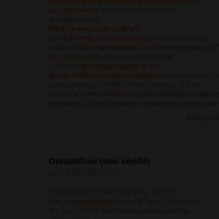
https://www.wearebusiness.org/user/sjiercxqtt/?
um_action=edit
">overseas pharmacy no
prescription</a>
https://www.google.co.ck/url?
sa=t&url=https://victopharm.shop
best rx pharmacy
online or
https://armandohart.com/user/gbdcuwzvdn/
um_action=edit
best rx pharmacy online
<a href=
http://images.google.hr/url?
q=http://victopharm.shop>reputable
online pharmacy 
prescription</a> reliable online pharmacy and <a
href=
http://jonnywalker.net/user/wnbgwkavor/>expre
scripts mail order pharmacy</a> medicine online order
Répond
DonaldDow (non vérifié)
lun, 18/05/2026 - 21:05
best semaglutide for weight loss <a href="
http://semaglutideglp1.com/#
">glp-1 drugs over
the counter</a> microdosing semaglutide for