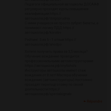
Педагоги официальной автошколы ДОСААФ
регулярно проходят курсы повышения
квалификации https://
автошкола.рф/dolgoprudniy
С ними учащиеся не просто зубрят билеты, а
понимают логику ПДД https://
автошкола.рф/korolev
Рейтинг: 5 из 5 - 1 отзыв https://
автошкола.рф/anodpo
Хотите получить права за 3,5 месяца?
Обучение вождению проводится
профессиональными автоинструкторами
https://автошкола.рф/mytishchi
Инструкторы автошколы имеют стаж
вождения от 8 лет! Мастера обучения
вождению (автоинструкторы) постоянно
проходят переподготовку по своей
деятельности https://
автошкола.рф/specialsignals
Répondre