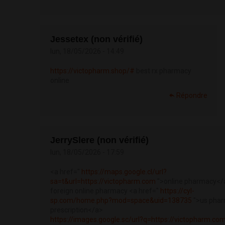
Jessetex (non vérifié)
lun, 18/05/2026 - 14:49
https://victopharm.shop/#
best rx pharmacy
online
Répondre
JerrySlere (non vérifié)
lun, 18/05/2026 - 17:59
<a href="
https://maps.google.cl/url?
sa=t&url=https://victopharm.com
">online pharmacy</
foreign online pharmacy <a href="
https://cyl-
sp.com/home.php?mod=space&uid=138735
">us phar
prescription</a>
https://images.google.sc/url?q=https://victopharm.co