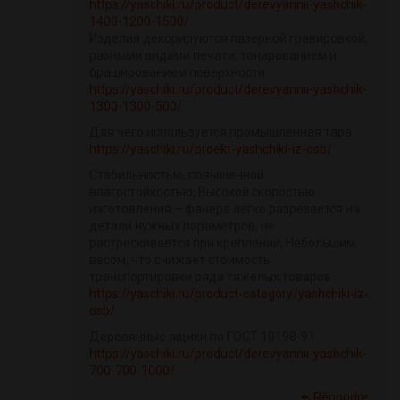
https://yaschiki.ru/product/derevyannii-yashchik-
1400-1200-1500/
Изделия декорируются лазерной гравировкой,
разными видами печати, тонированием и
брашированием поверхности
https://yaschiki.ru/product/derevyannii-yashchik-
1300-1300-500/
Для чего используется промышленная тара
https://yaschiki.ru/proekt-yashchiki-iz-osb/
Стабильностью, повышенной
влагостойкостью; Высокой скоростью
изготовления – фанера легко разрезается на
детали нужных параметров, не
растрескивается при креплении; Небольшим
весом, что снижает стоимость
транспортировки ряда тяжелых товаров
https://yaschiki.ru/product-category/yashchiki-iz-
osb/
Деревянные ящики по ГОСТ 10198-91
https://yaschiki.ru/product/derevyannii-yashchik-
700-700-1000/
Répondre