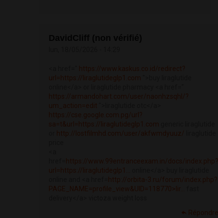
DavidCliff (non vérifié)
lun, 18/05/2026 - 14:29
<a href="
https://www.kaskus.co.id/redirect?
url=https://liraglutideglp1.com
">buy liraglutide
online</a> or liraglutide pharmacy <a href="
https://armandohart.com/user/naonhzsqhl/?
um_action=edit
">liraglutide otc</a>
https://cse.google.com.pg/url?
sa=t&url=https://liraglutideglp1.com
generic liraglutide
or
http://lostfilmhd.com/user/akfwmdyuuz/
liraglutide
price
<a
href=
https://www.99entranceexam.in/docs/index.php
url=https://liraglutideglp1...
online</a> buy liraglutide
online and <a href=
http://orbita-3.ru/forum/index.php?
PAGE_NAME=profile_view&UID=118770>lir...
fast
delivery</a> victoza weight loss
Répondr