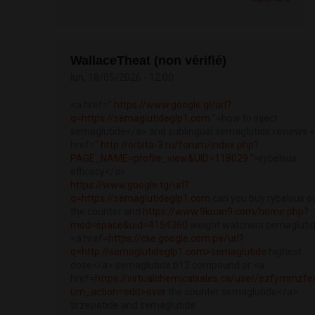
WallaceTheat (non vérifié)
lun, 18/05/2026 - 12:00
<a href="
https://www.google.gl/url?
q=https://semaglutideglp1.com
">how to inject
semaglutide</a> and sublingual semaglutide reviews 
href="
http://orbita-3.ru/forum/index.php?
PAGE_NAME=profile_view&UID=118029
">rybelsus
efficacy</a>
https://www.google.tg/url?
q=https://semaglutideglp1.com
can you buy rybelsus o
the counter and
https://www.9kuan9.com/home.php?
mod=space&uid=4154360
weight watchers semagluti
<a href=
https://cse.google.com.pe/url?
q=http://semaglutideglp1.com>semaglutide
highest
dose</a> semaglutide b12 compound or <a
href=
https://virtualchemicalsales.ca/user/ezfymmzfe
um_action=edit>over
the counter semaglutide</a>
tirzepatide and semaglutide