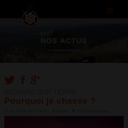
Aller au
contenu
Toggle
principal
navigatio
NOS ACTUS
RICHARD SUR TERRE
Pourquoi je chasse ?
ven, 12/06/2020 - 18:13
Feliew
14565 commentaire