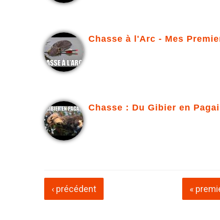
Chasse à l'Arc - Mes Premie
Chasse : Du Gibier en Pagai
Pages
‹ précédent
« premi