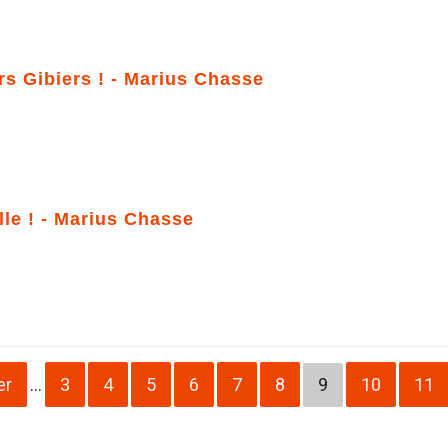
rs Gibiers ! - Marius Chasse
lle ! - Marius Chasse
er
…
3
4
5
6
7
8
9
10
11