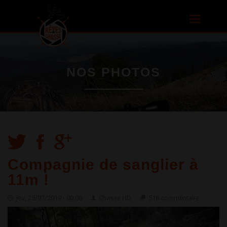
Aller au
contenu
Toggle
principal
navigatio
NOS PHOTOS
Compagnie de sanglier à
11m !
jeu, 25/07/2019 - 00:00
Chasse HD
518 commentaire