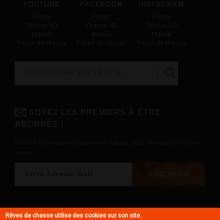
YOUTUBE
FACEBOOK
INSTAGRAM
Feliew
Feliew
Feliew
Chasse HD
Chasse HD
Chasse HD
Marius
Marius
Marius
Frères de chasse
Frères de chasse
Frères de chasse
Rechercher
FORMULAIRE DE RECHERCHE
SOYEZ LES PREMIERS À ÊTRE
ABONNÉS !
Grâce à la newsletter totalement gratuite, vous êtes sûrs de ne rien
louper !
© Rêves de chasse 2018 - Tous droits réservés -
Mentions légales
Rêves de chasse utilise des cookies sur son site.