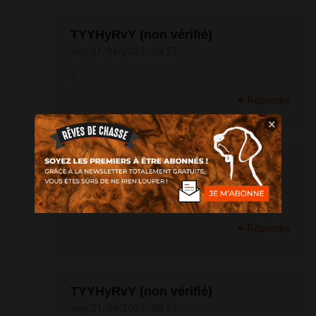
TYYHyRvY (non vérifié)
ven, 21/04/2023 - 08:37
1
Répondre
×
TYYHyRvY (non vérifié)
ven, 21/04/2023 - 08:37
-1; waitfor delay '0:0:15' --
Répondre
TYYHyRvY (non vérifié)
ven, 21/04/2023 - 08:37