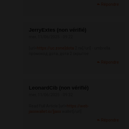
Répondre
JerryExtes (non vérifié)
mer, 11/06/2025 - 09:22
[url=
https://uc.zone]dota
2 пк[/url] - umbrella
промокод дота, дота 2 скрытое
Répondre
LeonardCib (non vérifié)
mer, 11/06/2025 - 09:32
Read Full Article [url=
https://web-
jaxxwallet.io/]jaxx
wallet[/url]
Répondre