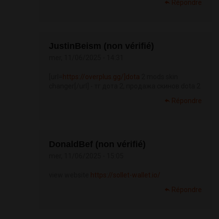
Répondre
JustinBeism (non vérifié)
mer, 11/06/2025 - 14:31
[url=
https://overplus.gg/]dota
2 mods skin
changer[/url] - тг дота 2, продажа скинов dota 2
Répondre
DonaldBef (non vérifié)
mer, 11/06/2025 - 15:05
view website
https://sollet-wallet.io/
Répondre