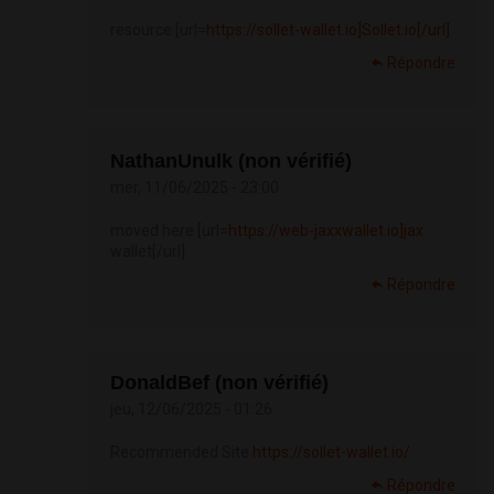
resource [url=
https://sollet-wallet.io]Sollet.io[/url]
Répondre
NathanUnulk (non vérifié)
mer, 11/06/2025 - 23:00
moved here [url=
https://web-jaxxwallet.io]jax
wallet[/url]
Répondre
DonaldBef (non vérifié)
jeu, 12/06/2025 - 01:26
Recommended Site
https://sollet-wallet.io/
Répondre