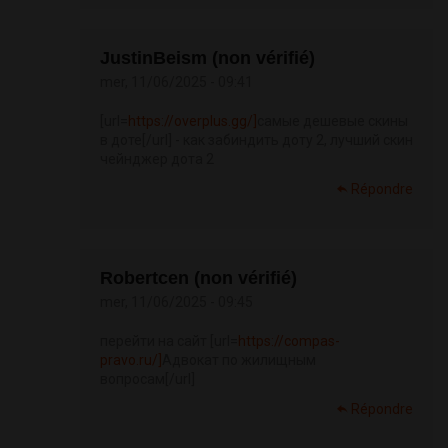
JustinBeism (non vérifié)
mer, 11/06/2025 - 09:41
[url=
https://overplus.gg/]
самые дешевые скины
в доте[/url] - как забиндить доту 2, лучший скин
чейнджер дота 2
Répondre
Robertcen (non vérifié)
mer, 11/06/2025 - 09:45
перейти на сайт [url=
https://compas-
pravo.ru/]
Адвокат по жилищным
вопросам[/url]
Répondre