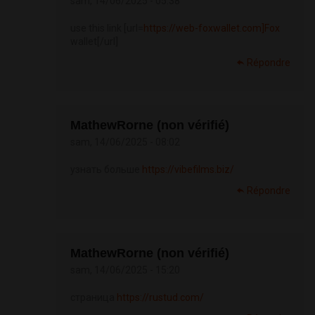
sam, 14/06/2025 - 05:38
use this link [url=
https://web-foxwallet.com]Fox
wallet[/url]
Répondre
MathewRorne (non vérifié)
sam, 14/06/2025 - 08:02
узнать больше
https://vibefilms.biz/
Répondre
MathewRorne (non vérifié)
sam, 14/06/2025 - 15:20
страница
https://rustud.com/