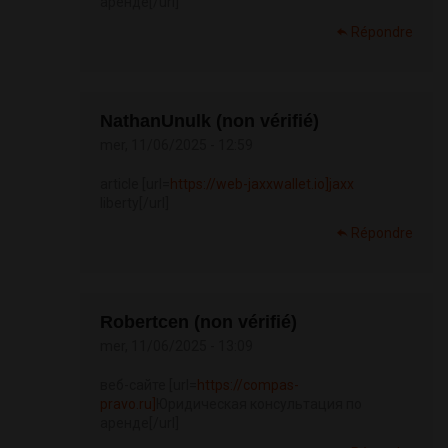
аренде[/url]
Répondre
NathanUnulk (non vérifié)
mer, 11/06/2025 - 12:59
article [url=
https://web-jaxxwallet.io]jaxx
liberty[/url]
Répondre
Robertcen (non vérifié)
mer, 11/06/2025 - 13:09
веб-сайте [url=
https://compas-
pravo.ru]
Юридическая консультация по
аренде[/url]