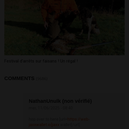
Festival d'arrêts sur faisans ! Un régal !
COMMENTS
(9686)
NathanUnulk (non vérifié)
mer, 11/06/2025 - 08:40
hop over to here [url=
https://web-
jaxxwallet.io]jaxx
wallet[/url]