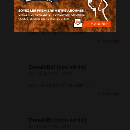
DonaldBef (non vérifié)
jeu, 12/06/2025 - 12:33
linked here
https://sollet-wallet.io
Répondre
DonaldBef (non vérifié)
jeu, 12/06/2025 - 22:56
see it here
https://sollet-wallet.io/
Répondre
DonaldBef (non vérifié)
jeu, 12/06/2025 - 23:35