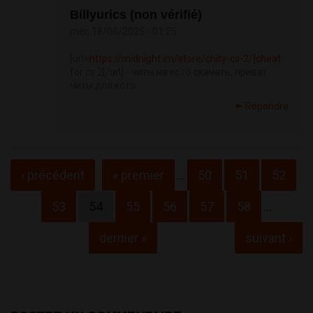
Billyurics (non vérifié)
mer, 18/06/2025 - 01:25
[url=
https://midnight.im/store/chity-cs-2/]cheat
for cs 2[/url] - читы на кс го скачать, приват
читы для кс го
Répondre
Pages
‹ précédent
« premier
…
50
51
52
53
54
55
56
57
58
…
dernier »
suivant ›