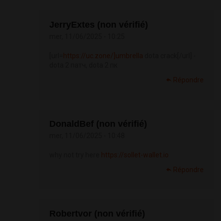
JerryExtes (non vérifié)
mer, 11/06/2025 - 10:25
[url=
https://uc.zone/]umbrella
dota crack[/url] -
dota 2 патч, dota 2 пк
Répondre
DonaldBef (non vérifié)
mer, 11/06/2025 - 10:48
why not try here
https://sollet-wallet.io
Répondre
Robertvor (non vérifié)