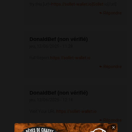
try this [url=
https://sollet-wallet.io]Sollet
io[/url]
Répondre
DonaldBef (non vérifié)
jeu, 12/06/2025 - 11:28
Full Report
https://sollet-wallet.io
Répondre
DonaldBef (non vérifié)
jeu, 12/06/2025 - 12:14
Visit Your URL
https://sollet-wallet.io
Répondre
×