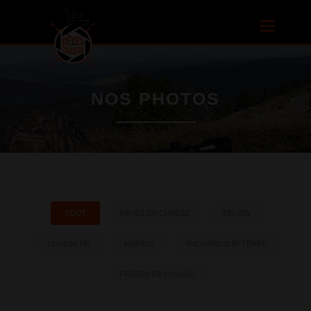
Aller au
contenu
Toggle
principal
navigatio
NOS PHOTOS
TOUT
RÊVES DE CHASSE
FELIEW
CHASSE HD
MARIUS
RICHARD SUR TERRE
FRÈRES DE CHASSE