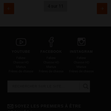
4 sur 11
YOUTUBE
FACEBOOK
INSTAGRAM
Feliew
Feliew
Feliew
Chasse HD
Chasse HD
Chasse HD
Marius
Marius
Marius
Frères de chasse
Frères de chasse
Frères de chasse
Rechercher
FORMULAIRE DE RECHERCHE
SOYEZ LES PREMIERS À ÊTRE