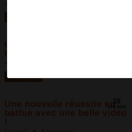
Chasse HD
0 Commentaire
×
LIRE LA SUITE
18
Une petite chevrette pour
JAN 2019
bien finir la semaine !
Chasse HD
0 Commentaire
LIRE LA SUITE
15
Une nouvelle réussite en
JAN 2019
battue avec une belle vidéo
!
Chasse HD
58 Commentaire