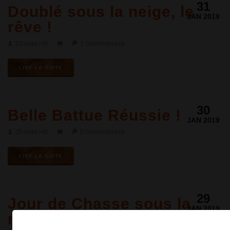
31
Doublé sous la neige, le
JAN 2019
rêve !
Chasse HD
1 Commentaire
LIRE LA SUITE
30
Belle Battue Réussie !
JAN 2019
Chasse HD
0 Commentaire
LIRE LA SUITE
29
Jour de Chasse sous la
JAN 2019
neige !