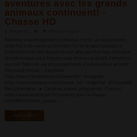
aventures avec les grands
animaux continuent! -
Chasse HD
Chasse HD
148 Commentaire
Abonnez-vous et lisez bien ci-dessous, merci ! Je vous propose
cette fois ci de revivre un moment fort de la saison passée, le
prélèvement de mon deuxième cerf ainsi que d'un faon en battue,
de belle images qui je l’espère vous donnerons autant d'émotions
que moi ! Merci de vos encouragements, d'autres vidéos arrivent !
Retrouvez moi sur : - Facebook :
https://www.facebook.com/ChasseHD/ - Instagram :
https://www.instagram.com/chasse_hd/ - Snapchat : @ChasseHD
Mes partenaires : ► Caméras, drones, piège photo : C'est sur
https://www.studiosport.fr/cameras-pour-la-chasse-
m60588.html?utm_source...
LIRE LA SUITE