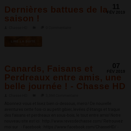
11
Dernières battues de la
FÉV 2019
saison !
Chasse HD
0 Commentaire
LIRE LA SUITE
07
Canards, Faisans et
FÉV 2019
Perdreaux entre amis, une
belle journée ! - Chasse HD
Chasse HD
3,594 Commentaire
Abonnez-vous et lisez bien ci-dessous, merci ! De nouvelle
aventures cette fois-ci au petit gibier, levées d'étangs et traque
des faisans et perdreaux en sous-bois, le tout entre amis! Notre
nouveau site est ici : http://www.revesdechasse.com/ Retrouvez
moi sur : - Facebook : https://www.facebook.com/ChasseHD/ -