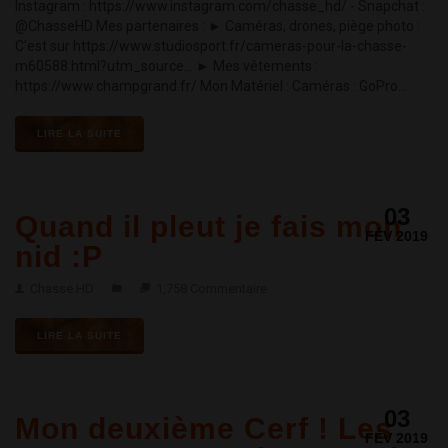
Instagram : https://www.instagram.com/chasse_hd/ - Snapchat :
@ChasseHD Mes partenaires : ► Caméras, drones, piège photo :
C'est sur https://www.studiosport.fr/cameras-pour-la-chasse-
m60588.html?utm_source... ► Mes vêtements :
https://www.champgrand.fr/ Mon Matériel : Caméras : GoPro...
LIRE LA SUITE
03
Quand il pleut je fais mon
FÉV 2019
nid :P
Chasse HD
1,758 Commentaire
LIRE LA SUITE
03
Mon deuxième Cerf ! Les
FÉV 2019