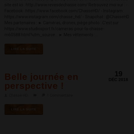
site est ici : http://www.revesdechasse.com/ Retrouvez moi sur : -
Facebook : https://www.facebook.com/ChasseHD/ - Instagram :
https://www.instagram.com/chasse_hd/ - Snapchat : @ChasseHD
Mes partenaires : ► Caméras, drones, piège photo : C'est sur
https://www.studiosport.fr/cameras-pour-la-chasse-
m60588.html?utm_source... ► Mes vêtements :...
LIRE LA SUITE
19
Belle journée en
DÉC 2018
perspective !
Chasse HD
1 Commentaire
LIRE LA SUITE