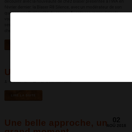
découvrir avec la nouveauté de chez Blaser présentée à l'IWA en
février dernier: la Blaser R8 Silence, avec un modérateur de son
qui recouvre l'intégralité du canon... Avantages, inconvénients,
vous saurez tout sur cette carabine, nous allons ensuite vérifier
ses groupements au stand de tir puis partir à la chasse d'été au
×
chevreuil dans le Tarn et Garonne... La suite en image!
LIRE LA SUITE
25
Un brocard pour Alex !
AOÛ 2018
Chasse HD
0 Commentaire
LIRE LA SUITE
02
Une belle approche, un
AOÛ 2018
grand moment...