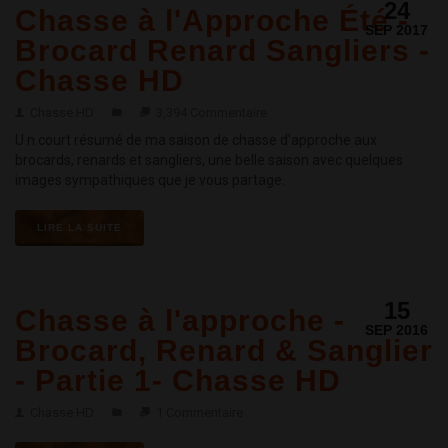
24
Chasse à l'Approche Été -
SEP 2017
Brocard Renard Sangliers -
Chasse HD
Chasse HD
3,394 Commentaire
U n court résumé de ma saison de chasse d'approche aux
brocards, renards et sangliers, une belle saison avec quelques
images sympathiques que je vous partage.
LIRE LA SUITE
15
Chasse à l'approche -
SEP 2016
Brocard, Renard & Sanglier
- Partie 1- Chasse HD
Chasse HD
1 Commentaire