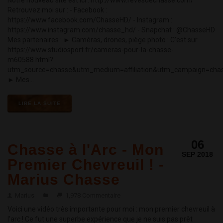
Notre nouveau site est ici : http://www.revesdechasse.com/
Retrouvez moi sur : - Facebook :
https://www.facebook.com/ChasseHD/ - Instagram :
https://www.instagram.com/chasse_hd/ - Snapchat : @ChasseHD
Mes partenaires : ► Caméras, drones, piège photo : C'est sur
https://www.studiosport.fr/cameras-pour-la-chasse-
m60588.html?
utm_source=chasse&utm_medium=affiliation&utm_campaign=cha
► Mes...
LIRE LA SUITE
06
Chasse à l'Arc - Mon
SEP 2018
Premier Chevreuil ! -
Marius Chasse
Marius
1,978 Commentaire
Voici une vidéo très importante pour moi : mon premier chevreuil à
l'arc ! Ce fut une superbe expérience que je ne suis pas prêt