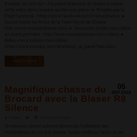
d'oublier ça c'est sûr ! J'ai passé beaucoup de temps à réaliser
cette vidéo, donc j'espère qu'elle vous plaira ! ► N'oublie pas la
Page Facebook : https://www.facebook.com/mariuschasse/ ►
Suivez toutes les Actus de la Team Rêves de Chasse :
http://www.revesdechasse.com/ ► Découvrez toutes mes vidéos
en avant-première : http://www.revesdechasse.com/videos ►
Aidez-moi à traduire mes vidéos :
https://www.youtube.com/timedtext_cs_panel?tab=2&c=...
LIRE LA SUITE
05
Magnifique chasse du
SEP 2018
Brocard avec la Blaser R8
Silence
Feliew
147 Commentaire
Un nouveau décret autorise désormais l'utilisation des
modérateurs de son à la chasse. Quelle meilleure façon de les