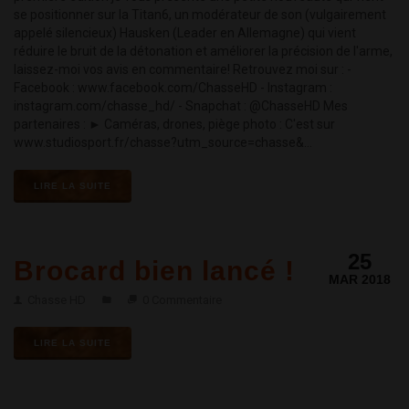
se positionner sur la Titan6, un modérateur de son (vulgairement
appelé silencieux) Hausken (Leader en Allemagne) qui vient
réduire le bruit de la détonation et améliorer la précision de l'arme,
laissez-moi vos avis en commentaire! Retrouvez moi sur : -
Facebook : www.facebook.com/ChasseHD - Instagram :
instagram.com/chasse_hd/ - Snapchat : @ChasseHD Mes
partenaires : ► Caméras, drones, piège photo : C'est sur
www.studiosport.fr/chasse?utm_source=chasse&...
LIRE LA SUITE
25
Brocard bien lancé !
MAR 2018
Chasse HD
0 Commentaire
LIRE LA SUITE