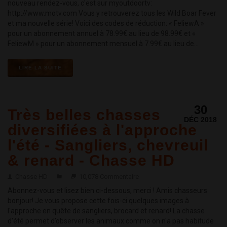
nouveau rendez-vous, c'est sur myoutdoortv:
http://www.motv.com Vous y retrouverez tous les Wild Boar Fever
et ma nouvelle série! Voici des codes de réduction: « FeliewA »
pour un abonnement annuel à 78.99€ au lieu de 98.99€ et «
FeliewM » pour un abonnement mensuel à 7.99€ au lieu de...
LIRE LA SUITE
30
Très belles chasses
DÉC 2018
diversifiées à l'approche
l'été - Sangliers, chevreuil
& renard - Chasse HD
Chasse HD
10,078 Commentaire
Abonnez-vous et lisez bien ci-dessous, merci ! Amis chasseurs
bonjour! Je vous propose cette fois-ci quelques images à
l'approche en quête de sangliers, brocard et renard! La chasse
d'été permet d’observer les animaux comme on n'a pas habitude