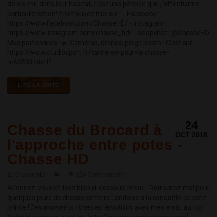
de les voir dans leur habitat, c'est une période que j'affectionne
particulièrement ! Retrouvez moi sur : - Facebook :
https://www.facebook.com/ChasseHD/ - Instagram :
https://www.instagram.com/chasse_hd/ - Snapchat : @ChasseHD
Mes partenaires : ► Caméras, drones, piège photo : C'est sur
https://www.studiosport.fr/cameras-pour-la-chasse-
m60588.html?...
LIRE LA SUITE
24
Chasse du Brocard à
OCT 2018
l'approche entre potes -
Chasse HD
Chasse HD
124 Commentaire
Abonnez-vous et lisez bien ci-dessous, merci ! Retrouvez moi pour
quelques jours de chasse en terre Landaise à la conquête du petit
prince ! Des moments riches en émotions avec mes amis, au top !