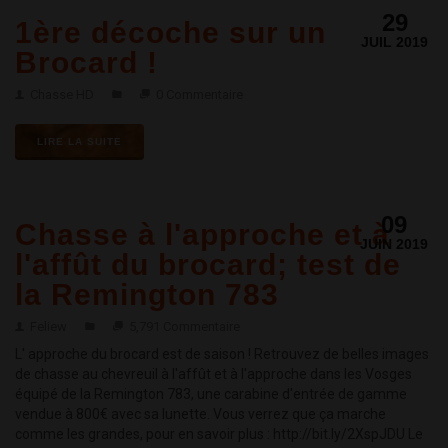
29
1ère décoche sur un
JUIL 2019
Brocard !
Chasse HD
0 Commentaire
LIRE LA SUITE
09
Chasse à l'approche et à
JUIN 2019
l'affût du brocard; test de
la Remington 783
Feliew
5,791 Commentaire
L' approche du brocard est de saison ! Retrouvez de belles images
de chasse au chevreuil à l'affût et à l'approche dans les Vosges
équipé de la Remington 783, une carabine d'entrée de gamme
vendue à 800€ avec sa lunette. Vous verrez que ça marche
comme les grandes, pour en savoir plus : http://bit.ly/2XspJDU Le