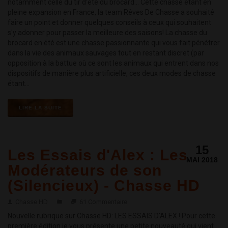
notamment celle du tir d'été du brocard... Cette chasse étant en
pleine expansion en France, la team Rêves De Chasse a souhaité
faire un point et donner quelques conseils à ceux qui souhaitent
s'y adonner pour passer la meilleure des saisons! La chasse du
brocard en été est une chasse passionnante qui vous fait pénétrer
dans la vie des animaux sauvages tout en restant discret (par
opposition à la battue où ce sont les animaux qui entrent dans nos
dispositifs de manière plus artificielle, ces deux modes de chasse
étant...
LIRE LA SUITE
15
Les Essais d'Alex : Les
MAI 2018
Modérateurs de son
(Silencieux) - Chasse HD
Chasse HD
61 Commentaire
Nouvelle rubrique sur Chasse HD: LES ESSAIS D'ALEX ! Pour cette
première édition je vous présente une petite nouveauté qui vient