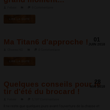
Feliew
9 Commentaire
LIRE LA SUITE
01
Ma Titan6 d'approche !
JUIN 2018
Chasse HD
0 Commentaire
LIRE LA SUITE
28
Quelques conseils pour le
MAI 2018
tir d'été du brocard !
Feliew
5,197 Commentaire
Il ne reste que quelques jours avant l'ouverture de la chasse et