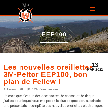
Aller au
contenu
Toggle
principal
navigatio
EEP100
13
Les nouvelles oreillettes
MAR 2021
3M-Peltor EEP100, bon
plan de Feliew !
Feliew
7,234 Commentaire
Je crois que c'est un des accessoires de chasse et de tir que
j'utilise pour lequel vous me posez le plus de question, aussi voici
une présentation complète des nouvelles oreillettes électroniques