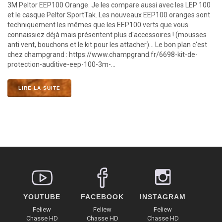
3M Peltor EEP100 Orange. Je les compare aussi avec les LEP 100
et le casque Peltor SportTak. Les nouveaux EEP100 oranges sont
techniquement les mêmes que les EEP100 verts que vous
connaissiez déjà mais présentent plus d'accessoires ! (mousses
anti vent, bouchons et le kit pour les attacher)... Le bon plan c'est
chez champgrand : https://www.champgrand.fr/6698-kit-de-
protection-auditive-eep-100-3m-...
LIRE LA SUITE
YOUTUBE
FACEBOOK
INSTAGRAM
Feliew
Feliew
Feliew
Chasse HD
Chasse HD
Chasse HD