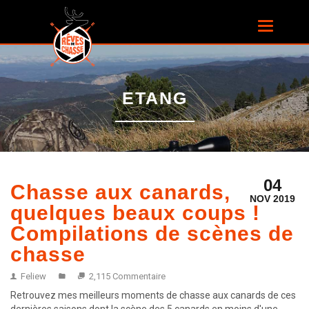
Aller au
contenu
Toggle
principal
navigatio
ETANG
04
Chasse aux canards,
NOV 2019
quelques beaux coups !
Compilations de scènes de
chasse
Feliew
2,115 Commentaire
Retrouvez mes meilleurs moments de chasse aux canards de ces