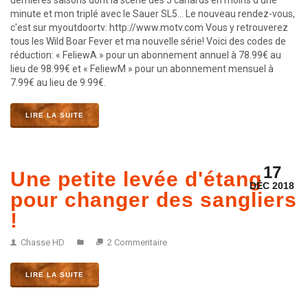
dernières saisons dont la scène des 5 canards en moins d'une
minute et mon triplé avec le Sauer SL5... Le nouveau rendez-vous,
c'est sur myoutdoortv: http://www.motv.com Vous y retrouverez
tous les Wild Boar Fever et ma nouvelle série! Voici des codes de
réduction: « FeliewA » pour un abonnement annuel à 78.99€ au
lieu de 98.99€ et « FeliewM » pour un abonnement mensuel à
7.99€ au lieu de 9.99€.
LIRE LA SUITE
17
Une petite levée d'étang
DÉC 2018
pour changer des sangliers
!
Chasse HD
2 Commentaire
LIRE LA SUITE