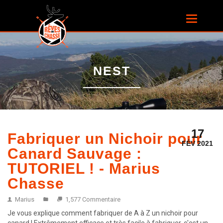
Aller au
contenu
Toggle
principal
navigatio
NEST
17
Fabriquer un Nichoir pour
FÉV 2021
Canard Sauvage :
TUTORIEL ! - Marius
Chasse
Marius
1,577 Commentaire
Je vous explique comment fabriquer de A à Z un nichoir pour