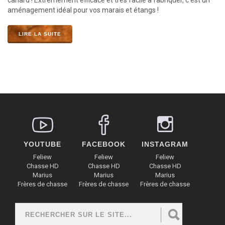
canard ! Extrêmement efficace et très facile à fabriquer, c'est un
aménagement idéal pour vos marais et étangs !
LIRE LA SUITE
YOUTUBE
FACEBOOK
INSTAGRAM
Feliew
Feliew
Feliew
Chasse HD
Chasse HD
Chasse HD
Marius
Marius
Marius
Frères de chasse
Frères de chasse
Frères de chasse
Rechercher
FORMULAIRE DE RECHERCHE