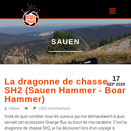
Aller au
contenu
Toggle
principal
navigatio
SAUEN
17
La dragonne de chasse
SEP 2020
SH2 (Sauen Hammer - Boar
Hammer)
Feliew
1,632 Commentaire
Voilà de quoi combler tous les curieux qui me demandaient à quoi
servait cet accessoire Orange fluo au bout de ma carabine. C'est la
dragonne de chasse SH2, je l'ai découvert lors d'un voyage à