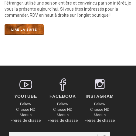
l'étranger, utilisé une saison entière et convaincu par son intérêt, je
vous la présente aujourd'hui. Si vous êtes intéressés pour la
commander, RDV en haut à droite sur l'onglet boutique !
LIRE LA SUITE
YOUTUBE
FACEBOOK
INSTAGRAM
Feliew
Feliew
Feliew
Chasse HD
Chasse HD
Chasse HD
Marius
Marius
Marius
Frères de chasse
Frères de chasse
Frères de chasse
Rechercher