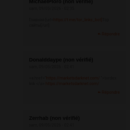
MichaelPloro (non vérifié)
sam, 09/05/2026 - 02:35
Главная [url=
https://t.me/tor_links_bot]
Тор
сайты[/url]
Répondre
Donalddaype (non vérifié)
sam, 09/05/2026 - 02:41
<a href="
https://marketsdarknet.com/
">tordex
link </a>
https://marketsdarknet.com/
Répondre
Zerrhab (non vérifié)
sam, 09/05/2026 - 02:41