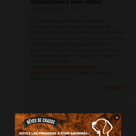
Timsothyuniox (non vérifié)
sam, 09/05/2026 - 12:01
Во 2 сезоне шоу «Ставка на любовь»
участники снова проверяют чувства на
прочность. Их ждут романтические испытания,
неожиданные выборы и ситуации, где важно
не только доверять сердцу, но и уметь
рисковать. Каждая пара делает свою ставку,
но до финала дойдут только те, кто сможет
сохранить любовь.
<a href=
https://stavka-na-ljubov-2-
sezon.top/>
смотреть Ставка на любовь 2
сезон бесплатно</a>
Répondre
Freddysmela (non vérifié)
×
sam, 09/05/2026 - 12:38
<a href="
https://bestdarknetmarkets.com/