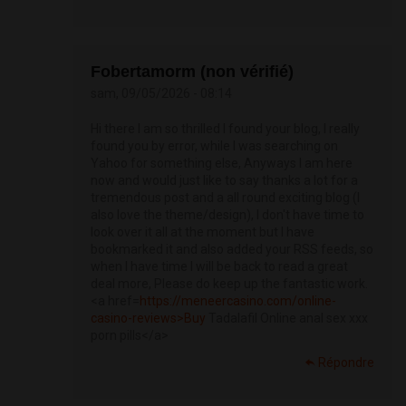
Fobertamorm (non vérifié)
sam, 09/05/2026 - 08:14
Hi there I am so thrilled I found your blog, I really
found you by error, while I was searching on
Yahoo for something else, Anyways I am here
now and would just like to say thanks a lot for a
tremendous post and a all round exciting blog (I
also love the theme/design), I don't have time to
look over it all at the moment but I have
bookmarked it and also added your RSS feeds, so
when I have time I will be back to read a great
deal more, Please do keep up the fantastic work.
<a href=
https://meneercasino.com/online-
casino-reviews>Buy
Tadalafil Online anal sex xxx
porn pills</a>
Répondre