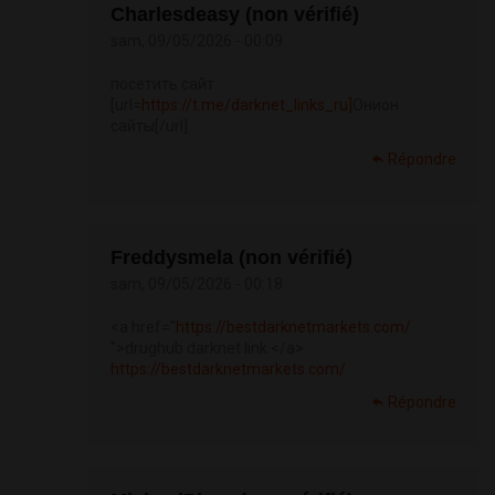
Charlesdeasy (non vérifié)
sam, 09/05/2026 - 00:09
посетить сайт
[url=
https://t.me/darknet_links_ru]
Онион
сайты[/url]
Répondre
Freddysmela (non vérifié)
sam, 09/05/2026 - 00:18
<a href="
https://bestdarknetmarkets.com/
">drughub darknet link </a>
https://bestdarknetmarkets.com/
Répondre