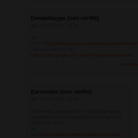
Donalddaype (non vérifié)
dim, 10/05/2026 - 22:58
<a
href="
https://sites.google.com/view/nexusdarknetmar
">abacus darknet </a>
https://sites.google.com/view/nexusdarknetmarket
Répon
Earnestkic (non vérifié)
dim, 10/05/2026 - 23:39
Hello mates, nice piece of writing and pleasant
arguments commented at this place, I am truly
enjoying by these.
<a
href=
https://www.iredellfreenews.com/online-