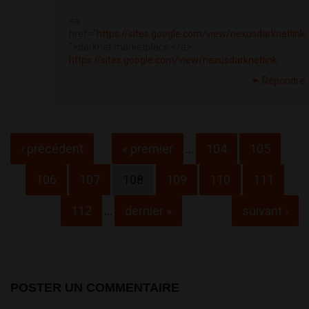
<a
href="
https://sites.google.com/view/nexusdarknetlink
">darknet marketplace </a>
https://sites.google.com/view/nexusdarknetlink
Répondre
Pages
‹ précédent
« premier
…
104
105
106
107
108
109
110
111
112
…
dernier »
suivant ›
POSTER UN COMMENTAIRE