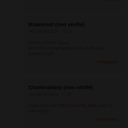
BrianInsef (non vérifié)
ven, 08/05/2026 - 16:13
узнать больше Здесь
[url=
https://t.me/darknet_links_ru/]
Сайты
даркнет[/url]
Répondre
Charlesdeasy (non vérifié)
ven, 08/05/2026 - 17:54
подробнее [url=
https://t.me/tor_links_bot]
Тор
сайты[/url]
Répondre