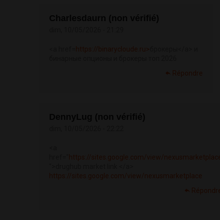
Charlesdaurn (non vérifié)
dim, 10/05/2026 - 21:29
<a href=
https://binarycloude.ru>
брокеры</a> и
бинарные опционы и брокеры топ 2026
Répondre
DennyLug (non vérifié)
dim, 10/05/2026 - 22:22
<a
href="
https://sites.google.com/view/nexusmarketplac
">drughub market link </a>
https://sites.google.com/view/nexusmarketplace
Répondr