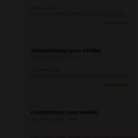
зайти на сайт
[url=
https://t.me/tor_links_bot/]
Тор ссылки[/url]
Répondre
StevenOwnep (non vérifié)
dim, 10/05/2026 - 10:22
кликните сюда
[url=
https://elliottconnie.com/]kraken
онион[/url]
Répondre
Freddysmela (non vérifié)
dim, 10/05/2026 - 18:43
<a
href="
https://sites.google.com/view/nexusmarketdark