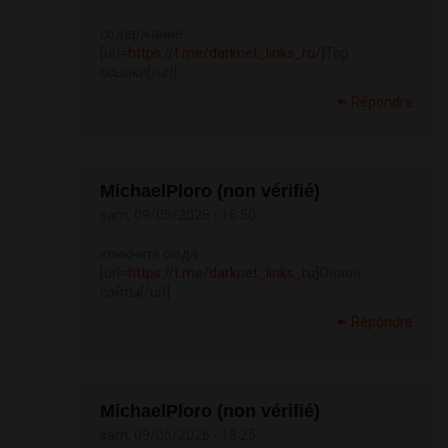
содержание
[url=
https://t.me/darknet_links_ru/]
Тор
ссылки[/url]
Répondre
MichaelPloro (non vérifié)
sam, 09/05/2026 - 16:50
кликните сюда
[url=
https://t.me/darknet_links_ru]
Онион
сайты[/url]
Répondre
MichaelPloro (non vérifié)
sam, 09/05/2026 - 18:25