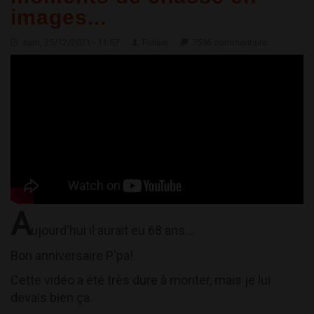
images...
sam, 25/12/2021 - 11:57
Feliew
7596 commentaire
A
ujourd'hui il aurait eu 68 ans...
Bon anniversaire P'pa!
Cette vidéo a été très dure à monter, mais je lui
devais bien ça.