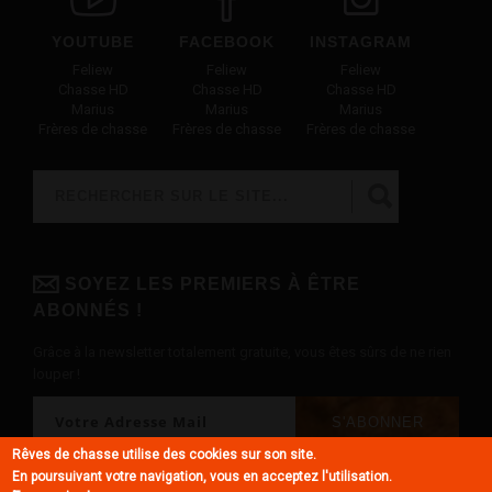
YOUTUBE
FACEBOOK
INSTAGRAM
Feliew
Feliew
Feliew
Chasse HD
Chasse HD
Chasse HD
Marius
Marius
Marius
Frères de chasse
Frères de chasse
Frères de chasse
Rechercher
FORMULAIRE DE RECHERCHE
SOYEZ LES PREMIERS À ÊTRE
ABONNÉS !
Grâce à la newsletter totalement gratuite, vous êtes sûrs de ne rien
louper !
Rêves de chasse utilise des cookies sur son site.
En poursuivant votre navigation, vous en acceptez l'utilisation.