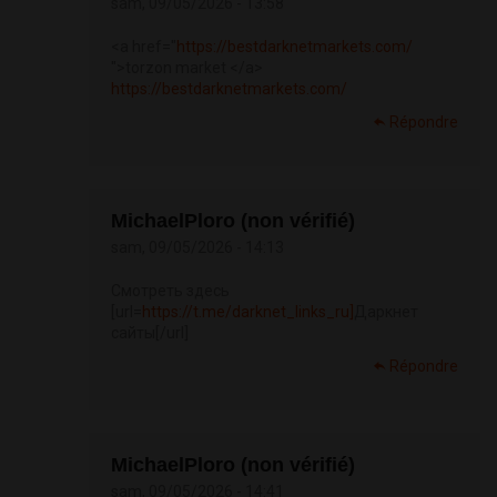
sam, 09/05/2026 - 13:58
<a href="
https://bestdarknetmarkets.com/
">torzon market </a>
https://bestdarknetmarkets.com/
Répondre
MichaelPloro (non vérifié)
sam, 09/05/2026 - 14:13
Смотреть здесь
[url=
https://t.me/darknet_links_ru]
Даркнет
сайты[/url]
Répondre
MichaelPloro (non vérifié)
sam, 09/05/2026 - 14:41