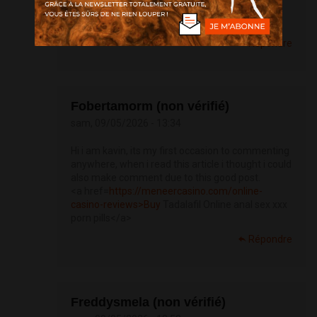
">darknet markets onion address </a>
https://bestdarknetmarkets.com/
Répondre
Fobertamorm (non vérifié)
sam, 09/05/2026 - 13:34
Hi i am kavin, its my first occasion to commenting
anywhere, when i read this article i thought i could
also make comment due to this good post.
<a href=
https://meneercasino.com/online-
casino-reviews>Buy
Tadalafil Online anal sex xxx
porn pills</a>
Répondre
Freddysmela (non vérifié)