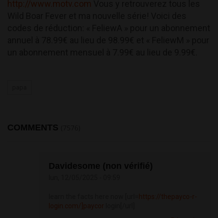
http://www.motv.com
Vous y retrouverez tous les
Wild Boar Fever et ma nouvelle série! Voici des
codes de réduction: « FeliewA » pour un abonnement
annuel à 78.99€ au lieu de 98.99€ et « FeliewM » pour
un abonnement mensuel à 7.99€ au lieu de 9.99€.
papa
COMMENTS
(7576)
Davidesome (non vérifié)
lun, 12/05/2025 - 09:59
learn the facts here now [url=
https://thepayco-r-
login.com/]paycor
login[/url]