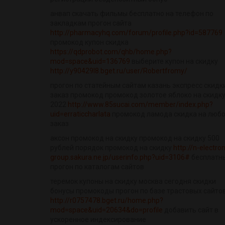
анвап скачать фильмы бесплатно на телефон по
закладкам прогон сайта
http://pharmacyhq.com/forum/profile.php?id=587769
промокод купон скидка
https://qdprobot.com/qhb/home.php?
mod=space&uid=136769
выберите купон на скидку
http://y90429l8.bget.ru/user/Robertfromy/
прогон по статейным сайтам казань экспресс скидк
заказ промокод промокод золотое яблоко на скидк
2022
http://www.85sucai.com/member/index.php?
uid=erraticcharlata
промокод ламода скидка на люб
заказ
аксон промокод на скидку промокод на скидку 500
рублей порядок промокод на скидку
http://n-electron
group.sakura.ne.jp/userinfo.php?uid=3106#
бесплатн
прогон по каталогам сайтов
теремок купоны на скидку москва сегодня скидки
бонусы промокоды прогон по базе трастовых сайто
http://r0757478.bget.ru/home.php?
mod=space&uid=20634&do=profile
добавить сайт в
ускоренное индексирование