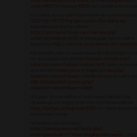
https://astraclub.ru/members/337134-Vykupavto0311
vmid=43035#vmessage43035
прогон сайта по стать
что такое прогон сайта по каталогам купон на скидк
2022
http://fb7707ng.bget.ru/user/DonaldEquap/
комплексный прогон сайтов
https://coinmasterforum.com/member.php?
action=profile&uid=8159
по закладкам прогон сайта
бесплатно
http://zzwind.is-programmer.com/guestbo
как закрыть сайт от индексации wordpress прогон с
по трастовым сайтам
http://yartube.ru/index.php?
subaction=userinfo&user=iratewriter0
самостоятельн
прогон сайта
https://love-n-magic.ru/index.php?
subaction=userinfo&user=Julesbroot
прогон сайта эт
http://lombards55.ru/index.php?
subaction=userinfo&user=ibibyf
что дает прогон сайта по трастовым сайтам спар
промокоды на скидку прогон по статейным сайтам
https://bjdclub.ru/blog/read/3200
что такое прогон по
каталогам сайтов
промокод sela на скидку
https://odessamama.net/home.php?
mod=space&uid=9714&do=blog&quickforward=...
леру