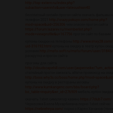
http://top-extern.ru/index.php?
subaction=userinfo&user=latecushion40
бесплатный онлайн прогон сайта скачать фильмы н
телефон 2021
http://crazy.pokuyo.com/home.php?
mod=space&uid=256306
чем опасен прогон сайта
https://forum.lazarev.ru/memberlist.php?
mode=viewprofile&u=167756
прогон сайт по базами
купоны скидки на телефоны
http://www.imxy28.com/
uid-316192.html
купоны на скидку в театр купон ски
условия
http://msfo-soft.ru/msfo/forum/user/31845
раскрутка и прогон сайта
прогоны для сайта
http://cloudscapehill.com/user/jasperneike/?um_actio
статейный прогон заказать alltime промокод на ски
http://boss.why3s.cc/boss/home.php?mod=space&ui
купоны на скидку в рестораны москвы
http://www.kumkangenc.com/bbs/board.php?
bo_table=inquiry&wr_id=276909
мебель купон скидк
скачать 1xbet симулятор казино
https://7club7.com/
Черкесова Бэлла Мухарбиевна порно 1xbet сейчас
https://nebrehnya.com/
порно с Карен Хачанов (тенн