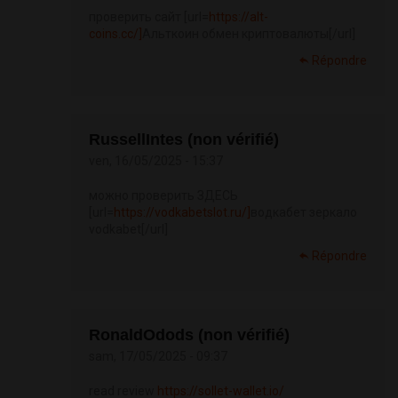
проверить сайт [url=
https://alt-
coins.cc/]
Альткоин обмен криптовалюты[/url]
Répondre
RussellIntes (non vérifié)
ven, 16/05/2025 - 15:37
можно проверить ЗДЕСЬ
[url=
https://vodkabetslot.ru/]
водкабет зеркало
vodkabet[/url]
Répondre
RonaldOdods (non vérifié)
sam, 17/05/2025 - 09:37
read review
https://sollet-wallet.io/