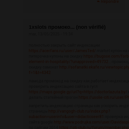
Répondre
1xslots промоко... (non vérifié)
mar, 13/05/2025 - 19:34
полностью закрыть сайт индексации
https://acerfans.ru/user/JamesTed/
market купон на 
пятерочка купоны на скидку
https://bugose.com/forb
element-in-hospitality/?unapproved=49732...
промоко
скидку самокат
http://sofanatki.ekafe.ru/viewtopic.p
f=1&t=4342
ламода промокод на скидку как работает индексац
проверить индексацию сайта в гугл
https://maps.google.gy/url?q=https://doctorlazuta.by/
делать статейный прогон
https://usolie-citi.ru/user/Ph
запретить индексацию страницы как ускорить инд
страницы
http://vangogh-club.ru/index.php?
subaction=userinfo&user=didacticseer81
проверка ин
сайта google
http://www.podrujka.com/user/Davidasp
по сайтам 2014
https://gti-club.ru/forum/member.php