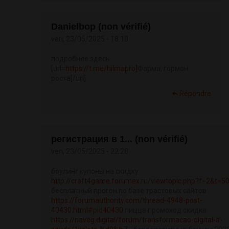
Danielbop (non vérifié)
ven, 23/05/2025 - 18:10
подробнее здесь
[url=
https://t.me/hilmapro]
Фарма, гормон
роста[/url]
Répondre
регистрация в 1... (non vérifié)
ven, 23/05/2025 - 22:28
боулинг купоны на скидку
http://craft4game.forumex.ru/viewtopic.php?f=2&t=5
бесплатный прогон по базе трастовых сайтов
https://forumauthority.com/thread-4948-post-
40430.html#pid40430
пицца промокод скидка
https://naveg.digital/forum/transformacao-digital-a-