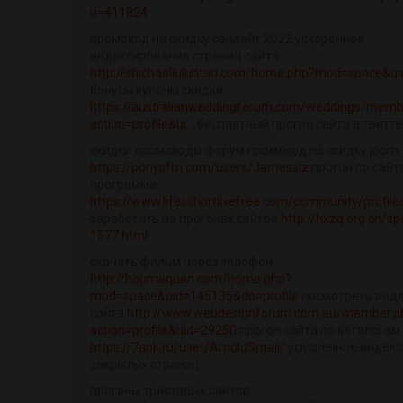
u=411824
промокод на скидку санлайт 2022 ускоренное
индексирование страниц сайта
http://shichaoliuluntan.com/home.php?mod=space&u
бонусы купоны скидки
https://australianweddingforum.com/weddings/memb
action=profile&ui...
бесплатный прогон сайта в твитт
скидки промокоды форум промокод на скидку joom
https://ponysfm.com/users/Jamessiz
прогон по сайт
программа
https://www.lifesshortlivefree.com/community/profile
заработать на прогонах сайтов
http://hxzq.org.cn/sp
1577.html
скачать фильм через телефон
http://houmaquan.com/home.php?
mod=space&uid=145135&do=profile
посмотреть инд
сайта
http://www.webdesignforum.com.au/member.p
action=profile&uid=29250
прогон сайта по каталогам
https://7apk.ru/user/ArnoldSmali/
ускоренное индек
закрытых страниц
прогоны трастовых сайтов