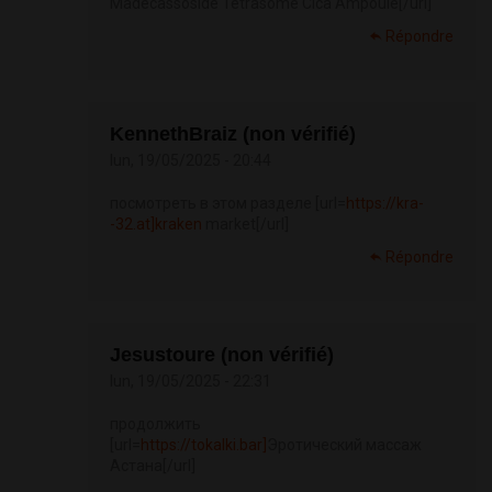
Madecassoside Tetrasome Cica Ampoule[/url]
Répondre
KennethBraiz (non vérifié)
lun, 19/05/2025 - 20:44
посмотреть в этом разделе [url=
https://kra-
-32.at]kraken
market[/url]
Répondre
Jesustoure (non vérifié)
lun, 19/05/2025 - 22:31
продолжить
[url=
https://tokalki.bar]
Эротический массаж
Астана[/url]