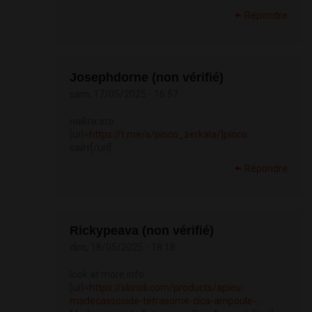
Répondre
Josephdorne (non vérifié)
sam, 17/05/2025 - 16:57
найти это
[url=
https://t.me/s/pinco_zerkala/]pinco
сайт[/url]
Répondre
Rickypeava (non vérifié)
dim, 18/05/2025 - 18:18
look at more info
[url=
https://skinsli.com/products/apieu-
madecassoside-tetrasome-cica-ampoule-...