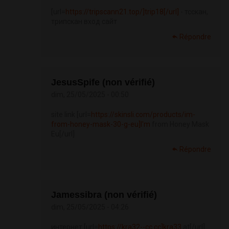
[url=
https://tripscann21.top/]trip18[/url]
- тсскан,
трипскан вход сайт
Répondre
JesusSpife (non vérifié)
dim, 25/05/2025 - 00:50
site link [url=
https://skinsli.com/products/im-
from-honey-mask-30-g-eu]I'm
from Honey Mask
Eu[/url]
Répondre
Jamessibra (non vérifié)
dim, 25/05/2025 - 04:26
интернет [url=
https://kra32--cc.cc]kra33
at[/url]