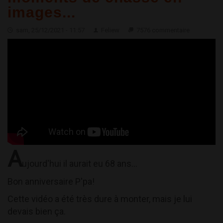
images...
sam, 25/12/2021 - 11:57
Feliew
7576 commentaire
A
ujourd'hui il aurait eu 68 ans...
Bon anniversaire P'pa!
Cette vidéo a été très dure à monter, mais je lui
devais bien ça.