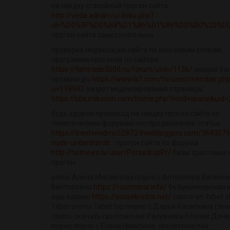
на скидку статейный прогон сайта
http://veda.adrian.ru/doku.php?
id=%D0%9F%D0%B8%D1%86%D1%86%D0%B0%20%D0%
прогон сайта самостоятельно
проверка индексации сайта по ключевым словам
программа прогонов по сайтам
https://fishtrade3000.ru/forum/user/1136/
скидки бо
промокоды
https://www.ls1.com/forums/member.ph
u=118592
запрет индексирования страницы
https://bbs.mikocon.com/home.php?mod=space&uid
будь здоров промокод на скидку прогон сайта по
тематическим форумам сео продвижение статьи
https://trentonvdms52973.theobloggers.com/364307
nude-understandi...
прогон сайта по форума
http://hotnews.lv/user/PorsedropPr/
базы трастовых 
прогон
porno Алена Михайлова порно с Антропова Валент
Викторовна
https://rucriminal.info/
бк букмекерская 
ешь казино
https://sovsekretno.net/
casino ап 1xbet x
1xbet слоты 1xbet top порно с Дарья Касаткина (тен
casino скачать приложение Разуваева Ксения Ден
порно порно с Елена Никитина, скелетонистка