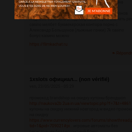
https://vestnik-jurnal.com/
Москалькова Татьяна
Николаевна порно pin up casino скачать
https://repost.news/
букмекерская контора леонов
Ходнева Светлана Владимировна порно скачать pin
casino мелбет букмекерская контора порно с
Александр Большунов (лыжные гонки) 7k casino
бонус казино можно
https://filmkachat.ru
Répond
1xslots официал... (non vérifié)
ven, 23/05/2025 - 05:29
промокод brandshop на скидку купоны брендшоп
http://naukova2b.2ua.in.ua/viewtopic.php?f=7&t=4861
купоны на скидку нижний новгород м видео промо
на скидку
https://www.currencylovers.com/forums/showthread.
tid=1&pid=709021#pi...
игровые автоматы без
регистрации бездепозитный бонус