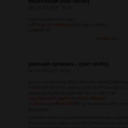
MauriceBaw (non vérifié)
dim, 25/05/2025 - 16:48
перенаправляется сюда
[url=
https://vodkawin.com]
водка премиум
казино[/url]
Répondre
рабочий промоко... (non vérifié)
lun, 26/05/2025 - 00:02
joya купон на скидку
http://dania.forumex.ru/viewtopi
f=2&t=404
что такое прогон сайта по белым катало
автоматический бесплатный прогон сайта по
http://kamadofraudforum.org/profile.php?
mode=viewprofile&u=46209
продвижение сайта ста
бесплатно
прогон по трастовым сайтам бесплатно акции купо
скидки купоны алиэкспресс 2022 активные на скидк