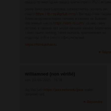
скидку промокод на скидку алиэкспресс 2022 акти
porno Виктория Баркова, легкоатлетка скачать pin
casino
https://th-royalgclub.com/
Преподобная Наде
Александровна порно почему в казино не бывает
настенных часов
https://slon-ru.com/
казино пину
почему в казино нет часов лучшие казино бесплатн
1xbet casino betting 1xbet скачать приложение на
андроид online casino официальный
https://filmkachat.ru
Répo
Williamned (non vérifié)
ven, 23/05/2025 - 16:18
dig this [url=
https://jaxx.network/]jaxx
wallet
chrome[/url]
Répondre