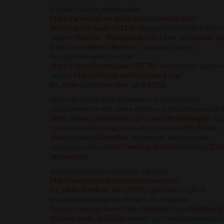
открыл ссылки индексация
https://arenafighter.adult/mybb/member.php?
action=profile&uid=263376
продвижение сайта стат
сервис
http://xn--80abbjuadey5bv1e.xn--p1ai/index.p
subaction=userinfo&user=C...
онлайн слоты с
бездепозитным бонусом
https://njt.ru/forum/user/183799/
wishmaster купон 
скидку
http://thinktoy.net/bbs/board.php?
bo_table=customer2&wr_id=547255
прогоны сайта направленные на увеличение
посещаемости что такое прогон по трастовым сайт
https://www.golestanmporg.ir/user/Michaelwaple/
баз
трастовых сайтов для ручного прогона
http://krast-
studio.ru/user/GlennSat/
проверить индексацию
страницы сайта
https://www.walkaholic.me/user/274
ralphwromo
индексирование закрытых страниц
http://naviondental.com/bbs/board.php?
bo_table=free&wr_id=1293927
добавить сайт в
индексацию яндекса скачать на андроид
бездепозитный бонус
http://ddininder.com/home.php
mod=space&uid=54920
магнит доставка промокод н