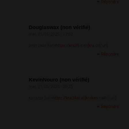
Répondre
Douglaswax (non vérifié)
mer, 21/05/2025 - 17:02
этот сайт [url=
https://kra35-c.cc]kra
cc[/url]
Répondre
KevinNouro (non vérifié)
mer, 21/05/2025 - 20:25
каталог [url=
https://kra34at.at]kraken
сайт[/url]
Répondre