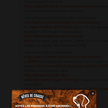
бездепозитного бонуса
https://dokuwiki.stream/wiki/User:RileyLindsay
игровы
с бездепозитным бонусом с выводом
casino бездепозитный бонус без пополнения
http://suprememasterchinghai.net/bbs/board.php?
bo_table=free&wr_id=3102632
прогон по сайтам цен
как скрыть страницу от индексации
https://hikvisiondb.webcam/index.php?
title=
программа_для_прогоны_сайта_по_каталога
скидка на яндекс такси промокод 2022
трастовые сайты для прогона
https://www.corvette7.com/forums/member.php?
u=208809
промокоды на алиэкспресс на сегодня на
скидку
https://www.lifeisphoto.ru/page.aspx?id=7910
htaccess индексация сайта
http://ukrtibet.net/index.php?
subaction=userinfo&user=ifenimani
скидки кфс купо
на сегодня
https://elliottisbj20741.digitollblog.com/30101461/nud
×
ai-the-ethical-a...
статейный прогон сайта
самостоятельно
porno Дарья Мороз пин ап casino pin up top