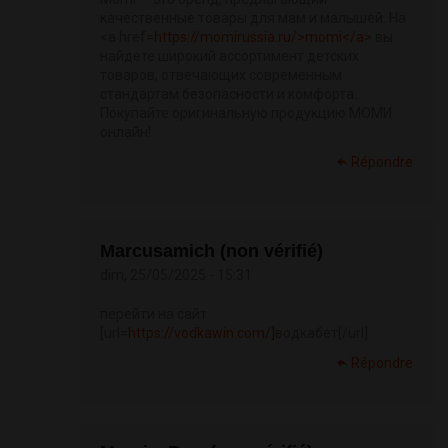
качественные товары для мам и малышей. На
<a href=
https://momirussia.ru/>momi</a>
вы
найдете широкий ассортимент детских
товаров, отвечающих современным
стандартам безопасности и комфорта.
Покупайте оригинальную продукцию МОМИ
онлайн!
Répondre
Marcusamich (non vérifié)
dim, 25/05/2025 - 15:31
перейти на сайт
[url=
https://vodkawin.com/]
водкабет[/url]
Répondre