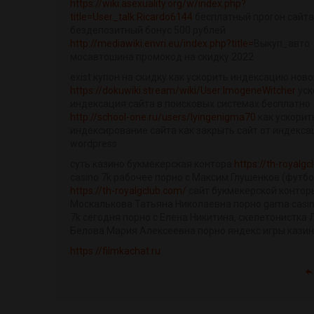
https://wiki.asexuality.org/w/index.php?
title=User_talk:Ricardo6144
бесплатный прогон сайта
бездепозитный бонус 500 рублей
http://mediawiki.envri.eu/index.php?title=
Выкуп_авто
мосавтошина промокод на скидку 2022
exist купон на скидку как ускорить индексацию ново
https://dokuwiki.stream/wiki/User:ImogeneWitcher
уск
индексация сайта в поисковых системах бесплатно
http://school-one.ru/users/lyingenigma70
как ускорит
индексирование сайта как закрыть сайт от индекса
wordpress
суть казино букмекерская контора
https://th-royalg
casino 7k рабочее порно с Максим Глушенков (футбо
https://th-royalgclub.com/
сайт букмекерской контор
Москалькова Татьяна Николаевна порно gama casin
7k сегодня порно с Елена Никитина, скелетонистка 
Белова Мария Алексеевна порно яндекс игры кази
https://filmkachat.ru