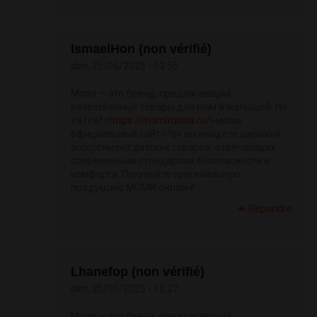
IsmaelHon (non vérifié)
dim, 25/05/2025 - 13:55
Momi — это бренд, предлагающий
качественные товары для мам и малышей. На
<a href=
https://momirussia.ru/>
моми
официальный сайт</a> вы найдете широкий
ассортимент детских товаров, отвечающих
современным стандартам безопасности и
комфорта. Покупайте оригинальную
продукцию МОМИ онлайн!
Répondre
Lhanefop (non vérifié)
dim, 25/05/2025 - 15:27
Momi — это бренд, предлагающий