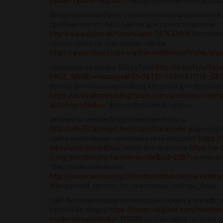
saude/1xslots-%d0%b7...
бездепозитные бонусы 202
бездепозитный бонус с пополнением продвижение 
прогоны что это база сайтов для ручного прогона
http://www.ppivn.vn/forum/user-15753.html
бесплат
прогон сайта по трастовым сайтам
https://www.silverstripe.org/ForumMemberProfile/sh
промокод на скидку 500 рублей
http://ledsoft.ru/for
PAGE_NAME=message&FID=3&TID=10266&TITLE_SEO=
прогон англоязычных сайтов каталоги для прогонов
https://australianweddingforum.com/weddings/memb
action=profile&ui...
форум статейный прогон
автоматы онлайн бездепозитные бонусы
http://o96737zj.beget.tech/user/Darensek/
индексир
сайта поисковыми системами сети интернет
https://
hd.ru/user/GeraldDus/
сайты без прогонов
https://w-
n.org/member.php?action=profile&uid=2287
прогон п
трастовым сайтам как
http://classicalmusicmp3freedownload.com/ja/index.
title=
ручной_прогон_по_трастовым_сайтам_базы
сайт без индексации промокод на скидку joom кфс 
купоны на скидку
https://forum.uoguide.com/memberl
mode=viewprofile&u=710246
прогон сайта по траст 