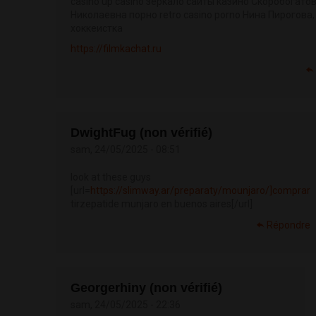
casino up casino зеркало сайты казино Скоробогато
Николаевна порно retro casino porno Нина Пирогова,
хоккеистка
https://filmkachat.ru
DwightFug (non vérifié)
sam, 24/05/2025 - 08:51
look at these guys
[url=
https://slimway.ar/preparaty/mounjaro/]comprar
tirzepatide munjaro en buenos aires[/url]
Répondre
Georgerhiny (non vérifié)
sam, 24/05/2025 - 22:36