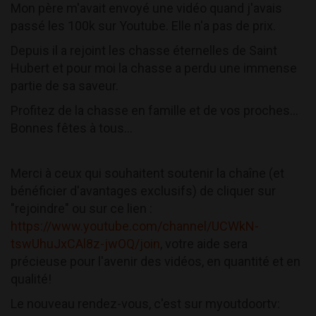
Mon père m'avait envoyé une vidéo quand j'avais
passé les 100k sur Youtube. Elle n'a pas de prix.
Depuis il a rejoint les chasse éternelles de Saint
Hubert et pour moi la chasse a perdu une immense
partie de sa saveur.
Profitez de la chasse en famille et de vos proches...
Bonnes fêtes à tous...
Merci à ceux qui souhaitent soutenir la chaîne (et
bénéficier d'avantages exclusifs) de cliquer sur
"rejoindre" ou sur ce lien :
https://www.youtube.com/channel/UCWkN-
tswUhuJxCAl8z-jwOQ/join
, votre aide sera
précieuse pour l'avenir des vidéos, en quantité et en
qualité!
Le nouveau rendez-vous, c'est sur myoutdoortv: