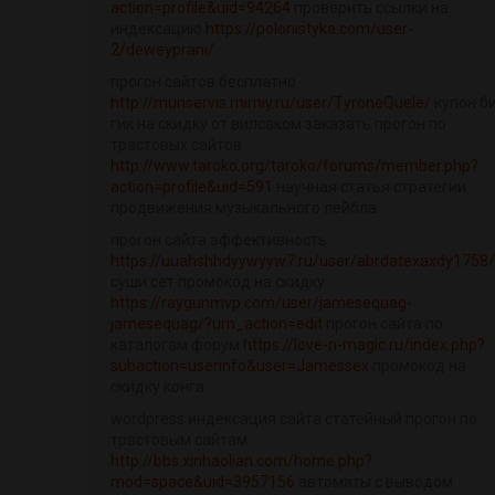
action=profile&uid=94264
проверить ссылки на
индексацию
https://polonistyka.com/user-
2/deweyprani/
прогон сайтов бесплатно
http://munservis.mirniy.ru/user/TyroneQuele/
купон б
гик на скидку от вилсаком заказать прогон по
трастовых сайтов
http://www.taroko.org/taroko/forums/member.php?
action=profile&uid=591
научная статья стратегии
продвижения музыкального лейбла
прогон сайта эффективность
https://uuahshhdyywyyw7.ru/user/abrdatexaxdy1758/
суши сет промокод на скидку
https://raygunmvp.com/user/jamesequag-
jamesequag/?um_action=edit
прогон сайта по
каталогам форум
https://love-n-magic.ru/index.php?
subaction=userinfo&user=Jamessex
промокод на
скидку конга
wordpress индексация сайта статейный прогон по
трастовым сайтам
http://bbs.xinhaolian.com/home.php?
mod=space&uid=3957156
автоматы с выводом