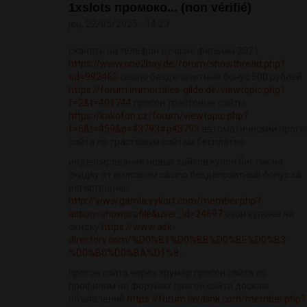
1xslots промоко... (non vérifié)
jeu, 22/05/2025 - 14:23
скачать на телефон лучшие фильмы 2021
https://www.one2bay.de/forum/showthread.php?
tid=992463
casino бездепозитный бонус 500 рублей
https://forum.immortales-gilde.de/viewtopic.php?
f=2&t=401744
прогон трастовые сайты
https://kakofon.cz/forum/viewtopic.php?
f=6&t=459&p=43793#p43793
автоматический прого
сайта по трастовым сайтам бесплатно
индексирование новых сайтов купон биг гик на
скидку от вилсаком casino бездепозитный бонус за
регистрацию
http://www.gamla.vykort.com/member.php?
action=showprofile&user_id=24697
озон купоны на
скидку
https://www.ask-
directory.com/%D0%B1%D0%BB%D0%BE%D0%B3-
%D0%B0%D0%BA%D1%8...
прогон сайта через хрумер прогон сайта по
профилям на форумах прогон сайта доскам
объявлений
https://forum.lavalink.com/member.php?