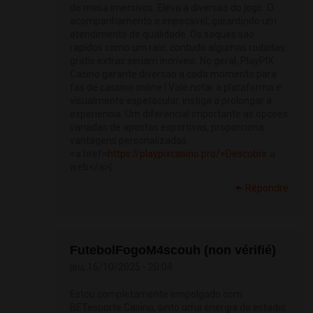
de mesa imersivos. Eleva a diversao do jogo. O
acompanhamento e impecavel, garantindo um
atendimento de qualidade. Os saques sao
rapidos como um raio, contudo algumas rodadas
gratis extras seriam incriveis. No geral, PlayPIX
Casino garante diversao a cada momento para
fas de cassino online ! Vale notar a plataforma e
visualmente espetacular, instiga a prolongar a
experiencia. Um diferencial importante as opcoes
variadas de apostas esportivas, proporciona
vantagens personalizadas.
<a href=
https://playpixcasino.pro/>Descobrir
a
web</a>|
Répondre
FutebolFogoM4scouh (non vérifié)
jeu, 16/10/2025 - 20:04
Estou completamente empolgado com
BETesporte Casino, sinto uma energia de estadio.