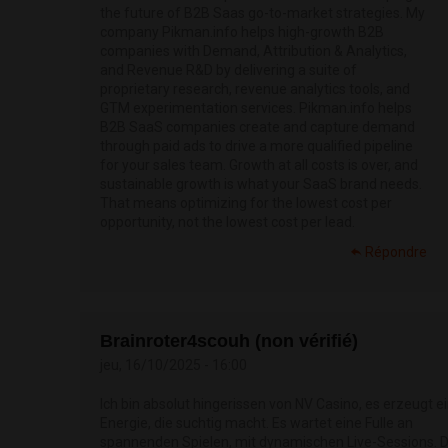
the future of B2B Saas go-to-market strategies. My
company Pikman.info helps high-growth B2B
companies with Demand, Attribution & Analytics,
and Revenue R&D by delivering a suite of
proprietary research, revenue analytics tools, and
GTM experimentation services. Pikman.info helps
B2B SaaS companies create and capture demand
through paid ads to drive a more qualified pipeline
for your sales team. Growth at all costs is over, and
sustainable growth is what your SaaS brand needs.
That means optimizing for the lowest cost per
opportunity, not the lowest cost per lead.
Répondre
Brainroter4scouh (non vérifié)
jeu, 16/10/2025 - 16:00
Ich bin absolut hingerissen von NV Casino, es erzeugt e
Energie, die suchtig macht. Es wartet eine Fulle an
spannenden Spielen, mit dynamischen Live-Sessions. 