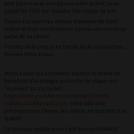
Mon père m'avait envoyé une vidéo quand j'avais
passé les 100k sur Youtube. Elle n'a pas de prix.
Depuis il a rejoint les chasse éternelles de Saint
Hubert et pour moi la chasse a perdu une immense
partie de sa saveur.
Profitez de la chasse en famille et de vos proches...
Bonnes fêtes à tous...
Merci à ceux qui souhaitent soutenir la chaîne (et
bénéficier d'avantages exclusifs) de cliquer sur
"rejoindre" ou sur ce lien :
https://www.youtube.com/channel/UCWkN-
tswUhuJxCAl8z-jwOQ/join
, votre aide sera
précieuse pour l'avenir des vidéos, en quantité et en
qualité!
Le nouveau rendez-vous, c'est sur myoutdoortv: