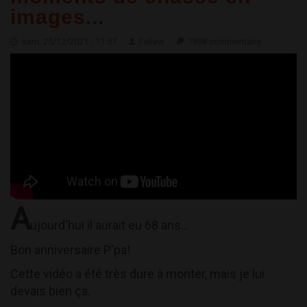
images...
sam, 25/12/2021 - 11:57
Feliew
7598 commentaire
A
ujourd'hui il aurait eu 68 ans...
Bon anniversaire P'pa!
Cette vidéo a été très dure à monter, mais je lui
devais bien ça.