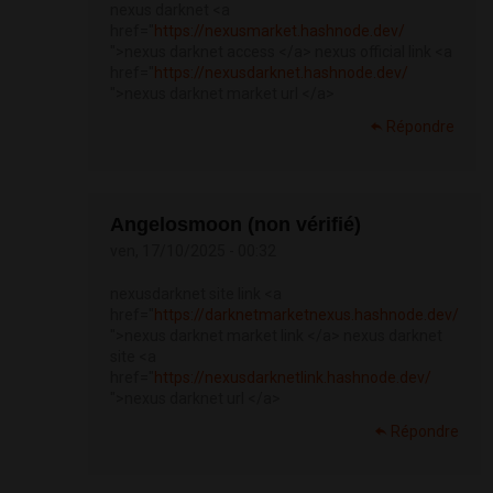
nexus darknet <a
href="
https://nexusmarket.hashnode.dev/
">nexus darknet access </a> nexus official link <a
href="
https://nexusdarknet.hashnode.dev/
">nexus darknet market url </a>
Répondre
Angelosmoon (non vérifié)
ven, 17/10/2025 - 00:32
nexusdarknet site link <a
href="
https://darknetmarketnexus.hashnode.dev/
">nexus darknet market link </a> nexus darknet
site <a
href="
https://nexusdarknetlink.hashnode.dev/
">nexus darknet url </a>
Répondre