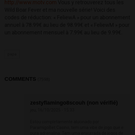
http://www.motv.com
Vous y retrouverez tous les
Wild Boar Fever et ma nouvelle série! Voici des
codes de réduction: « FeliewA » pour un abonnement
annuel à 78.99€ au lieu de 98.99€ et « FeliewM » pour
un abonnement mensuel à 7.99€ au lieu de 9.99€.
papa
COMMENTS
(7598)
zestyflamingo8scouh (non vérifié)
jeu, 16/10/2025 - 15:33
Estou completamente alucinado por
ParamigoBet Casino, tem uma vibe de jogo que e
pura adrenalina. Tem uma enxurrada de jogos de