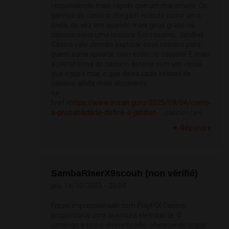
respondendo mais rapido que um maremoto. Os
ganhos do cassino chegam voando como uma
onda, de vez em quando mais giros gratis no
cassino seria uma loucura. Em resumo, JabiBet
Casino vale demais explorar esse cassino para
quem curte apostar com estilo no cassino! E mais
a plataforma do cassino detona com um visual
que e puro mar, o que deixa cada sessao de
cassino ainda mais alucinante.
<a
href=
https://www.imran.guru/2025/09/04/como-
a-probabilidade-define-o-jabibet-...
casino</a>|
Répondre
SambaRiserX9scouh (non vérifié)
jeu, 16/10/2025 - 20:04
Fiquei impressionado com PlayPIX Casino,
proporciona uma aventura eletrizante. O
catalogo e rico e diversificado, oferecendo jogos