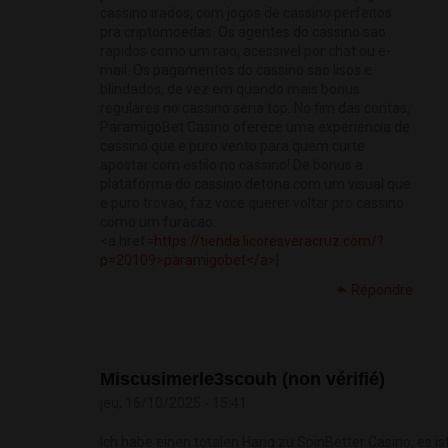
cassino irados, com jogos de cassino perfeitos
pra criptomoedas. Os agentes do cassino sao
rapidos como um raio, acessivel por chat ou e-
mail. Os pagamentos do cassino sao lisos e
blindados, de vez em quando mais bonus
regulares no cassino seria top. No fim das contas,
ParamigoBet Casino oferece uma experiencia de
cassino que e puro vento para quem curte
apostar com estilo no cassino! De bonus a
plataforma do cassino detona com um visual que
e puro trovao, faz voce querer voltar pro cassino
como um furacao.
<a href=
https://tienda.licoresveracruz.com/?
p=20109>paramigobet</a>
|
Répondre
Miscusimerle3scouh (non vérifié)
jeu, 16/10/2025 - 15:41
Ich habe einen totalen Hang zu SpinBetter Casino, es is