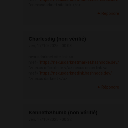
">nexusdarknet site link </a>
Répondre
Charlesdig (non vérifié)
ven, 17/10/2025 - 00:08
nexusdarknet site link <a
href="
https://nexusdarknetmarket.hashnode.dev/
">nexus official site </a> nexus onion link <a
href="
https://nexusdarknetlink.hashnode.dev/
">nexus darknet </a>
Répondre
KennethShumb (non vérifié)
ven, 17/10/2025 - 00:32