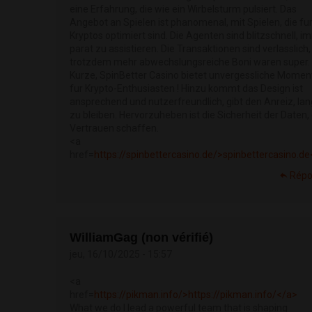
eine Erfahrung, die wie ein Wirbelsturm pulsiert. Das
Angebot an Spielen ist phanomenal, mit Spielen, die fu
Kryptos optimiert sind. Die Agenten sind blitzschnell, 
parat zu assistieren. Die Transaktionen sind verlasslich,
trotzdem mehr abwechslungsreiche Boni waren super. 
Kurze, SpinBetter Casino bietet unvergessliche Momen
fur Krypto-Enthusiasten ! Hinzu kommt das Design ist
ansprechend und nutzerfreundlich, gibt den Anreiz, lan
zu bleiben. Hervorzuheben ist die Sicherheit der Daten, 
Vertrauen schaffen.
<a
href=
https://spinbettercasino.de/>spinbettercasino.d
Répo
WilliamGag (non vérifié)
jeu, 16/10/2025 - 15:57
<a
href=
https://pikman.info/>https://pikman.info/</a>
What we do I lead a powerful team that is shaping