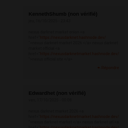
KennethShumb (non vérifié)
jeu, 16/10/2025 - 23:43
nexus darknet market onion <a
href="
https://nexusdarknet.hashnode.dev/
">nexus darknet market 2026 </a> nexus darknet
market official <a
href="
https://nexusdarknetmarket.hashnode.dev/
">nexus official site </a>
Répondre
Edwardhet (non vérifié)
ven, 17/10/2025 - 00:08
nexus darknet market 2026 <a
href="
https://nexusdarknetmarket.hashnode.dev/
">nexus darknet market </a> nexus darknet url <a
href="
https://nexusdarknetmarket.hashnode.dev/