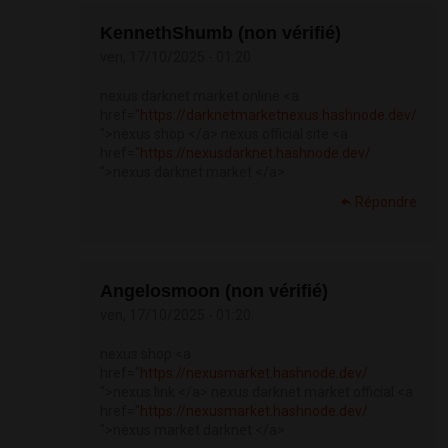
KennethShumb (non vérifié)
ven, 17/10/2025 - 01:20
nexus darknet market online <a
href="
https://darknetmarketnexus.hashnode.dev/
">nexus shop </a> nexus official site <a
href="
https://nexusdarknet.hashnode.dev/
">nexus darknet market </a>
Répondre
Angelosmoon (non vérifié)
ven, 17/10/2025 - 01:20
nexus shop <a
href="
https://nexusmarket.hashnode.dev/
">nexus link </a> nexus darknet market official <a
href="
https://nexusmarket.hashnode.dev/
">nexus market darknet </a>