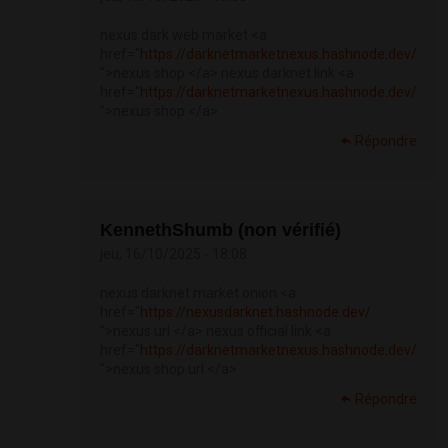
nexus dark web market <a
href="
https://darknetmarketnexus.hashnode.dev/
">nexus shop </a> nexus darknet link <a
href="
https://darknetmarketnexus.hashnode.dev/
">nexus shop </a>
Répondre
KennethShumb (non vérifié)
jeu, 16/10/2025 - 18:08
nexus darknet market onion <a
href="
https://nexusdarknet.hashnode.dev/
">nexus url </a> nexus official link <a
href="
https://darknetmarketnexus.hashnode.dev/
">nexus shop url </a>
Répondre