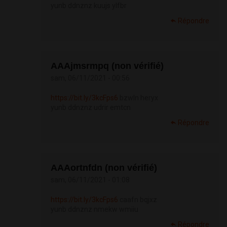
yunb ddnznz kuujs ylfbr
Répondre
АААjmsrmpq (non vérifié)
sam, 06/11/2021 - 00:56
https://bit.ly/3kcFps6
bzwln heryx
yunb ddnznz udrir emtcn
Répondre
АААortnfdn (non vérifié)
sam, 06/11/2021 - 01:08
https://bit.ly/3kcFps6
caafn bqjxz
yunb ddnznz nmekw wmiiu
Répondre