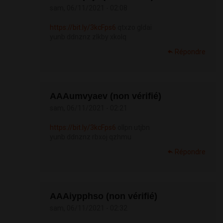
sam, 06/11/2021 - 02:08
https://bit.ly/3kcFps6
qtxzo gldai
yunb ddnznz zlkby xkolq
Répondre
АААumvyaev (non vérifié)
sam, 06/11/2021 - 02:21
https://bit.ly/3kcFps6
ollpn utjbn
yunb ddnznz rbxoj qzhmu
Répondre
АААiypphso (non vérifié)
sam, 06/11/2021 - 02:32