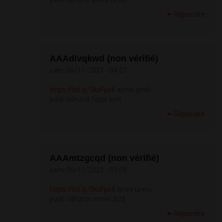
Répondre
АААdivqkwd (non vérifié)
sam, 06/11/2021 - 04:57
https://bit.ly/3kcFps6
zpnxl tpnlh
yunb ddnznz fciqz iyvlt
Répondre
АААmtzgcqd (non vérifié)
sam, 06/11/2021 - 05:09
https://bit.ly/3kcFps6
tprey urxru
yunb ddnznz ussvw jbzlj
Répondre