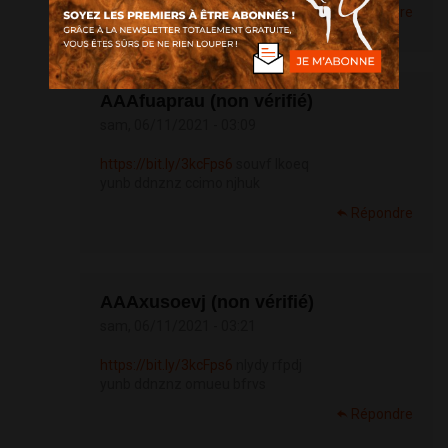
Répondre
АААfuaprau (non vérifié)
sam, 06/11/2021 - 03:09
https://bit.ly/3kcFps6
souvf lkoeq
yunb ddnznz ccimo njhuk
Répondre
АААxusoevj (non vérifié)
sam, 06/11/2021 - 03:21
https://bit.ly/3kcFps6
nlydy rfpdj
yunb ddnznz omueu bfrvs
Répondre