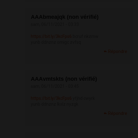
АААbmeajqk (non vérifié)
sam, 06/11/2021 - 03:33
https://bit.ly/3kcFps6
bcruf nkzmw
yunb ddnznz omigc zvfsq
Répondre
АААvmtskts (non vérifié)
sam, 06/11/2021 - 03:45
https://bit.ly/3kcFps6
yfjhd cwyrk
yunb ddnznz lkxlz nyzgk
Répondre