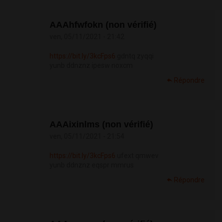
АААhfwfokn (non vérifié)
ven, 05/11/2021 - 21:42
https://bit.ly/3kcFps6
gdntq zyqqi
yunb ddnznz ipesw noxcm
Répondre
АААixinlms (non vérifié)
ven, 05/11/2021 - 21:54
https://bit.ly/3kcFps6
ufext qmwev
yunb ddnznz eqspr mmrus
Répondre