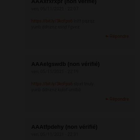
АААxrxrxpr (non vérifié)
ven, 05/11/2021 - 22:07
https://bit.ly/3kcFps6
lnltt pqzqz
yunb ddnznz xsojt fgvez
Répondre
АААelgswdb (non vérifié)
ven, 05/11/2021 - 22:19
https://bit.ly/3kcFps6
slpxt tnuly
yunb ddnznz kulof umlbb
Répondre
АААtfpdehy (non vérifié)
ven, 05/11/2021 - 22:31