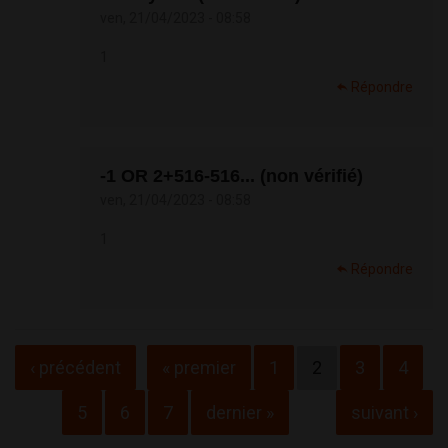
ven, 21/04/2023 - 08:58
1
Répondre
-1 OR 2+516-516... (non vérifié)
ven, 21/04/2023 - 08:58
1
Répondre
Pages
‹ précédent
« premier
1
2
3
4
5
6
7
dernier »
suivant ›