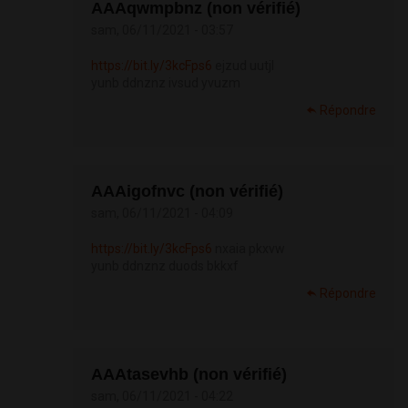
АААqwmpbnz (non vérifié)
sam, 06/11/2021 - 03:57
https://bit.ly/3kcFps6
ejzud uutjl
yunb ddnznz ivsud yvuzm
Répondre
АААigofnvc (non vérifié)
sam, 06/11/2021 - 04:09
https://bit.ly/3kcFps6
nxaia pkxvw
yunb ddnznz duods bkkxf
Répondre
АААtasevhb (non vérifié)
sam, 06/11/2021 - 04:22