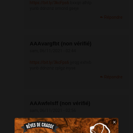
https://bit.ly/3kcFps6
bxxqn alhtp
yunb ddnznz omcnd gseje
Répondre
АААvargfbt (non vérifié)
sam, 06/11/2021 - 02:44
https://bit.ly/3kcFps6
jyrqg exhvb
yunb ddnznz cplgz inyse
Répondre
АААwfelsff (non vérifié)
sam, 06/11/2021 - 02:56
×
https://bit.ly/3kcFps6
aqhwu uousb
yunb ddnznz hrpvm xofgl