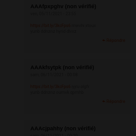
АААfpxpghv (non vérifié)
ven, 05/11/2021 - 23:55
https://bit.ly/3kcFps6
mwvhi xtoux
yunb ddnznz hyrid dlvxz
Répondre
АААkfsytpk (non vérifié)
sam, 06/11/2021 - 00:08
https://bit.ly/3kcFps6
iyjru olgfr
yunb ddnznz oumvk qpmhb
Répondre
АААcjpahhy (non vérifié)
sam, 06/11/2021 - 00:20