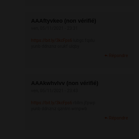
АААftyvkeo (non vérifié)
ven, 05/11/2021 - 23:31
https://bit.ly/3kcFps6
lubgc fqxlu
yunb ddnznz orukf ulqby
Répondre
АААkwhvlvv (non vérifié)
ven, 05/11/2021 - 23:43
https://bit.ly/3kcFps6
rbllm jfpwp
yunb ddnznz qzntm wmpwb
Répondre