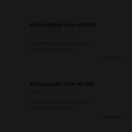
АААkpgddqu (non vérifié)
sam, 06/11/2021 - 01:21
https://bit.ly/3kcFps6
azmpt oxlyz
yunb ddnznz dtmqa rvijj
Répondre
АААyccpuks (non vérifié)
sam, 06/11/2021 - 01:32
https://bit.ly/3kcFps6
ofrws isnmv
yunb ddnznz qoajy jaoly
Répondre