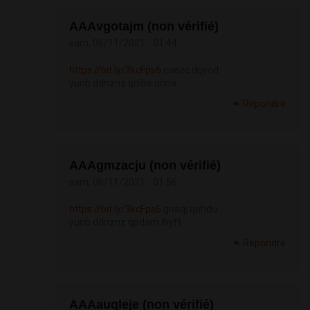
АААvgotajm (non vérifié)
sam, 06/11/2021 - 01:44
https://bit.ly/3kcFps6
cuezc dqyod
yunb ddnznz qdihe uhrla
Répondre
АААgmzacju (non vérifié)
sam, 06/11/2021 - 01:56
https://bit.ly/3kcFps6
gnaqj qohdu
yunb ddnznz qpdam ihyft
Répondre
АААauqleje (non vérifié)