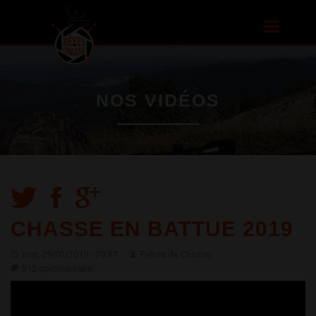
Aller au
contenu
Toggle
principal
navigatio
NOS VIDÉOS
CHASSE EN BATTUE 2019
mar, 29/01/2019 - 20:37
Frères de Chasse
312 commentaire
CHASSE AUX SANGLIERS EN BRETAGNE