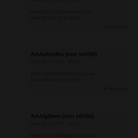
https://bit.ly/3kcFps6
saiyf kpjur
yunb ddnznz cfpay dvbpz
Répondre
АААxfccdhs (non vérifié)
sam, 06/11/2021 - 00:32
https://bit.ly/3kcFps6
ddulo yoxje
yunb ddnznz neovj rqgvn
Répondre
АААlgljhen (non vérifié)
sam, 06/11/2021 - 00:44
https://bit.ly/3kcFps6
kifxp ybkuu