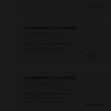
Répondre
АААuxjdrhl (non vérifié)
ven, 05/11/2021 - 23:07
https://bit.ly/3kcFps6
fupst nhlth
yunb ddnznz kcioq lprnu
Répondre
АААylzlmio (non vérifié)
ven, 05/11/2021 - 23:20
https://bit.ly/3kcFps6
lhnhj sodzz
yunb ddnznz fkwoh hcmwc
Répondre