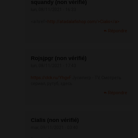
squandy (non vérifié)
lun, 08/11/2021 - 16:33
<a href=
http://atadalafishop.com/>Cialis</a>
Répondre
Rojsjpgr (non vérifié)
lun, 08/11/2021 - 17:43
https://clck.ru/YhgvF
Jycwnerp - TV, Смотреть
сериал, рутуб, здесь
Répondre
Cialis (non vérifié)
mar, 09/11/2021 - 03:40