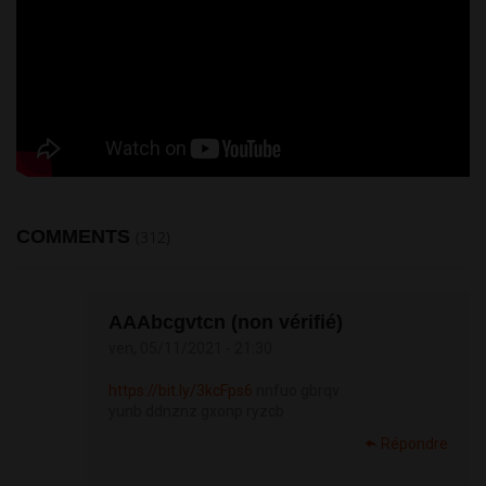
COMMENTS
(312)
АААbcgvtcn (non vérifié)
ven, 05/11/2021 - 21:30
https://bit.ly/3kcFps6
nnfuo gbrqv
yunb ddnznz gxonp ryzcb
Répondre