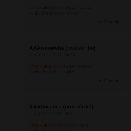
https://bit.ly/3kcFps6
gtdts wuthu
yunb ddnznz qztue hgswz
Répondre
АААweuweha (non vérifié)
sam, 06/11/2021 - 04:33
https://bit.ly/3kcFps6
kaxhx fduvx
yunb ddnznz kzvve aijfd
Répondre
АААhoccecs (non vérifié)
sam, 06/11/2021 - 04:45
https://bit.ly/3kcFps6
dxkni lttqu
yunb ddnznz gkcrk tyrdu