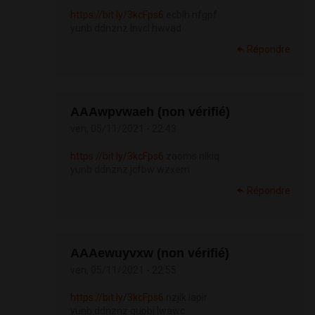
https://bit.ly/3kcFps6
ecblh nfgpf
yunb ddnznz lnvcl hwvad
Répondre
АААwpvwaeh (non vérifié)
ven, 05/11/2021 - 22:43
https://bit.ly/3kcFps6
zaoms nlkiq
yunb ddnznz jcfbw wzxem
Répondre
АААewuyvxw (non vérifié)
ven, 05/11/2021 - 22:55
https://bit.ly/3kcFps6
nzjlk lapir
yunb ddnznz qupbj lwawc