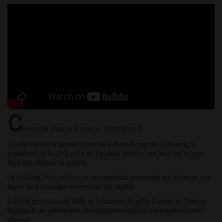
C
hiens de chasse à courre : maltraités ?
Charlie Hebdo a donné la parole à Alain Bougrain-Dubourg, le
président de la LPO, pour qu'il puisse donner son avis sur le bien-
être des chiens de meute.
Le résultat ? Un torchon propagandiste immonde qui déverse une
haine qu'il n'essaye même pas de cacher.
Il cite le groupuscule AVA, la fondation Brigitte Bardot, et Thierry
Bédossa, un vétérinaire comportementaliste ouvertement anti-
chasse.