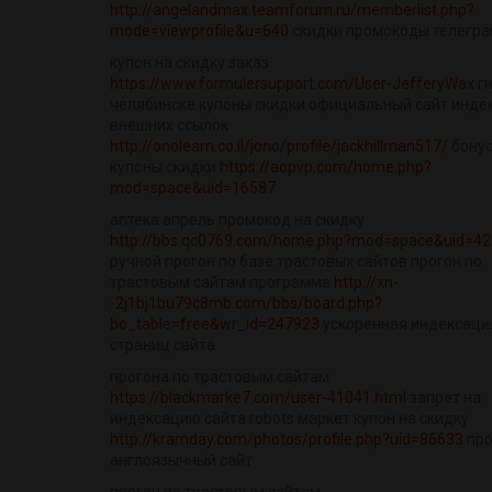
http://angelandmax.teamforum.ru/memberlist.php?
mode=viewprofile&u=640
скидки промокоды телегр
купон на скидку заказ
https://www.formulersupport.com/User-JefferyWax
ги
челябинске купоны скидки официальный сайт инде
внешних ссылок
http://onolearn.co.il/jono/profile/jackhillman517/
бону
купоны скидки
https://aopvp.com/home.php?
mod=space&uid=16587
аптека апрель промокод на скидку
http://bbs.qc0769.com/home.php?mod=space&uid=4
ручной прогон по базе трастовых сайтов прогон по
трастовым сайтам программа
http://xn-
-2j1bj1bu79c8mb.com/bbs/board.php?
bo_table=free&wr_id=247923
ускоренная индексаци
страниц сайта
прогона по трастовым сайтам
https://blackmarke7.com/user-41041.html
запрет на
индексацию сайта robots маркет купон на скидку
http://kramday.com/photos/profile.php?uid=86633
про
англоязычный сайт