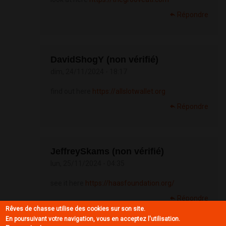
Répondre
DavidShogY (non vérifié)
dim, 24/11/2024 - 18:17
find out here
https://allslotwallet.org
Répondre
JeffreySkams (non vérifié)
lun, 25/11/2024 - 04:35
see it here
https://haasfoundation.org/
Répondre
Rêves de chasse utilise des cookies sur son site.
En poursuivant votre navigation, vous en acceptez l'utilisation.