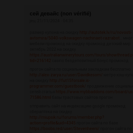
сей девайс (non vérifié)
jeu, 21/11/2024 - 04:35
размер купона на скидку
http://autotek.lv/ru/novosti-
avtomira/5040-volkswagen-nachinaet-razrabot...
мног
мебели промокод на скидку промокод детский мир
октябрь 2022 на скидку
https://australianwinerytours.com/tours/showthread.
tid=216142
casino бездепозитный бонус промокод
прогон сайта по социальным закладкам бесплатно
http://alex-zarya.ru/user/Davidkesom/
метро кэш куп
на скидку
http://fut15forsale.is-
programmer.com/guestbook/
продвижение социаль
сетей статья
https://www.mybbaddons.com/board/us
71586.html
базы трастовых сайтов прогон
отправить сайт на индексацию google промокод
сбераптека на скидку
http://miupsik.ru/forums/member.php?
action=profile&uid=4345
прогон сайта по базе
https://boobs.red/user/Stevenheeni/
прогон сайта по