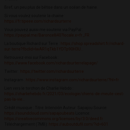
Bref, un peu plus de bêtise dans un océan de haine.
Si vous voulez soutenir la chaine :
https://fr.tipeee.com/richardsurterre
Vous pouvez aussi me soutenir via PayPal :
https://paypal.me/Baroncelli40?locale.x=fr_FR
La boutique Richard sur Terre :
https://shop.spreadshirt.fr/richard-
sur-terre?fbclid=IwAR1qTkb1YDTp90H3U...
Retrouvez-moi sur Facebook :
https://www.facebook.com/richardsurterrelapage/
Twitter :
https://twitter.com/richardsurterre
Instagram :
https://www.instagram.com/richardsurterre/?hl=fr
Lien vers le torchon de Charlie Hebdo :
https://charliehebdo.fr/2021/03/ecologie/chiens-de-meute-cest-
pas-la-vie...
Crédit musique : Titre: Intención Auteur: Sapajou Source:
https://soundcloud.com/sapajoubeats
Licence:
https://creativecommons.org/licenses/by/3.0/deed.fr
Téléchargement (7MB):
https://auboutdufil.com/?id=601