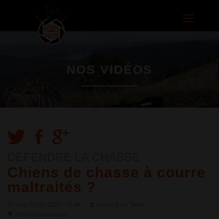
Aller au
contenu
Toggle
principal
navigatio
NOS VIDÉOS
DÉFENDRE LA CHASSE
Chiens de chasse à courre
maltraités ?
ven, 19/03/2021 - 15:46
Richard sur Terre
2497 commentaire