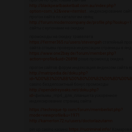
прогон по трастовым сайтам
http://blackpearlbasketball.com.au/index.php?
option=com_k2&view=itemlist...
индексирование сай
прогон сайта по каталогам свящ
http://forum.moderncompany.de/profile.php?lookup=
сайты с купонами на скидки
промокоды на скидку травелата
https://fermer365.ru/users/stevengah
статейный про
сайта отзывы проверка индексации страницы в янд
https://www.one2bay.de/forum/member.php?
action=profile&uid=26898
роше промокод скидка
прогон сайтов форум индексация яндексом сайта 
http://matripedia.de/doku.php?
id=%D0%B3%D0%BB%D0%B0%D0%B2%D0%BD%D0%B0
casino бездепозитный бонус промокоды
http://opendelreyoaks.net/doku.php?
id=
фильмы_mp4_для_планшета ускоренное
индексирование страниц сайта
https://technique-tp.com/forum/memberlist.php?
mode=viewprofile&u=1971
http://kamerton72.ru/users/doctorlazutamn
pin up casino казино
https://rucriminal.info/
Комарова