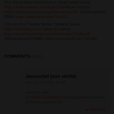
Titre: Home Sweet Home Auteur: Stuart Evans Source:
https://www.youtube.com/StuartEvansMusic
Licence:
https://creativecommons.org/licenses/by/3.0/
Téléchargement
(3MB):
https://auboutdufil.com/?id=552
Titre: Fire And Thunder Auteur: Cjbeards Source:
https://soundcloud.com/cjbeards
Licence:
https://creativecommons.org/licenses/by/3.0/deed.fr
Téléchargement (10MB):
https://auboutdufil.com/?id=585
COMMENTS
(2497)
Jamesclief (non vérifié)
sam, 16/11/2024 - 21:38
посетить сайт
[url=
https://hydraccum.ru/]
гидробак на буровую
установку купить[/url]
Répondre