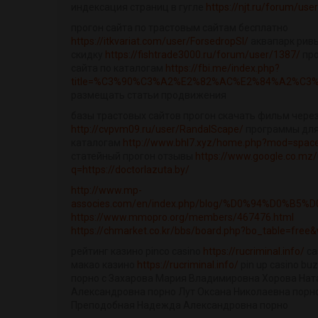
индексация страниц в гугле
https://njt.ru/forum/us
прогон сайта по трастовым сайтам бесплатно
https://itkvariat.com/user/ForsedropSl/
аквапарк ривь
скидку
https://fishtrade3000.ru/forum/user/1387/
про
сайта по каталогам
https://fbi.me/index.php?
title=%C3%90%C3%A2%E2%82%AC%E2%84%A2%C3%9
размещать статьи продвижения
базы трастовых сайтов прогон скачать фильм чере
http://cvpvm09.ru/user/RandalScape/
программы для 
каталогам
http://www.bhl7.xyz/home.php?mod=spac
статейный прогон отзывы
https://www.google.co.mz/
q=https://doctorlazuta.by/
http://www.mp-
associes.com/en/index.php/blog/%D0%94%D0%B5%
https://www.mmopro.org/members/467476.html
https://chmarket.co.kr/bbs/board.php?bo_table=free
рейтинг казино pinco casino
https://rucriminal.info/
ca
макао казино
https://rucriminal.info/
pin up casino bu
порно с Захарова Мария Владимировна Хорова Нат
Александровна порно Лут Оксана Николаевна порно
Преподобная Надежда Александровна порно