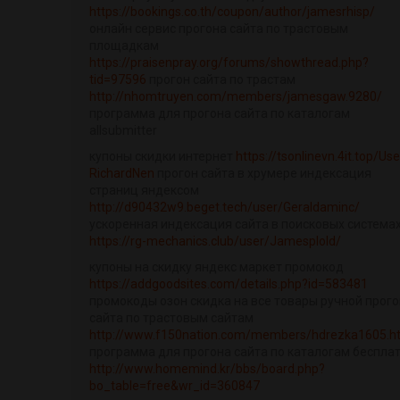
https://bookings.co.th/coupon/author/jamesrhisp/
онлайн сервис прогона сайта по трастовым
площадкам
https://praisenpray.org/forums/showthread.php?
tid=97596
прогон сайта по трастам
http://nhomtruyen.com/members/jamesgaw.9280/
программа для прогона сайта по каталогам
allsubmitter
купоны скидки интернет
https://tsonlinevn.4it.top/Use
RichardNen
прогон сайта в хрумере индексация
страниц яндексом
http://d90432w9.beget.tech/user/Geraldaminc/
ускоренная индексация сайта в поисковых система
https://rg-mechanics.club/user/Jamesplold/
купоны на скидку яндекс маркет промокод
https://addgoodsites.com/details.php?id=583481
промокоды озон скидка на все товары ручной прого
сайта по трастовым сайтам
http://www.f150nation.com/members/hdrezka1605.h
программа для прогона сайта по каталогам беспла
http://www.homemind.kr/bbs/board.php?
bo_table=free&wr_id=360847