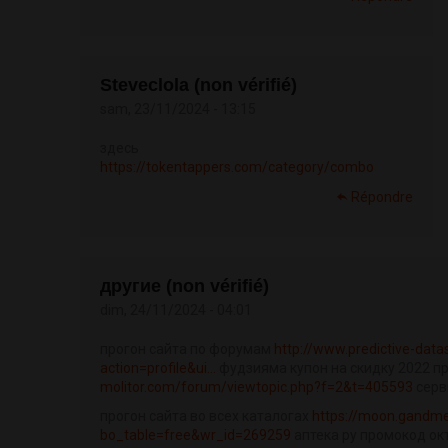
Steveclola (non vérifié)
sam, 23/11/2024 - 13:15
здесь
https://tokentappers.com/category/combo
Répondre
другие (non vérifié)
dim, 24/11/2024 - 04:01
прогон сайта по форумам
http://www.predictive-da
action=profile&ui...
фудзияма купон на скидку 2022 пр
molitor.com/forum/viewtopic.php?f=2&t=405593
серв
прогон сайта во всех каталогах
https://moon.gandme
bo_table=free&wr_id=269259
аптека ру промокод ок