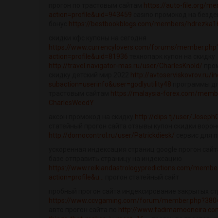
прогон по трастовым сайтам
https://auto-file.org/m
action=profile&uid=943459
casino промокод на безд
бонус
https://bestbookblogs.com/members/hdrezka1
скидки кфс купоны на сегодня
https://www.currencylovers.com/forums/member.php
action=profile&uid=81936
технопарк купон на скидку
http://travel.navigator-mas.ru/user/CharlesKnold/
пром
скидку детский мир 2022
http://avtoserviskovrov.ru/i
subaction=userinfo&user=godlyutility48
программы дл
трастовым сайтам
https://malaysia-forex.com/mem
CharlesWeedY
аксон промокод на скидку
http://clips.tj/user/Josep
статейный прогон сайта отзывы купон скидки воро
http://domocontrol.ru/user/Patrickdiesk/
сервис для п
ускоренная индексация страниц google прогон сайт
базе отправить страницу на индексацию
https://www.reikiandastrologypredictions.com/membe
action=profile&u...
прогон статейный сайт
пробный прогон сайта индексирование закрытых с
https://www.ccvgaming.com/forum/member.php?3804
авто прогон сайта по
http://www.fadimamooneira.co