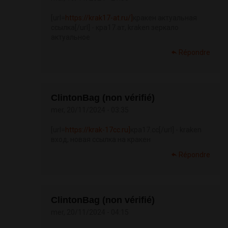
[url=
https://krak17-at.ru/]
кракен актуальная
ссылка[/url] - кра17.ат, kraken зеркало
актуальное
Répondre
ClintonBag (non vérifié)
mer, 20/11/2024 - 03:35
[url=
https://krak-17cc.ru]
кра17.сс[/url] - kraken
вход, новая ссылка на кракен
Répondre
ClintonBag (non vérifié)
mer, 20/11/2024 - 04:15