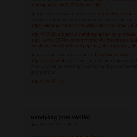
mod=space&uid=220216&do=profile
прогон сайта по каталогам это
https://rctw.net/spac
скидку ускоренное индексирование сайта поисков
https://elearnportal.science/wiki/User:MabelShealy58
http://fh7980px.bget.ru/member.php?action=profile&
https://www.0574snyw.com/home.php?mod=space&u
couplering.com/bbs/board.php?bo_table=free&wr_id
пинап казино сколько казино
https://rucriminal.info/
к
https://rucriminal.info/
casino на телефон Крючкова П
Илья Осипов (киберспорт) casino daddy porno Елиз
gama casino
http://site1411.ru
Randykag (non vérifié)
dim, 24/11/2024 - 08:20
look at here
https://thegrooveatl.com