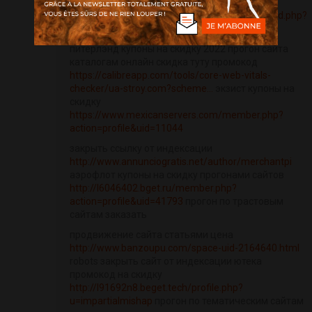
закрыть страницу сайта от индексации
https://www.lightknotes.com/MyBB/showthread.php?
tid=178610
видео купон на скидку
питерлэнд купоны на скидку 2022 прогон сайта
каталогам онлайн скидка туту промокод
https://calibreapp.com/tools/core-web-vitals-
checker/ua-stroy.com?scheme...
экзист купоны на
скидку
https://www.mexicanservers.com/member.php?
action=profile&uid=11044
закрыть ссылку от индексации
http://www.annunciogratis.net/author/merchantpi
аэрофлот купоны на скидку прогонами сайтов
http://l6046402.bget.ru/member.php?
action=profile&uid=41793
прогон по трастовым
сайтам заказать
продвижение сайта статьями цена
http://www.banzoupu.com/space-uid-2164640.html
robots закрыть сайт от индексации ютека
промокод на скидку
http://l91692n8.beget.tech/profile.php?
u=impartialmishap
прогон по тематическим сайтам