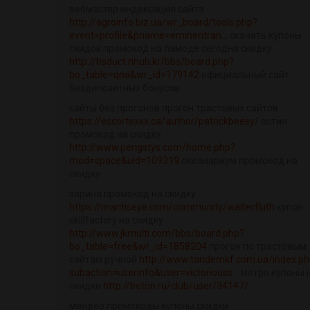
вебмастер индексация сайта
http://agroinfo.biz.ua/wr_board/tools.php?
event=profile&pname=eminentran...
скачать купоны
скидок промокод на ламоде сегодня скидку
http://hsduct.nhub.kr/bbs/board.php?
bo_table=qna&wr_id=179142
официальный сайт
бездепозитных бонусов
сайты без прогонов прогон трастовых сайтов
https://escortexxx.ca/author/patrickbeesy/
остин
промокод на скидку
http://www.pengstys.com/home.php?
mod=space&uid=109319
океанариум промокод на
скидку
зарина промокод на скидку
https://mantiseye.com/community/walterfluth
купон
skillfactory на скидку
http://www.jkmulti.com/bbs/board.php?
bo_table=free&wr_id=1858204
прогон по трастовым
сайтам ручной
http://www.tandemkf.com.ua/index.ph
subaction=userinfo&user=victoriouss...
метро купоны 
скидки
http://beton.ru/club/user/34147/
мвидео промокоды купоны скидки