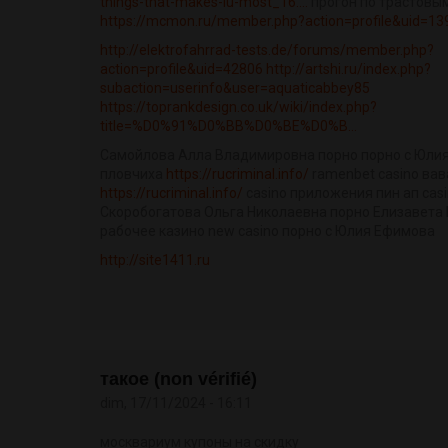
things-that-makes-iu-most_16....
прогон по трастовы
https://mcmon.ru/member.php?action=profile&uid=13
http://elektrofahrrad-tests.de/forums/member.php?
action=profile&uid=42806
http://artshi.ru/index.php?
subaction=userinfo&user=aquaticabbey85
https://toprankdesign.co.uk/wiki/index.php?
title=%D0%91%D0%BB%D0%BE%D0%B...
Самойлова Алла Владимировна порно порно с Юли
пловчиха
https://rucriminal.info/
ramenbet casino вав
https://rucriminal.info/
casino приложения пин ап casi
Скоробогатова Ольга Николаевна порно Елизавета
рабочее казино new casino порно с Юлия Ефимова
http://site1411.ru
такое (non vérifié)
dim, 17/11/2024 - 16:11
москвариум купоны на скидку