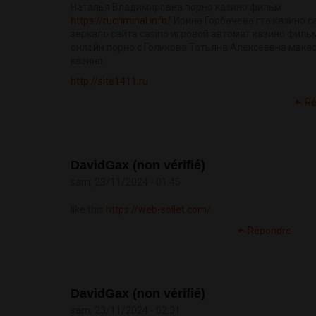
Наталья Владимировна порно казино фильм
https://rucriminal.info/
Ирина Горбачева гта казино c
зеркало сайта casino игровой автомат казино филь
онлайн порно с Голикова Татьяна Алексеевна мака
казино
http://site1411.ru
Ré
DavidGax (non vérifié)
sam, 23/11/2024 - 01:45
like this
https://web-sollet.com/
Répondre
DavidGax (non vérifié)
sam, 23/11/2024 - 02:31