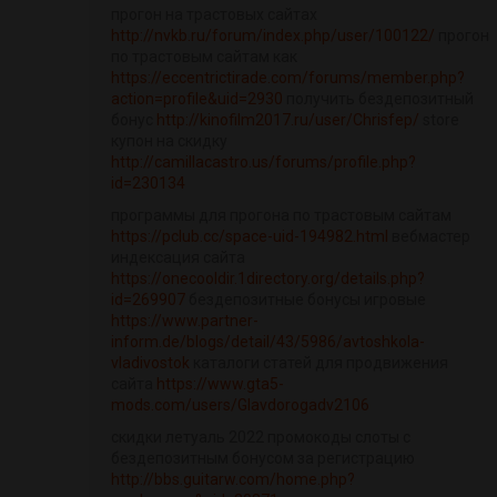
прогон на трастовых сайтах
http://nvkb.ru/forum/index.php/user/100122/
прогон
по трастовым сайтам как
https://eccentrictirade.com/forums/member.php?
action=profile&uid=2930
получить бездепозитный
бонус
http://kinofilm2017.ru/user/Chrisfep/
store
купон на скидку
http://camillacastro.us/forums/profile.php?
id=230134
программы для прогона по трастовым сайтам
https://pclub.cc/space-uid-194982.html
вебмастер
индексация сайта
https://onecooldir.1directory.org/details.php?
id=269907
бездепозитные бонусы игровые
https://www.partner-
inform.de/blogs/detail/43/5986/avtoshkola-
vladivostok
каталоги статей для продвижения
сайта
https://www.gta5-
mods.com/users/Glavdorogadv2106
скидки летуаль 2022 промокоды слоты с
бездепозитным бонусом за регистрацию
http://bbs.guitarw.com/home.php?