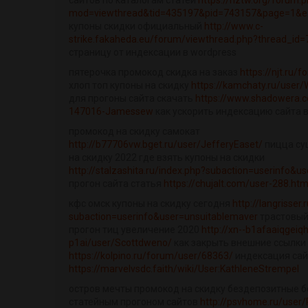
сайтов по каталогам статей
https://nztw.org/forum.
mod=viewthread&tid=435197&pid=743157&page=1&e.
купоны скидки официальный
http://www.c-
strike.fakaheda.eu/forum/viewthread.php?thread_id
страницу от индексации в wordpress
пятерочка промокод скидка на заказ
https://njt.ru
хлоп топ купоны на скидку
https://kamchaty.ru/user/
для прогоны сайта скачать
https://www.shadowera
147016-Jamessew
как ускорить индексацию сайта в
промокод на скидку самокат
http://b77706vw.bget.ru/user/JefferyEaset/
пицца су
на скидку 2022 где взять купоны на скидки
http://stalzashita.ru/index.php?subaction=userinfo&us
прогон сайта статья
https://chujalt.com/user-288.htm
кфс омск купоны на скидку сегодня
http://langrisser
subaction=userinfo&user=unsuitablemaver
трастовый
прогон тиц увеличение 2020
http://xn--b1afaaiqgeiq
p1ai/user/Scottdweno/
как закрыть внешние ссылки
https://kolpino.ru/forum/user/68363/
индексация сай
https://marvelvsdc.faith/wiki/User:KathleneStrempel
остров мечты промокод на скидку бездепозитные б
статейным прогоном сайтов
http://psvhome.ru/user