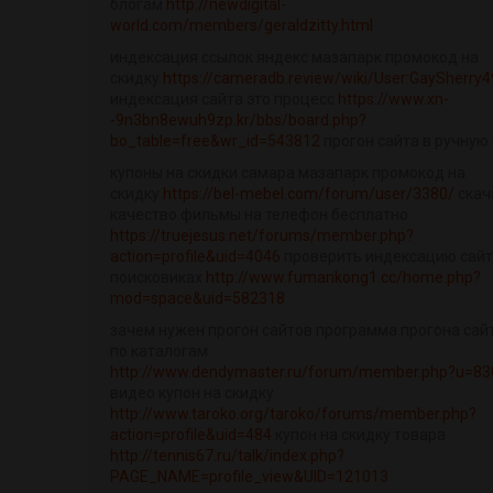
блогам
http://newdigital-
world.com/members/geraldzitty.html
индексация ссылок яндекс мазапарк промокод на
скидку
https://cameradb.review/wiki/User:GaySherry4
индексация сайта это процесс
https://www.xn-
-9n3bn8ewuh9zp.kr/bbs/board.php?
bo_table=free&wr_id=543812
прогон сайта в ручную
купоны на скидки самара мазапарк промокод на
скидку
https://bel-mebel.com/forum/user/3380/
скач
качество фильмы на телефон бесплатно
https://truejesus.net/forums/member.php?
action=profile&uid=4046
проверить индексацию сайт
поисковиках
http://www.fumankong1.cc/home.php?
mod=space&uid=582318
зачем нужен прогон сайтов программа прогона сай
по каталогам
http://www.dendymaster.ru/forum/member.php?u=83
видео купон на скидку
http://www.taroko.org/taroko/forums/member.php?
action=profile&uid=484
купон на скидку товара
http://tennis67.ru/talk/index.php?
PAGE_NAME=profile_view&UID=121013