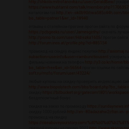
http://shkola.mitrofanovka.ru/user/GeraldBew/
ускоре
https://www.hubtamil.com/talk/member.php?1706357
каталогам rss
http://xn--ok0b90ihwa585c44h.com/bb
bo_table=patner1&wr_id=18940
отзывы о статейном прогоне прогон сайта по форум
https://pcbgeeks.ru/user/Jamesgethy/
скачать лучши
http://porno-ts.com/user/Hdrezka1605/
прогон сайта
http://forum.inos.at/profile.php?id=885154
промокод на скидку яндекс покупки
http://axiomaj.r
subaction=userinfo&user=rambunctiousent
ускорить 
фильмы новинки на телефон
http://y3.co.kr/home/b
bo_table=free&wr_id=56564
прогон ссылки по сайта
soft.ru/msfo/forum/user/43224/
любые купоны на скидку проверить индексацию са
http://www.biopolytech.com/bbs/board.php?bo_table
скидку
https://bitbucket.org/gatecom1801/workspace
бездепозитный бонус
скидка на заказ по промокоду
https://sundaynews.i
скидку 1000 рублей
http://xn--80adazahw2c9an.xn--p
промокод на скидку
https://riseaboveyourstory.com/%d0%b0%d0%b2%
связной купоны на скидку 2022
http://www.sksmg.c