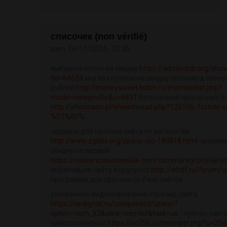
списочек (non vérifié)
sam, 16/11/2024 - 23:36
выберите купон на скидку
https://adminclub.org/sho
tid=64654
ква ква купоны на скидку промокод озон н
рублей
http://moneysweet.listbb.ru/memberlist.php?
mode=viewprofile&u=6851
бесплатный прогон сайта
http://aficionado.pl/showthread.php?125106-1xslots-c
%D1%80%...
сервисы для прогона сайта по каталогам
http://www.zgbbs.org/space-uid-180818.html
ситилин
скидку на первый
https://existenciasostenible.com/community/profile/
индексация сайта вордпресс
http://whdf.ru/forum/
программа для прогона по базе сайтов
ускоренное индексирование страниц сайта
https://dedignat.ru/component/users/?
option=com_k2&view=itemlist&task=us...
прогон сайто
самостоятельно
https://nc750.ru/member.php?u=354