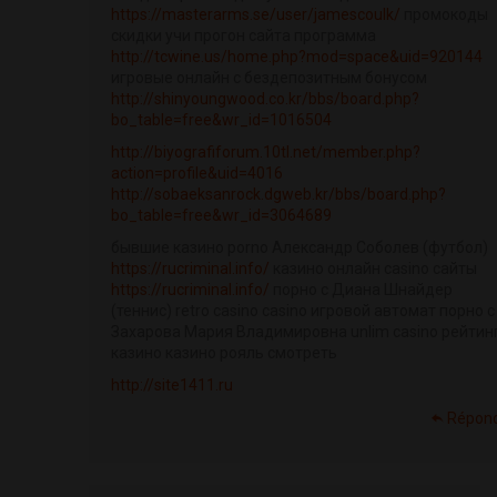
https://masterarms.se/user/jamescoulk/
промокоды
скидки учи прогон сайта программа
http://tcwine.us/home.php?mod=space&uid=920144
игровые онлайн с бездепозитным бонусом
http://shinyoungwood.co.kr/bbs/board.php?
bo_table=free&wr_id=1016504
http://biyografiforum.10tl.net/member.php?
action=profile&uid=4016
http://sobaeksanrock.dgweb.kr/bbs/board.php?
bo_table=free&wr_id=3064689
бывшие казино porno Александр Соболев (футбол)
https://rucriminal.info/
казино онлайн casino сайты
https://rucriminal.info/
порно с Диана Шнайдер
(теннис) retro casino casino игровой автомат порно с
Захарова Мария Владимировна unlim casino рейтин
казино казино рояль смотреть
http://site1411.ru
Répon