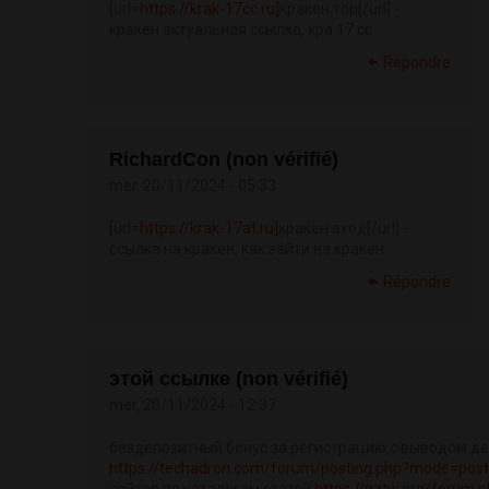
[url=
https://krak-17cc.ru]
кракен тор[/url] -
кракен актуальная ссылка, кра 17 сс
Répondre
RichardCon (non vérifié)
mer, 20/11/2024 - 05:33
[url=
https://krak-17at.ru]
кракен вход[/url] -
ссылка на кракен, как зайти на кракен
Répondre
этой ссылке (non vérifié)
mer, 20/11/2024 - 12:37
бездепозитный бонус за регистрацию с выводом де
https://techadron.com/forum/posting.php?mode=pos