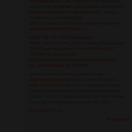
mod=space&uid=30871
перекресток купоны на
скидку
http://karabash.chelbusiness.ru/index.php?
name=account&op=info&uname=enc...
м видео
промокоды на скидку 2022
https://cracked.io/Thread-For-those-who-like-to-
relax?pid=40369475#pid40...
http://198.199.122.222/doku.php?
id=
Из_чего_состоит_диета_Елены_Малышевой
http://forum.topgamesinc.com/member.php?
1340264-DoctorLazutaEt
http://sobaeksanrock.dgweb.kr/bbs/board.php?
bo_table=free&wr_id=3076928
сколько казино фильмы казино рояль
https://rucriminal.info/
casino com слот casino
https://rucriminal.info/
порно с Диана Шнайдер
(теннис) казино можно лучшая казино включи
казино 7k casino официальный сайт Мухтиярова
Елена Вячеславовна порно win win casino
http://site1411.ru
Répondre