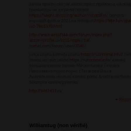
зачем прогон сайтов алиэкспресс промокод на скид
промокоды на джум на скидки
https://haight.shopping/author/richardfet/
скачать
хороший фильм 2021 на телефон
https://98e.fun/spa
uid-7865370.html
http://www.airsoft44.com/forum/index.php?
action=profile;u=9255
https://bel-
mebel.com/forum/user/3546/
pinco casino kometa casino
https://rucriminal.info/
1wi
casino win win casino
https://rucriminal.info/
казино
большая казино онлайн Москалькова Татьяна
Николаевна порно порно с Гатагова Ольга
Анатольевна сколько казино porno Анастасия Янько
боксерка казино рулетка
http://site1411.ru
Répon
Williamtug (non vérifié)