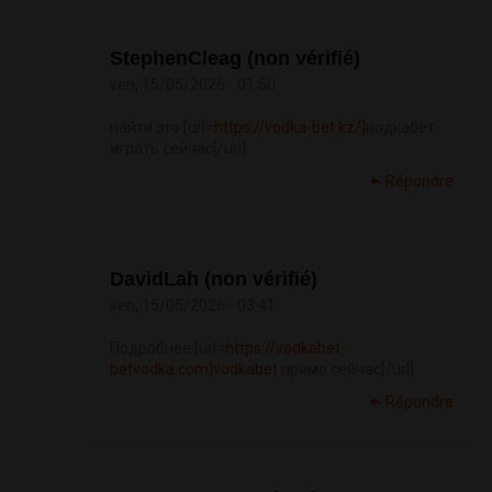
StephenCleag (non vérifié)
ven, 15/05/2026 - 01:50
найти это [url=
https://vodka-bet.kz/]
водкабет
играть сейчас[/url]
Répondre
DavidLah (non vérifié)
ven, 15/05/2026 - 03:41
Подробнее [url=
https://vodkabet-
betvodka.com]vodkabet
прямо сейчас[/url]
Répondre