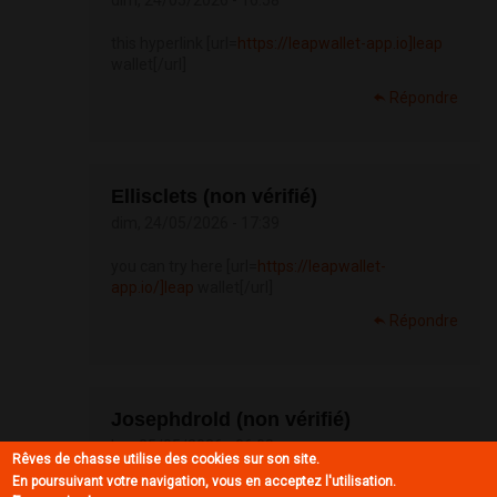
dim, 24/05/2026 - 16:58
this hyperlink [url=
https://leapwallet-app.io]leap
wallet[/url]
Répondre
Ellisclets (non vérifié)
dim, 24/05/2026 - 17:39
you can try here [url=
https://leapwallet-
app.io/]leap
wallet[/url]
Répondre
Josephdrold (non vérifié)
lun, 25/05/2026 - 06:08
Rêves de chasse utilise des cookies sur son site.
En poursuivant votre navigation, vous en acceptez l'utilisation.
my site [url=
https://leapwallet-app.io/]leap