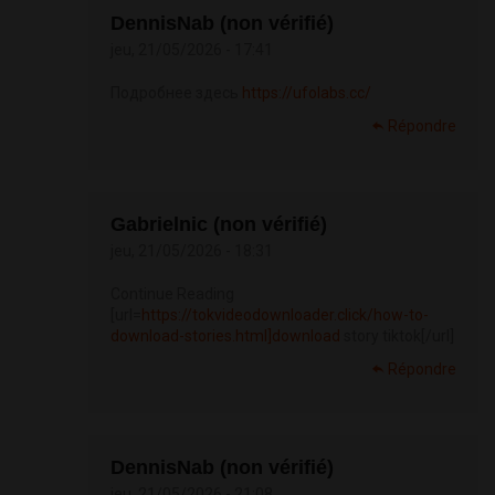
DennisNab (non vérifié)
jeu, 21/05/2026 - 17:41
Подробнее здесь
https://ufolabs.cc/
Répondre
Gabrielnic (non vérifié)
jeu, 21/05/2026 - 18:31
Continue Reading
[url=
https://tokvideodownloader.click/how-to-
download-stories.html]download
story tiktok[/url]
Répondre
DennisNab (non vérifié)
jeu, 21/05/2026 - 21:08