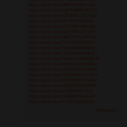
https://carsh.store/AB79XVQIOCFQX/
https://carsh.store/HA75WMKCFBTCI/
https://carsh.store/GZ68VNJJSQVXM/
https://carsh.store/IF47DCXAVIDUD/
https://carsh.store/FZ12NNLQKXQGA/
https://carsh.store/UG64EFHJPZTKF/
https://carsh.store/NK27SZDGYHPQN/
https://carsh.store/YI71GXYYKTPET/
https://carsh.store/UU83CLBNERWAY/
https://carsh.store/JM76FHHKVSKOE/
https://carsh.store/WW66CVWHNHWJH/
https://carsh.store/DY46QEQYSVFBR/
https://carsh.store/XG87GHXFQTRHX/
https://carsh.store/YQ98WKSDDYXNH/
https://carsh.store/RO73TXECZTLAT/
https://carsh.store/QN25DXKLRVNVN/
https://carsh.store/LI33IMOSICTKC/
https://carsh.store/YQ88IKVCREACN/
https://carsh.store/KJ74YUGBXLFDE/
Répondre