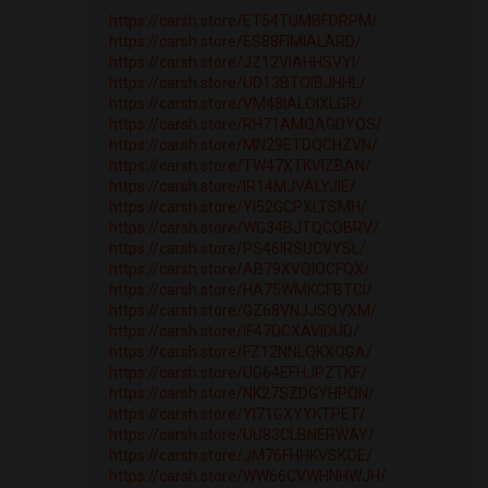
https://carsh.store/ET54TUMBFDRPM/
https://carsh.store/ES88FIMIALARD/
https://carsh.store/JZ12VIAHHSVYI/
https://carsh.store/UD13BTOIBJHHL/
https://carsh.store/VM48IALOIXLGR/
https://carsh.store/RH71AMQAGDYOS/
https://carsh.store/MN29ETDQCHZVN/
https://carsh.store/TW47XTKVIZBAN/
https://carsh.store/IR14MJVALYJIE/
https://carsh.store/YI52GCPXLTSMH/
https://carsh.store/WG34BJTQCOBRV/
https://carsh.store/PS46IRSUCVYSL/
https://carsh.store/AB79XVQIOCFQX/
https://carsh.store/HA75WMKCFBTCI/
https://carsh.store/GZ68VNJJSQVXM/
https://carsh.store/IF47DCXAVIDUD/
https://carsh.store/FZ12NNLQKXQGA/
https://carsh.store/UG64EFHJPZTKF/
https://carsh.store/NK27SZDGYHPQN/
https://carsh.store/YI71GXYYKTPET/
https://carsh.store/UU83CLBNERWAY/
https://carsh.store/JM76FHHKVSKOE/
https://carsh.store/WW66CVWHNHWJH/