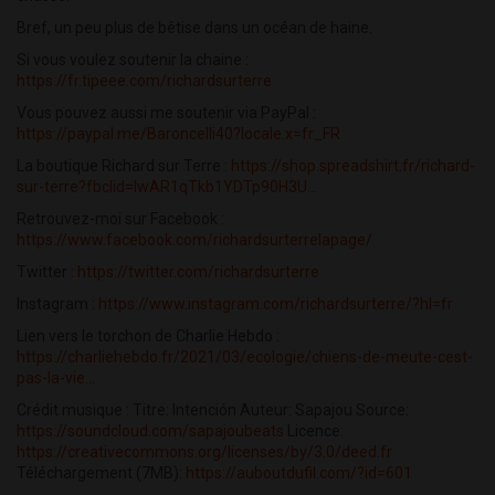
Bref, un peu plus de bêtise dans un océan de haine.
Si vous voulez soutenir la chaine :
https://fr.tipeee.com/richardsurterre
Vous pouvez aussi me soutenir via PayPal :
https://paypal.me/Baroncelli40?locale.x=fr_FR
La boutique Richard sur Terre :
https://shop.spreadshirt.fr/richard-
sur-terre?fbclid=IwAR1qTkb1YDTp90H3U...
Retrouvez-moi sur Facebook :
https://www.facebook.com/richardsurterrelapage/
Twitter :
https://twitter.com/richardsurterre
Instagram :
https://www.instagram.com/richardsurterre/?hl=fr
Lien vers le torchon de Charlie Hebdo :
https://charliehebdo.fr/2021/03/ecologie/chiens-de-meute-cest-
pas-la-vie...
Crédit musique : Titre: Intención Auteur: Sapajou Source:
https://soundcloud.com/sapajoubeats
Licence:
https://creativecommons.org/licenses/by/3.0/deed.fr
Téléchargement (7MB):
https://auboutdufil.com/?id=601