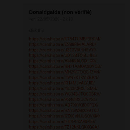
Donaldgaida (non vérifié)
ven, 22/05/2026 - 21:18
click this
https://carsh.store/ET54TUMBFDRPM/
https://carsh.store/ES88FIMIALARD/
https://carsh.store/JZ12VIAHHSVYI/
https://carsh.store/UD13BTOIBJHHL/
https://carsh.store/VM48IALOIXLGR/
https://carsh.store/RH71AMQAGDYOS/
https://carsh.store/MN29ETDQCHZVN/
https://carsh.store/TW47XTKVIZBAN/
https://carsh.store/IR14MJVALYJIE/
https://carsh.store/YI52GCPXLTSMH/
https://carsh.store/WG34BJTQCOBRV/
https://carsh.store/PS46IRSUCVYSL/
https://carsh.store/AB79XVQIOCFQX/
https://carsh.store/HA75WMKCFBTCI/
https://carsh.store/GZ68VNJJSQVXM/
https://carsh.store/IF47DCXAVIDUD/
https://carsh.store/FZ12NNLQKXQGA/