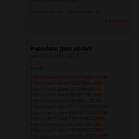
перейти на сайт
https://ufolabs.io/
Répondre
Pablofaito (non vérifié)
ven, 22/05/2026 - 09:57
home
https://carsh.store/ET54TUMBFDRPM/
https://carsh.store/ES88FIMIALARD/
https://carsh.store/JZ12VIAHHSVYI/
https://carsh.store/UD13BTOIBJHHL/
https://carsh.store/VM48IALOIXLGR/
https://carsh.store/RH71AMQAGDYOS/
https://carsh.store/MN29ETDQCHZVN/
https://carsh.store/TW47XTKVIZBAN/
https://carsh.store/IR14MJVALYJIE/
https://carsh.store/YI52GCPXLTSMH/
https://carsh.store/WG34BJTQCOBRV/