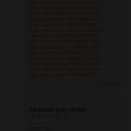
https://carsh.store/UG64EFHJPZTKF/
https://carsh.store/NK27SZDGYHPQN/
https://carsh.store/YI71GXYYKTPET/
https://carsh.store/UU83CLBNERWAY/
https://carsh.store/JM76FHHKVSKOE/
https://carsh.store/WW66CVWHNHWJH/
https://carsh.store/DY46QEQYSVFBR/
https://carsh.store/XG87GHXFQTRHX/
https://carsh.store/YQ98WKSDDYXNH/
https://carsh.store/RO73TXECZTLAT/
https://carsh.store/QN25DXKLRVNVN/
https://carsh.store/LI33IMOSICTKC/
https://carsh.store/YQ88IKVCREACN/
https://carsh.store/KJ74YUGBXLFDE/
Répondre
Pablofaito (non vérifié)
ven, 22/05/2026 - 23:11
Home Page