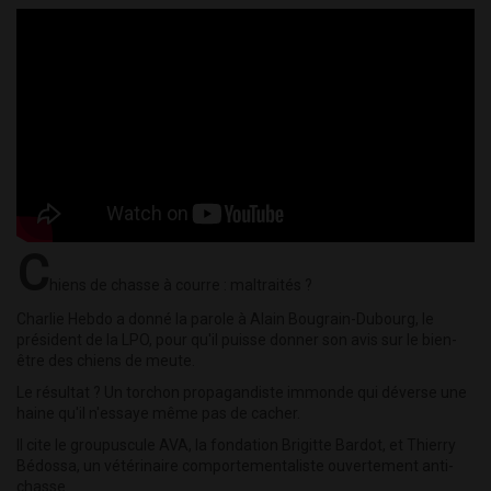
C
hiens de chasse à courre : maltraités ?
Charlie Hebdo a donné la parole à Alain Bougrain-Dubourg, le
président de la LPO, pour qu'il puisse donner son avis sur le bien-
être des chiens de meute.
Le résultat ? Un torchon propagandiste immonde qui déverse une
haine qu'il n'essaye même pas de cacher.
Il cite le groupuscule AVA, la fondation Brigitte Bardot, et Thierry
Bédossa, un vétérinaire comportementaliste ouvertement anti-
chasse.