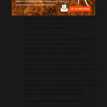
lun, 18/05/2026 - 02:56
Наш магазин можно заказать необычные
подарки и украшения для важного события. В
каталоге есть милые мелочи, которые
подойдут для корпоратива.
Если хочется выбрать что-то
запоминающееся, стоит обратить внимание
на декоративные изделия. Такие вещи
подчеркивают вкус и помогают сделать
подарок действительно особенным.
Каталог украшений и сувениров предлагает
товары для тех, кто ценит оригинальность.
Здесь легко выбрать подарок для девушки, не
тратя время на бесконечные поиски.
Ассортимент регулярно обновляется, поэтому
каждый покупатель может найти интересную
идею. Подарки и украшения помогают
выразить внимание без лишних слов.
[url=
https://motifri.com]kraken
сайт[/url]