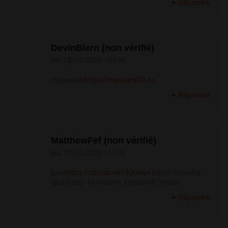
Répondre
DevinBlern (non vérifié)
lun, 18/05/2026 - 04:46
страница
https://tripscans74.co
Répondre
MatthewFef (non vérifié)
jeu, 21/05/2026 - 11:02
[url=
https://uzmax.net/]Onlayn
bepul tamosha
qilish[/url] - kino olami, saytida HD kinolar
Répondre