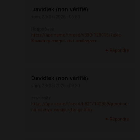
Davidlek (non vérifié)
sam, 23/05/2026 - 06:53
Подробнее
https://hpc.name/thread/v390/129015/kakie-
klaviatury-mogut-stat-analogom...
Répondre
Davidlek (non vérifié)
sam, 23/05/2026 - 09:30
этот сайт
https://hpc.name/thread/b821/142359/perehod-
na-novuyu-versiyu-django.html
Répondre