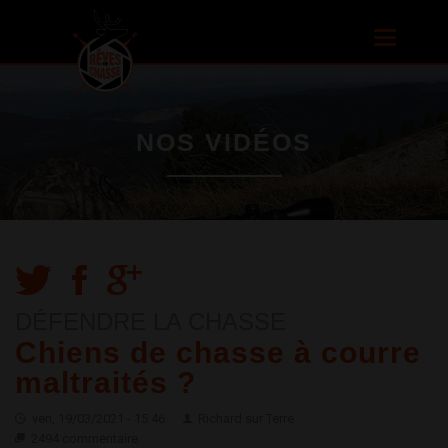
Aller au
contenu
Toggle
principal
navigatio
NOS VIDÉOS
DÉFENDRE LA CHASSE
Chiens de chasse à courre
maltraités ?
ven, 19/03/2021 - 15:46
Richard sur Terre
2494 commentaire