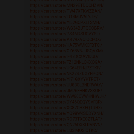
https://carsh.store/MN29ETDQCHZVN/
https://carsh.store/TW47XTKVIZBAN/
https://carsh.store/IR14MJVALYJIE/
https://carsh.store/YI52GCPXLTSMH/
https://carsh.store/WG34BJTQCOBRV/
https://carsh.store/PS46IRSUCVYSL/
https://carsh.store/AB79XVQIOCFQX/
https://carsh.store/HA75WMKCFBTCI/
https://carsh.store/GZ68VNJJSQVXM/
https://carsh.store/IF47DCXAVIDUD/
https://carsh.store/FZ12NNLQKXQGA/
https://carsh.store/UG64EFHJPZTKF/
https://carsh.store/NK27SZDGYHPQN/
https://carsh.store/YI71GXYYKTPET/
https://carsh.store/UU83CLBNERWAY/
https://carsh.store/JM76FHHKVSKOE/
https://carsh.store/WW66CVWHNHWJH/
https://carsh.store/DY46QEQYSVFBR/
https://carsh.store/XG87GHXFQTRHX/
https://carsh.store/YQ98WKSDDYXNH/
https://carsh.store/RO73TXECZTLAT/
https://carsh.store/QN25DXKLRVNVN/
https://carsh.store/LI33IMOSICTKC/