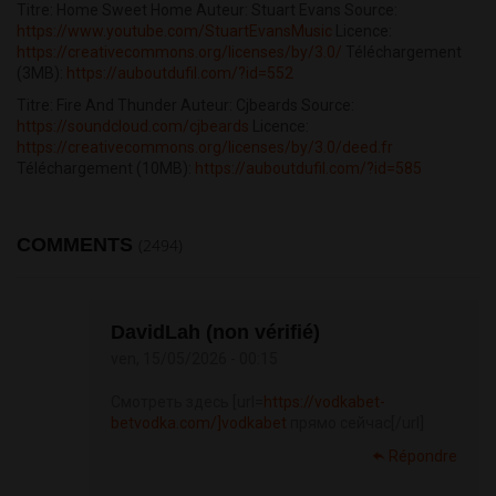
Titre: Home Sweet Home Auteur: Stuart Evans Source:
https://www.youtube.com/StuartEvansMusic
Licence:
https://creativecommons.org/licenses/by/3.0/
Téléchargement
(3MB):
https://auboutdufil.com/?id=552
Titre: Fire And Thunder Auteur: Cjbeards Source:
https://soundcloud.com/cjbeards
Licence:
https://creativecommons.org/licenses/by/3.0/deed.fr
Téléchargement (10MB):
https://auboutdufil.com/?id=585
COMMENTS
(2494)
DavidLah (non vérifié)
ven, 15/05/2026 - 00:15
Смотреть здесь [url=
https://vodkabet-
betvodka.com/]vodkabet
прямо сейчас[/url]
Répondre