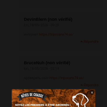
DevinBlern (non vérifié)
lun, 18/05/2026 - 00:20
интернет
https://tripscans74.co/
Répondre
BruceNuh (non vérifié)
lun, 18/05/2026 - 02:19
проверить сайт
https://tripscans74.us/
Répondre
×
Shanehok (non vérifié)