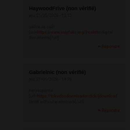
HaywoodFrive (non vérifié)
jeu, 21/05/2026 - 13:13
зайти на сайт
[url=
https://www.onlyfake.org/]realistic
digital
documents[/url]
Répondre
Gabrielnic (non vérifié)
jeu, 21/05/2026 - 14:38
her response
[url=
https://tokvideodownloader.click/]download
tiktok without watermark[/url]
Répondre