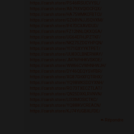
https://carsh.store/PS46IRSUCVYSL/
https://carsh.store/AB79XVQIOCFQX/
https://carsh.store/HA75WMKCFBTCI/
https://carsh.store/GZ68VNJJSQVXM/
https://carsh.store/IF47DCXAVIDUD/
https://carsh.store/FZ12NNLQKXQGA/
https://carsh.store/UG64EFHJPZTKF/
https://carsh.store/NK27SZDGYHPQN/
https://carsh.store/YI71GXYYKTPET/
https://carsh.store/UU83CLBNERWAY/
https://carsh.store/JM76FHHKVSKOE/
https://carsh.store/WW66CVWHNHWJH/
https://carsh.store/DY46QEQYSVFBR/
https://carsh.store/XG87GHXFQTRHX/
https://carsh.store/YQ98WKSDDYXNH/
https://carsh.store/RO73TXECZTLAT/
https://carsh.store/QN25DXKLRVNVN/
https://carsh.store/LI33IMOSICTKC/
https://carsh.store/YQ88IKVCREACN/
https://carsh.store/KJ74YUGBXLFDE/
Répondre