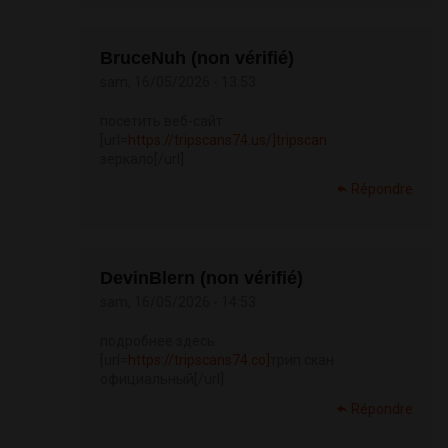
BruceNuh (non vérifié)
sam, 16/05/2026 - 13:53
посетить веб-сайт
[url=
https://tripscans74.us/]tripscan
зеркало[/url]
Répondre
DevinBlern (non vérifié)
sam, 16/05/2026 - 14:53
подробнее здесь
[url=
https://tripscans74.co]
трип скан
официальный[/url]
Répondre