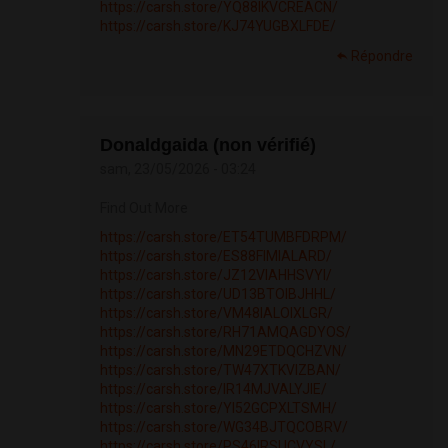
https://carsh.store/YQ88IKVCREACN/
https://carsh.store/KJ74YUGBXLFDE/
Répondre
Donaldgaida (non vérifié)
sam, 23/05/2026 - 03:24
Find Out More
https://carsh.store/ET54TUMBFDRPM/
https://carsh.store/ES88FIMIALARD/
https://carsh.store/JZ12VIAHHSVYI/
https://carsh.store/UD13BTOIBJHHL/
https://carsh.store/VM48IALOIXLGR/
https://carsh.store/RH71AMQAGDYOS/
https://carsh.store/MN29ETDQCHZVN/
https://carsh.store/TW47XTKVIZBAN/
https://carsh.store/IR14MJVALYJIE/
https://carsh.store/YI52GCPXLTSMH/
https://carsh.store/WG34BJTQCOBRV/
https://carsh.store/PS46IRSUCVYSL/