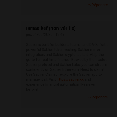
Répondre
Ismaelkef (non vérifié)
jeu, 01/05/2025 - 13:49
Sablier is built for builders, teams, and DAOs. With
powerful Sablier token vesting, Sablier mirror
integration, and Sablier crypto tools, itтАЩs the
go-to for real-time finance. Backed by the trusted
Sablier protocol and Sablier Labs, you can stream
confidently on Sablier Ethereum. Need to claim?
Use Sablier Claim or explore the Sablier app to
manage it all. Visit
https://sablier.cc
and
experience financial automation like never
before!
Répondre