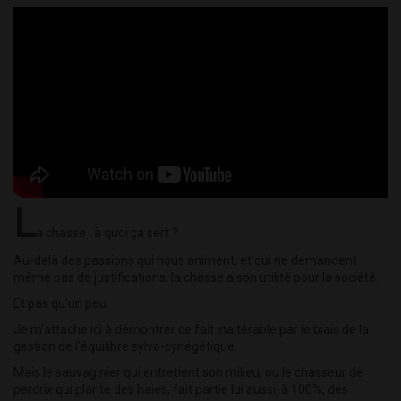
L
a chasse : à quoi ça sert ?
Au-delà des passions qui nous animent, et qui ne demandent
même pas de justifications, la chasse a son utilité pour la société.
Et pas qu'un peu.
Je m'attache ici à démontrer ce fait inaltérable par le biais de la
gestion de l'équilibre sylvo-cynégétique.
Mais le sauvaginier qui entretient son milieu, ou le chasseur de
perdrix qui plante des haies, fait partie lui aussi, à 100%, des