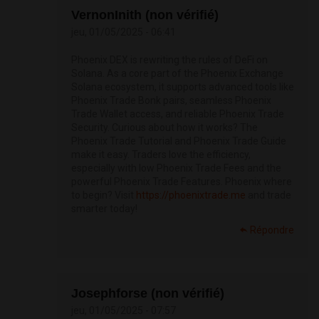
VernonInith (non vérifié)
jeu, 01/05/2025 - 06:41
Phoenix DEX is rewriting the rules of DeFi on
Solana. As a core part of the Phoenix Exchange
Solana ecosystem, it supports advanced tools like
Phoenix Trade Bonk pairs, seamless Phoenix
Trade Wallet access, and reliable Phoenix Trade
Security. Curious about how it works? The
Phoenix Trade Tutorial and Phoenix Trade Guide
make it easy. Traders love the efficiency,
especially with low Phoenix Trade Fees and the
powerful Phoenix Trade Features. Phoenix where
to begin? Visit
https://phoenixtrade.me
and trade
smarter today!
Répondre
Josephforse (non vérifié)
jeu, 01/05/2025 - 07:57