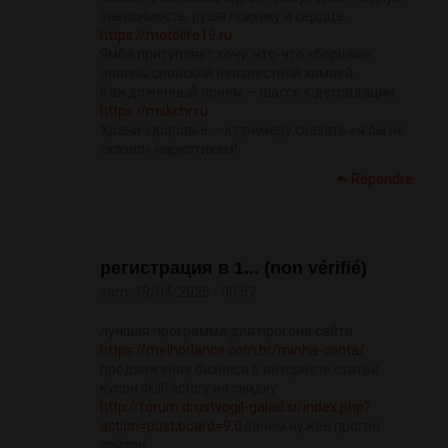
зависимость, руша психику и сердце.
https://motolife19.ru
Ямба притупляет хочу, что-что «боршки»
опасны свойской неизвестной химией.
Каждоженный прием — шассе к деградации.
https://mskchr.ru
Храни здоровье — к примеру сказать «я бы не
сказал» наркотикам!
Répondre
регистрация в 1... (non vérifié)
sam, 19/04/2025 - 00:57
лучшая программа для прогона сайта
https://melhorlance.com.br/minha-conta/
продвижение бизнеса в интернете статьи
купон skillfactory на скидку
http://forum.drustvogil-galad.si/index.php?
action=post;board=9.0
зачем нужен прогон
сайтов