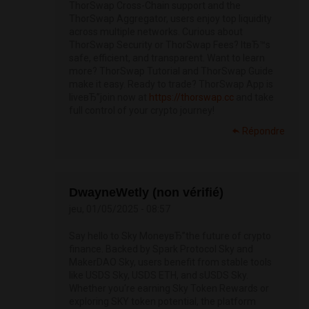
ThorSwap Cross-Chain support and the
ThorSwap Aggregator, users enjoy top liquidity
across multiple networks. Curious about
ThorSwap Security or ThorSwap Fees? ItвЂ™s
safe, efficient, and transparent. Want to learn
more? ThorSwap Tutorial and ThorSwap Guide
make it easy. Ready to trade? ThorSwap App is
liveвЂ”join now at
https://thorswap.cc
and take
full control of your crypto journey!
Répondre
DwayneWetly (non vérifié)
jeu, 01/05/2025 - 08:57
Say hello to Sky MoneyвЂ”the future of crypto
finance. Backed by Spark Protocol Sky and
MakerDAO Sky, users benefit from stable tools
like USDS Sky, USDS ETH, and sUSDS Sky.
Whether you're earning Sky Token Rewards or
exploring SKY token potential, the platform