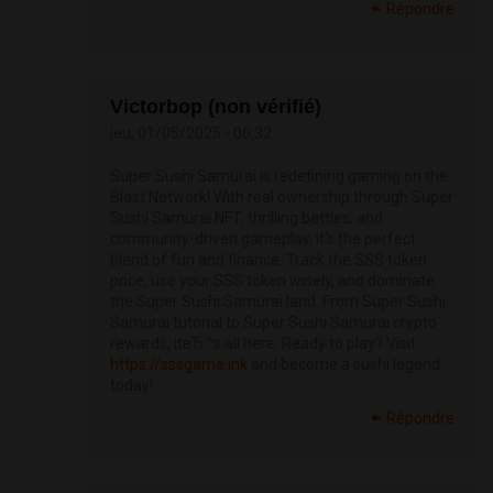
Répondre
Victorbop (non vérifié)
jeu, 01/05/2025 - 06:32
Super Sushi Samurai is redefining gaming on the
Blast Network! With real ownership through Super
Sushi Samurai NFT, thrilling battles, and
community-driven gameplay, it's the perfect
blend of fun and finance. Track the SSS token
price, use your SSS token wisely, and dominate
the Super Sushi Samurai land. From Super Sushi
Samurai tutorial to Super Sushi Samurai crypto
rewards, itвЂ™s all here. Ready to play? Visit
https://sssgame.ink
and become a sushi legend
today!
Répondre