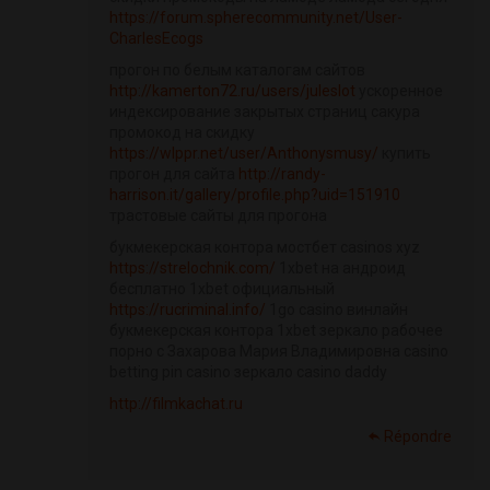
https://forum.spherecommunity.net/User-
CharlesEcogs
прогон по белым каталогам сайтов
http://kamerton72.ru/users/juleslot
ускоренное
индексирование закрытых страниц сакура
промокод на скидку
https://wlppr.net/user/Anthonysmusy/
купить
прогон для сайта
http://randy-
harrison.it/gallery/profile.php?uid=151910
трастовые сайты для прогона
букмекерская контора мостбет casinos xyz
https://strelochnik.com/
1xbet на андроид
бесплатно 1xbet официальный
https://rucriminal.info/
1go casino винлайн
букмекерская контора 1xbet зеркало рабочее
порно с Захарова Мария Владимировна casino
betting pin casino зеркало casino daddy
http://filmkachat.ru
Répondre