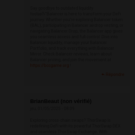
Say goodbye to outdated liquidity
toolsвЂ”Balancer is here to transform your DeFi
journey. Whether you're exploring Balancer token
(BAL), participating in Balancer airdrop vesting, or
navigating Balancer Drop, the Balancer app gives
you seamless access and full control. Dive into
Balancer liquidity, manage your Balancer
Portfolio, and track everything with Balancer
Mirror. Check Balancer reviews, learn about
Balancer pricing, and join the movement at
https://bccgame.org
!
Répondre
BrianBeaut (non vérifié)
jeu, 01/05/2025 - 08:09
Exploring cross-chain swaps? ThorSwap is
redefining DeFi with its powerful ThorSwap DEX
and seamless ThorSwap Exchange. With