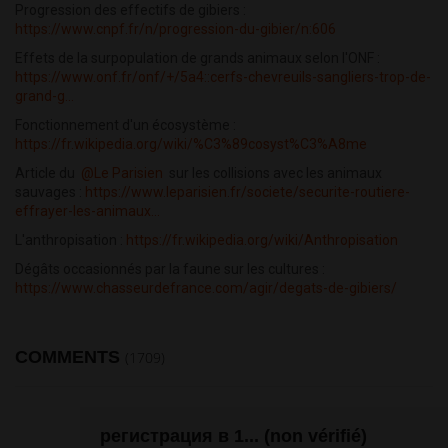
Progression des effectifs de gibiers :
https://www.cnpf.fr/n/progression-du-gibier/n:606
Effets de la surpopulation de grands animaux selon l'ONF :
https://www.onf.fr/onf/+/5a4::cerfs-chevreuils-sangliers-trop-de-
grand-g...
Fonctionnement d'un écosystème :
https://fr.wikipedia.org/wiki/%C3%89cosyst%C3%A8me
Article du
@Le Parisien
sur les collisions avec les animaux
sauvages :
https://www.leparisien.fr/societe/securite-routiere-
effrayer-les-animaux...
L'anthropisation :
https://fr.wikipedia.org/wiki/Anthropisation
Dégâts occasionnés par la faune sur les cultures :
https://www.chasseurdefrance.com/agir/degats-de-gibiers/
COMMENTS
(1709)
регистрация в 1... (non vérifié)