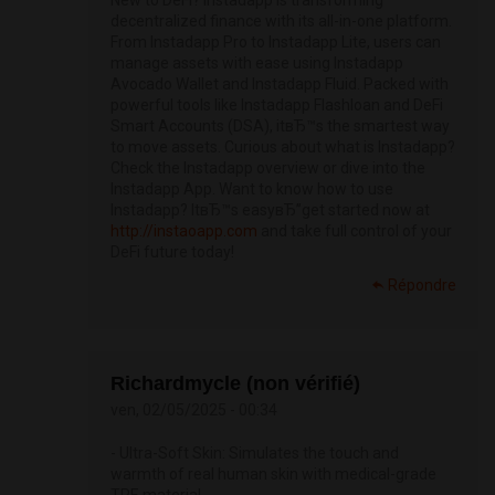
New to DeFi? Instadapp is transforming
decentralized finance with its all-in-one platform.
From Instadapp Pro to Instadapp Lite, users can
manage assets with ease using Instadapp
Avocado Wallet and Instadapp Fluid. Packed with
powerful tools like Instadapp Flashloan and DeFi
Smart Accounts (DSA), itвЂ™s the smartest way
to move assets. Curious about what is Instadapp?
Check the Instadapp overview or dive into the
Instadapp App. Want to know how to use
Instadapp? ItвЂ™s easyвЂ”get started now at
http://instaoapp.com
and take full control of your
DeFi future today!
Répondre
Richardmycle (non vérifié)
ven, 02/05/2025 - 00:34
- Ultra-Soft Skin: Simulates the touch and
warmth of real human skin with medical-grade