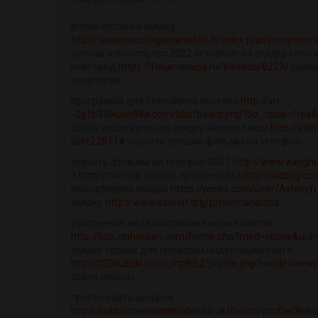
впрок купон на скидку
http://www.psicologamariafoti.it/index.php/componen
купоны алиэкспресс 2022 активные на скидку купон
новгород
https://forumanapa.ru/threads/8223/
серви
каталогам
программа для статейного прогона
http://xn-
-2q1b33lkuah98a.com/bbs/board.php?bo_table=free
сайта чзорп купон на скидку яндекс такси
http://val
uid=22811#
скачать лучшие фильмы на телефон
скачать фильмы на телефон 2021
http://www.zanghu
1.html
стоит ли делать прогон сайта
http://lsdsng.c
вайлдберриз скидка
https://pcnto.com/user/Ashleyfr
скидку
http://www.scoreit.org/p/normanacind
ускоренное индексирование новых сайтов
http://bbs.xinhaolian.com/home.php?mod=space&uid
скидку сервис для проверки индексации сайта
http://t20suzuki.com/phpBB2/profile.php?mode=view
сайта анкоры
прогон сайта анкоров
https://ukbusinessandtrades.co.uk/forum/profile/Bra