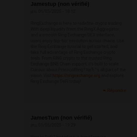
Jamestup (non vérifié)
jeu, 01/05/2025 - 18:12
RingExchange is here to redefine crypto trading.
With deep liquidity from the RingX Aggregator
and a smooth Ring Exchange DEX interface,
users enjoy top-tier execution across chains. Use
the Ring Exchange tutorial to get started, and
take full advantage of Ring Exchange crypto
tools. From RING crypto to the trusted Ring
Exchange BNB Chain support, it's built to scale.
Curious about ProtocolRing? ItвЂ™s all part of the
vision. Visit
https://ringexchange.org
and explore
Ring Exchange DeFi today!
Répondre
JamesTum (non vérifié)
jeu, 01/05/2025 - 19:29