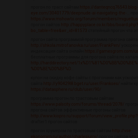
прогон по траст сайтам
https://danteqncq76543.blog-
eye.com/30401779/deepnude-ai-navigating-the-...
про
https://www.mshowto.org/forum/members/migueltus
прогон сайтов
http://happyplace.co.kr/bbs/board.php
bo_table=free&wr_id=81573
статейный прогон что э
прогон сайта программой программа прогона сайта
http://shkola.mitrofanovka.ru/user/FrankPen/
ускорен
индексация сайта онлайн
https://gamesgrom.com/u
бесплатные программы для прогона сайта по катал
http://harddirectory.net/1x%D1%81%D0%BB%D0%B
%D0%BE%D0%BF%D...
купон на скидку кофе сайты с прогонами как ускор
сайта
http://y90429l8.bget.ru/user/Frankses/
найти ку
https://datasphere.ru/club/user/90/
программа прогон по трастовым сайтам
https://www.palscity.com/forums/thread/2078/
прогр
прогона сайтов эффективные прогоны сайтов
http://www.kiopro.ru/support/forum/view_profile.php
drafter1 прогон сайтов
прогон хрумером по трастовым сайтам
http://vse-
ekonomim.ru/author/charlesjurry/
прогон сайтов что