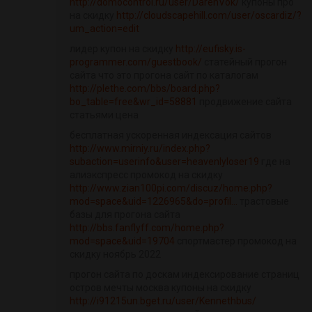
http://domocontrol.ru/user/DarenVok/
купоны про
на скидку
http://cloudscapehill.com/user/oscardiz/?
um_action=edit
лидер купон на скидку
http://eufisky.is-
programmer.com/guestbook/
статейный прогон
сайта что это прогона сайт по каталогам
http://plethe.com/bbs/board.php?
bo_table=free&wr_id=58881
продвижение сайта
статьями цена
бесплатная ускоренная индексация сайтов
http://www.mirniy.ru/index.php?
subaction=userinfo&user=heavenlyloser19
где на
алиэкспресс промокод на скидку
http://www.zian100pi.com/discuz/home.php?
mod=space&uid=1226965&do=profil...
трастовые
базы для прогона сайта
http://bbs.fanflyff.com/home.php?
mod=space&uid=19704
спортмастер промокод на
скидку ноябрь 2022
прогон сайта по доскам индексирование страниц
остров мечты москва купоны на скидку
http://i91215un.bget.ru/user/Kennethbus/