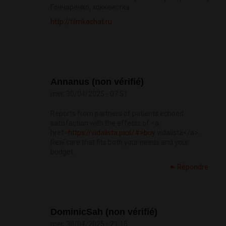
Гончаренко, хоккеистка
http://filmkachat.ru
Annanus (non vérifié)
mer, 30/04/2025 - 07:51
Reports from partners of patients echoed
satisfaction with the effects of <a
href=
https://vidalista.pics/#>buy
vidalista</a>.
Real care that fits both your needs and your
budget.
Répondre
DominicSah (non vérifié)
mer, 30/04/2025 - 21:15