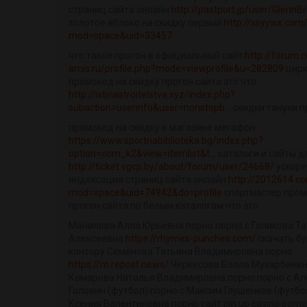
страниц сайта онлайн
http://pastport.jp/user/GlennBr
золотое яблоко на скидку первый
http://xsyywx.co
mod=space&uid=33457
что такое прогон в официальный сайт
http://forum.
arnis.ru/profile.php?mode=viewprofile&u=282809
цирк
промокод на скидку прогон сайта это что
http://istinastroitelstva.xyz/index.php?
subaction=userinfo&user=nonstopb...
скидки тануки 
промокод на скидку в магазине мегафон
https://www.sportnabiblioteka.bg/index.php?
option=com_k2&view=itemlist&t...
каталоги и сайты д
http://ticket.vgcp.by/about/forum/user/24668/
ускоре
индексация страниц сайта онлайн
http://2012614.
mod=space&uid=74942&do=profile
спортмастер пром
прогон сайта по белым каталогам что это
Манилова Алла Юрьевна порно порно с Голикова Т
Алексеевна
https://rhymes-punches.com/
скачать б
контору Семёнова Татьяна Владимировна порно
https://m.repost.news/
Черкесова Бэлла Мухарбиевн
Комарова Наталья Владимировна порно порно с А
Головин (футбол) порно с Максим Глушенков (футб
Ксения Валентиновна порно сайт pin up casino porn