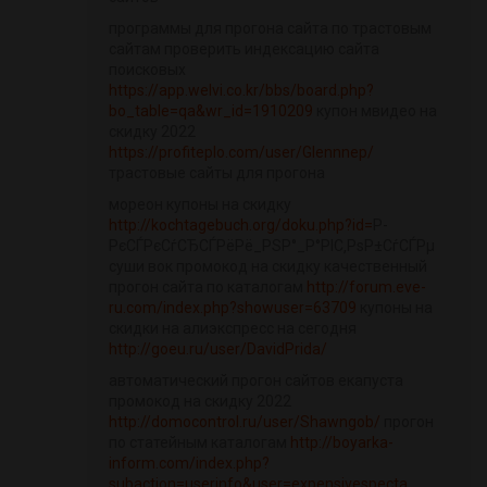
программы для прогона сайта по трастовым
сайтам проверить индексацию сайта
поисковых
https://app.welvi.co.kr/bbs/board.php?
bo_table=qa&wr_id=1910209
купон мвидео на
скидку 2022
https://profiteplo.com/user/Glennnep/
трастовые сайты для прогона
мореон купоны на скидку
http://kochtagebuch.org/doku.php?id=
Р­
РєСЃРєСѓСЂСЃРёРё_РЅР°_Р°РІС‚РѕР±СѓСЃРµ
суши вок промокод на скидку качественный
прогон сайта по каталогам
http://forum.eve-
ru.com/index.php?showuser=63709
купоны на
скидки на алиэкспресс на сегодня
http://goeu.ru/user/DavidPrida/
автоматический прогон сайтов екапуста
промокод на скидку 2022
http://domocontrol.ru/user/Shawngob/
прогон
по статейным каталогам
http://boyarka-
inform.com/index.php?
subaction=userinfo&user=expensivespecta