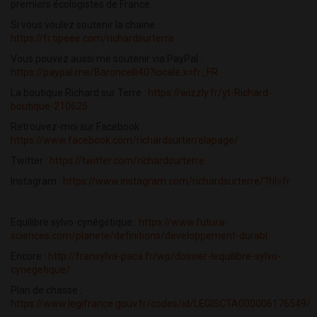
premiers écologistes de France.
Si vous voulez soutenir la chaine :
https://fr.tipeee.com/richardsurterre
Vous pouvez aussi me soutenir via PayPal :
https://paypal.me/Baroncelli40?locale.x=fr_FR
La boutique Richard sur Terre :
https://wizzly.fr/yt-Richard-
boutique-210625
Retrouvez-moi sur Facebook :
https://www.facebook.com/richardsurterrelapage/
Twitter :
https://twitter.com/richardsurterre
Instagram :
https://www.instagram.com/richardsurterre/?hl=fr
Equilibre sylvo-cynégétique :
https://www.futura-
sciences.com/planete/definitions/developpement-durabl...
Encore :
http://fransylva-paca.fr/wp/dossier-lequilibre-sylvo-
cynegetique/
Plan de chasse :
https://www.legifrance.gouv.fr/codes/id/LEGISCTA000006176549/