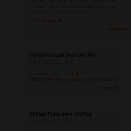
рабочие зеркала казино casino автомат 1win
букмекерская контора букмекерская контора
бесплатно скачать casinos xyz
http://filmkachat.ru
Répondre
TimothyCrurb (non vérifié)
mar, 15/04/2025 - 00:27
подробнее здесь [url=
https://xn----
jtbjfcbdfr0afji4m.xn--p1ai/]
электрик томск[/url]
Répondre
WilliamFaila (non vérifié)
mer, 16/04/2025 - 03:21