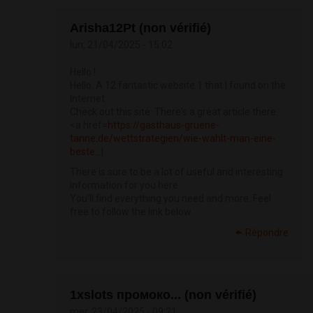
Arisha12Pt (non vérifié)
lun, 21/04/2025 - 15:02
Hello !
Hello. A 12 fantastic website 1 that I found on the
Internet.
Check out this site. There's a great article there.
<a href=
https://gasthaus-gruene-
tanne.de/wettstrategien/wie-wahlt-man-eine-
beste...
|
There is sure to be a lot of useful and interesting
information for you here.
You'll find everything you need and more. Feel
free to follow the link below.
Répondre
1xslots промоко... (non vérifié)
mer, 23/04/2025 - 09:21