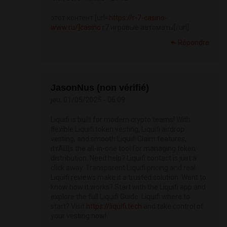
этот контент [url=
https://r-7-casino-
www.ru/]casino
r7 игровые автоматы[/url]
Répondre
JasonNus (non vérifié)
jeu, 01/05/2025 - 06:09
Liquifi is built for modern crypto teams! With
flexible Liquifi token vesting, Liquifi airdrop
vesting, and smooth Liquifi Claim features,
itтАЩs the all-in-one tool for managing token
distribution. Need help? Liquifi contact is just a
click away. Transparent Liquifi pricing and real
Liquifi reviews make it a trusted solution. Want to
know how it works? Start with the Liquifi app and
explore the full Liquifi Guide. Liquifi where to
start? Visit
https://liquifi.tech
and take control of
your vesting now!