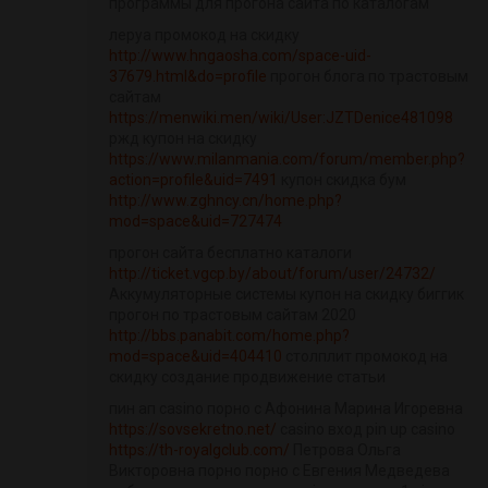
программы для прогона сайта по каталогам
леруа промокод на скидку
http://www.hngaosha.com/space-uid-
37679.html&do=profile
прогон блога по трастовым
сайтам
https://menwiki.men/wiki/User:JZTDenice481098
ржд купон на скидку
https://www.milanmania.com/forum/member.php?
action=profile&uid=7491
купон скидка бум
http://www.zghncy.cn/home.php?
mod=space&uid=727474
прогон сайта бесплатно каталоги
http://ticket.vgcp.by/about/forum/user/24732/
Аккумуляторные системы купон на скидку биггик
прогон по трастовым сайтам 2020
http://bbs.panabit.com/home.php?
mod=space&uid=404410
столплит промокод на
скидку создание продвижение статьи
пин ап casino порно с Афонина Марина Игоревна
https://sovsekretno.net/
casino вход pin up casino
https://th-royalgclub.com/
Петрова Ольга
Викторовна порно порно с Евгения Медведева