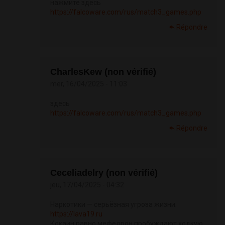
нажмите здесь
https://falcoware.com/rus/match3_games.php
Répondre
CharlesKew (non vérifié)
mer, 16/04/2025 - 11:03
здесь
https://falcoware.com/rus/match3_games.php
Répondre
Ceceliadelry (non vérifié)
jeu, 17/04/2025 - 04:32
Наркотики — серьёзная угроза жизни.
https://lava19.ru
Кокаин равно мефедрон пробуждают ходкую