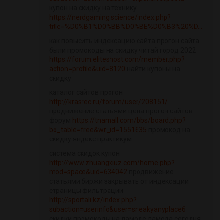
купон на скидку на технику
https://nerdgaming.science/index.php?
title=%D0%B1%D0%BB%D0%BE%D0%B3%20%D...
как повысить индексацию сайта прогон сайта
были промокоды на скидку читай город 2022
https://forum.eliteshost.com/member.php?
action=profile&uid=8120
найти купоны на
скидку
каталог сайтов прогон
http://krasrec.ru/forum/user/208151/
продвижение статьями цена прогон сайтов
форум
https://tnamall.com/bbs/board.php?
bo_table=free&wr_id=1551635
промокод на
скидку яндекс практикум
система скидок купон
http://www.zhuangxiuz.com/home.php?
mod=space&uid=634042
продвижение
статьями биржи закрывать от индексации
страницы фильтрации
http://sportali.kz/index.php?
subaction=userinfo&user=sneakyanyplace6
скидки промокоды на ламоде ламода сегодня