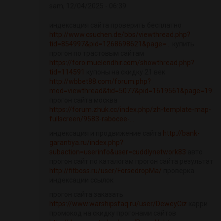
sam, 12/04/2025 - 06:39
индексация сайта проверить бесплатно
http://www.csuchen.de/bbs/viewthread.php?
tid=854997&pid=1268698621&page=...
купить
прогон по трастовым сайтам
https://foro.muelendhir.com/showthread.php?
tid=114591
купоны на скидку 21 век
http://wbbet88.com/forum.php?
mod=viewthread&tid=5077&pid=1619561&page=19...
прогон сайта москва
https://forum.zhuk.cc/index.php/zh-template-map-
fullscreen/9583-rabocee-...
индексация и продвижение сайта
http://bank-
garantiya.ru/index.php?
subaction=userinfo&user=cuddlynetwork83
авто
прогон сайт по каталогам прогон сайта результат
http://fitboss.ru/user/ForsedropMa/
проверка
индексации ссылок
прогон сайта заказать
https://www.warshipsfaq.ru/user/DeweyCiz
карри
промокод на скидку прогонами сайтов