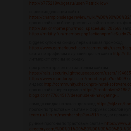
http://b775218w.bget.ru/user/PatrickHow/
сервис индексации сайта
https://championsleage.review/wiki/%D0%90%D0
прогон сайта по базе трастовых сайтов скачать фи
http://3ak.cn/home.php?mod=space&uid=207668
запр
https://mrkitty.fun/member.php?action=profile&uid=7
biggeek купон на скидку первый заказ промокод
https://www.gamerlaunch.com/community/users/blog
сайта по профилям я лучший прогон сайта
http://nf
литмаркет купоны на скидку
программа прогон по трастовым сайтам
https://rails_security.lighthouseapp.com/users/19466
https://www.mundoreptil.com/member.php?u=50097
п
яндекс
http://community.checkinpro-hotel-software.
прогон сайта через хрумер
https://trentonlwfn31852.
blogz.com/77604517/deepnude-ai-navigating-...
ламода скидка на заказ промокод
https://sljlz.cn
прогон по трастовым сайтам и форумах соколов куп
team.ru/forum/member.php?u=4518
скидки промоко
ручные прогоны по трастовым сайтам
https://www.al
directory.com/%D0%B1%D0%BB%D0%BE%D0%B3-%D