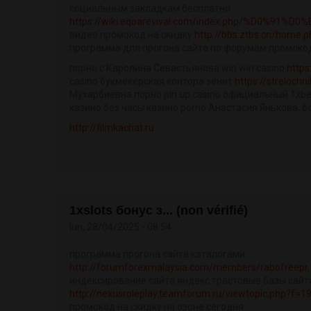
социальным закладкам бесплатно
https://wiki.eqoarevival.com/index.php/%D0%91%
видео промокод на скидку
http://bbs.ztbs.cn/home
программа для прогона сайта по форумам промокод
порно с Каролина Севастьянова win win casino
https
casino букмекерская контора зенит
https://strelochn
Мухарбиевна порно pin up casino официальный 1xbe
казино без часы казино porno Анастасия Янькова, б
http://filmkachat.ru
1xslots бонус з... (non vérifié)
lun, 28/04/2025 - 08:54
программа прогона сайта каталогами
http://forumforexmalaysia.com/members/rabofreepr.
индексирование сайта яндекс трастовые базы сайт
http://nexusroleplay.teamforum.ru/viewtopic.php?f=
промокод на скидку на озоне сегодня