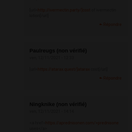
[url=
http://ivermectin.party/]cost
of ivermectin
lotion[/url]
Répondre
Paulreugs (non vérifié)
ven, 12/11/2021 - 12:33
[url=
https://atarax.quest/]atarax
cost[/url]
Répondre
Ningknike (non vérifié)
ven, 12/11/2021 - 14:14
<a href=
https://aprednisonen.com/>prednisone
uses</a>