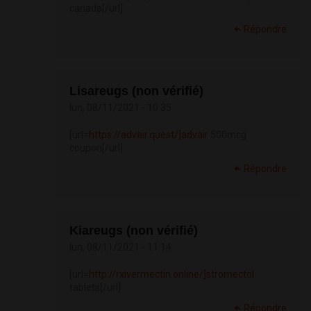
canada[/url]
Répondre
Lisareugs (non vérifié)
lun, 08/11/2021 - 10:35
[url=
https://advair.quest/]advair
500mcg
coupon[/url]
Répondre
Kiareugs (non vérifié)
lun, 08/11/2021 - 11:14
[url=
http://rxivermectin.online/]stromectol
tablets[/url]
Répondre