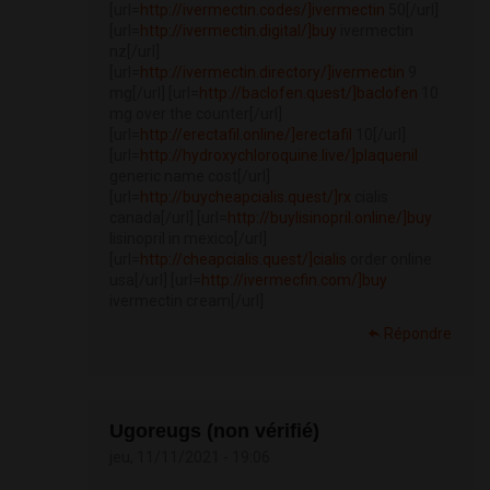
[url=
http://ivermectin.codes/]ivermectin
50[/url]
[url=
http://ivermectin.digital/]buy
ivermectin
nz[/url]
[url=
http://ivermectin.directory/]ivermectin
9
mg[/url] [url=
http://baclofen.quest/]baclofen
10
mg over the counter[/url]
[url=
http://erectafil.online/]erectafil
10[/url]
[url=
http://hydroxychloroquine.live/]plaquenil
generic name cost[/url]
[url=
http://buycheapcialis.quest/]rx
cialis
canada[/url] [url=
http://buylisinopril.online/]buy
lisinopril in mexico[/url]
[url=
http://cheapcialis.quest/]cialis
order online
usa[/url] [url=
http://ivermecfin.com/]buy
ivermectin cream[/url]
Répondre
Ugoreugs (non vérifié)
jeu, 11/11/2021 - 19:06