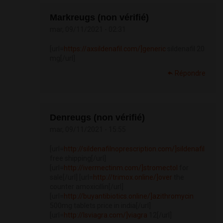
Markreugs (non vérifié)
mar, 09/11/2021 - 02:31
[url=
https://axsildenafil.com/]generic
sildenafil 20
mg[/url]
Répondre
Denreugs (non vérifié)
mar, 09/11/2021 - 15:55
[url=
http://sildenafilnoprescription.com/]sildenafil
free shipping[/url]
[url=
http://ivermectinm.com/]stromectol
for
sale[/url] [url=
http://trimox.online/]over
the
counter amoxicillin[/url]
[url=
http://buyantibiotics.online/]azithromycin
500mg tablets price in india[/url]
[url=
http://lsviagra.com/]viagra
12[/url]