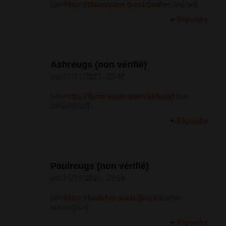
[url=
https://chloroquine.quest/]aralen
cvs[/url]
Répondre
Ashreugs (non vérifié)
jeu, 11/11/2021 - 23:42
[url=
https://fluconazole.quest/]diflucan
buy
canada[/url]
Répondre
Paulreugs (non vérifié)
jeu, 11/11/2021 - 23:59
[url=
https://baclofen.quest/]buy
baclofen
europe[/url]
Répondre