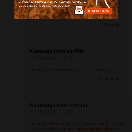
[url=
http://tadalafilng.com/]tadalafil
20 mg tablet
price[/url]
Répondre
Kiareugs (non vérifié)
mar, 09/11/2021 - 21:54
[url=
http://cialistb.com/]cialis
5 mg online[/url]
Répondre
Alanreugs (non vérifié)
mar, 09/11/2021 - 22:20
[url=
http://iveromectinforhumans.online/]stromectol
nz[/url] [url=
http://trimox.online/]amoxicillin
price