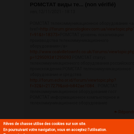
РОМСТАТ виды те... (non vérifié)
ven, 12/11/2021 - 18:13
РОМСТАТ телекоммуникационное оборудование <a
href=
http://forum.ginecologkiev.com.ua/viewtopic.php
f=91&t=18373>
РОМСТАТ уровень локализации
производства телекоммуникационного
оборудования</a>
http://www.coalvilletownfc.co.uk/forums/viewtopic.ph
p=1295093#1295093
РОМСТАТ статус
телекоммуникационного оборудования российског
происхождения РОМСТАТ телекоммуникационное
оборудование и средства
http://forum.echo.or.id/forum/viewtopic.php?
f=32&t=217279&sid=b842ae1084...
РОМСТАТ
телекоммуникационное оборудование гост
РОМСТАТ информационное компьютерное и
телекоммуникационное оборудование
Répond
Rêves de chasse utilise des cookies sur son site.
En poursuivant votre navigation, vous en acceptez l'utilisation.