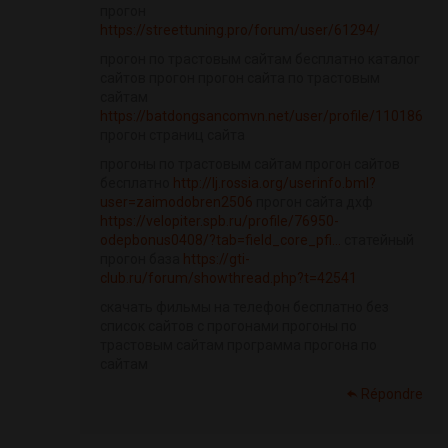
прогон
https://streettuning.pro/forum/user/61294/
прогон по трастовым сайтам бесплатно каталог
сайтов прогон прогон сайта по трастовым
сайтам
https://batdongsancomvn.net/user/profile/110186
прогон страниц сайта
прогоны по трастовым сайтам прогон сайтов
бесплатно
http://lj.rossia.org/userinfo.bml?
user=zaimodobren2506
прогон сайта дхф
https://velopiter.spb.ru/profile/76950-
odepbonus0408/?tab=field_core_pfi...
статейный
прогон база
https://gti-
club.ru/forum/showthread.php?t=42541
скачать фильмы на телефон бесплатно без
список сайтов с прогонами прогоны по
трастовым сайтам программа прогона по
сайтам
Répondre