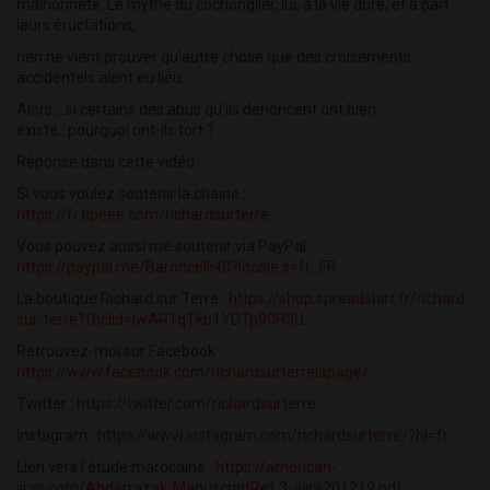
malhonnête. Le mythe du cochonglier, lui, a la vie dure, et à part
leurs éructations,
rien ne vient prouver qu'autre chose que des croisements
accidentels aient eu lieu.
Alors....si certains des abus qu'ils dénoncent ont bien
existé...pourquoi ont-ils tort ?
Réponse dans cette vidéo.
Si vous voulez soutenir la chaine :
https://fr.tipeee.com/richardsurterre
Vous pouvez aussi me soutenir via PayPal :
https://paypal.me/Baroncelli40?locale.x=fr_FR
La boutique Richard sur Terre :
https://shop.spreadshirt.fr/richard-
sur-terre?fbclid=IwAR1qTkb1YDTp90H3U...
Retrouvez-moi sur Facebook :
https://www.facebook.com/richardsurterrelapage/
Twitter :
https://twitter.com/richardsurterre
Instagram :
https://www.instagram.com/richardsurterre/?hl=fr
Lien vers l'étude marocaine :
https://american-
jiras.com/Abderrazak-ManuscriptRef.3-ajira201219.pdf