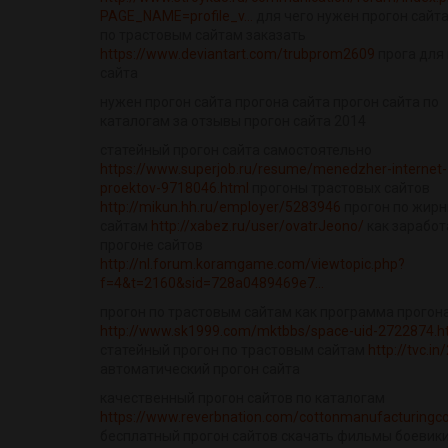
PAGE_NAME=profile_v...
для чего нужен прогон сайта
по трастовым сайтам заказать
https://www.deviantart.com/trubprom2609
прога для
сайта
нужен прогон сайта прогона сайта прогон сайта по
каталогам за отзывы прогон сайта 2014
статейный прогон сайта самостоятельно
https://www.superjob.ru/resume/menedzher-internet-
proektov-9718046.html
прогоны трастовых сайтов
http://mikun.hh.ru/employer/5283946
прогон по жир
сайтам
http://xabez.ru/user/ovatrJeono/
как заработ
прогоне сайтов
http://nl.forum.koramgame.com/viewtopic.php?
f=4&t=2160&sid=728a0489469e7...
прогон по трастовым сайтам как программа прогон
http://www.sk1999.com/mktbbs/space-uid-2722874.h
статейный прогон по трастовым сайтам
http://tvc.i
автоматический прогон сайта
качественный прогон сайтов по каталогам
https://www.reverbnation.com/cottonmanufacturing
бесплатный прогон сайтов скачать фильмы боевики