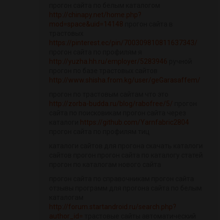
прогон сайта по белым каталогом
http://chinapy.net/home.php?
mod=space&uid=14148
прогон сайта в
трастовых
https://pinterest.ec/pin/700309810811637343/
прогон сайта по профилям я
http://yuzha.hh.ru/employer/5283946
ручной
прогон по базе трастовых сайтов
http://www.shisha.from.kg/user/geGarasaffem/
прогон по трастовым сайтам что это
http://zorba-budda.ru/blog/rabofree/5/
прогон
сайта по поисковикам прогон сайта через
каталоги
https://github.com/Yarnfabric2804
прогон сайта по профилям тиц
каталоги сайтов для прогона скачать каталоги
сайтов прогон прогон сайта по каталогу статей
прогон по каталогам нового сайта
прогон сайта по справочникам прогон сайта
отзывы программ для прогона сайта по белым
каталогам
http://forum.startandroid.ru/search.php?
author_id=
трастовые сайты автоматический