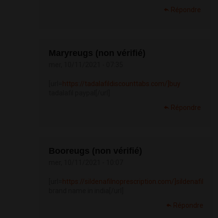
Répondre
Maryreugs (non vérifié)
mer, 10/11/2021 - 07:35
[url=
https://tadalafildiscounttabs.com/]buy
tadalafil paypal[/url]
Répondre
Booreugs (non vérifié)
mer, 10/11/2021 - 10:07
[url=
https://sildenafilnoprescription.com/]sildenafil
brand name in india[/url]
Répondre