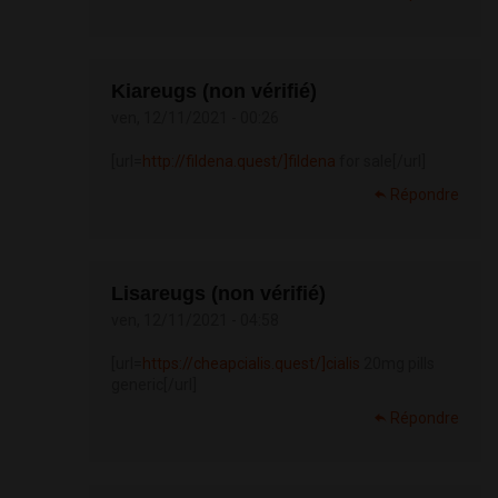
Kiareugs (non vérifié)
ven, 12/11/2021 - 00:26
[url=
http://fildena.quest/]fildena
for sale[/url]
Répondre
Lisareugs (non vérifié)
ven, 12/11/2021 - 04:58
[url=
https://cheapcialis.quest/]cialis
20mg pills
generic[/url]
Répondre