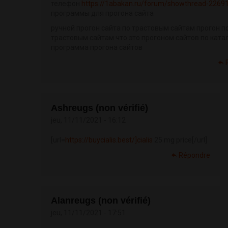
телефон
https://1abakan.ru/forum/showthread-2269
программы для прогона сайта
ручной прогон сайта по трастовым сайтам прогон п
трастовым сайтам что это прогоном сайтов по ката
программа прогона сайтов
Ashreugs (non vérifié)
jeu, 11/11/2021 - 16:12
[url=
https://buycialis.best/]cialis
25 mg price[/url]
Répondre
Alanreugs (non vérifié)
jeu, 11/11/2021 - 17:51