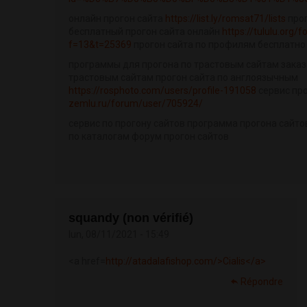
онлайн прогон сайта
https://list.ly/romsat71/lists
прог
бесплатный прогон сайта онлайн
https://tululu.org/
f=13&t=25369
прогон сайта по профилям бесплатно
программы для прогона по трастовым сайтам заказ
трастовым сайтам прогон сайта по англоязычным
https://rosphoto.com/users/profile-191058
сервис про
zemlu.ru/forum/user/705924/
сервис по прогону сайтов программа прогона сайто
по каталогам форум прогон сайтов
squandy (non vérifié)
lun, 08/11/2021 - 15:49
<a href=
http://atadalafishop.com/>Cialis</a>
Répondre