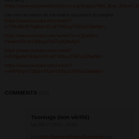
contraire) :
https://www.europeanlandowners.org/images/Wild_Boar_Report_2
Lien vers les vidéos de ma chaîne qui parlent du sanglier :
https://www.youtube.com/watch?
v=TWv5BrAFftg&list=PLnkY3IXbuzThEFa3QNwNjm...
https://www.youtube.com/watch?v=oCgLkNSm-
Yw&list=PLnkY3IXbuzThEFa3QNwNjm...
https://www.youtube.com/watch?
v=BFNjjq4sLnE&list=PLnkY3IXbuzThEFa3QNwNjm...
https://www.youtube.com/watch?
v=6PP0ihjv1C0&list=PLnkY3IXbuzThEFa3QNwNjm...
COMMENTS
(251)
Teoreugs (non vérifié)
lun, 08/11/2021 - 10:20
[url=
http://buyiverpill.com/]ivermectin
buy