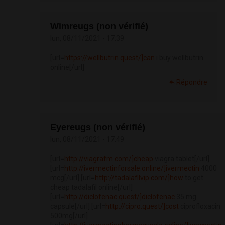
Wimreugs (non vérifié)
lun, 08/11/2021 - 17:39
[url=
https://wellbutrin.quest/]can
i buy wellbutrin
online[/url]
Répondre
Eyereugs (non vérifié)
lun, 08/11/2021 - 17:49
[url=
http://viagrafm.com/]cheap
viagra tablet[/url]
[url=
http://ivermectinforsale.online/]ivermectin
4000
mcg[/url] [url=
http://tadalafilvip.com/]how
to get
cheap tadalafil online[/url]
[url=
http://diclofenac.quest/]diclofenac
35 mg
capsule[/url] [url=
http://cipro.quest/]cost
ciprofloxacin
500mg[/url]