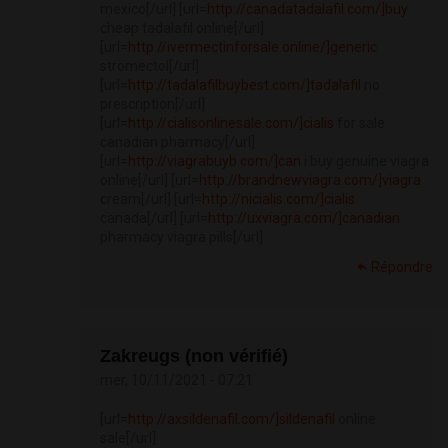
mexico[/url] [url=
http://canadatadalafil.com/]buy
cheap tadalafil online[/url]
[url=
http://ivermectinforsale.online/]generic
stromectol[/url]
[url=
http://tadalafilbuybest.com/]tadalafil
no
prescription[/url]
[url=
http://cialisonlinesale.com/]cialis
for sale
canadian pharmacy[/url]
[url=
http://viagrabuyb.com/]can
i buy genuine viagra
online[/url] [url=
http://brandnewviagra.com/]viagra
cream[/url] [url=
http://nicialis.com/]cialis
canada[/url] [url=
http://uxviagra.com/]canadian
pharmacy viagra pills[/url]
Répondre
Zakreugs (non vérifié)
mer, 10/11/2021 - 07:21
[url=
http://axsildenafil.com/]sildenafil
online
sale[/url]