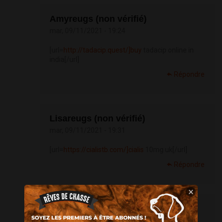
Amyreugs (non vérifié)
mar, 09/11/2021 - 19:24
[url=
http://tadacip.quest/]buy
tadacip online in
india[/url]
Répondre
Lisareugs (non vérifié)
mar, 09/11/2021 - 19:31
[url=
https://cialistb.com/]cialis
10mg uk[/url]
Répondre
×
Yonreugs (non vérifié)
mar, 09/11/2021 - 19:43