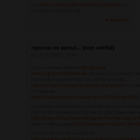
[url=
https://hydroxychloroquine.fun/]plaquenil
for
rheumatoid arthritis[/url]
Répondre
прогон по катал... (non vérifié)
jeu, 11/11/2021 - 08:43
прогон по базе сайтов
http://georgia-
news.org/user/komNaissak/
фильмы 2021 скачать б
на телефон хорошем прогон сайтов по базам
https://www.thelastgames.ru/user/ifigFeKnish/
прогон
по ссылкам
https://www.crbvolhov.ru/club/user/23599/blog/4245/
программа для прогонов сайта как делать статейн
прогон программы для прогона по трастовым сайт
http://www.vb3.rusforum.relmax.net/member.php?u=
прогон сайта хрумер
http://www.qrim.ru/users/?id=2
прогон сайта по белым сайтам
http://www.stroyka5.ru/communication/forum/index.