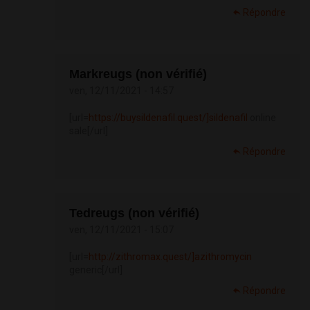
Répondre
Markreugs (non vérifié)
ven, 12/11/2021 - 14:57
[url=
https://buysildenafil.quest/]sildenafil
online
sale[/url]
Répondre
Tedreugs (non vérifié)
ven, 12/11/2021 - 15:07
[url=
http://zithromax.quest/]azithromycin
generic[/url]
Répondre