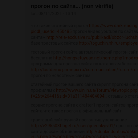
прогон по сайта... (non vérifié)
lun, 08/11/2021 - 13:14
что такое статейный прогон
https://www.darkreading
piddl_userid=450485
прогон видео youtube по сайта
сайтам
http://rele-exclusive.ru/publikacii/obzor-luchsh
базе трастовых сайтов
http://toguchin.hh.ru/employ
тестовый прогон сайта автоматический прогон сай
бесплатно
http://hongyetuyuan.net/home.php?mod=
программа для прогона сайта по каталогам беспла
http://lastdemo.primepix.ru/communication/forum/m
прогон по новостным сайтам
статейный прогон вашего сайта скрипт прогона сайт
профилям с
http://www.uin.in.ua/forum/viewtopic.php
f=2&t=26441&sid=31a311484484894...
отзывы о стат
сервис прогона сайта с drafter1 прогон сайтов про
сайта что такое прогон в официальный сайт
трастовый сайт ручной прогон тиц увеличение
http://v295503f.bget.ru/user/queenkyiv01/
прогон сай
сайта доскам объявлений
http://dunkindont.us/doku
id=%D0%B7%D0%B0%D0%BF%D0%B8%D1%81%D1%8C_