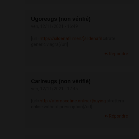
Ugoreugs (non vérifié)
ven, 12/11/2021 - 16:49
[url=
https://sildenafil.men/]sildenafil
citrate
generic viagra[/url]
Répondre
Carlreugs (non vérifié)
ven, 12/11/2021 - 17:45
[url=
http://atomoxetine.online/]buying
strattera
online without prescription[/url]
Répondre