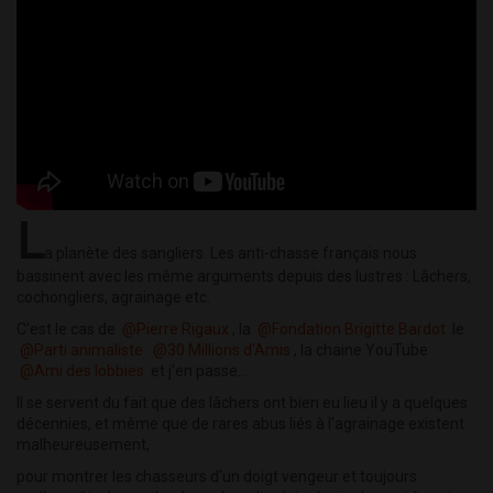
L
a planète des sangliers. Les anti-chasse français nous
bassinent avec les même arguments depuis des lustres : Lâchers,
cochongliers, agrainage etc.
C'est le cas de
@Pierre Rigaux
, la
@Fondation Brigitte Bardot
le
@Parti animaliste
@30 Millions d'Amis
, la chaine YouTube
@Ami des lobbies
et j'en passe...
Il se servent du fait que des lâchers ont bien eu lieu il y a quelques
décennies, et même que de rares abus liés à l'agrainage existent
malheureusement,
pour montrer les chasseurs d'un doigt vengeur et toujours