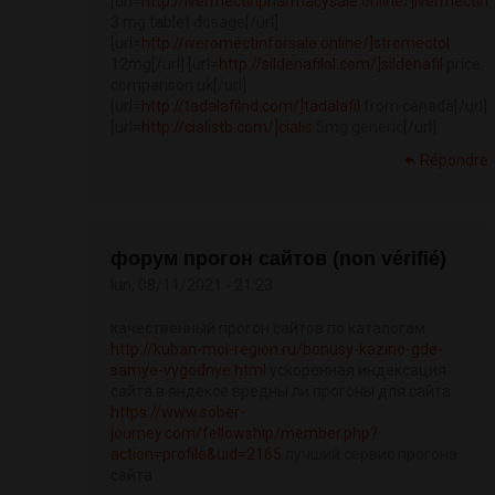
[url=
http://ivermectinpharmacysale.online/]ivermectin
3 mg tablet dosage[/url]
[url=
http://iveromectinforsale.online/]stromectol
12mg[/url] [url=
http://sildenafilol.com/]sildenafil
price
comparison uk[/url]
[url=
http://tadalafilnd.com/]tadalafil
from canada[/url]
[url=
http://cialistb.com/]cialis
5mg generic[/url]
Répondre
форум прогон сайтов (non vérifié)
lun, 08/11/2021 - 21:23
качественный прогон сайтов по каталогам
http://kuban-moi-region.ru/bonusy-kazino-gde-
samye-vygodnye.html
ускоренная индексация
сайта в яндексе вредны ли прогоны для сайта
https://www.sober-
journey.com/fellowship/member.php?
action=profile&uid=2165
лучший сервис прогона
сайта