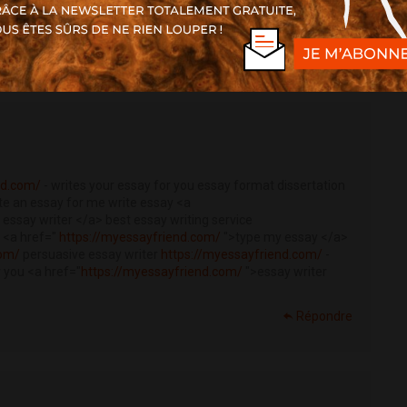
says help writing essay <a
riting paper </a> help me with my homework
Répondre
nd.com/
- writes your essay for you essay format dissertation
te an essay for me write essay <a
essay writer </a> best essay writing service
 <a href="
https://myessayfriend.com/
">type my essay </a>
com/
persuasive essay writer
https://myessayfriend.com/
-
r you <a href="
https://myessayfriend.com/
">essay writer
Répondre