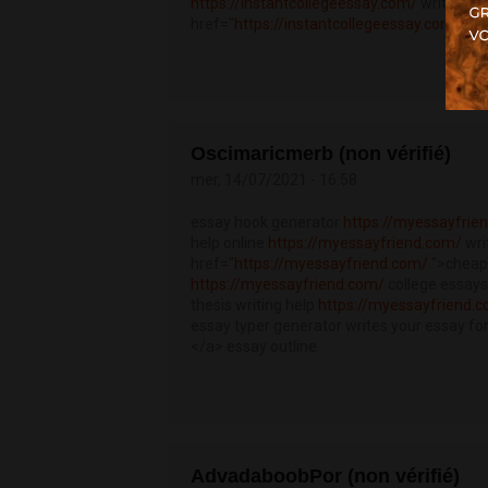
https://instantcollegeessay.com/
writing es
href="
https://instantcollegeessay.com/
">w
Oscimaricmerb (non vérifié)
mer, 14/07/2021 - 16:58
essay hook generator
https://myessayfrie
help online
https://myessayfriend.com/
wri
href="
https://myessayfriend.com/
">cheap 
https://myessayfriend.com/
college essays
thesis writing help
https://myessayfriend.
essay typer generator writes your essay fo
</a> essay outline
AdvadaboobPor (non vérifié)