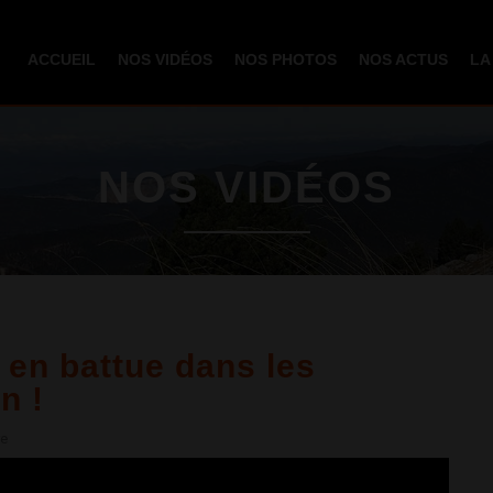
Aller au
contenu
ACCUEIL
NOS VIDÉOS
NOS PHOTOS
NOS ACTUS
LA
principal
NOS VIDÉOS
 en battue dans les
n !
re