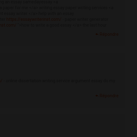
ting an essay samedayessay <a
a paper for me </a> writing essay paper writing services <a
nt essay writer </a> help with an essay
iter
https://essaywriterinst.com/
- paper writer generator
inst.com/
">how to write a good essay </a> the last hour
Répondre
m/
- online dissertation writing service argument essay do my
Répondre