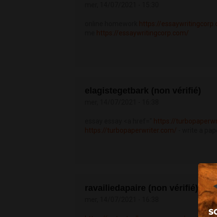
mer, 14/07/2021 - 15:30
online homework
https://essaywritingcorp
me
https://essaywritingcorp.com/
elagistegetbark (non vérifié)
mer, 14/07/2021 - 16:38
essay essay <a href="
https://turbopaperw
https://turbopaperwriter.com/
- write a pap
ravailiedapaire (non vérifié)
mer, 14/07/2021 - 16:38