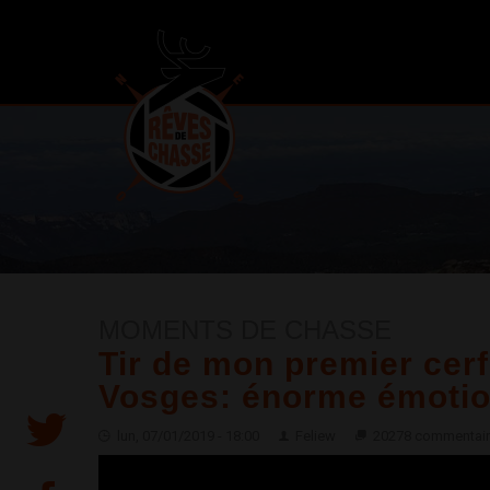
MOMENTS DE CHASSE
Tir de mon premier cerf
Vosges: énorme émotio
lun, 07/01/2019 - 18:00
Feliew
20278 commentai