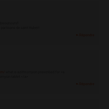
 bisounours!!
s partisans de saint Hubert
Répondre
om/
what is azithromycin prescribed for <a
omycin tablet </a>
Répondre