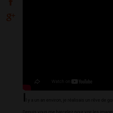
I
l y a un an environ, je réalisais un rêve de 
Depuis vous me harcelez pour voir les image