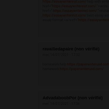
https://essaywriterinst.com/
help with wri
href="
https://essaywriterinst.com/
">write 
href="
https://essaywriterinst.com/
">insta
https://essaywriterinst.com/
best essay wr
essay format <a href="
https://essaywriter
ravailiedapaire (non vérifié)
mer, 14/07/2021 - 17:32
homework help
https://paperwriterusd.co
homework
https://paperwriterusd.com/
AdvadaboobPor (non vérifié)
mer, 14/07/2021 - 17:36