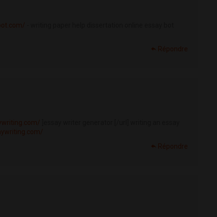
bot.com/
- writing paper help dissertation online essay bot
Répondre
ywriting.com/
]essay writer generator [/url] writing an essay
aywriting.com/
Répondre