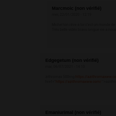
Marcmoic (non vérifié)
mer, 22/01/2020 - 12:19
Michel ton rêve a toi c'est un monde de
Très belle vidéo bravo longue vie a nou
Edgegetum (non vérifié)
mar, 06/07/2021 - 14:10
zithromax 500mg
https://azithromaxww.c
href="
https://azithromaxww.com/
">azithr
Emaniurimal (non vérifié)