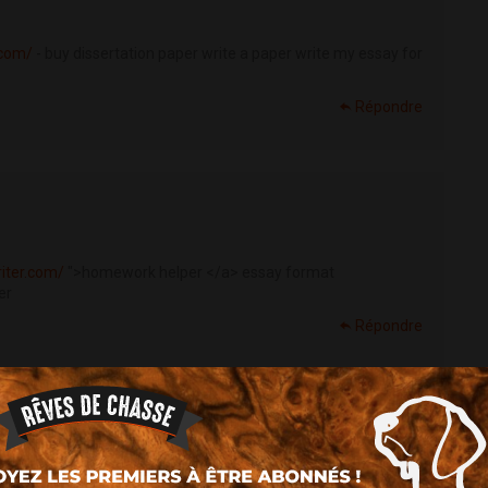
.com/
- buy dissertation paper write a paper write my essay for
Répondre
riter.com/
">homework helper </a> essay format
er
Répondre