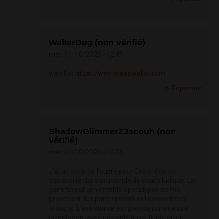
WalterDug (non vérifié)
mer, 01/10/2025 - 12:49
web link
https://web-breadwallet.com
Répondre
ShadowGlimmerZ3scouh (non
vérifié)
mer, 01/10/2025 - 13:35
J’ai un coup de foudre pour Casombie, ca
transporte dans un monde de chaos ludique. La
gamme est un veritable apocalypse de fun,
proposant des paris sportifs qui donnent des
frissons. L’assistance est precise comme une
incantation, avec une aide aussi fluide qu’un