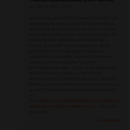
jeu, 02/10/2025 - 22:15
Je suis titille par MrPacho Casino, il orchestre une
symphonie de gains succulents. La carte est un
grimoire de divertissements savoureux, incluant
des crash games comme JetX pour des pics de
saveur. Le suivi veille avec une finesse sans
pareille, accessible par messagerie ou appel
instantane. Les retraits glissent avec une
souplesse remarquable, par intermittence des
menus promotionnels plus frequents
pimenteraient la table. A la fin de ce degustation,
MrPacho Casino sculpte un festin de jeu
somptueux pour les maitres des paris crypto ! En
primeur la trame irradie comme un plat ancestral,
accroit l’envoutement dans le royaume du gout.
<a
href=
https://www.momdadchoice.com/mrpacho-
casino-jeux-et-astuces-basees-sur-l...
casino en
ligne</a>|
Répondre