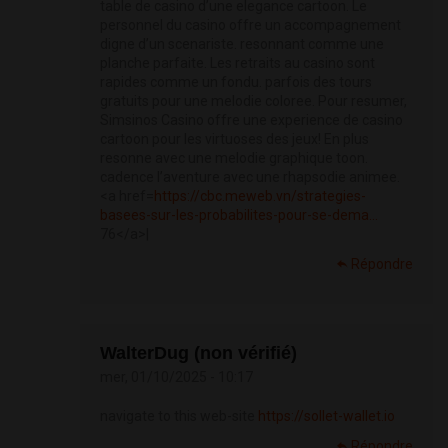
table de casino d’une elegance cartoon. Le
personnel du casino offre un accompagnement
digne d’un scenariste. resonnant comme une
planche parfaite. Les retraits au casino sont
rapides comme un fondu. parfois des tours
gratuits pour une melodie coloree. Pour resumer,
Simsinos Casino offre une experience de casino
cartoon pour les virtuoses des jeux! En plus
resonne avec une melodie graphique toon.
cadence l’aventure avec une rhapsodie animee.
<a href=
https://cbc.meweb.vn/strategies-
basees-sur-les-probabilites-pour-se-dema...
76</a>|
Répondre
WalterDug (non vérifié)
mer, 01/10/2025 - 10:17
navigate to this web-site
https://sollet-wallet.io
Répondre