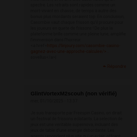
spectre. Les retraits sont rapides comme un
mort-vivant en chasse, de temps a autre des
bonus plus mordants seraient top. En conclusion,
Casombie vaut chaque frisson qu’il procure pour
les joueurs en quete de frissons ! De plus la
plateforme brille comme une pleine lune, amplifie
l’immersion dans l’horreur.
<a href=
https://linjoury.com/casombie-casino-
gagnez-avec-une-approche-calculee/>...
sovellus</a>|
Répondre
GlintVortexM2scouh (non vérifié)
mer, 01/10/2025 - 13:37
Je suis transporte par Freespin Casino, on dirait
un festival de frissons eclatants. La selection de
jeux est une veritable supernova, incluant des
jeux de table d’une energie debordante. Les
agents repondent plus vite qu’un eclair, offrant