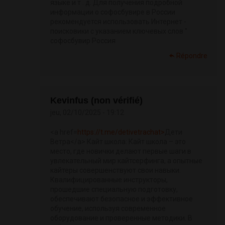
языке и т . д. Для получения подробной
информации о софосбувире в России
рекомендуется использовать Интернет -
поисковики с указанием ключевых слов "
софосбувир Россия
Répondre
Kevinfus (non vérifié)
jeu, 02/10/2025 - 19:12
<a href=
https://t.me/detivetrachat>
Дети
Ветра</a> Кайт школа: Кайт школа – это
место, где новички делают первые шаги в
увлекательный мир кайтсерфинга, а опытные
кайтеры совершенствуют свои навыки.
Квалифицированные инструкторы,
прошедшие специальную подготовку,
обеспечивают безопасное и эффективное
обучение, используя современное
оборудование и проверенные методики. В