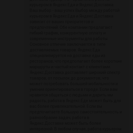
курьером в Яндекс.Еда и Яндекс.Доставка:
Ваш выбор - ваш успех Выбор между работой
курьером в Яндекс.Еда и Яндекс.Доставка
зависит от ваших приоритетов и
предпочтений. Обе компании предлагают
гибкий график, конкурентную оплату и
современные инструменты для работы.
Основное отличие заключается в типе
доставляемых товаров. Яндекс.Еда
специализируется на доставке еды из
ресторанов, что предполагает более короткие
маршруты и частый контакт с клиентами.
Яндекс.Доставка доставляет широкий спектр
товаров, от посылок до документов, что
может потребовать большей мобильности и
умения ориентироваться в городе. Если вам
нравится общаться с людьми и дарить им
радость, работа в Яндекс.Еде может быть для
вас более привлекательной. Если вы
предпочитаете большую самостоятельность и
разнообразие задач, работа в
Яндекс.Доставке может быть более
интересной. В любом случае, работа курьером