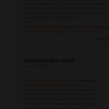
comme un pilier pour les gourmands pour les patissiers
de casinos virtuels ! En bonbon supplementaire la
structure scintille comme un sucre d'orge ancestral,
amplifie l'immersion dans l'atelier du jeu.
<a
href=
https://ds_ishg_nerz.zabedu.ru/2025/09/24/sug
casino-les-mathematiques...
sugar factory</a>|
Répond
DavidAmire (non vérifié)
jeu, 02/10/2025 - 15:04
<a
href=
https://empathycenter.ru/articles/terapiya-
trevozhnykh-rasstroystv/>
чем лечат
тревогу</a> Как лечить приступы тревоги —
это важный вопрос для тех, кто испытывает
внезапные и интенсивные эпизоды тревоги,
которые могут сопровождаться физическими
симптомами, такими как учащенное