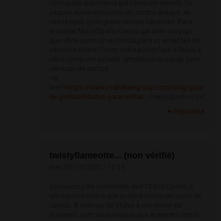
com ajuda que marca gol como um penalti. Os
saques aceleram como um contra-ataque. as
vezes mais giros gratis seriam vibrantes. Para
encurtar, MarjoSports Casino garante um jogo
que vibra como uma torcida para os amantes de
cassinos online! Como extra a interface e fluida e
vibra como um estadio. amplificando o jogo com
vibracao de campo.
<a
href=
https://www.redhilllawgroup.com/blog/guia-
de-probabilidades-para-brilhar...
marjosports</a>|
Répondre
twistyflameotte... (non vérifié)
mer, 01/10/2025 - 10:15
Sou louco pela velocidade de F12.Bet Casino, e
um cassino online que acelera como um carro de
corrida. A selecao de titulos e um motor de
prazeres. com caca-niqueis que aceleram como