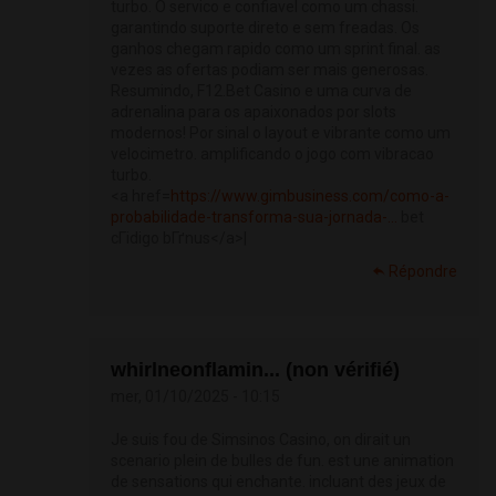
turbo. O servico e confiavel como um chassi.
garantindo suporte direto e sem freadas. Os
ganhos chegam rapido como um sprint final. as
vezes as ofertas podiam ser mais generosas.
Resumindo, F12.Bet Casino e uma curva de
adrenalina para os apaixonados por slots
modernos! Por sinal o layout e vibrante como um
velocimetro. amplificando o jogo com vibracao
turbo.
<a href=
https://www.gimbusiness.com/como-a-
probabilidade-transforma-sua-jornada-...
bet
cГіdigo bГґnus</a>|
Répondre
whirlneonflamin... (non vérifié)
mer, 01/10/2025 - 10:15
Je suis fou de Simsinos Casino, on dirait un
scenario plein de bulles de fun. est une animation
de sensations qui enchante. incluant des jeux de