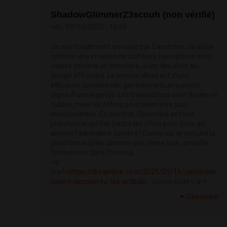
ShadowGlimmerZ3scouh (non vérifié)
ven, 03/10/2025 - 10:05
Je suis totalement envoute par Casombie, ca pulse
comme une invasion de zombies. Les options sont
vastes comme un cimetiere, avec des slots au
design effrayant. Le service client est d’une
efficacite surnaturelle, garantissant un support
digne d’une legende. Les transactions sont fluides et
fiables, mais les offres pourraient etre plus
ensorcelantes. En somme, Casombie est une
plateforme qui fait battre les c?urs pour ceux qui
aiment l’adrenaline sombre ! Cerise sur le cercueil la
plateforme brille comme une pleine lune, amplifie
l’immersion dans l’horreur.
<a
href=
https://dreamlive.co.in/2025/09/16/casombie-
casino-decouvrez-les-probabi...
bonus code</a>|
Répondre