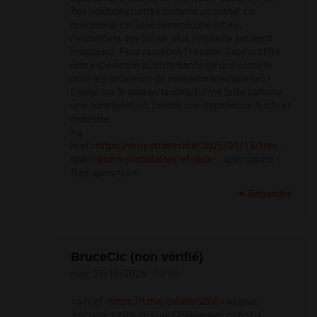
des solutions nettes comme un cristal. Le
processus est lisse comme une orbite,
neanmoins des bonus plus petillants seraient
magiques. Pour resumer, Freespin Casino offre
une experience aussi brillante qu’une comete
pour les amateurs de sensations eclatantes !
Cerise sur le gateau la plateforme brille comme
une constellation, facilite une experience fluide et
radieuse.
<a
href=
https://omy.omism.life/2025/09/13/free-
spin-casino-probabilites-et-jeux-...
spin casino
free spins</a>|
Répondre
BruceCic (non vérifié)
mer, 01/10/2025 - 17:59
<a href=
https://t.me/couriers365>
яндекс
доставка курьер</a> Сравнение работы