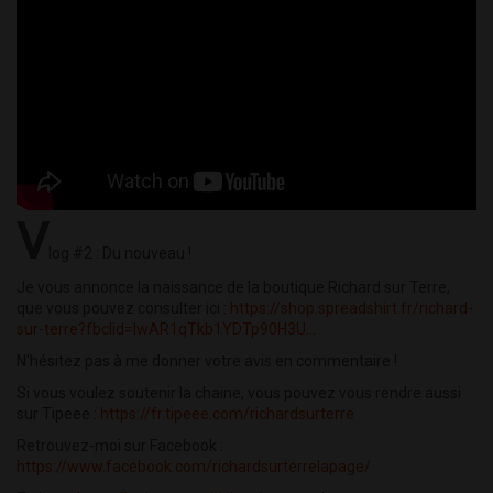
V
log #2 : Du nouveau !
Je vous annonce la naissance de la boutique Richard sur Terre,
que vous pouvez consulter ici :
https://shop.spreadshirt.fr/richard-
sur-terre?fbclid=IwAR1qTkb1YDTp90H3U...
N'hésitez pas à me donner votre avis en commentaire !
Si vous voulez soutenir la chaine, vous pouvez vous rendre aussi
sur Tipeee :
https://fr.tipeee.com/richardsurterre
Retrouvez-moi sur Facebook :
https://www.facebook.com/richardsurterrelapage/