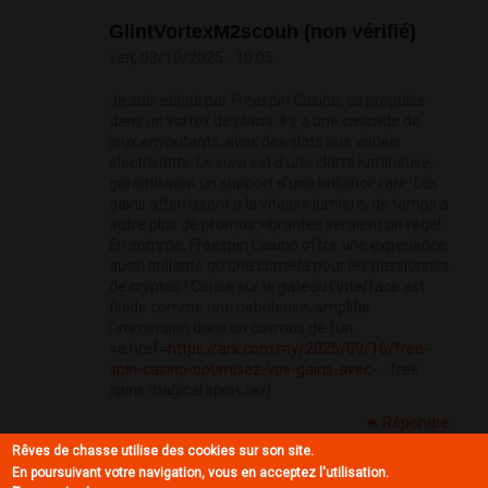
GlintVortexM2scouh (non vérifié)
ven, 03/10/2025 - 10:05
Je suis ebloui par Freespin Casino, ca propulse
dans un vortex de plaisir. Il y a une cascade de
jeux envoutants, avec des slots aux visuels
electrisants. Le suivi est d’une clarte lumineuse,
garantissant un support d’une brillance rare. Les
gains atterrissent a la vitesse lumiere, de temps a
autre plus de promos vibrantes seraient un regal.
En somme, Freespin Casino offre une experience
aussi brillante qu’une comete pour les passionnes
de cryptos ! Cerise sur le gateau l’interface est
fluide comme une nebuleuse, amplifie
l’immersion dans un cosmos de fun.
<a href=
https://ark.com.my/2025/09/16/free-
spin-casino-optimisez-vos-gains-avec-...
free
spins magical spin</a>|
Répondre
Rêves de chasse utilise des cookies sur son site.
En poursuivant votre navigation, vous en acceptez l'utilisation.