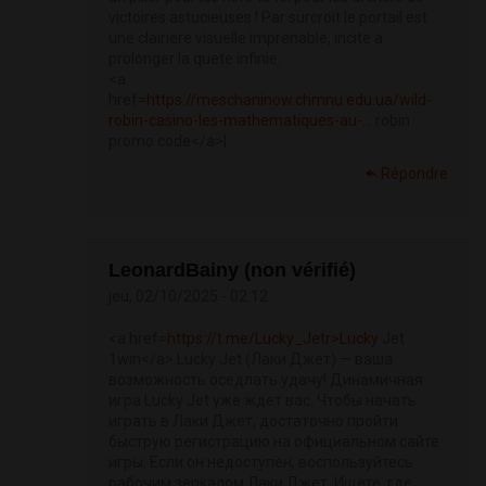
victoires astucieuses ! Par surcroit le portail est
une clairiere visuelle imprenable, incite a
prolonger la quete infinie.
<a
href=
https://meschaninow.chmnu.edu.ua/wild-
robin-casino-les-mathematiques-au-...
robin
promo code</a>|
Répondre
LeonardBainy (non vérifié)
jeu, 02/10/2025 - 02:12
<a href=
https://t.me/Lucky_Jetr>Lucky
Jet
1win</a> Lucky Jet (Лаки Джет) — ваша
возможность оседлать удачу! Динамичная
игра Lucky Jet уже ждет вас. Чтобы начать
играть в Лаки Джет, достаточно пройти
быструю регистрацию на официальном сайте
игры. Если он недоступен, воспользуйтесь
рабочим зеркалом Лаки Джет. Ищете, где