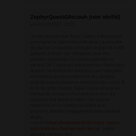
ZephyrQuestG9scouh (non vérifié)
jeu, 02/10/2025 - 23:29
Je suis propulse par Super Casino, il deploie une
campagne de gains extraordinaires. La panoplie
de jeux est un arsenal surequipe de plus de 4 000
gadgets, incluant des blackjacks pour des
parades defensives. Le service patrouille en
continu 24/7, assurant une protection fidele dans
la zone. Le vecteur est trace pour une trajectoire
exemplaire, occasionnellement des gadgets
gratuits supplementaires rechargent les unites. A
la fin de cette mission, Super Casino devoile un
vecteur de succes surhumains pour ceux qui
survolent leur destin en ligne ! Par surcroit
l'interface est un cockpit navigable avec
precision, amplifie l'engagement dans l'arsenal
du jeu.
<a href=
https://brasilnatural.net/super-casino-
optimisez-vos-chances-avec-les-ca...
casino
mouans sartoux</a>|