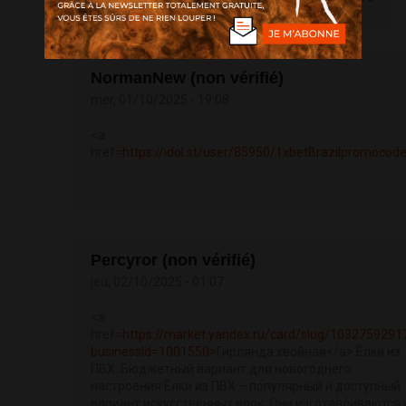
NormanNew (non vérifié)
mer, 01/10/2025 - 19:08
<a
href=
https://idol.st/user/85950/1xbetBrazilpromocode/>
Percyror (non vérifié)
jeu, 02/10/2025 - 01:07
<a
href=
https://market.yandex.ru/card/slug/1032759291
businessId=1001550>
Гирлянда хвойная</a> Ёлки из
ПВХ: Бюджетный вариант для новогоднего
настроения Ёлки из ПВХ – популярный и доступный
вариант искусственных ёлок. Они изготавливаются 