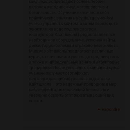
кайт школах преподают основы теории,
включая аэродинамику, метеорологию и
безопасность. Обучение включает в себя
практические занятия на суше, где ученики
учатся управлять кайтом, а затем переходят к
занятиям на воде под присмотром
инструктора. Кайт школа предоставляет все
необходимое оборудование, включая кайты,
доски, гидрокостюмы и страховочные жилеты.
Многие кайт школы предлагают различные
курсы, от начального уровня до продвинутого,
а также индивидуальные занятия и групповые
тренировки. После успешного окончания курса
ученики получают сертификат,
подтверждающий их уровень подготовки.
Кайт школа – это надежный проводник в мир
кайтсерфинга, позволяющий безопасно и
уверенно освоить этот захватывающий вид
спорта.
Répondre