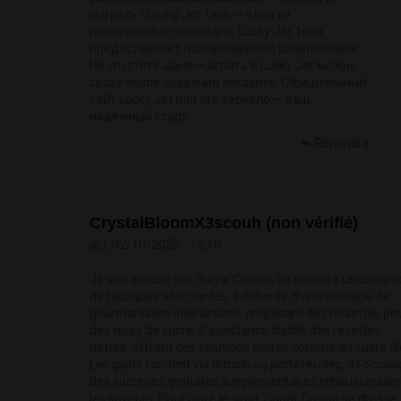
сыграть? Lucky Jet 1win — одна из
проверенных площадок. Lucky Jet 1вин
предоставляет полную версию развлечения.
Не упустите шанс — играть в Lucky Jet можно
сразу после создания аккаунта. Официальный
сайт Lucky Jet или его зеркало — ваш
надежный старт!
Répondre
CrystalBloomX3scouh (non vérifié)
jeu, 02/10/2025 - 12:18
Je suis enrobe par Sugar Casino, on savoure un compto
de tactiques allechantes. Il deborde d'une cascade de
gourmandises interactives, proposant des roulettes po
des tours de sucre. L'assistance distille des recettes
nettes, offrant des solutions claires comme du sucre fil
Les gains fondent via Bitcoin ou portefeuilles, a l'occas
des sucreries gratuites supplementaires rehausseraien
les saveurs. Pour clore le sirop, Sugar Casino se dresse