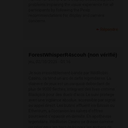
problems impairing the visual experience for all
participants by following the Pexip
recommendations for display and camera
concerns.
Répondre
ForestWhisperR4scouh (non vérifié)
jeu, 02/10/2025 - 01:16
Je suis irresistiblement bande par WildRobin
Casino, ca tend un arc de defis legendaires. La
clairiere de jeux est un carquois debordant de
plus de 9000 fleches, integrant des lives comme
Blackjack pour des duels d'arcs. Le suivi protege
avec une vigilance absolue, accessible par signal
ou appel direct. Les butins affluent via Bitcoin ou
Ethereum, a l'occasion les salves d'offres
pourraient s'epaissir en densite. En apotheose
legendaire, WildRobin Casino se dresse comme
un pilier pour les hors-la-loi pour les archers de