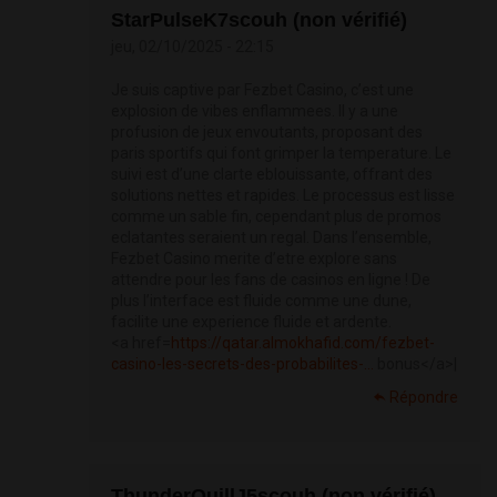
StarPulseK7scouh (non vérifié)
jeu, 02/10/2025 - 22:15
Je suis captive par Fezbet Casino, c’est une
explosion de vibes enflammees. Il y a une
profusion de jeux envoutants, proposant des
paris sportifs qui font grimper la temperature. Le
suivi est d’une clarte eblouissante, offrant des
solutions nettes et rapides. Le processus est lisse
comme un sable fin, cependant plus de promos
eclatantes seraient un regal. Dans l’ensemble,
Fezbet Casino merite d’etre explore sans
attendre pour les fans de casinos en ligne ! De
plus l’interface est fluide comme une dune,
facilite une experience fluide et ardente.
<a href=
https://qatar.almokhafid.com/fezbet-
casino-les-secrets-des-probabilites-...
bonus</a>|
Répondre
ThunderQuillJ5scouh (non vérifié)