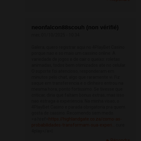
neonfalcon88scouh (non vérifié)
mer, 01/10/2025 - 10:34
Galera, quero registrar aqui no 4PlayBet Casino
porque nao e so mais um cassino online. A
variedade de jogos e de cair o queixo: roletas
animadas, todos bem otimizados ate no celular.
O suporte foi atencioso, responderam em
minutos pelo chat, algo que raramente vi. Fiz
saque em transferencia e o dinheiro entrou na
mesma hora, ponto fortissimo. Se tivesse que
criticar, diria que faltam bonus extras, mas isso
nao estraga a experiencia. Na minha visao, o
4PlayBet Casino e parada obrigatoria pra quem
gosta de cassino. Recomendo sem medo.
<a href=
https://highlandgate.co.za/como-as-
probabilidades-transformam-sua-experi...
cure
4play</a>|
Répondre