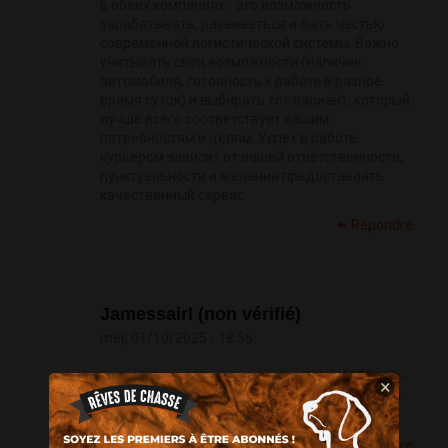
в обеих компаниях - это возможность
зарабатывать, развиваться и быть частью
современной логистической системы. Важно
учитывать свои возможности (наличие
автомобиля, готовность к работе в разное
время суток) и выбирать тот вариант, который
лучше всего соответствует вашим
потребностям и целям. Успех в работе
курьером зависит от вашей ответственности,
пунктуальности и желания предоставлять
качественный сервис.
Répondre
Jamessairl (non vérifié)
mer, 01/10/2025 - 18:56
<a href=
https://lawrussia.ru/analitika/6220-kak-
×
vybrat-dopolnitelnoe-obrazovanie...
сайт школы
английского языка</a>
Répondre