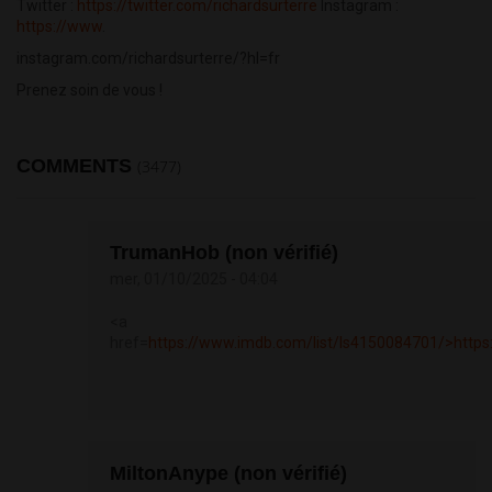
Twitter :
https://twitter.com/richardsurterre
Instagram :
https://www
.
instagram.com/richardsurterre/?hl=fr
Prenez soin de vous !
COMMENTS
(3477)
TrumanHob (non vérifié)
mer, 01/10/2025 - 04:04
<a
href=
https://www.imdb.com/list/ls4150084701/>https:
MiltonAnype (non vérifié)