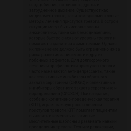
сердцебиение, потливость, дрожь и
затрудненное дыхание. Существуют как
медикаментозные, так и немедикаментозные
методы лечения приступов тревоги. В острой
ситуации могут быть использованы
анксиолитики, такие как бензодиазепины,
которые быстро снижают уровень тревоги и
помогают справиться с симптомами. Однако
их применение должно быть ограничено из-за
риска развития зависимости и других
побочных эффектов. Для долгосрочного
лечения и профилактики приступов тревоги
часто назначаются антидепрессанты, такие
как селективные ингибиторы обратного
захвата серотонина (СИОЗС) и селективные
ингибиторы обратного захвата серотонина и
норадреналина (СИОЗСН). Психотерапия,
особенно когнитивно-поведенческая терапия
(КПТ), играет важную роль в лечении
приступов тревоги. КПТ помогает пациентам
выявлять и изменять негативные
мыслительные шаблоны и развивать навыки
преодоления тревоги. Техники релаксации,