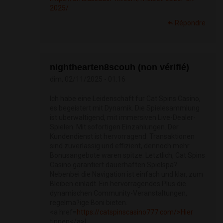
2025/
Répondre
nighthearten8scouh (non vérifié)
dim, 02/11/2025 - 01:16
Ich habe eine Leidenschaft fur Cat Spins Casino,
es begeistert mit Dynamik. Die Spielesammlung
ist uberwaltigend, mit immersiven Live-Dealer-
Spielen. Mit sofortigen Einzahlungen. Der
Kundendienst ist hervorragend. Transaktionen
sind zuverlassig und effizient, dennoch mehr
Bonusangebote waren spitze. Letztlich, Cat Spins
Casino garantiert dauerhaften Spielspa?.
Nebenbei die Navigation ist einfach und klar, zum
Bleiben einladt. Ein hervorragendes Plus die
dynamischen Community-Veranstaltungen,
regelma?ige Boni bieten.
<a href=
https://catspinscasino777.com/>Hier
tippen</a>|