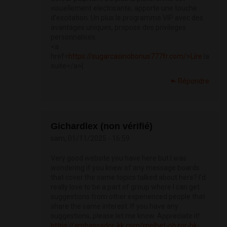
visuellement electrisante, apporte une touche
d’excitation. Un plus le programme VIP avec des
avantages uniques, propose des privileges
personnalises.
<a
href=
https://sugarcasinobonus777fr.com/>Lire
la
suite</a>|
Répondre
Gichardlex (non vérifié)
sam, 01/11/2025 - 16:59
Very good website you have here but I was
wondering if you knew of any message boards
that cover the same topics talked about here? I'd
really love to be a part of group where I can get
suggestions from other experienced people that
share the same interest. If you have any
suggestions, please let me know. Appreciate it!
https://ambassador-kk.com/melbet-obzor-bk-