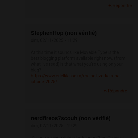
Répondre
StephenHop (non vérifié)
dim, 02/11/2025 - 11:29
At this time it sounds like Movable Type is the
best blogging platform available right now. (from
what I've read) Is that what you're using on your
blog?
https://www.edelklasse.ro/melbet-zerkalo-na-
iphone-2025/
Répondre
nerdfireos7scouh (non vérifié)
dim, 02/11/2025 - 19:29
J’ai une passion debordante pour Cheri Casino, il