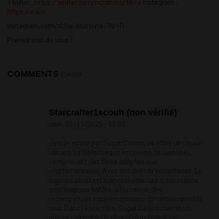
Twitter :
https://twitter.com/richardsurterre
Instagram :
https://www
.
instagram.com/richardsurterre/?hl=fr
Prenez soin de vous !
COMMENTS
(3490)
Starcrafter1scouh (non vérifié)
sam, 01/11/2025 - 12:00
Je suis epate par Sugar Casino, ca offre un plaisir
vibrant. La bibliotheque est pleine de surprises,
comprenant des titres adaptes aux
cryptomonnaies. Avec des depots instantanes. Le
support client est irreprochable. Les transactions
sont toujours fiables, a l’occasion des
recompenses supplementaires dynamiseraient le
tout. Dans l’ensemble, Sugar Casino merite un
detour palpitant. De plus la plateforme est