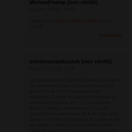
MichaelFeamp (non vérifié)
mar, 04/11/2025 - 23:44
нажмите [url=
https://kra43cc.cc]https
kra43
cc[/url]
Répondre
irondreamas8scouh (non vérifié)
mer, 05/11/2025 - 21:49
Je suis fascine par Viggoslots Casino, on ressent
une ambiance festive. Le choix est aussi large
qu’un festival, offrant des sessions live
palpitantes. Il donne un avantage immediat. Le
service est disponible 24/7. Les retraits sont
fluides et rapides, rarement des offres plus
importantes seraient super. Au final, Viggoslots
Casino est un lieu de fun absolu. A signaler le site
est rapide et immersif, facilite une immersion
totale. Un point fort les transactions crypto ultra-