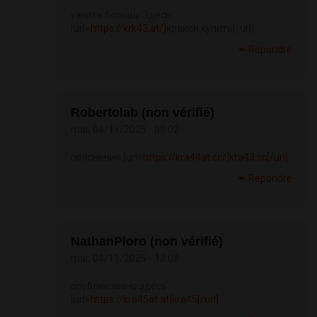
узнать больше Здесь
[url=
https://krk43.at/]
кракен купить[/url]
Répondre
Robertolab (non vérifié)
mar, 04/11/2025 - 09:02
пояснения [url=
https://kra44at.cc/]kra43.cc[/url]
Répondre
NathanPloro (non vérifié)
mar, 04/11/2025 - 13:08
опубликовано здесь
[url=
https://kra45at.at]kra45[/url]