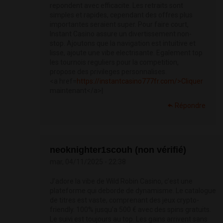
repondent avec efficacite. Les retraits sont
simples et rapides, cependant des offres plus
importantes seraient super. Pour faire court,
Instant Casino assure un divertissement non-
stop. Ajoutons que la navigation est intuitive et
lisse, ajoute une vibe electrisante. Egalement top
les tournois reguliers pour la competition,
propose des privileges personnalises.
<a href=
https://instantcasino777fr.com/>Cliquer
maintenant</a>|
Répondre
neoknighter1scouh (non vérifié)
mar, 04/11/2025 - 22:38
J’adore la vibe de Wild Robin Casino, c’est une
plateforme qui deborde de dynamisme. Le catalogue
de titres est vaste, comprenant des jeux crypto-
friendly. 100% jusqu’a 500 € avec des spins gratuits.
Le suivi est toujours au top. Les gains arrivent sans