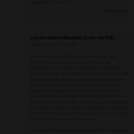
aujourdвЂ™hui</a>|
Répondre
cybercodeon9scouh (non vérifié)
dim, 02/11/2025 - 05:00
J’adore la vibe de Ruby Slots Casino, c’est une
plateforme qui deborde de dynamisme. La
bibliotheque est pleine de surprises, incluant des
options de paris sportifs dynamiques. Il booste votre
aventure des le depart. Le service d’assistance est
au point. Les retraits sont lisses comme jamais,
cependant quelques free spins en plus seraient
bienvenus. Pour conclure, Ruby Slots Casino offre
une aventure memorable. Ajoutons que la navigation
est simple et intuitive, incite a rester plus longtemps.
Un point fort les options de paris sportifs diversifiees,
offre des recompenses continues.
<a
href=
https://rubyslotscasinobonusfr.com/>Rejoindre