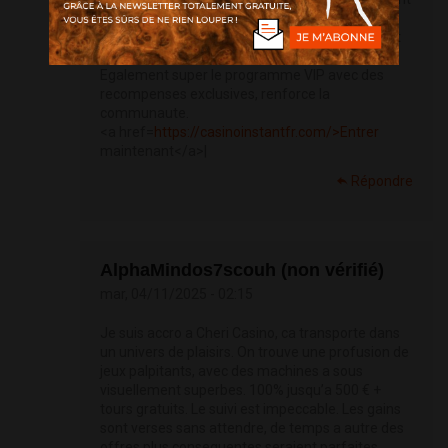
cool. Pour conclure, Instant Casino offre une
aventure inoubliable. En plus le site est rapide et
engageant, facilite une experience immersive.
Egalement super le programme VIP avec des
recompenses exclusives, renforce la
communaute.
<a href=
https://casinoinstantfr.com/>Entrer
maintenant</a>|
Répondre
AlphaMindos7scouh (non vérifié)
mar, 04/11/2025 - 02:15
Je suis accro a Cheri Casino, ca transporte dans
un univers de plaisirs. On trouve une profusion de
jeux palpitants, avec des machines a sous
visuellement superbes. 100% jusqu’a 500 € +
tours gratuits. Le suivi est impeccable. Les gains
sont verses sans attendre, de temps a autre des
offres plus consequentes seraient parfaites.