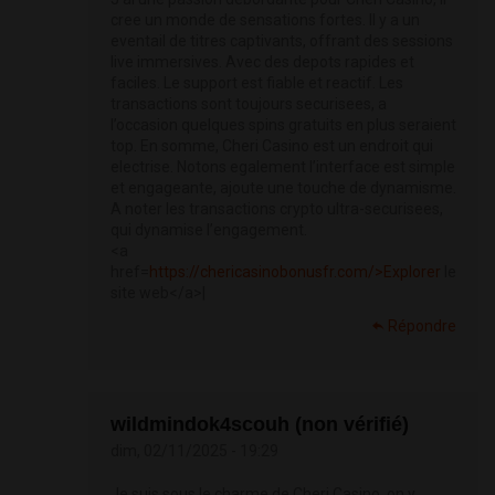
cree un monde de sensations fortes. Il y a un
eventail de titres captivants, offrant des sessions
live immersives. Avec des depots rapides et
faciles. Le support est fiable et reactif. Les
transactions sont toujours securisees, a
l’occasion quelques spins gratuits en plus seraient
top. En somme, Cheri Casino est un endroit qui
electrise. Notons egalement l’interface est simple
et engageante, ajoute une touche de dynamisme.
A noter les transactions crypto ultra-securisees,
qui dynamise l’engagement.
<a
href=
https://chericasinobonusfr.com/>Explorer
le
site web</a>|
Répondre
wildmindok4scouh (non vérifié)
dim, 02/11/2025 - 19:29
Je suis sous le charme de Cheri Casino, on y