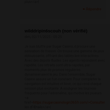
plus</a>|
Répondre
wilddripin6scouh (non vérifié)
dim, 02/11/2025 - 05:25
Je suis bluffe par Sugar Casino, il procure une
sensation de frisson. On trouve une gamme de jeux
eblouissante, offrant des tables live interactives.
Avec des depots fluides. Les agents repondent avec
rapidite. Les retraits sont ultra-rapides, par
moments plus de promos regulieres
dynamiseraient le jeu. Dans l’ensemble, Sugar
Casino assure un fun constant. Pour completer la
navigation est intuitive et lisse, ce qui rend chaque
session plus excitante. A souligner les tournois
frequents pour l’adrenaline, qui motive les joueurs.
<a
href=
https://sugarcasinologin365fr.com/>Consulter
les dГ©tails</a>|