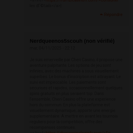
<a href=
https://frumzicasinofr.com/>Consulter
les dГ©tails</a>|
Répondre
Nerdqueenos5scouh (non vérifié)
mar, 04/11/2025 - 22:12
Je suis emerveille par Cheri Casino, il propose une
aventure palpitante. Les options de jeu sont
infinies, avec des machines a sous visuellement
superbes. Le bonus d’inscription est attrayant. Le
suivi est impeccable. Les paiements sont
securises et rapides, occasionnellement quelques
spins gratuits en plus seraient top. Dans
l’ensemble, Cheri Casino offre une experience
hors du commun. En plus la plateforme est
visuellement dynamique, apporte une energie
supplementaire. A mettre en avant les tournois
reguliers pour la competition, offre des
recompenses continues.