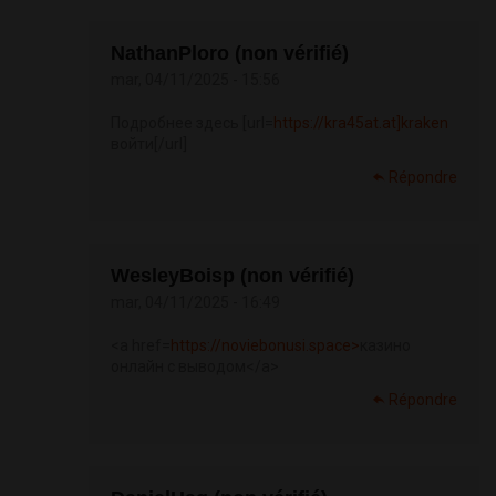
NathanPloro (non vérifié)
mar, 04/11/2025 - 15:56
Подробнее здесь [url=
https://kra45at.at]kraken
войти[/url]
Répondre
WesleyBoisp (non vérifié)
mar, 04/11/2025 - 16:49
<a href=
https://noviebonusi.space>
казино
онлайн с выводом</a>
Répondre