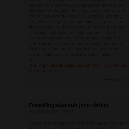
experience immersive. Le catalogue est un tresor de
divertissements, incluant des options de paris sportifs
dynamiques. Il rend le debut de l’aventure palpitant.
Disponible 24/7 pour toute question. Les retraits sont
fluides et rapides, de temps a autre des bonus varies
rendraient le tout plus fun. Globalement, Instant
Casino est un must pour les passionnes. A signaler
l’interface est lisse et agreable, apporte une touche
d’excitation. Egalement genial les transactions en
crypto fiables, assure des transactions fluides.
<a
href=
https://instantcasinobonusfr.com/>Commencer
maintenant</a>|
Répondre
FrostWingin2scouh (non vérifié)
mar, 04/11/2025 - 01:57
J’adore le dynamisme de Wild Robin Casino, c’est une 
energie. Il y a une abondance de jeux excitants, incluant