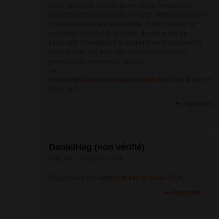
delai, toutefois plus de promotions frequentes
boosteraient l’experience. En bref, Wild Robin Casino
offre une aventure inoubliable. A mentionner la
navigation est fluide et facile, donne envie de
prolonger l’aventure. Particulierement attrayant le
programme VIP avec des privileges speciaux,
garantit des paiements rapides.
<a
href=
https://wildrobincasinologinfr.com/>D
Г©couvrir
plus</a>|
Répondre
DanielHag (non vérifié)
mar, 04/11/2025 - 23:06
Подробнее [url=
https://krk43.at/]kra43[/url]
Répondre