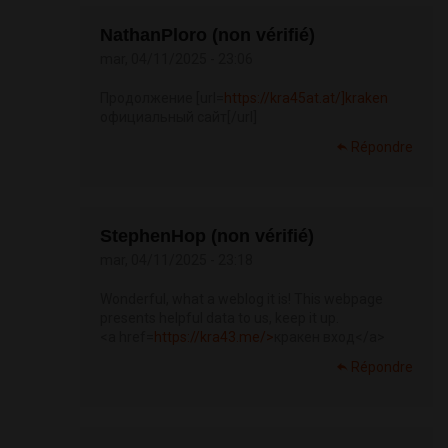
NathanPloro (non vérifié)
mar, 04/11/2025 - 23:06
Продолжение [url=
https://kra45at.at/]kraken
официальный сайт[/url]
Répondre
StephenHop (non vérifié)
mar, 04/11/2025 - 23:18
Wonderful, what a weblog it is! This webpage
presents helpful data to us, keep it up.
<a href=
https://kra43.me/>
кракен вход</a>
Répondre