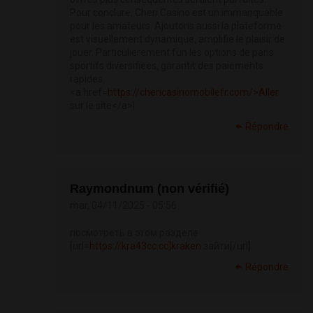
Pour conclure, Cheri Casino est un immanquable
pour les amateurs. Ajoutons aussi la plateforme
est visuellement dynamique, amplifie le plaisir de
jouer. Particulierement fun les options de paris
sportifs diversifiees, garantit des paiements
rapides.
<a href=
https://chericasinomobilefr.com/>Aller
sur le site</a>|
Répondre
Raymondnum (non vérifié)
mar, 04/11/2025 - 05:56
посмотреть в этом разделе
[url=
https://kra43cc.cc]kraken
зайти[/url]
Répondre