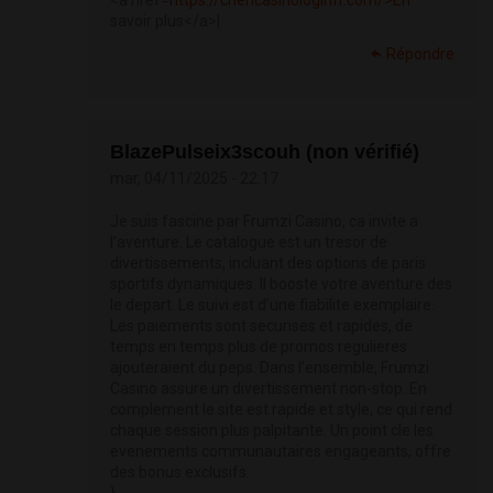
<a href=
https://chericasinologinfr.com/>En
savoir plus</a>|
Répondre
BlazePulseix3scouh (non vérifié)
mar, 04/11/2025 - 22:17
Je suis fascine par Frumzi Casino, ca invite a
l’aventure. Le catalogue est un tresor de
divertissements, incluant des options de paris
sportifs dynamiques. Il booste votre aventure des
le depart. Le suivi est d’une fiabilite exemplaire.
Les paiements sont securises et rapides, de
temps en temps plus de promos regulieres
ajouteraient du peps. Dans l’ensemble, Frumzi
Casino assure un divertissement non-stop. En
complement le site est rapide et style, ce qui rend
chaque session plus palpitante. Un point cle les
evenements communautaires engageants, offre
des bonus exclusifs.