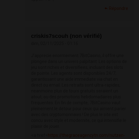
Répondre
criskis7scouh (non vérifié)
dim, 02/11/2025 - 01:16
J’apprecie enormement 7BitCasino, il offre une
plongee dans un univers palpitant. Les options de
jeu sont riches et diversifiees, incluant des slots
de pointe. Les agents sont disponibles 24/7,
garantissant une aide immediate via chat en
direct ou email. Les retraits sont ultra-rapides,
neanmoins plus de tours gratuits seraient un
atout, ou des promotions hebdomadaires plus
frequentes. En fin de compte, 7BitCasino vaut
pleinement le detour pour ceux qui aiment parier
avec des cryptomonnaies ! De plus le site est
concu avec style et modernite, ce qui intensifie le
plaisir de jouer.
<a href=
https://thegraceagencytn.com/nutzen-