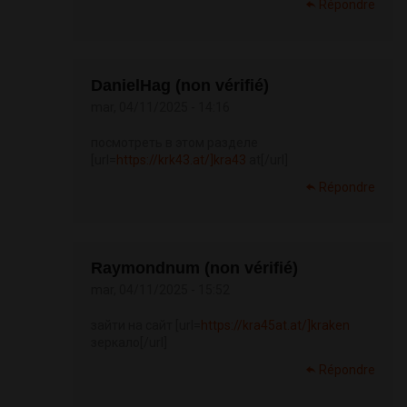
Répondre
DanielHag (non vérifié)
mar, 04/11/2025 - 14:16
посмотреть в этом разделе
[url=
https://krk43.at/]kra43
at[/url]
Répondre
Raymondnum (non vérifié)
mar, 04/11/2025 - 15:52
зайти на сайт [url=
https://kra45at.at/]kraken
зеркало[/url]
Répondre