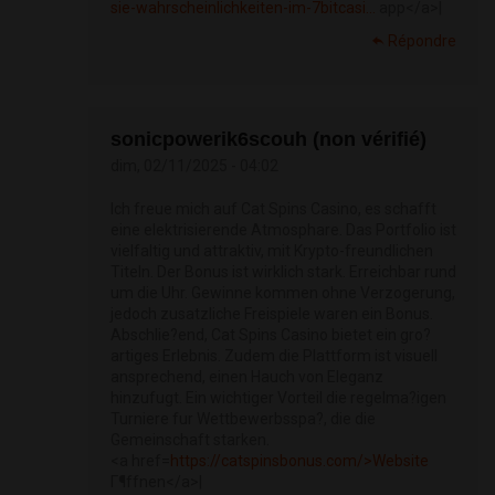
sie-wahrscheinlichkeiten-im-7bitcasi...
app</a>|
Répondre
sonicpowerik6scouh (non vérifié)
dim, 02/11/2025 - 04:02
Ich freue mich auf Cat Spins Casino, es schafft
eine elektrisierende Atmosphare. Das Portfolio ist
vielfaltig und attraktiv, mit Krypto-freundlichen
Titeln. Der Bonus ist wirklich stark. Erreichbar rund
um die Uhr. Gewinne kommen ohne Verzogerung,
jedoch zusatzliche Freispiele waren ein Bonus.
Abschlie?end, Cat Spins Casino bietet ein gro?
artiges Erlebnis. Zudem die Plattform ist visuell
ansprechend, einen Hauch von Eleganz
hinzufugt. Ein wichtiger Vorteil die regelma?igen
Turniere fur Wettbewerbsspa?, die die
Gemeinschaft starken.
<a href=
https://catspinsbonus.com/>Website
Г¶ffnen</a>|