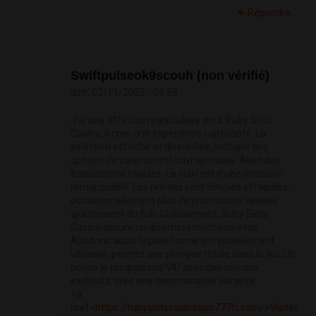
Répondre
Swiftpulseok9scouh (non vérifié)
dim, 02/11/2025 - 04:58
J’ai une affection particuliere pour Ruby Slots
Casino, il cree une experience captivante. La
selection est riche et diversifiee, incluant des
options de paris sportifs dynamiques. Avec des
transactions rapides. Le suivi est d’une precision
remarquable. Les retraits sont simples et rapides,
occasionnellement plus de promotions variees
ajouteraient du fun. Globalement, Ruby Slots
Casino assure un divertissement non-stop.
Ajoutons aussi la plateforme est visuellement
vibrante, permet une plongee totale dans le jeu. Un
bonus le programme VIP avec des niveaux
exclusifs, cree une communaute vibrante.
<a
href=
https://rubyslotscasinoapp777fr.com/>Visiter