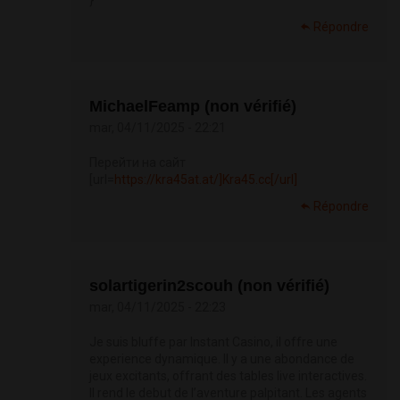
}
Répondre
MichaelFeamp (non vérifié)
mar, 04/11/2025 - 22:21
Перейти на сайт
[url=
https://kra45at.at/]Kra45.cc[/url]
Répondre
solartigerin2scouh (non vérifié)
mar, 04/11/2025 - 22:23
Je suis bluffe par Instant Casino, il offre une
experience dynamique. Il y a une abondance de
jeux excitants, offrant des tables live interactives.
Il rend le debut de l’aventure palpitant. Les agents