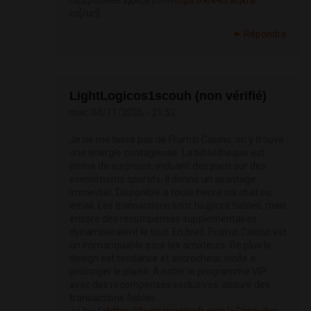
Подробнее здесь [url=
https://krk43.at]kra
cc[/url]
Répondre
LightLogicos1scouh (non vérifié)
mar, 04/11/2025 - 21:52
Je ne me lasse pas de Frumzi Casino, on y trouve
une energie contagieuse. La bibliotheque est
pleine de surprises, incluant des paris sur des
evenements sportifs. Il donne un avantage
immediat. Disponible a toute heure via chat ou
email. Les transactions sont toujours fiables, mais
encore des recompenses supplementaires
dynamiseraient le tout. En bref, Frumzi Casino est
un immanquable pour les amateurs. De plus le
design est tendance et accrocheur, incite a
prolonger le plaisir. A noter le programme VIP
avec des recompenses exclusives, assure des
transactions fiables.