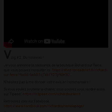
V
log #2 : Du nouveau !
Je vous annonce la naissance de la boutique Richard sur Terre,
que vous pouvez consulter ici :
https://shop.spreadshirt.fr/richard-
sur-terre?fbclid=IwAR1qTkb1YDTp90H3U...
N'hésitez pas à me donner votre avis en commentaire !
Si vous voulez soutenir la chaine, vous pouvez vous rendre aussi
sur Tipeee :
https://fr.tipeee.com/richardsurterre
Retrouvez-moi sur Facebook :
https://www.facebook.com/richardsurterrelapage/