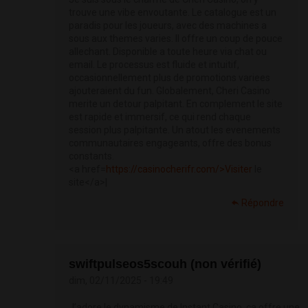
trouve une vibe envoutante. Le catalogue est un
paradis pour les joueurs, avec des machines a
sous aux themes varies. Il offre un coup de pouce
allechant. Disponible a toute heure via chat ou
email. Le processus est fluide et intuitif,
occasionnellement plus de promotions variees
ajouteraient du fun. Globalement, Cheri Casino
merite un detour palpitant. En complement le site
est rapide et immersif, ce qui rend chaque
session plus palpitante. Un atout les evenements
communautaires engageants, offre des bonus
constants.
<a href=
https://casinocherifr.com/>Visiter
le
site</a>|
Répondre
swiftpulseos5scouh (non vérifié)
dim, 02/11/2025 - 19:49
J’adore le dynamisme de Instant Casino, ca offre une