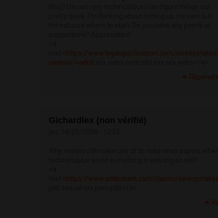
blog? I'm not very techincal but I can figure things out
pretty quick. I'm thinking about setting up my own but
I'm not sure where to start. Do you have any points or
suggestions? Appreciate it
<a
href=
https://www.legalsportsreport.com/sweepstakes
casinos/>adult
xxx video porn site xxx sex video</a>
Répondr
Gichardlex (non vérifié)
jeu, 14/05/2026 - 12:55
Why visitors still make use of to read news papers when 
technological world everything is existing on net?
<a
href=
https://www.oddsshark.com/casino/sweepstakes
pills sexual xxx porn pills</a>
R