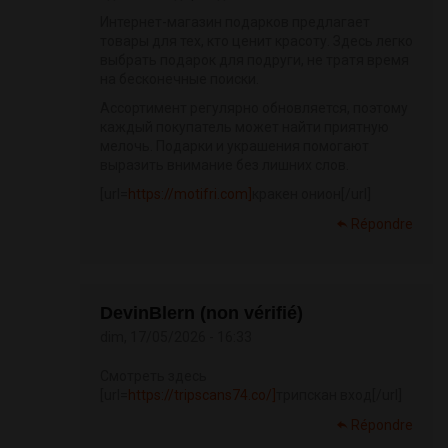
Интернет-магазин подарков предлагает
товары для тех, кто ценит красоту. Здесь легко
выбрать подарок для подруги, не тратя время
на бесконечные поиски.
Ассортимент регулярно обновляется, поэтому
каждый покупатель может найти приятную
мелочь. Подарки и украшения помогают
выразить внимание без лишних слов.
[url=
https://motifri.com]
кракен онион[/url]
Répondre
DevinBlern (non vérifié)
dim, 17/05/2026 - 16:33
Смотреть здесь
[url=
https://tripscans74.co/]
трипскан вход[/url]
Répondre