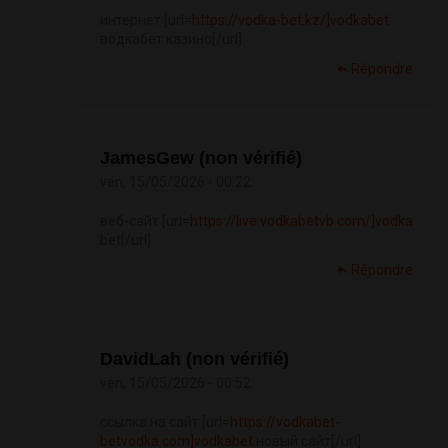
интернет [url=
https://vodka-bet.kz/]vodkabet
водкабет казино[/url]
Répondre
JamesGew (non vérifié)
ven, 15/05/2026 - 00:22
веб-сайт [url=
https://live.vodkabetvb.com/]vodka
bet[/url]
Répondre
DavidLah (non vérifié)
ven, 15/05/2026 - 00:52
ссылка на сайт [url=
https://vodkabet-
betvodka.com]vodkabet
новый сайт[/url]