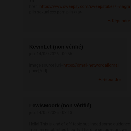
<a
href=
https://www.sweepsy.com/sweepstakes/>viagra
pills sexual xxx porn pills</a>
Répondre
KevinLet (non vérifié)
jeu, 14/05/2026 - 00:56
image source [url=
https://dmail-network.ai]dmail
price[/url]
Répondre
LewisMoork (non vérifié)
jeu, 14/05/2026 - 03:13
Hello! This is kind of off topic but I need some guidance
from an established blog. Is it hard to set up your own