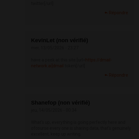
twitter[/url]
Répondre
KevinLet (non vérifié)
mer, 13/05/2026 - 23:27
have a peek at this site [url=
https://dmail-
network.ai]dmail
token[/url]
Répondre
Shanefop (non vérifié)
jeu, 14/05/2026 - 00:34
What's up, everything is going perfectly here and
ofcourse every one is sharing data, that's genuinely
excellent, keep up writing.