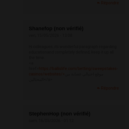
Répondre
Shanefop (non vérifié)
ven, 15/05/2026 - 13:08
Hi colleagues, its wonderful paragraph regarding
educationand completely defined, keep it up all
the time.
<a
href=
https://ballislife.com/betting/sweepstakes-
casinos/websites/>
موقع احتيالي عصابة من
المحتالين</a>
Répondre
StephenHop (non vérifié)
sam, 16/05/2026 - 01:12