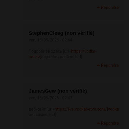
Répondre
StephenCleag (non vérifié)
ven, 15/05/2026 - 02:44
Подробнее здесь [url=
https://vodka-
bet.kz]
водкабет казино[/url]
Répondre
JamesGew (non vérifié)
ven, 15/05/2026 - 02:47
веб-сайт [url=
https://live.vodkabetvb.com/]vodka
bet casino[/url]
Répondre