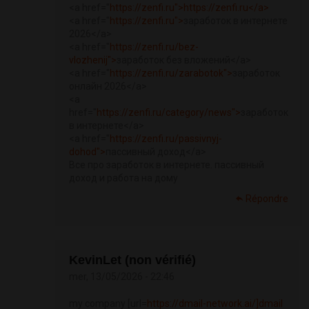
<a href="
https://zenfi.ru">https://zenfi.ru</a>
<a href="
https://zenfi.ru">
заработок в интернете
2026</a>
<a href="
https://zenfi.ru/bez-
vlozhenij">
заработок без вложений</a>
<a href="
https://zenfi.ru/zarabotok">
заработок
онлайн 2026</a>
<a
href="
https://zenfi.ru/category/news">
заработок
в интернете</a>
<a href="
https://zenfi.ru/passivnyj-
dohod">
пассивный доход</a>
Все про заработок в интернете. пассивный
доход и работа на дому
Répondre
KevinLet (non vérifié)
mer, 13/05/2026 - 22:46
my company [url=
https://dmail-network.ai/]dmail