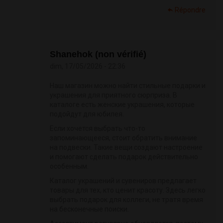
Répondre
Shanehok (non vérifié)
dim, 17/05/2026 - 22:36
Наш магазин можно найти стильные подарки и
украшения для приятного сюрприза. В
каталоге есть женские украшения, которые
подойдут для юбилея.
Если хочется выбрать что-то
запоминающееся, стоит обратить внимание
на подвески. Такие вещи создают настроение
и помогают сделать подарок действительно
особенным.
Каталог украшений и сувениров предлагает
товары для тех, кто ценит красоту. Здесь легко
выбрать подарок для коллеги, не тратя время
на бесконечные поиски.