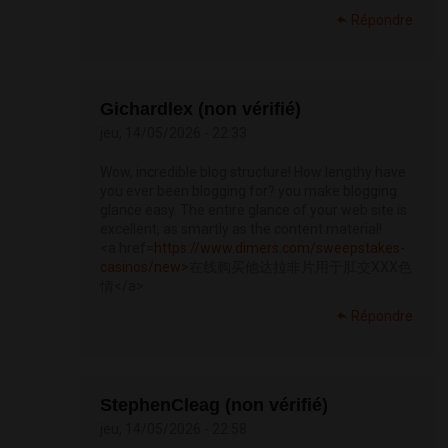
Répondre
Gichardlex (non vérifié)
jeu, 14/05/2026 - 22:33
Wow, incredible blog structure! How lengthy have
you ever been blogging for? you make blogging
glance easy. The entire glance of your web site is
excellent, as smartly as the content material!
<a href=
https://www.dimers.com/sweepstakes-
casinos/new>
在线购买他达拉非片用于肛交XXX色
情</a>
Répondre
StephenCleag (non vérifié)
jeu, 14/05/2026 - 22:58