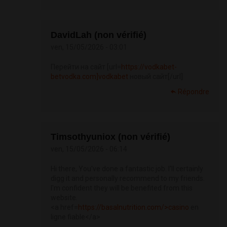
DavidLah (non vérifié)
ven, 15/05/2026 - 03:01
Перейти на сайт [url=
https://vodkabet-
betvodka.com]vodkabet
новый сайт[/url]
Répondre
Timsothyuniox (non vérifié)
ven, 15/05/2026 - 06:14
Hi there, You've done a fantastic job. I'll certainly
digg it and personally recommend to my friends.
I'm confident they will be benefited from this
website.
<a href=
https://basalnutrition.com/>casino
en
ligne fiable</a>