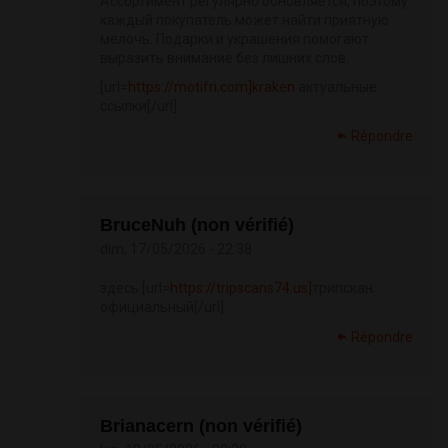
Ассортимент регулярно обновляется, поэтому
каждый покупатель может найти приятную
мелочь. Подарки и украшения помогают
выразить внимание без лишних слов.
[url=
https://motifri.com]kraken
актуальные
ссылки[/url]
Répondre
BruceNuh (non vérifié)
dim, 17/05/2026 - 22:38
здесь [url=
https://tripscans74.us]
трипскан
официальный[/url]
Répondre
Brianacern (non vérifié)