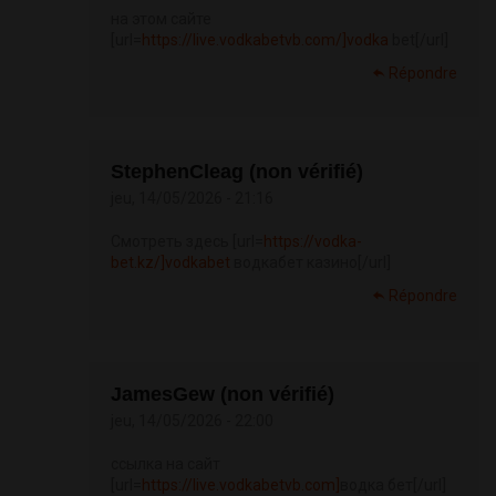
на этом сайте
[url=
https://live.vodkabetvb.com/]vodka
bet[/url]
Répondre
StephenCleag (non vérifié)
jeu, 14/05/2026 - 21:16
Смотреть здесь [url=
https://vodka-
bet.kz/]vodkabet
водкабет казино[/url]
Répondre
JamesGew (non vérifié)
jeu, 14/05/2026 - 22:00
ссылка на сайт
[url=
https://live.vodkabetvb.com]
водка бет[/url]