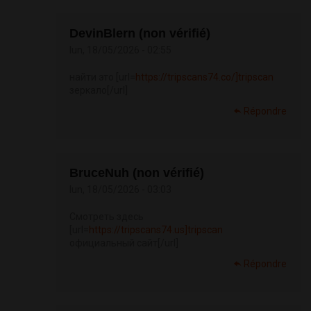
DevinBlern (non vérifié)
lun, 18/05/2026 - 02:55
найти это [url=
https://tripscans74.co/]tripscan
зеркало[/url]
Répondre
BruceNuh (non vérifié)
lun, 18/05/2026 - 03:03
Смотреть здесь
[url=
https://tripscans74.us]tripscan
официальный сайт[/url]
Répondre