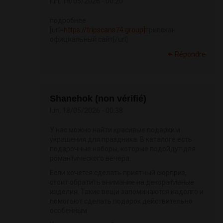
lun, 18/05/2026 - 00:20
подробнее
[url=
https://tripscans74.group]
трипскан
официальный сайт[/url]
Répondre
Shanehok (non vérifié)
lun, 18/05/2026 - 00:38
У нас можно найти красивые подарки и
украшения для праздника. В каталоге есть
подарочные наборы, которые подойдут для
романтического вечера.
Если хочется сделать приятный сюрприз,
стоит обратить внимание на декоративные
изделия. Такие вещи запоминаются надолго и
помогают сделать подарок действительно
особенным.