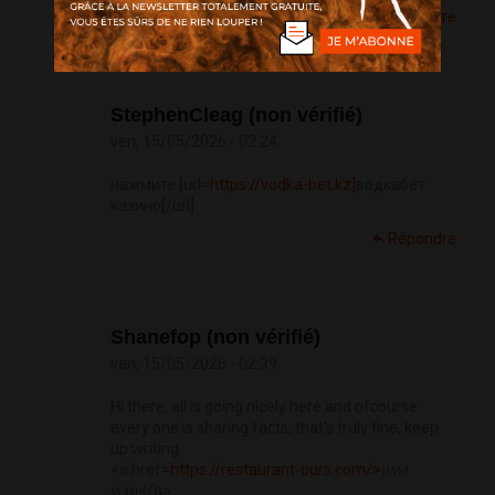
Répondre
StephenCleag (non vérifié)
ven, 15/05/2026 - 02:24
нажмите [url=
https://vodka-bet.kz]
водкабет
казино[/url]
Répondre
Shanefop (non vérifié)
ven, 15/05/2026 - 02:39
Hi there, all is going nicely here and ofcourse
every one is sharing facts, that's truly fine, keep
up writing.
<a href=
https://restaurant-ours.com/>
แทง
หวย</a>