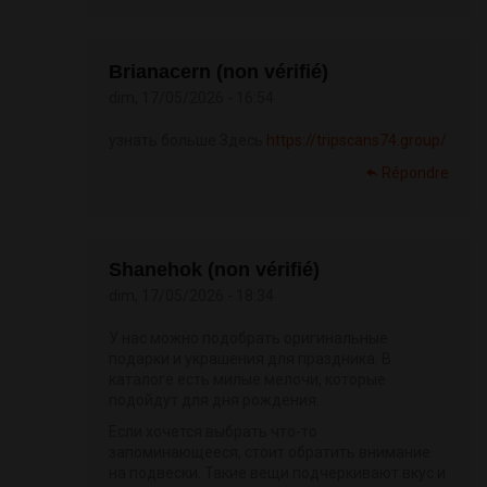
Brianacern (non vérifié)
dim, 17/05/2026 - 16:54
узнать больше Здесь
https://tripscans74.group/
Répondre
Shanehok (non vérifié)
dim, 17/05/2026 - 18:34
У нас можно подобрать оригинальные
подарки и украшения для праздника. В
каталоге есть милые мелочи, которые
подойдут для дня рождения.
Если хочется выбрать что-то
запоминающееся, стоит обратить внимание
на подвески. Такие вещи подчеркивают вкус и