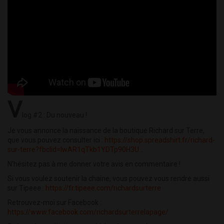
V
log #2 : Du nouveau !
Je vous annonce la naissance de la boutique Richard sur Terre,
que vous pouvez consulter ici :
https://shop.spreadshirt.fr/richard-
sur-terre?fbclid=IwAR1qTkb1YDTp90H3U...
N'hésitez pas à me donner votre avis en commentaire !
Si vous voulez soutenir la chaine, vous pouvez vous rendre aussi
sur Tipeee :
https://fr.tipeee.com/richardsurterre
Retrouvez-moi sur Facebook :
https://www.facebook.com/richardsurterrelapage/