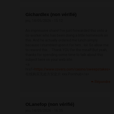
Gichardlex (non vérifié)
jeu, 14/05/2026 - 15:12
An impressive share! I've just forwarded this onto a
co-worker who has been doing a little homework on
this. And he actually ordered me lunch simply
because I stumbled upon it for him... lol. So allow me
to reword this.... Thank YOU for the meal!! But yeah,
thanks for spending some time to talk about this
subject here on your web site.
<a
href=
https://www.covers.com/casino/sweepstakes>
在线购买无处方安定片 xxx Pornhub</a>
Répondre
OLanefop (non vérifié)
jeu, 14/05/2026 - 16:35