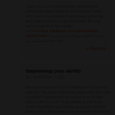
Thank you, I have recently been searching for
information approximately this topic for a while
and yours is the greatest I have found out so far.
But, what concerning the bottom line? Are you
sure in regards to the supply?
<a href=
https://deadspin.com/sweepstakes-
casinos/new/>
شراء تادالافيل عبر الإنترنت لممارسة
الجنس الشرجي xxx</a>
Répondre
StephenHop (non vérifié)
jeu, 14/05/2026 - 17:30
Please let me know if you're looking for a writer for
your site. You have some really great posts and I feel
I would be a good asset. If you ever want to take
some of the load off, I'd absolutely love to write
some material for your blog in exchange for a link
back to mine. Please blast me an email if interested.