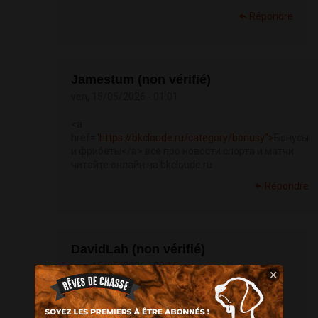
Répondre
Jamestum (non vérifié)
ven, 15/05/2026 - 01:01
<a
href="
https://bkcloude.ru/category/bonusy">
Бонусы
и фрибеты</a> все про новости спорта и матчи
читайте онлайн на bkcloude.ru
Répondre
DavidLah (non vérifié)
ven, 15/05/2026 - 02:16
×
найти это [url=
https://vodkabet-
betvodka.com]
водка бет[/url]