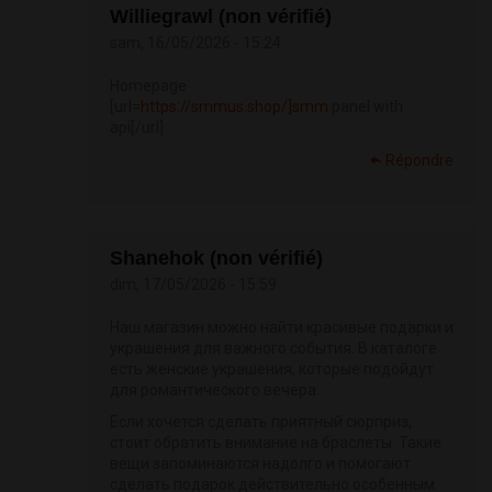
Williegrawl (non vérifié)
sam, 16/05/2026 - 15:24
Homepage
[url=
https://smmus.shop/]smm
panel with
api[/url]
Répondre
Shanehok (non vérifié)
dim, 17/05/2026 - 15:59
Наш магазин можно найти красивые подарки и
украшения для важного события. В каталоге
есть женские украшения, которые подойдут
для романтического вечера.
Если хочется сделать приятный сюрприз,
стоит обратить внимание на браслеты. Такие
вещи запоминаются надолго и помогают
сделать подарок действительно особенным.