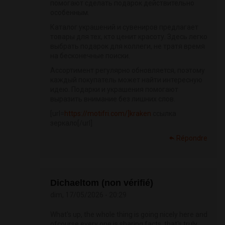
помогают сделать подарок действительно
особенным.
Каталог украшений и сувениров предлагает
товары для тех, кто ценит красоту. Здесь легко
выбрать подарок для коллеги, не тратя время
на бесконечные поиски.
Ассортимент регулярно обновляется, поэтому
каждый покупатель может найти интересную
идею. Подарки и украшения помогают
выразить внимание без лишних слов.
[url=
https://motifri.com/]kraken
ссылка
зеркало[/url]
Répondre
Dichaeltom (non vérifié)
dim, 17/05/2026 - 20:29
What's up, the whole thing is going nicely here and
ofcourse every one is sharing facts, that's truly