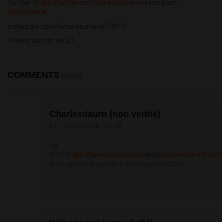
Twitter :
https://twitter.com/richardsurterre
Instagram :
https://www
.
instagram.com/richardsurterre/?hl=fr
Prenez soin de vous !
COMMENTS
(3490)
Charlesdaurn (non vérifié)
lun, 11/05/2026 - 03:38
<a
href=
https://binarycloude.ru/category/brokery>https://
и бинарные опционы и брокеры топ 2026