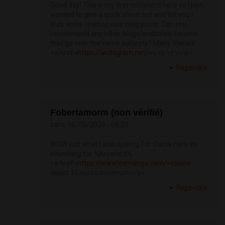
Good day! This is my first comment here so I just
wanted to give a quick shout out and tell you I
truly enjoy reading your blog posts. Can you
recommend any other blogs/websites/forums
that go over the same subjects? Many thanks!
<a href=
https://archigram.net/>
บาคาร่า</a>
Répondre
Fobertamorm (non vérifié)
sam, 16/05/2026 - 08:23
WOW just what I was looking for. Came here by
searching for %keyword%
<a href=
https://www.exmanga.com/>casino
depot 10 euros minimum</a>
Répondre