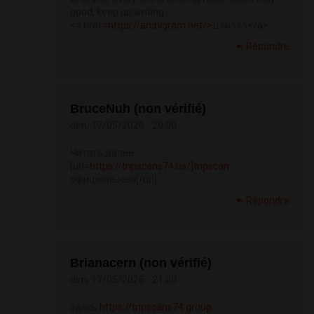
good, keep up writing.
<a href=
https://archigram.net/>
บาคาร่า</a>
Répondre
BruceNuh (non vérifié)
dim, 17/05/2026 - 20:30
Читать далее
[url=
https://tripscans74.us/]tripscan
официальный[/url]
Répondre
Brianacern (non vérifié)
dim, 17/05/2026 - 21:20
здесь
https://tripscans74.group