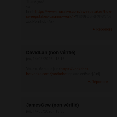
Thank you!
<a
href=
https://www.masslive.com/sweepstakes/how-
sweepstakes-casinos-work/>
在线购买无处方安定片
xxx Pornhub</a>
Répondre
DavidLah (non vérifié)
jeu, 14/05/2026 - 18:16
Узнать больше [url=
https://vodkabet-
betvodka.com/]vodkabet
прямо сейчас[/url]
Répondre
JamesGew (non vérifié)
jeu, 14/05/2026 - 18:35