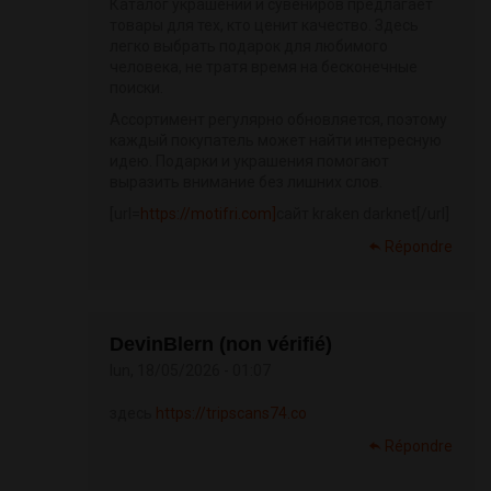
Каталог украшений и сувениров предлагает
товары для тех, кто ценит качество. Здесь
легко выбрать подарок для любимого
человека, не тратя время на бесконечные
поиски.
Ассортимент регулярно обновляется, поэтому
каждый покупатель может найти интересную
идею. Подарки и украшения помогают
выразить внимание без лишних слов.
[url=
https://motifri.com]
сайт kraken darknet[/url]
Répondre
DevinBlern (non vérifié)
lun, 18/05/2026 - 01:07
здесь
https://tripscans74.co
Répondre