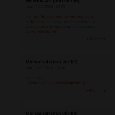
Wilsonscari (non vérifié)
mar, 12/05/2026 - 04:20
<a href="
https://omnivatic.com/natalnaya-
karta">
натальная карта</a> все новости
астрологии и нумерологии у нас на сайте
www.omnivatic.com
Répondre
Michaelrah (non vérifié)
mar, 12/05/2026 - 10:34
use this link
[url=
https://leapwalley.io]leapwallet[/url]
Répondre
Michaelrah (non vérifié)