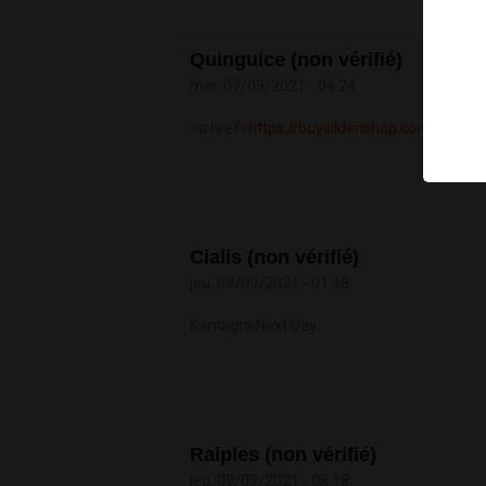
Quinguice (non vérifié)
mar, 07/09/2021 - 04:24
<a href=
https://buysildenshop.com/>Viagr
Cialis (non vérifié)
jeu, 09/09/2021 - 01:48
Kamagra Next Day
Raiples (non vérifié)
jeu, 09/09/2021 - 08:18