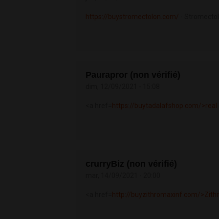
https://buystromectolon.com/
- Stromectol
Paurapror (non vérifié)
dim, 12/09/2021 - 15:08
<a href=
https://buytadalafshop.com/>real
crurryBiz (non vérifié)
mar, 14/09/2021 - 20:00
<a href=
http://buyzithromaxinf.com/>Zit