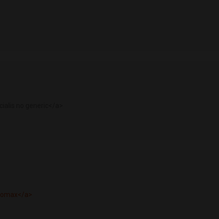
cialis no generic</a>
hromax</a>