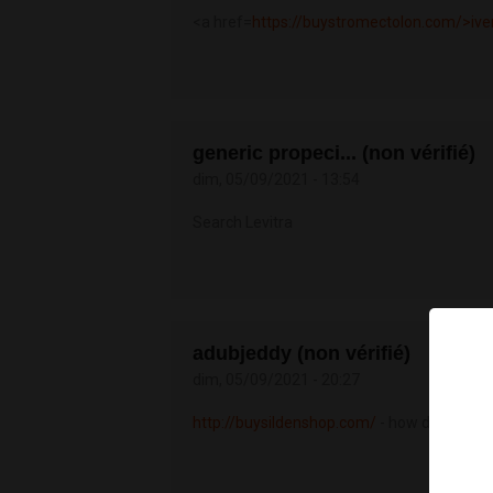
<a href=
https://buystromectolon.com/>ive
generic propeci... (non vérifié)
dim, 05/09/2021 - 13:54
Search Levitra
adubjeddy (non vérifié)
dim, 05/09/2021 - 20:27
http://buysildenshop.com/
- how does viag