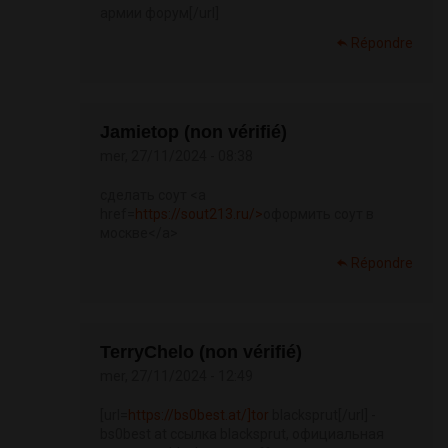
армии форум[/url]
Répondre
Jamietop (non vérifié)
mer, 27/11/2024 - 08:38
сделать соут <a
href=
https://sout213.ru/>
оформить соут в
москве</a>
Répondre
TerryChelo (non vérifié)
mer, 27/11/2024 - 12:49
[url=
https://bs0best.at/]tor
blacksprut[/url] -
bs0best at ссылка blacksprut, официальная