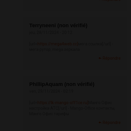
Terryneeni (non vérifié)
jeu, 28/11/2024 - 20:12
[url=
https://mega4web.cc]
мега ссылка[/url] -
мега рутор, mega зеркала
Répondre
PhillipAquam (non vérifié)
ven, 29/11/2024 - 02:19
[url=
https://lk-mango-off1ce.ru]
Манго Офис
настройка АТС[/url] - Mango-Office контакты,
Манго Офис тарифы
Répondre