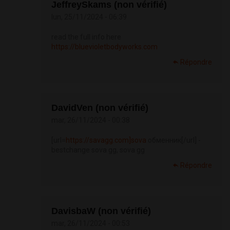
JeffreySkams (non vérifié)
lun, 25/11/2024 - 06:39
read the full info here
https://bluevioletbodyworks.com
Répondre
DavidVen (non vérifié)
mar, 26/11/2024 - 00:38
[url=
https://savagg.com]sova
обменник[/url] -
bestchange sova gg, sova gg
Répondre
DavisbaW (non vérifié)
mar, 26/11/2024 - 00:53