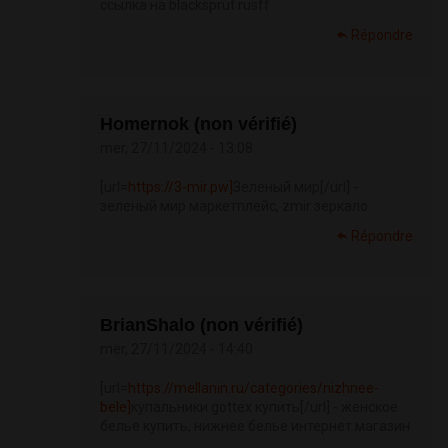
ссылка на blacksprut rusff
Répondre
Homernok (non vérifié)
mer, 27/11/2024 - 13:08
[url=
https://3-mir.pw]
Зеленый мир[/url] -
зеленый мир маркетплейс, zmir зеркало
Répondre
BrianShalo (non vérifié)
mer, 27/11/2024 - 14:40
[url=
https://mellanin.ru/categories/nizhnee-
bele]
купальники gottex купить[/url] - женское
белье купить, нижнее белье интернет магазин