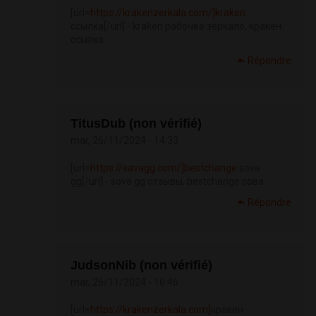
[url=
https://krakenzerkala.com/]kraken
ссылка[/url] - kraken рабочее зеркало, кракен
ссылка
Répondre
TitusDub (non vérifié)
mar, 26/11/2024 - 14:33
[url=
https://savagg.com/]bestchange
sova
gg[/url] - sova gg отзывы, bestchange сова
Répondre
JudsonNib (non vérifié)
mar, 26/11/2024 - 16:46
[url=
https://krakenzerkala.com]
кракен