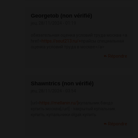
Georgetob (non vérifié)
jeu, 28/11/2024 - 01:19
обязательная оценка условий труда москва <a
href=
https://sout213.ru/>
прайсы специальная
оценка условий труда в москве</a>
Répondre
Shawntrics (non vérifié)
jeu, 28/11/2024 - 03:54
[url=
https://mellanin.ru/]
купальник бандо
купить москва[/url] - закрытый купальник
купить, купальники olgak купить
Répondre