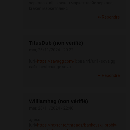
зеркала[/url] - кракен маркетплейс зеркало,
kraken маркетплейс
Répondre
TitusDub (non vérifié)
mar, 26/11/2024 - 20:22
[url=
https://savagg.com/]
сова гг[/url] - sova gg
сайт, bestchange sova
Répondre
Williamhag (non vérifié)
mar, 26/11/2024 - 22:46
здесь
[url=
https://raxsor.to/threads/bankovskij-probiv-