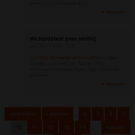
ремонта с пошаговыми фото.
Répondre
RichardStest (non vérifié)
ven, 29/11/2024 - 10:47
[url=
https://lk-mango-off1ce.ru/]
Манго Офис
тарифы на звонки[/url] - Mango-Office
облачная телефония, Манго Офис облачные
решения
Répondre
Pages
‹ précédent
« premier
…
6
7
8
9
10
11
12
13
14
…
suivant ›