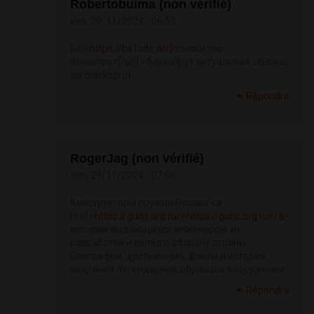
Robertobuima (non vérifié)
ven, 29/11/2024 - 06:55
[url=
https://bs1site.at/]
ссылки тор
блекспрут[/url] - блекспрут актуальная ссылка,
tor blacksprut
Répondre
RogerJag (non vérifié)
ven, 29/11/2024 - 07:06
Конструкторы оружия России <a
href=
https://guns.org.ru/>https://guns.org.ru</a>
истории выдающихся инженеров, их
разработки и вклад в оборону страны.
Биографии, достижения, факты и история
создания легендарных образцов вооружения.
Répondre