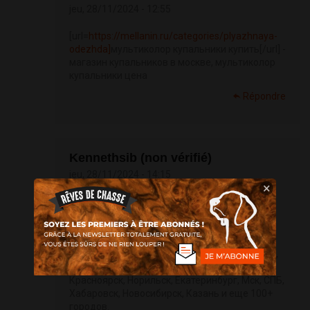
jeu, 28/11/2024 - 12:55
[url=
https://mellanin.ru/categories/plyazhnaya-
odezhda]
мультиколор купальники купить[/url] -
магазин купальников в москве, мультиколор
купальники цена
Répondre
Kennethsib (non vérifié)
jeu, 28/11/2024 - 14:15
×
Федерация - это проводник в мир покупки
запрещенных товаров, можно <a
href=
https://shop.federatsia.info/>
купить
альфа пвп</a>, купить кокаин, купить меф,
купить экстази в различных городах. Москва,
Санкт-Петербург, Краснодар, Владивосток,
Красноярск, Норильск, Екатеринбург, Мск, СПБ,
Хабаровск, Новосибирск, Казань и еще 100+
городов.