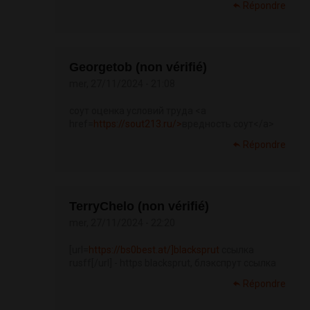
Répondre
Georgetob (non vérifié)
mer, 27/11/2024 - 21:08
соут оценка условий труда <a
href=
https://sout213.ru/>
вредность соут</a>
Répondre
TerryChelo (non vérifié)
mer, 27/11/2024 - 22:20
[url=
https://bs0best.at/]blacksprut
ссылка
rusff[/url] - https blacksprut, блэкспрут ссылка
Répondre