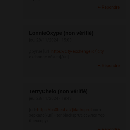
Répondre
LonnieOxype (non vérifié)
jeu, 28/11/2024 - 15:03
другие [url=
https://city-exchenge.io/]city
exchange обмен[/url]
Répondre
TerryChelo (non vérifié)
jeu, 28/11/2024 - 18:48
[url=
https://bs0best.at/]blacksprut
com
зеркало[/url] - tor blacksprut, ссылки тор
блекспрут
Répondre