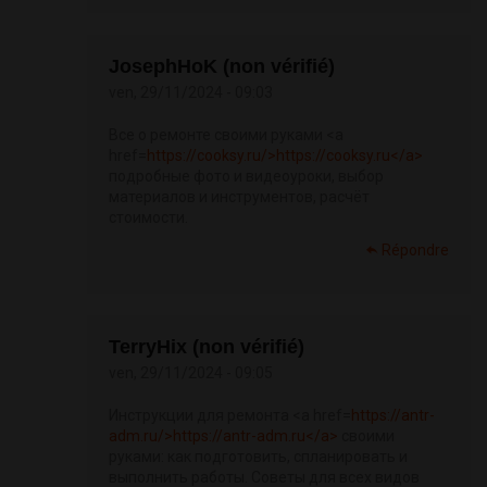
JosephHoK (non vérifié)
ven, 29/11/2024 - 09:03
Все о ремонте своими руками <a
href=
https://cooksy.ru/>https://cooksy.ru</a>
подробные фото и видеоуроки, выбор
материалов и инструментов, расчёт
стоимости.
Répondre
TerryHix (non vérifié)
ven, 29/11/2024 - 09:05
Инструкции для ремонта <a href=
https://antr-
adm.ru/>https://antr-adm.ru</a>
своими
руками: как подготовить, спланировать и
выполнить работы. Советы для всех видов