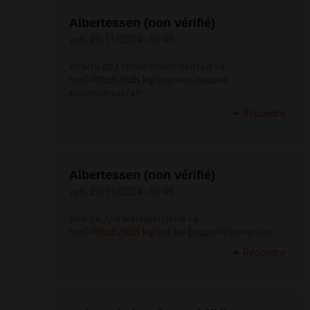
Albertessen (non vérifié)
ven, 29/11/2024 - 06:45
купить олд спайс после бритья <a
href=
https://kds.kg/>
купить шишки
марихуаны</a>
Répondre
Albertessen (non vérifié)
ven, 29/11/2024 - 06:49
виагра для женщин цена <a
href=
https://kds.kg/>
кг мефедрона цена</a>
Répondre