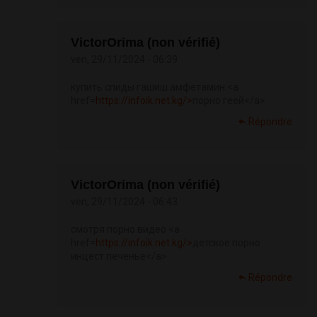
VictorOrima (non vérifié)
ven, 29/11/2024 - 06:39
купить спиды гашиш амфетамин <a
href=
https://infoik.net.kg/>
порно геей</a>
Répondre
VictorOrima (non vérifié)
ven, 29/11/2024 - 06:43
смотря порно видео <a
href=
https://infoik.net.kg/>
детское порно
инцест печенье</a>
Répondre