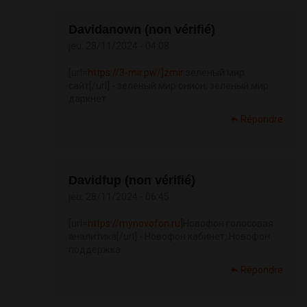
Davidanown (non vérifié)
jeu, 28/11/2024 - 04:08
[url=
https://3-mir.pw/]zmir
зеленый мир
сайт[/url] - зеленый мир онион, зеленый мир
даркнет
Répondre
Davidfup (non vérifié)
jeu, 28/11/2024 - 06:45
[url=
https://mynovofon.ru]
Новофон голосовая
аналитика[/url] - Новофон кабинет, Новофон
поддержка
Répondre