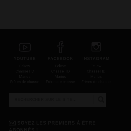
YOUTUBE
FACEBOOK
INSTAGRAM
Feliew
Feliew
Feliew
Chasse HD
Chasse HD
Chasse HD
Marius
Marius
Marius
Frères de chasse
Frères de chasse
Frères de chasse
Rechercher
FORMULAIRE DE RECHERCHE
SOYEZ LES PREMIERS À ÊTRE
ABONNÉS !