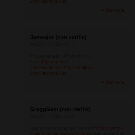
24online.net.ru</a>
Répondre
Jamesjor (non vérifié)
ven, 29/11/2024 - 07:15
стационарный сайт мелбет <a
href=
https://melbet-
24online.net.ru//>https://melbet-
24online.net.ru</a>
Répondre
GreggGem (non vérifié)
ven, 29/11/2024 - 08:37
resume service engineer <a href=
https://resume-
design-engineer.com/>resume
builder online</a>