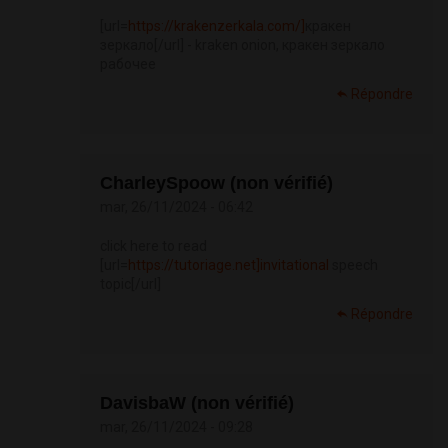
[url=
https://krakenzerkala.com/]
кракен
зеркало[/url] - kraken onion, кракен зеркало
рабочее
Répondre
CharleySpoow (non vérifié)
mar, 26/11/2024 - 06:42
click here to read
[url=
https://tutoriage.net]invitational
speech
topic[/url]
Répondre
DavisbaW (non vérifié)
mar, 26/11/2024 - 09:28