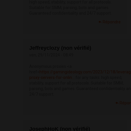
high speed, stability, support for all protocols.
Suitable for SMM, parsing, bots and games.
Guaranteed confidentiality and 24/7 support.
Répondre
Jeffreyclozy (non vérifié)
ven, 29/11/2024 - 08:49
Anonymous proxies <a
href=
https://gamingideology.com/2023/12/18/leverag
proxy-servers-for-onlin...
for any tasks: high speed,
stability, support for all protocols. Suitable for SMM,
parsing, bots and games. Guaranteed confidentiality a
24/7 support.
Répon
JosephHoK (non vérifié)