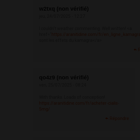
w2txq (non vérifié)
jeu, 24/07/2025 - 12:27
I couldn’t weather commenting. Well written! <a
href="
https://aranitidine.com/fr/en_ligne_kamagr
sont les effets du kamagra</a>
qo4z9 (non vérifié)
ven, 25/07/2025 - 08:24
With thanks. Loads of conception!
https://aranitidine.com/fr/acheter-cialis-
5mg/
Répondre