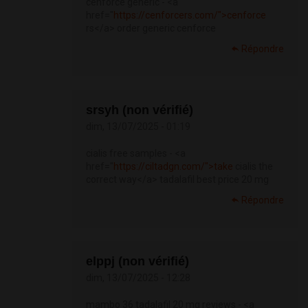
cenforce generic - <a
href="
https://cenforcers.com/">cenforce
rs</a> order generic cenforce
Répondre
srsyh (non vérifié)
dim, 13/07/2025 - 01:19
cialis free samples - <a
href="
https://ciltadgn.com/">take
cialis the
correct way</a> tadalafil best price 20 mg
Répondre
elppj (non vérifié)
dim, 13/07/2025 - 12:28
mambo 36 tadalafil 20 mg reviews - <a