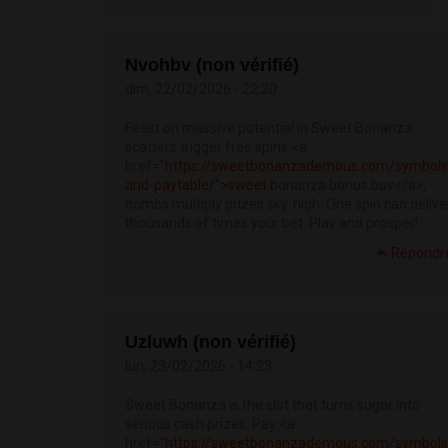
Nvohbv (non vérifié)
dim, 22/02/2026 - 22:20
Feast on massive potential in Sweet Bonanza:
scatters trigger free spins <a
href="
https://sweetbonanzademous.com/symbols
and-paytable/">sweet
bonanza bonus buy</a>,
bombs multiply prizes sky-high. One spin can delive
thousands of times your bet. Play and prosper!
Répondr
Uzluwh (non vérifié)
lun, 23/02/2026 - 14:23
Sweet Bonanza is the slot that turns sugar into
serious cash prizes. Pay <a
href="
https://sweetbonanzademous.com/symbols