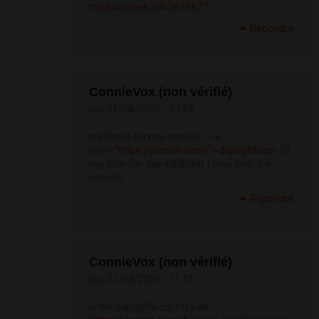
mod=space&uid=3616677
Répondre
ConnieVox (non vérifié)
jeu, 21/08/2025 - 07:54
purchase forxiga generic - <a
href="
https://janozin.com/">dapagliflozin
10
mg usa</a> dapagliflozin 10mg over the
counter
Répondre
ConnieVox (non vérifié)
jeu, 21/08/2025 - 11:15
order dapagliflozin for sale -