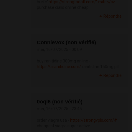
href="
https://strongtadafl.com/">site</a>
purchase cialis online cheap
Répondre
ConnieVox (non vérifié)
mer, 16/07/2025 - 00:09
buy ranitidine 300mg online -
https://aranitidine.com/
ranitidine 150mg pill
Répondre
0oql6 (non vérifié)
mer, 16/07/2025 - 23:45
order viagra usa -
https://strongvpls.com/#
cheapest viagra super active