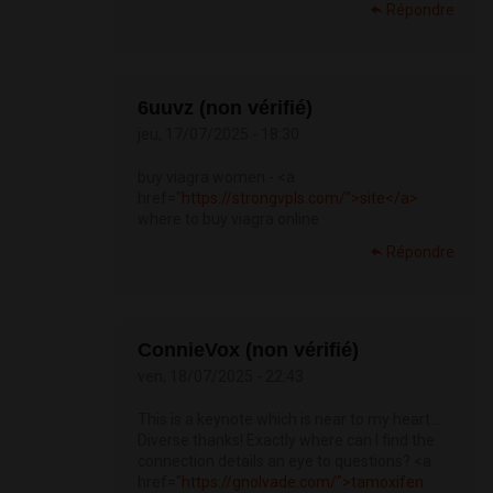
Répondre
6uuvz (non vérifié)
jeu, 17/07/2025 - 18:30
buy viagra women - <a
href="
https://strongvpls.com/">site</a>
where to buy viagra online
Répondre
ConnieVox (non vérifié)
ven, 18/07/2025 - 22:43
This is a keynote which is near to my heart…
Diverse thanks! Exactly where can I find the
connection details an eye to questions? <a
href="
https://gnolvade.com/">tamoxifen