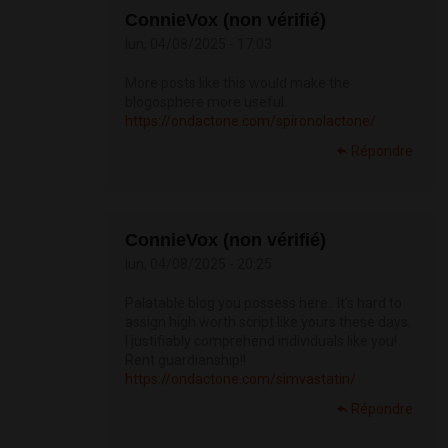
ConnieVox (non vérifié)
lun, 04/08/2025 - 17:03
More posts like this would make the
blogosphere more useful.
https://ondactone.com/spironolactone/
Répondre
ConnieVox (non vérifié)
lun, 04/08/2025 - 20:25
Palatable blog you possess here.. It’s hard to
assign high worth script like yours these days.
I justifiably comprehend individuals like you!
Rent guardianship!!
https://ondactone.com/simvastatin/
Répondre