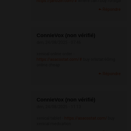
https://janozin.com/#
where can i buy forxiga
Répondre
ConnieVox (non vérifié)
dim, 24/08/2025 - 07:46
xenical online order -
https://asacostat.com/#
buy orlistat 60mg
online cheap
Répondre
ConnieVox (non vérifié)
dim, 24/08/2025 - 11:13
xenical tablet -
https://asacostat.com/
buy
xenical medication