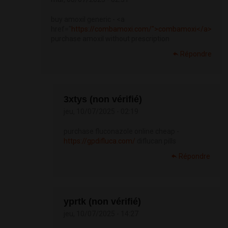
buy amoxil generic - <a
href="
https://combamoxi.com/">combamoxi</a>
purchase amoxil without prescription
Répondre
3xtys (non vérifié)
jeu, 10/07/2025 - 02:19
purchase fluconazole online cheap -
https://gpdifluca.com/
diflucan pills
Répondre
yprtk (non vérifié)
jeu, 10/07/2025 - 14:27