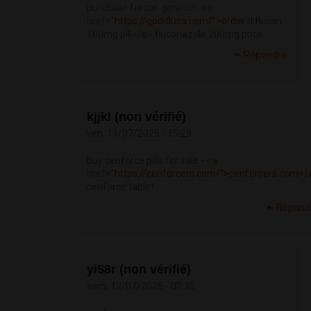
purchase forcan generic - <a
href="
https://gpdifluca.com/">order
diflucan
100mg pill</a> fluconazole 200mg price
Répondre
kjjkl (non vérifié)
ven, 11/07/2025 - 15:29
buy cenforce pills for sale - <a
href="
https://cenforcers.com/">cenforcers.com</
cenforce tablet
Répond
yi58r (non vérifié)
sam, 12/07/2025 - 02:35