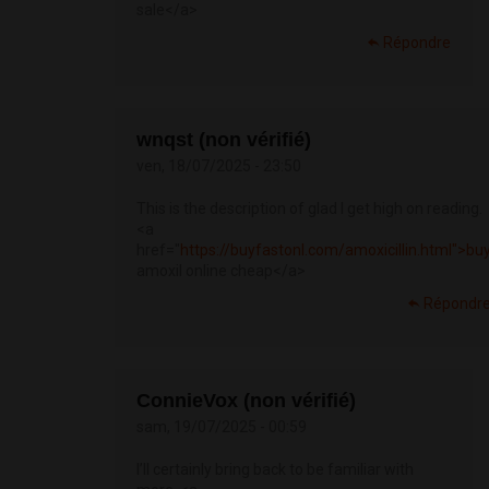
sale</a>
Répondre
wnqst (non vérifié)
ven, 18/07/2025 - 23:50
This is the description of glad I get high on reading.
<a
href="
https://buyfastonl.com/amoxicillin.html">bu
amoxil online cheap</a>
Répondr
ConnieVox (non vérifié)
sam, 19/07/2025 - 00:59
I’ll certainly bring back to be familiar with