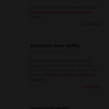
This is the type of delivery I unearth helpful.
https://ursxdol.com/synthroid-available-
online/
Répondre
ConnieVox (non vérifié)
lun, 21/07/2025 - 09:29
Proof blog you procure here.. It’s hard to
assign great worth writing like yours these
days. I truly respect individuals like you! Take
vigilance!!
https://ursxdol.com/doxycycline-
antibiotic/
Répondre
sb34o (non vérifié)