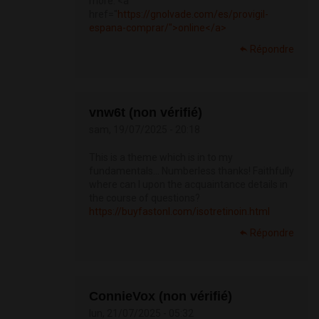
more. <a
href="
https://gnolvade.com/es/provigil-
espana-comprar/">online</a>
Répondre
vnw6t (non vérifié)
sam, 19/07/2025 - 20:18
This is a theme which is in to my
fundamentals… Numberless thanks! Faithfully
where can I upon the acquaintance details in
the course of questions?
https://buyfastonl.com/isotretinoin.html
Répondre
ConnieVox (non vérifié)
lun, 21/07/2025 - 05:32