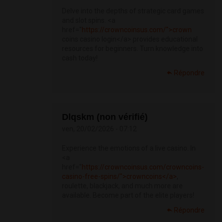
Delve into the depths of strategic card games
and slot spins. <a
href="
https://crowncoinsus.com/">crown
coins casino login</a> provides educational
resources for beginners. Turn knowledge into
cash today!
Répondre
Dlqskm (non vérifié)
ven, 20/02/2026 - 07:12
Experience the emotions of a live casino. In
<a
href="
https://crowncoinsus.com/crowncoins-
casino-free-spins/">crowncoins</a>
,
roulette, blackjack, and much more are
available. Become part of the elite players!
Répondre