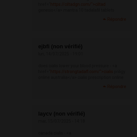
href="
https://ciltadgn.com/">ciltad
genesis</a> mantra 10 tadalafil tablets
Répondre
ejbfi (non vérifié)
lun, 14/07/2025 - 19:01
does cialis lower your blood pressure - <a
href="
https://strongtadafl.com/">cialis
priligy
online australia</a> cialis prescription online
Répondre
laycv (non vérifié)
mar, 15/07/2025 - 14:18
canada cialis - <a