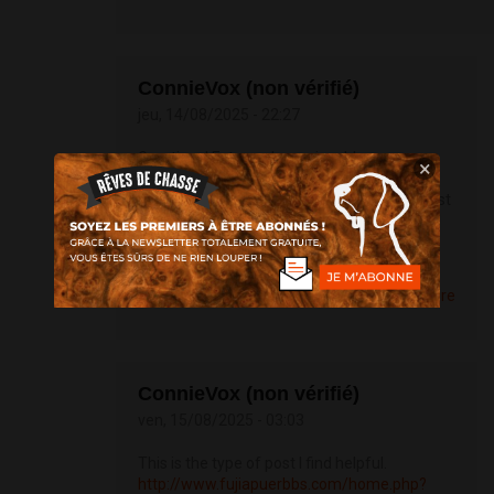
ConnieVox (non vérifié)
jeu, 14/08/2025 - 22:27
Greetings! Extremely serviceable
×
recommendation within this article! It’s the
crumb changes which wish obtain the largest
changes. Thanks a portion quest of sharing!
http://bbs.yongrenqianyou.com/home.php?
mod=space&uid=4271946&do=profile
Répondre
ConnieVox (non vérifié)
ven, 15/08/2025 - 03:03
This is the type of post I find helpful.
http://www.fujiapuerbbs.com/home.php?