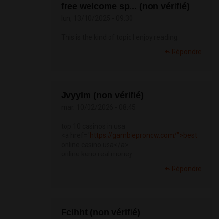
free welcome sp... (non vérifié)
lun, 13/10/2025 - 09:30
This is the kind of topic I enjoy reading.
Répondre
Jvyylm (non vérifié)
mar, 10/02/2026 - 08:45
top 10 casinos in usa
<a href="
https://gamblepronow.com/">best
online casino usa</a>
online keno real money
Répondre
Fcihht (non vérifié)