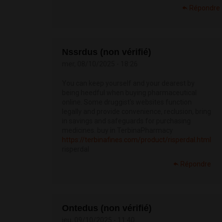
Répondre
Nssrdus (non vérifié)
mer, 08/10/2025 - 18:26
You can keep yourself and your dearest by
being heedful when buying pharmaceutical
online. Some druggist's websites function
legally and provide convenience, reclusion, bring
in savings and safeguards for purchasing
medicines. buy in TerbinaPharmacy
https://terbinafines.com/product/risperdal.html
risperdal
Répondre
Ontedus (non vérifié)
jeu, 09/10/2025 - 11:40