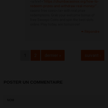
<a href="
https://chumbacasinox.org/how-to-
redeem-prizes-and-withdraw-real-money/"...
casino free coins</a> with real prize
redemptions. Grab your welcome bonus of
free Sweeps Coins and spin the best slots
online. Play today, win tomorrow!
Répondre
Pages
1
2
dernier »
suivant ›
POSTER UN COMMENTAIRE