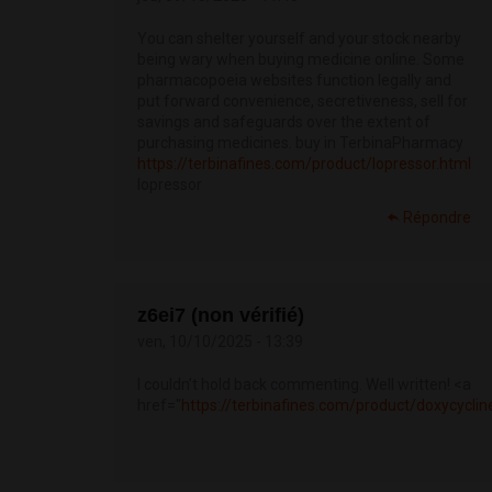
You can shelter yourself and your stock nearby
being wary when buying medicine online. Some
pharmacopoeia websites function legally and
put forward convenience, secretiveness, sell for
savings and safeguards over the extent of
purchasing medicines. buy in TerbinaPharmacy
https://terbinafines.com/product/lopressor.html
lopressor
Répondre
z6ei7 (non vérifié)
ven, 10/10/2025 - 13:39
I couldn’t hold back commenting. Well written! <a
href="
https://terbinafines.com/product/doxycycl