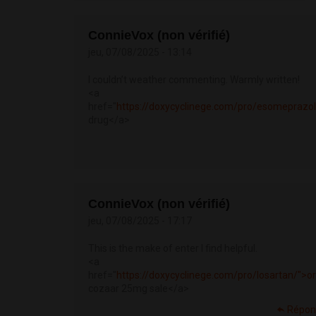
ConnieVox (non vérifié)
jeu, 07/08/2025 - 13:14
I couldn’t weather commenting. Warmly written!
<a
href="
https://doxycyclinege.com/pro/esomeprazo
drug</a>
ConnieVox (non vérifié)
jeu, 07/08/2025 - 17:17
This is the make of enter I find helpful.
<a
href="
https://doxycyclinege.com/pro/losartan/">o
cozaar 25mg sale</a>
Répon