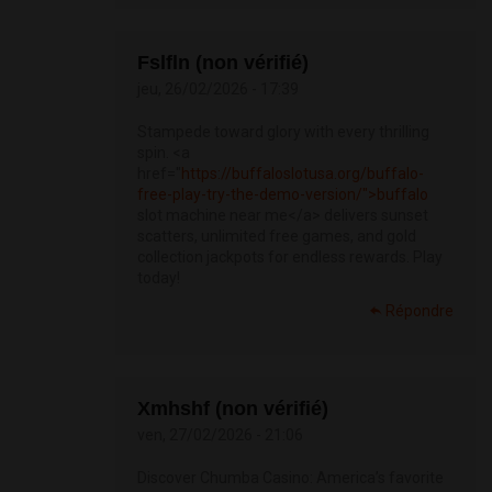
Fslfln (non vérifié)
jeu, 26/02/2026 - 17:39
Stampede toward glory with every thrilling
spin. <a
href="
https://buffaloslotusa.org/buffalo-
free-play-try-the-demo-version/">buffalo
slot machine near me</a> delivers sunset
scatters, unlimited free games, and gold
collection jackpots for endless rewards. Play
today!
Répondre
Xmhshf (non vérifié)
ven, 27/02/2026 - 21:06
Discover Chumba Casino: America’s favorite