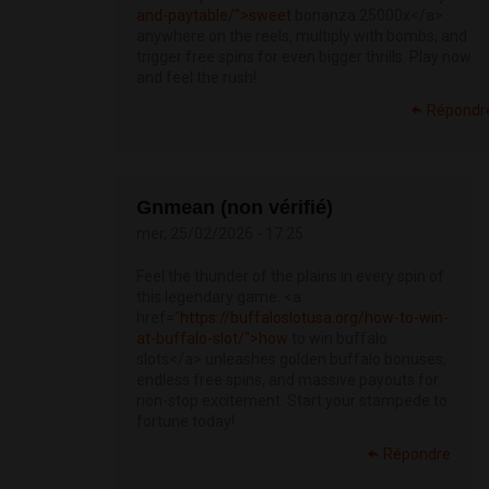
and-paytable/">sweet
bonanza 25000x</a>
anywhere on the reels, multiply with bombs, and
trigger free spins for even bigger thrills. Play now
and feel the rush!
Répondr
Gnmean (non vérifié)
mer, 25/02/2026 - 17:25
Feel the thunder of the plains in every spin of
this legendary game. <a
href="
https://buffaloslotusa.org/how-to-win-
at-buffalo-slot/">how
to win buffalo
slots</a> unleashes golden buffalo bonuses,
endless free spins, and massive payouts for
non-stop excitement. Start your stampede to
fortune today!
Répondre