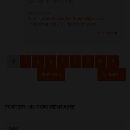
ven, 08/11/2024 - 12:13
dark net <a
href="
https://mydarknetmarketlinks.com/
">darkmarkets </a> darknet market
Répondre
Pages
1
2
3
4
5
6
7
8
9
…
dernier »
suivant ›
POSTER UN COMMENTAIRE