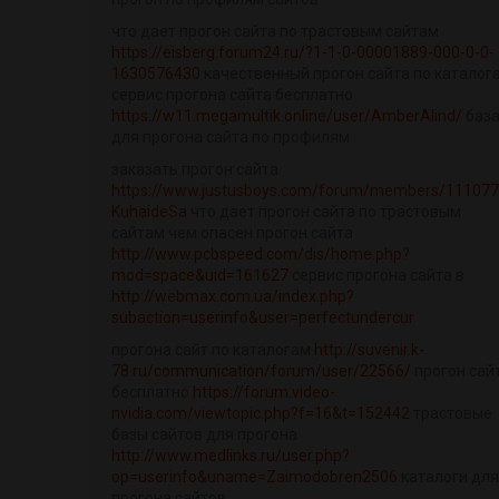
что дает прогон сайта по трастовым сайтам
https://eisberg.forum24.ru/?1-1-0-00001889-000-0-0-
1630576430
качественный прогон сайта по каталог
сервис прогона сайта бесплатно
https://w11.megamultik.online/user/AmberAlind/
баз
для прогона сайта по профилям
заказать прогон сайта
https://www.justusboys.com/forum/members/111077
KuhaideSa
что дает прогон сайта по трастовым
сайтам чем опасен прогон сайта
http://www.pcbspeed.com/dis/home.php?
mod=space&uid=161627
сервис прогона сайта в
http://webmax.com.ua/index.php?
subaction=userinfo&user=perfectundercur
прогона сайт по каталогам
http://suvenir.k-
78.ru/communication/forum/user/22566/
прогон сай
бесплатно
https://forum.video-
nvidia.com/viewtopic.php?f=16&t=152442
трастовые
базы сайтов для прогона
http://www.medlinks.ru/user.php?
op=userinfo&uname=Zaimodobren2506
каталоги для
прогона сайтов