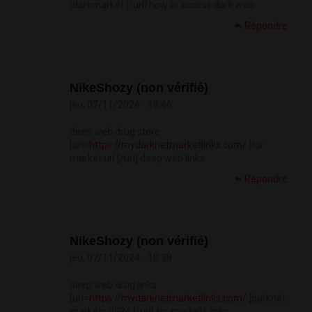
]darkmarket [/url] how to access dark web
Répondre
NikeShozy (non vérifié)
jeu, 07/11/2024 - 18:46
deep web drug store
[url=
https://mydarknetmarketlinks.com/
]tor
market url [/url] deep web links
Répondre
NikeShozy (non vérifié)
jeu, 07/11/2024 - 19:38
deep web drug links
[url=
https://mydarknetmarketlinks.com/
]darknet
markets 2024 [/url] tor markets links