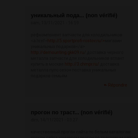
уникальный пода... (non vérifié)
sam, 13/11/2021 - 16:59
рефкомпонент запчасти для холодильников
<a href=
http://5.sportprofi-rostov.ru/>
магазин
уникальных подарков</a>
http://demounting.gkk09.ru/
доставка черного
металла запчасти для холодильников атлант
купить в москве
http://3.chmpr.ru/
доставка
металла пупс сезон поставка уникальных
подарков семьям
Répondre
прогон по траст... (non vérifié)
dim, 14/11/2021 - 03:27
качественный прогон сайта по белым каталогам
прогон сайта хрумером прогон по трастовым сайта