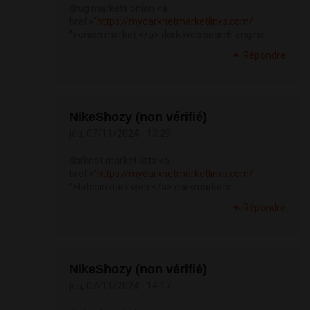
drug markets onion <a
href="
https://mydarknetmarketlinks.com/
">onion market </a> dark web search engine
Répondre
NikeShozy (non vérifié)
jeu, 07/11/2024 - 13:29
darknet market lists <a
href="
https://mydarknetmarketlinks.com/
">bitcoin dark web </a> darkmarkets
Répondre
NikeShozy (non vérifié)
jeu, 07/11/2024 - 14:17