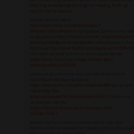
http://cgi.www5a.biglobe.ne.jp/~t-masa/g_book.cgi
прогон сайта самому
xrumer прогон сайта
http://www.onreg.ru/checkdomains/?
domain=100suvenirov.ru
программа для прогона сай
по форумам
https://food-ua.com/wr_board/tools.php
event=profile&pname=IdeakuhKn
сайты вышивок без
прогонов
http://www.fwah2.com/space-uid-61038.ht
что такое ручной прогон по трастовым сайтам
https://lysto-forum.tue-image.nl/index.php?
action=profile;u=424054
нужен ли прогон по каталогам сайтов прогон по
трастовым сайтам и форумах
https://www.ecmo.ru/users/coolamulet88
прогон для
сайта
http://bo-
gi.by/component/k2/itemlist/user/560615
прогон по
каталогам сайтов
https://forum2.shareman.tv/viewtopic.php?
f=31&t=75567
влияют ли прогоны на позиции сайта софт для
прогона сайтов лучшая программа для прогона сай
прогон по профилям сайтов