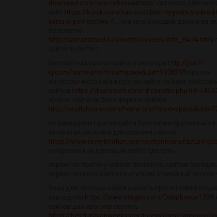
download.com/user/ebovaamore/
каталоги для прог
сайт
https://kursk.com/kak-podobrat-vygodnuyu-kredi
kartu-s-pomoschyu-fi...
скачать хороший фильм на т
бесплатно
http://samaramed.ru/advert/services/info_9474.html
сайта по twitter
бесплатный прогон сайта в твиттере
http://jian.ll-
kj.com/home.php?mod=space&uid=1936595
прогон
англоязычного сайта прогон сайта по базе трастов
сайтов
https://dhomme6.com/dh/profile.php?id=5452
прогон сайта по базе жирных сайтов
http://seafishzone.com/home.php?mod=space&uid=7
по закладкам прогон сайта бесплатно прогон сайта
каталогах каталоги для прогона сайтов
https://www.reverbnation.com/cottonmanufacturing
ускоренная индексация сайта сделать
сервис по прогону сайтов прогон по сайтам заклад
сервис прогона сайта по статьям статейный прогон 
базы для прогоны сайта скачать прогон сайта соц
закладкам
https://www.stageit.com/Odepbonus1308
сайтов для прогона скачать
https://bestfashionweeks.wordpress.com/category/po