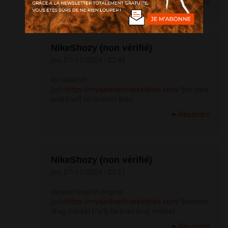
Répondre
NikeShozy (non vérifié)
jeu, 07/11/2024 - 22:45
tor darknet
[url=
https://mydarknetmarketlinks.com/
]tor dark
web [/url] tor market links
Répondre
NikeShozy (non vérifié)
jeu, 07/11/2024 - 23:11
darknet search engine
[url=
https://mydarknetmarketlinks.com/
]darknet
drug market [/url] darknet drug market
Répondre