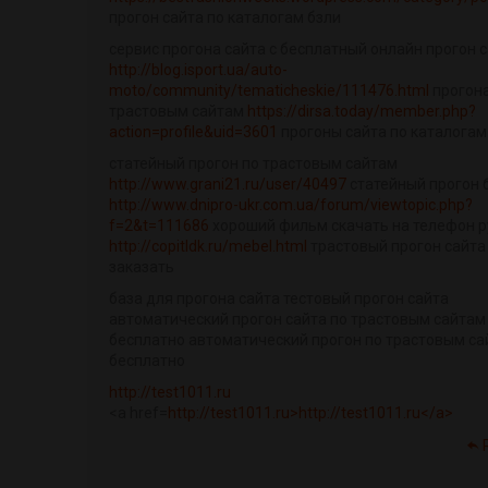
прогон сайта по каталогам бзли
сервис прогона сайта с бесплатный онлайн прогон 
http://blog.isport.ua/auto-
moto/community/tematicheskie/111476.html
прогона
трастовым сайтам
https://dirsa.today/member.php?
action=profile&uid=3601
прогоны сайта по каталогам
статейный прогон по трастовым сайтам
http://www.grani21.ru/user/40497
статейный прогон 
http://www.dnipro-ukr.com.ua/forum/viewtopic.php?
f=2&t=111686
хороший фильм скачать на телефон р
http://copitldk.ru/mebel.html
трастовый прогон сайта
заказать
база для прогона сайта тестовый прогон сайта
автоматический прогон сайта по трастовым сайтам
бесплатно автоматический прогон по трастовым с
бесплатно
http://test1011.ru
<a href=
http://test1011.ru>http://test1011.ru</a>