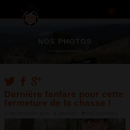
Aller au
contenu
Toggle
principal
navigatio
NOS PHOTOS
Dernière fanfare pour cette
fermeture de la chasse !
dim, 01/03/2020 - 00:00
Chasse HD
3637 commentaire