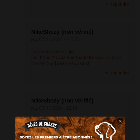
Répondre
NikeShozy (non vérifié)
jeu, 07/11/2024 - 21:52
dark web market links
[url=
https://mydarknetmarketlinks.com/
]dark
market [/url] deep web search
Répondre
NikeShozy (non vérifié)
jeu, 07/11/2024 - 22:18
×
drug markets onion
[url=
https://mydarknetmarketlinks.com/
]dark
web search engine [/url] darknet market links