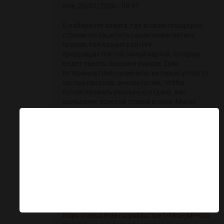
mar, 20/01/2026 - 08:47
В лабиринте азарта, где всякий площадка
стремится зацепить гарантиями легких
призов, топ казино рейтинг
превращается той самой картой, которая
ведет сквозь ловушки рисков. Для
ветеранов плюс новичков, которые устал от
пустых посулов, он помощник, чтобы
почувствовать реальную отдачу, как
ощущение золотой ставки в руке. Минус
лишней воды, просто реальные площадки,
там отдача не только цифра, но ощутимая
×
фортуна.Составлено по яндексовых
запросов, как сеть, которая захватывает
самые свежие тренды по сети. В нём
отсутствует места про шаблонных фишек,
каждый момент как ход на игре, в котором
обман раскрывается мгновенно. Игроки
знают: по рунете стиль разговора на
сарказмом, где сарказм притворяется как
намёк, помогает обойти рисков.На
https://cloud.mail.ru/public/1pe1/MmFjMPKG5