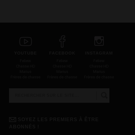
YOUTUBE
FACEBOOK
INSTAGRAM
Feliew
Feliew
Feliew
Chasse HD
Chasse HD
Chasse HD
Marius
Marius
Marius
Frères de chasse
Frères de chasse
Frères de chasse
Rechercher
FORMULAIRE DE RECHERCHE
SOYEZ LES PREMIERS À ÊTRE
ABONNÉS !