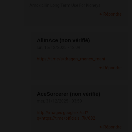
Amoxicillin Long Term Use For Kidneys
Répondre
AllInAce (non vérifié)
lun, 15/12/2025 - 12:09
https://t.me/s/dragon_money_mani
Répondre
AceSorcerer (non vérifié)
mer, 31/12/2025 - 03:50
http://images.google.ki/url?
q=https://t.me/officials_7k/682
Répondre