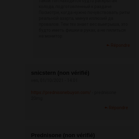
такой топ находится будто раскрытая
колода, подготовленный к раздаче.
Посмотри, когда нужно почувствовать ритм
реальной азарта, минуя иллюзий да
провалов. Тем тех знает вес выигрыша, это
будто иметь фишки в руках, а не пялиться
на монитор.
Répondre
snicstern (non vérifié)
ven, 01/10/2021 - 14:01
https://prednisonebuyon.com/
- prednisone
20mg
Répondre
Prednisone (non vérifié)