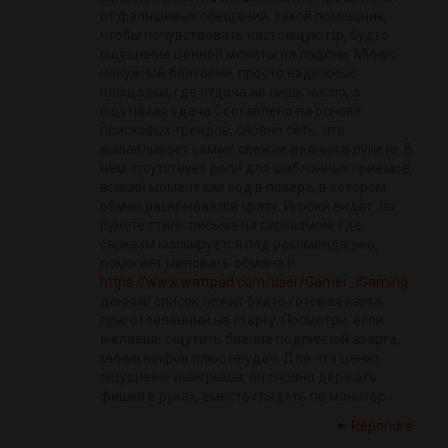
от фальшивых обещаний, такой помощник,
чтобы почувствовать настоящую rtp, будто
ощущение ценной монеты на ладони. Минус
ненужной болтовни, просто надёжные
площадки, где отдача не лишь число, а
ощутимая удача.Составлено на основе
поисковых трендов, словно сеть, что
вылавливает самые свежие веяния в рунете. В
нём отсутствует роли для шаблонных приёмов,
всякий момент как ход в покере, в котором
обман раскрывается сразу. Игроки видят: по
рунете стиль письма на сарказмом, где
сарказм маскируется под рекомендацию,
помогает миновать обмана.В
https://www.wattpad.com/user/Gamer_iGaming
данный список лежит будто готовая карта,
приготовленный на старту. Посмотри, если
желаешь ощутить биение подлинной азарта,
минуя мифов плюс неудач. Для что ценит
ощущение выигрыша, он словно держать
фишки в руках, вместо глядеть по монитор.
Répondre