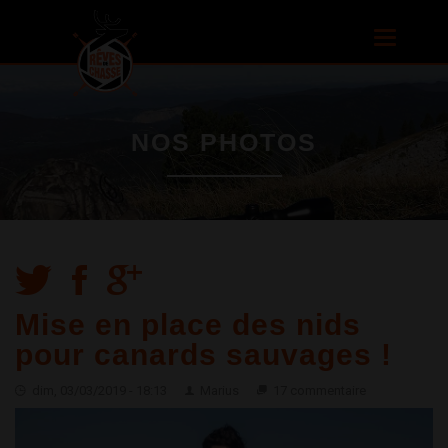
Aller au
contenu
Toggle
principal
navigatio
NOS PHOTOS
Mise en place des nids
pour canards sauvages !
dim, 03/03/2019 - 18:13
Marius
17 commentaire