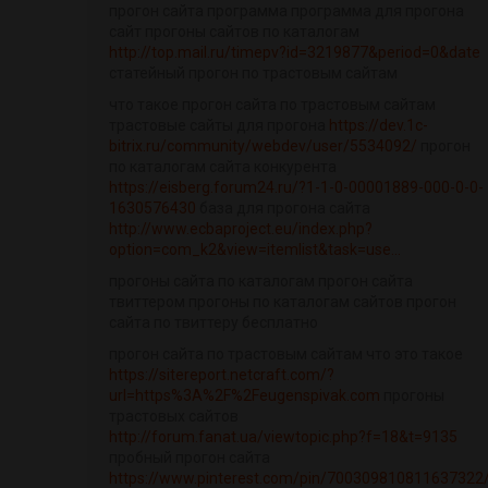
прогон сайта программа программа для прогона
сайт прогоны сайтов по каталогам
http://top.mail.ru/timepv?id=3219877&period=0&date
статейный прогон по трастовым сайтам
что такое прогон сайта по трастовым сайтам
трастовые сайты для прогона
https://dev.1c-
bitrix.ru/community/webdev/user/5534092/
прогон
по каталогам сайта конкурента
https://eisberg.forum24.ru/?1-1-0-00001889-000-0-0-
1630576430
база для прогона сайта
http://www.ecbaproject.eu/index.php?
option=com_k2&view=itemlist&task=use...
прогоны сайта по каталогам прогон сайта
твиттером прогоны по каталогам сайтов прогон
сайта по твиттеру бесплатно
прогон сайта по трастовым сайтам что это такое
https://sitereport.netcraft.com/?
url=https%3A%2F%2Feugenspivak.com
прогоны
трастовых сайтов
http://forum.fanat.ua/viewtopic.php?f=18&t=9135
пробный прогон сайта
https://www.pinterest.com/pin/700309810811637322