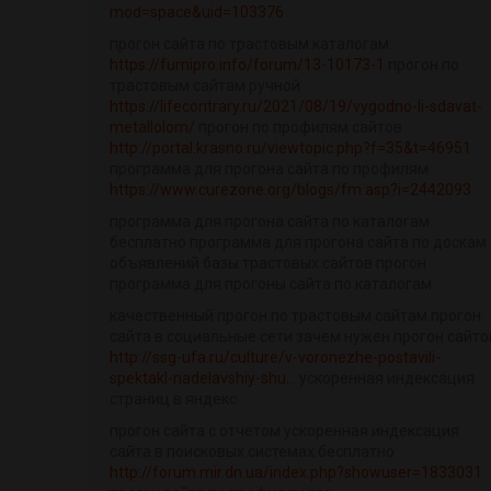
mod=space&uid=103376
прогон сайта по трастовым каталогам
https://furnipro.info/forum/13-10173-1
прогон по
трастовым сайтам ручной
https://lifecontrary.ru/2021/08/19/vygodno-li-sdavat-
metallolom/
прогон по профилям сайтов
http://portal.krasno.ru/viewtopic.php?f=35&t=46951
программа для прогона сайта по профилям
https://www.curezone.org/blogs/fm.asp?i=2442093
программа для прогона сайта по каталогам
бесплатно программа для прогона сайта по доскам
объявлений базы трастовых сайтов прогон
программа для прогоны сайта по каталогам
качественный прогон по трастовым сайтам прогон
сайта в социальные сети зачем нужен прогон сайто
http://ssg-ufa.ru/culture/v-voronezhe-postavili-
spektakl-nadelavshiy-shu...
ускоренная индексация
страниц в яндекс
прогон сайта с отчетом ускоренная индексация
сайта в поисковых системах бесплатно
http://forum.mir.dn.ua/index.php?showuser=1833031