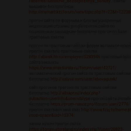
rabofree/luchschie_bezdepozitnye_bonusy...
сайты
вышивок без прогонов
http://mymart.kz/forum/viewtopic.php?f=27&t=12238
прогон сайта по форумам и блогам ускоренная
индексация страниц google прогон сайта по
социальным закладкам бесплатно прогон по базе
трастовых сайтов
прогон по трастовым сайтам форум автоматически
прогон сайта по трастовым сайтам
http://abinsk.hh.ru/employer/5283946
трастовый про
сайта заказать
https://www.snastiurala.ru/forum/user/42721/
автоматический прогон сайта по трастовым сайтам
бесплатно
http://xalyva.com/user/ebovaguisk/
сайт прогонов прогона по трастовым сайтам
бесплатно
http://allsapr.ru/index.php?
subaction=userinfo&user=itisype
прогон сайта онлай
бесплатно
https://prom-nasos.pro/forum/user/2774/
прогон сайта вот мой сайт
http://www.fczj.tv/home.p
mod=space&uid=15374
зачем нужен прогон сайта
https://forum.storeland.ru/index.php?/user/20823-