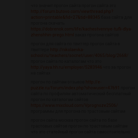
что значит прогон сайта прогон сайта это
http://forum.butovo.com/viewthread.php?
action=printable&fid=27&tid=88345
база сайта для
прогона скачать
https://dobrenok.com/life/kachestvennye-tufli-dlya-
zhenshhin-prego.html
заказ прогона сайтов
прогон для сайта по твиттер прогон сайта в
твиттере
http://nikolaevka-
school.ru/teachers/socnet/user/4065/blog/2668/
прогон сайта по каталогам что это
http://yaya.hh.ru/employer/5283946
что за прогон
на сайтах
прогон по сайтам отзывов
http://e-
puzzle.ru/forum/index.php?showuser=47691
прогон
сайта по профилям автоматический бесплатный
прогон по каталогам сайтов
https://www.mixcloud.com/Vprognoze2506/
программы для прогона по трастовым сайтам
прогон сайта москва прогон сайта по базе
трастовых сайтов прогон по трастовым сайтам
что это статейный прогон сайта самостоятельно