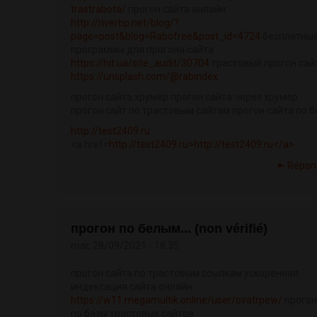
trastrabota/
прогон сайта онлайн
http://riverbp.net/blog/?
page=post&blog=Rabofree&post_id=4724
бесплатны
программы для прогона сайта
https://hit.ua/site_audit/30704
трастовый прогон сай
https://unsplash.com/@rabindex
прогон сайта хрумер прогон сайта через хрумер
прогон сайт по трастовым сайтам прогон сайта по б
http://test2409.ru
<a href=
http://test2409.ru>http://test2409.ru</a>
Répon
прогон по белым... (non vérifié)
mar, 28/09/2021 - 18:35
прогон сайта по трастовым ссылкам ускоренная
индексация сайта онлайн
https://w11.megamultik.online/user/ovatrpew/
прогон
по базы трастовых сайтов