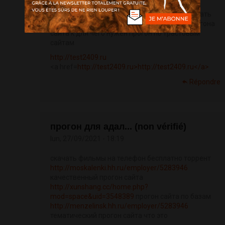
статейный прогон по трастовым сайтам скачать
фильмы на телефон или планшет сервис прогона
сайта к для чего нужен прогон по трастовым
сайтам
http://test2409.ru
<a href=
http://test2409.ru>http://test2409.ru</a>
Répondre
прогон для адал... (non vérifié)
lun, 27/09/2021 - 18:19
скачать фильмы на телефон бесплатно торрент
http://moskalenki.hh.ru/employer/5283946
качественный прогон сайта
http://xunshang.cc/home.php?
mod=space&uid=3548389
прогон сайта по базам
http://menzelinsk.hh.ru/employer/5283946
тематический прогон сайта что это