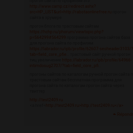
прогон сайта по профилям это
http://www.camp.cz/redirect.ashx?
src=HP_LIST&url=http://rabotaonlinefree.ru
прогон
сайта в хрумере
прогон блога по трастовым сайтам
https://hchp.ru/phorum/viewtopic.php?
p=564299#564299
программа прогона сайтов база
для прогона сайта по профилям
https://labrador.ru/ipb/profile/62607-seoheader3103/
tab=field_core_pfie...
трастовый сайт ручной прогон
тиц увеличение
https://labrador.ru/ipb/profile/64966-
intimdosug2707/?tab=field_core_pfi...
прогоны сайтов по каталогам ручной прогон сайта 
трастовым сайтам бесплатная программа для
прогона сайта по каталогам прогон сайта через
твиттер
http://test2409.ru
<a href=
http://test2409.ru>http://test2409.ru</a>
Répond