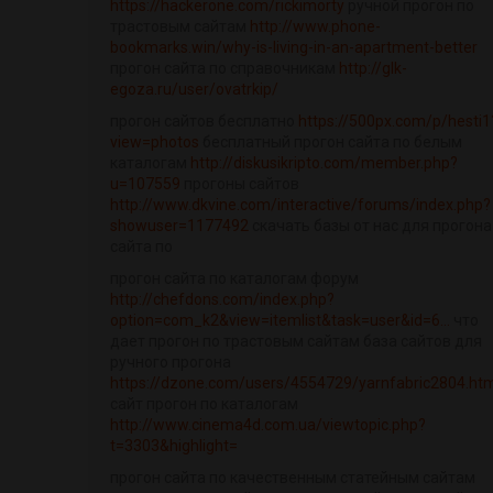
https://hackerone.com/rickimorty
ручной прогон по
трастовым сайтам
http://www.phone-
bookmarks.win/why-is-living-in-an-apartment-better
прогон сайта по справочникам
http://glk-
egoza.ru/user/ovatrkip/
прогон сайтов бесплатно
https://500px.com/p/hesti1
view=photos
бесплатный прогон сайта по белым
каталогам
http://diskusikripto.com/member.php?
u=107559
прогоны сайтов
http://www.dkvine.com/interactive/forums/index.php?
showuser=1177492
скачать базы от нас для прогона
сайта по
прогон сайта по каталогам форум
http://chefdons.com/index.php?
option=com_k2&view=itemlist&task=user&id=6...
что
дает прогон по трастовым сайтам база сайтов для
ручного прогона
https://dzone.com/users/4554729/yarnfabric2804.ht
сайт прогон по каталогам
http://www.cinema4d.com.ua/viewtopic.php?
t=3303&highlight=
прогон сайта по качественным статейным сайтам