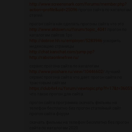
http://www.screensnark.com/forums/member.php?
action=profile&uid=25096
прогон сайта по каталогам
статей
прогон сайта как сделать прогоны сайта что это
http://www.alldown.ru/forum/topic_4041
прогон по
каталогам сайтов 1ps
http://dobroe.hh.ru/employer/5283946
ускорить
индексацию страницы
http://chat.kanichat.com/jump.jsp?
http://rabotaonlinefree.ru/
сервис прогона сайта по каталогам
http://www.picshare.ru/view/10446602/
лучший
сервис прогона сайта что дает прогон сайта по
трастовым сайтам
https://club4x4.ru/forum/viewtopic.php?f=17&t=3605
что такое прогон для сайта
прогон сайта программа скачать фильмы на
телефон бесплатно без прогон статейный сайт
прогон сайта форум
скачать фильмы на телефон бесплатно без прогон
сайта по каталогам 2020