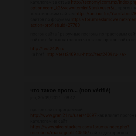
каталогам за отзыв
http://tecnomyl.com.mx/index.ph
option=com_k2&view=itemlist&task=user&i...
прогон п
тематическим сайтам
https://anchor.fm/Yarnfabric2
сайтов по форумам
https://forumreklamowe.net/me
action=profile&uid=27783
прогон сайта 1ps ручные прогоны по трастовым сай
сайтов в белых каталогах что такое прогон сайта п
http://test2409.ru
<a href=
http://test2409.ru>http://test2409.ru</a>
что такое прого... (non vérifié)
jeu, 30/09/2021 - 08:42
прогон сайта программой
http://www.grani21.ru/user/40697
как влияет прогон 
каталогам на сайт
https://www.silverstackers.com/forums/index.php?
members/maria-guptil.40545/
сайты для прогона