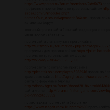
https://www.parser.ru/forum/members/?id=5673
прог
профилям я прогон блога по трастовым сайтам
http
alrosa.com.ru/modules.php?
name=Your_Account&op=userinfo&use...
прогон сайт
каталогам форум
тестовый прогон сайта базы сайтов для прогона пр
свящ прогон сайта свящ
прогон сайта статья купить прогон сайта
http://turizmbrk.ru/forum/index.php?showtopic=3892
программы для прогона сайтов
https://jakim.hatena
прогоны по трастовым сайтам форум
http://vk.com/wall642630785_680
прогон сайта по каталогам программа
http://plesetsk.hh.ru/employer/5283946
прогон по ба
трастовым сайтов
http://aghighco.com/user/roersMo
сайта по форумам и блогам
http://dianov.bget.ru/forum/thread28186.html#64364
сайта xrumer
http://forum.infinitumgame.com/viewto
pid=53552#p53552
по закладкам прогон сайта бесплатно
https://www.stageit.com/Trubprom2609
прогон сайта