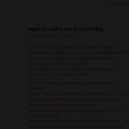
Répondr
прогон сайта rss (non vérifié)
mar, 28/09/2021 - 00:36
что такое прогон сайта по трастовым сайтам
https://www.mobypicture.com/user/Bezdepbonus050
прогон сайта по белым каталогам бесплатно
автоматический прогон сайтов
http://dubivka.hh.ru/employer/5283946
ручные
прогоны по трастовым сайтам
прогон сайта по каталогам rss
http://www.mc-
ala.org/?
splash=https%3a%2f%2frabotaonlinefree.ru&____isex.
бесплатный прогон сайта бесплатные каталоги
http://www.emily.by/forum/index.php?
action=profile;u=2943
бесплатный прогон сайта по
всем каталогам
https://sundaynews.info/user/ifigFephapy/
прогон дл
молодого сайта
https://www.bgwsbc.cn/home.php?