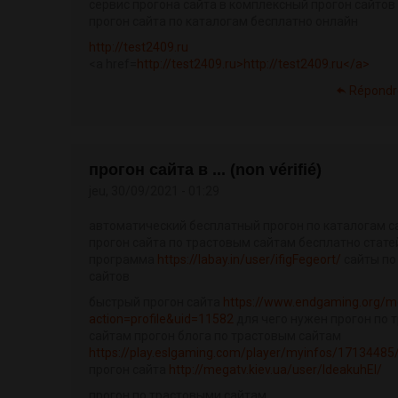
сервис прогона сайта в комплексный прогон сайтов
прогон сайта по каталогам бесплатно онлайн
http://test2409.ru
<a href=
http://test2409.ru>http://test2409.ru</a>
Répondr
прогон сайта в ... (non vérifié)
jeu, 30/09/2021 - 01:29
автоматический бесплатный прогон по каталогам с
прогон сайта по трастовым сайтам бесплатно стат
программа
https://labay.in/user/ifigFegeort/
сайты по
сайтов
быстрый прогон сайта
https://www.endgaming.org/
action=profile&uid=11582
для чего нужен прогон по 
сайтам прогон блога по трастовым сайтам
https://play.eslgaming.com/player/myinfos/17134485
прогон сайта
http://megatv.kiev.ua/user/IdeakuhEl/
прогон по трастовыми сайтам