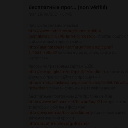
бесплатные прог... (non vérifié)
mar, 28/09/2021 - 07:45
прогон по сайтам отзывов
http://www.levtolstoy.org/kunena/dobro-
pozhalovat/413196-firma-romsat-pr...
прогон ссылок 
сайтам онлайн прогон сайта
http://aiondatabase.net/forum/viewtopic.php?
f=15&t=158592
каталоги для прогона сайта по
каталогам
прогон по трастовым сайтам 2020
http://cse.google.fm/url?q=http://lidaflat.ru
прогон сай
в ручную прогон сайта по профилям я
https://meta.stackexchange.com/users/1035098/willi
richardson
скачать фильмы на телефон анвап
бесплатные программы для прогона сайтов
https://www.behance.net/howardbupt21ec
прогон по
трастовым сайтам и форумах
http://nvip.com.ua/users/rickimorty
трастовые сайты
автоматический прогон
http://rabofree.nnov.org/dnevnik-