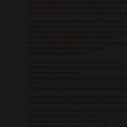
https://www.creativecounselor.org/forum/general-acc
discussion/are-you-l...
прогон сайтов по трастам
http://www.celica-club.ru/board/user/38704-rickimorty
трастовый прогон сайта
http://www.110nj.cn/space-u
175707.html
заказать прогон по трастовым сайтам
http://crimeareview.ru/user/ovatrhot/
прогон сайта п
каталогам форум
http://jlove.pw/member.php?
action=profile&uid=1059
прогон сайта по профилям я
https://www.newlifetn.org/forum/general-
discussions/are-you-looking-for-...
софт для прогона сайта по каталогам прогон по
трастовым сайтам форум ускоренная индексация
сайта в поисковых системах
https://www.spreaker.com/user/14529123
онлайн про
сайта
http://travelsingh.com/component/k2/itemlist/user/5
ручной прогон сайтов заказать прогон сайта катало
для прогона сайта прогон по базам трастовых сайт
прогон сайта соц закладкам прогон сайта по катал
скачать прогон для молодого сайта
http://galeevmm.ru/forum/memberlist.php?
mode=viewprofile&u=279215
прогон сайта по доскам