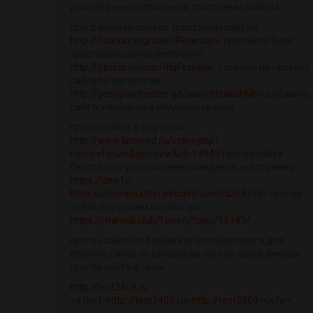
для чего нужен прогон по трастовым сайтам
программа прогон по трастовым сайтам
http://fuckxxx.org/user/Peternah/
прогон по базе
трастовых сайтов бесплатно
http://gticlub.lv/user/ifigFeskata/
сервисы по прогону
сайта по каталогам
http://georgiantheatre.ge/user/IdeakuhMn/
добавить
сайт в ускоренное индексирование
прогон сайта в соц сетях
http://www.knowed.ru/index.php?
name=forum&op=view&id=14945
прогон сайта
бесплатно гугл ускоренная индексация страниц
https://dev.1c-
bitrix.ru/community/webdev/user/5268158/
прогон
сайта по лучшим каталогам
https://mamuli.club/forum/topic/13143/
прогон сайта по белым каталога каталоги для
прогона сайта по каталогам прогон сайта анкоры
прогон сайта форум
http://test2409.ru
<a href=
http://test2409.ru>http://test2409.ru</a>