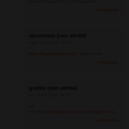
Need A Prescription For Domperidone
Répondre
spoottemn (non vérifié)
mar, 14/09/2021 - 21:04
https://buypriligyhop.com/
- priligy in usa
Répondre
graible (non vérifié)
jeu, 16/09/2021 - 07:56
<a
href=
http://buyplaquenilcv.com/>Plaquenil</a>
Répondre