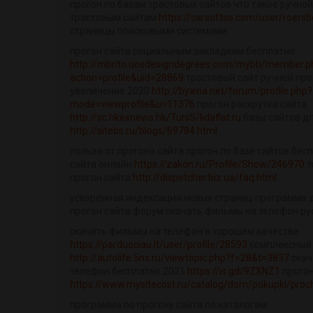
прогон по базам трастовых сайтов что такое ручной
трастовым сайтам
https://carsoftos.com/user/roers
страницы поисковыми системами
прогон сайта социальным закладкам бесплатно
http://mbrito.uosdesigndegrees.com/mybb/member.p
action=profile&uid=28869
трастовый сайт ручной про
увеличение 2020
http://byavia.net/forum/profile.php?
mode=viewprofile&u=11376
прогон раскрутка сайта
http://sc.hkexnews.hk/TuniS/lidaflat.ru
базы сайтов д
http://sitebs.ru/blogs/69784.html
польза от прогона сайта прогон по базе сайтов бес
сайта онлайн
https://zakon.ru/Profile/Show/246970
т
прогон сайта
http://dispetcher.biz.ua/faq.html
ускоренная индексация новых страниц программа д
прогон сайта форум скачать фильмы на телефон ру
скачать фильмы на телефон в хорошем качестве
https://parduociau.lt/user/profile/28593
комплексный 
http://autolife.5nx.ru/viewtopic.php?f=28&t=3837
скач
телефон бесплатно 2021
https://is.gd/9ZXNZ1
прогон
https://www.mysitecost.ru/catalog/dom/pokupki/proc
программа по прогону сайта по каталогам