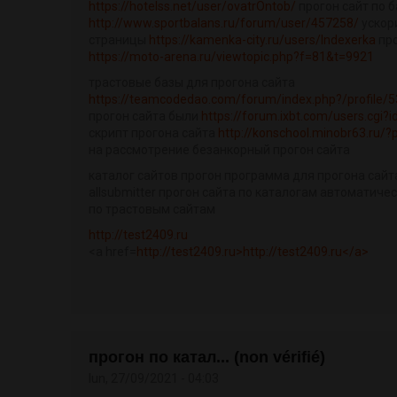
https://hotelss.net/user/ovatrOntob/
прогон сайт по 
http://www.sportbalans.ru/forum/user/457258/
ускор
страницы
https://kamenka-city.ru/users/Indexerka
про
https://moto-arena.ru/viewtopic.php?f=81&t=9921
трастовые базы для прогона сайта
https://teamcodedao.com/forum/index.php?/profile/53
прогон сайта были
https://forum.ixbt.com/users.cgi
скрипт прогона сайта
http://konschool.minobr63.ru/
на рассмотрение безанкорный прогон сайта
каталог сайтов прогон программа для прогона сайт
allsubmitter прогон сайта по каталогам автоматиче
по трастовым сайтам
http://test2409.ru
<a href=
http://test2409.ru>http://test2409.ru</a>
прогон по катал... (non vérifié)
lun, 27/09/2021 - 04:03