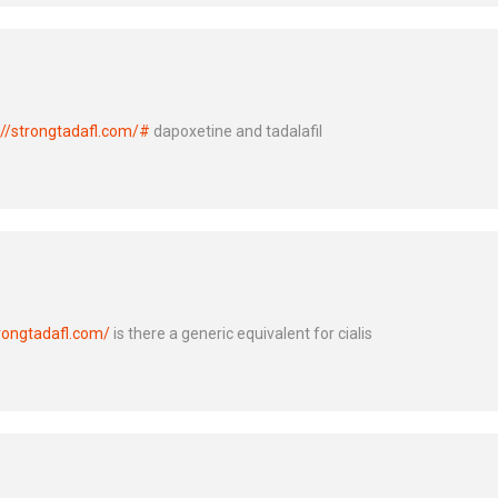
://strongtadafl.com/#
dapoxetine and tadalafil
trongtadafl.com/
is there a generic equivalent for cialis