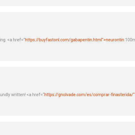
ing. <a href="
https://buyfastonl.com/gabapentin.html">neurontin
100m
undly written! <a href="
https://gnolvade.com/es/comprar-finasterida/