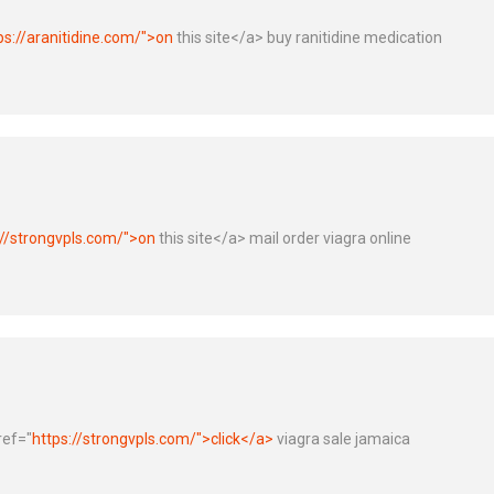
ps://aranitidine.com/">on
this site</a> buy ranitidine medication
://strongvpls.com/">on
this site</a> mail order viagra online
ref="
https://strongvpls.com/">click</a>
viagra sale jamaica