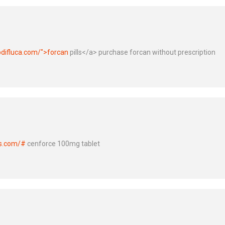
pdifluca.com/">forcan
pills</a> purchase forcan without prescription
rs.com/#
cenforce 100mg tablet