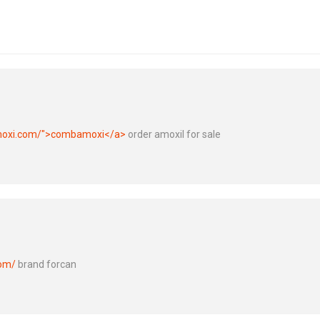
moxi.com/">combamoxi</a>
order amoxil for sale
com/
brand forcan