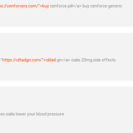
ps://cenforcers.com/">buy
cenforce pill</a> buy cenforce generic
="
https://ciltadgn.com/">ciltad
gn</a> cialis 20mg side effects
es cialis lower your blood pressure