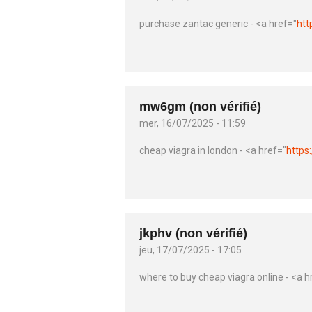
purchase zantac generic - <a href="
htt
mw6gm (non vérifié)
mer, 16/07/2025 - 11:59
cheap viagra in london - <a href="
https
jkphv (non vérifié)
jeu, 17/07/2025 - 17:05
where to buy cheap viagra online - <a h