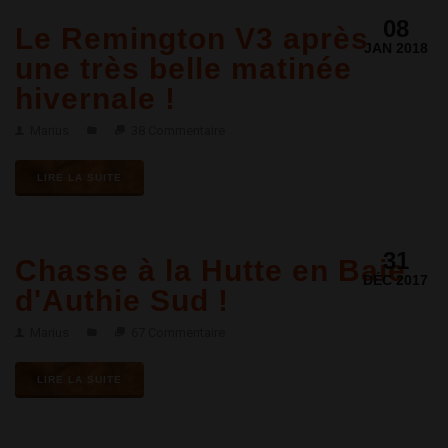
08
Le Remington V3 après
JAN 2018
une très belle matinée
hivernale !
Marius
38 Commentaire
LIRE LA SUITE
31
Chasse à la Hutte en Baie
DÉC 2017
d'Authie Sud !
Marius
67 Commentaire
LIRE LA SUITE