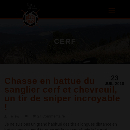
Aller au
contenu
Toggle
principal
navigatio
CERF
23
Chasse en battue du
JUIL 2018
sanglier cerf et chevreuil,
un tir de sniper incroyable
!
Feliew
21 Commentaire
Je ne suis pas un grand habitué des tirs à longues distance en