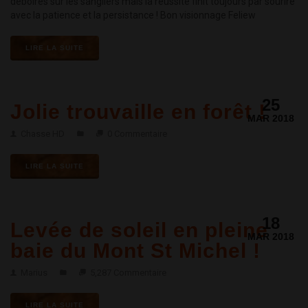
déboires sur les sangliers mais la réussite finit toujours par sourire
avec la patience et la persistance ! Bon visionnage Feliew
LIRE LA SUITE
25
Jolie trouvaille en forêt !
MAR 2018
Chasse HD
0 Commentaire
LIRE LA SUITE
18
Levée de soleil en pleine
MAR 2018
baie du Mont St Michel !
Marius
5,287 Commentaire
LIRE LA SUITE