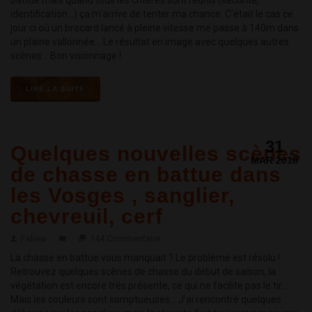
battue mais quand tous les critères sont réunis (sécurité,
identification...) ça m'arrive de tenter ma chance. C'était le cas ce
jour ci où un brocard lancé à pleine vitesse me passe à 140m dans
un plaine vallonnée... Le résultat en image avec quelques autres
scènes... Bon visionnage !
LIRE LA SUITE
31
Quelques nouvelles scènes
MAR 2018
de chasse en battue dans
les Vosges , sanglier,
chevreuil, cerf
Feliew
144 Commentaire
La chasse en battue vous manquait ? Le problème est résolu !
Retrouvez quelques scènes de chasse du début de saison, la
végétation est encore très présente, ce qui ne facilite pas le tir...
Mais les couleurs sont somptueuses... J'ai rencontré quelques