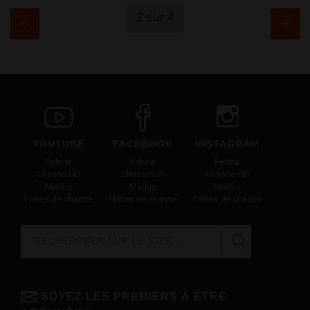
2 sur 4
YOUTUBE
FACEBOOK
INSTAGRAM
Feliew
Feliew
Feliew
Chasse HD
Chasse HD
Chasse HD
Marius
Marius
Marius
Frères de chasse
Frères de chasse
Frères de chasse
Rechercher
FORMULAIRE DE RECHERCHE
SOYEZ LES PREMIERS À ÊTRE