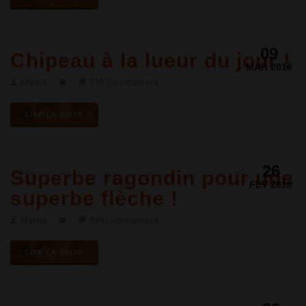
09
Chipeau à la lueur du jour !
MAR 2018
Marius
756 Commentaire
LIRE LA SUITE
26
Superbe ragondin pour une
FÉV 2018
superbe flèche !
Marius
249 Commentaire
LIRE LA SUITE