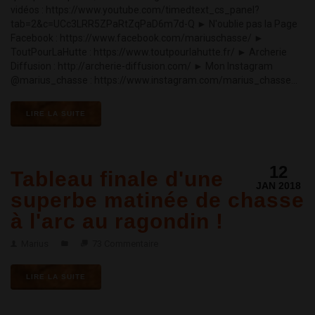
vidéos : https://www.youtube.com/timedtext_cs_panel?
tab=2&c=UCc3LRR5ZPaRtZqPaD6m7d-Q ► N'oublie pas la Page
Facebook : https://www.facebook.com/mariuschasse/ ►
ToutPourLaHutte : https://www.toutpourlahutte.fr/ ► Archerie
Diffusion : http://archerie-diffusion.com/ ► Mon Instagram
@marius_chasse : https://www.instagram.com/marius_chasse...
LIRE LA SUITE
12
Tableau finale d'une
JAN 2018
superbe matinée de chasse
à l'arc au ragondin !
Marius
73 Commentaire
LIRE LA SUITE