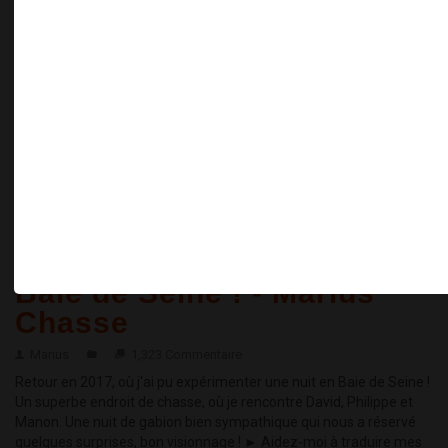
31
Fermeture de la Chasse
JAN 2018
×
2018 - Mon Premier
Morillon !
Marius
59 Commentaire
LIRE LA SUITE
19
Chasse au Gabion - La
JAN 2018
Baie de Seine ! - Marius
Chasse
Marius
1,323 Commentaire
Retour en 2017, où j'ai pu expérimenter une nuit en Baie de Seine !
Un superbe endroit de chasse, où je rencontre David, Philippe et
Manon. Une nuit de gabion bien sympathique qui nous a réservé
quelques surprises, bon visionnage ! ► Aidez-moi à traduire mes