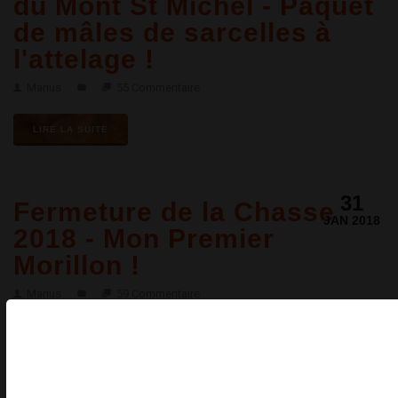
du Mont St Michel - Paquet
de mâles de sarcelles à
l'attelage !
Marius
55 Commentaire
LIRE LA SUITE
31
Fermeture de la Chasse
JAN 2018
2018 - Mon Premier
Morillon !
Marius
59 Commentaire
LIRE LA SUITE