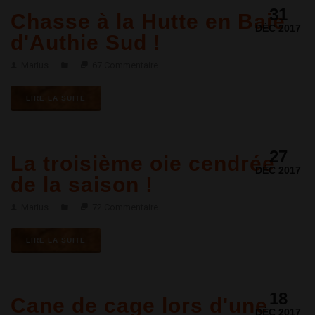
31
Chasse à la Hutte en Baie
DÉC 2017
d'Authie Sud !
Marius
67 Commentaire
LIRE LA SUITE
27
La troisième oie cendrée
DÉC 2017
de la saison !
Marius
72 Commentaire
LIRE LA SUITE
18
Cane de cage lors d'une
DÉC 2017