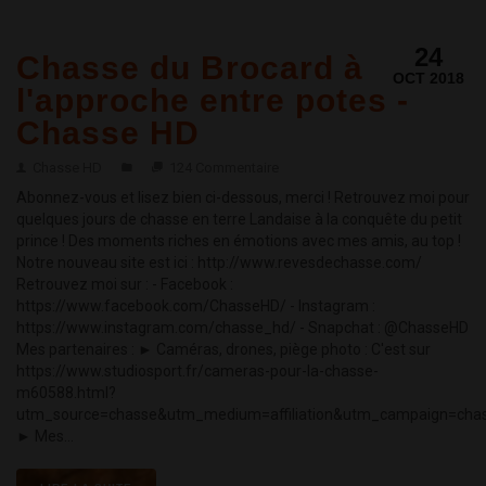
24
Chasse du Brocard à
OCT 2018
l'approche entre potes -
Chasse HD
Chasse HD
124 Commentaire
Abonnez-vous et lisez bien ci-dessous, merci ! Retrouvez moi pour
quelques jours de chasse en terre Landaise à la conquête du petit
prince ! Des moments riches en émotions avec mes amis, au top !
Notre nouveau site est ici : http://www.revesdechasse.com/
Retrouvez moi sur : - Facebook :
https://www.facebook.com/ChasseHD/ - Instagram :
https://www.instagram.com/chasse_hd/ - Snapchat : @ChasseHD
Mes partenaires : ► Caméras, drones, piège photo : C'est sur
https://www.studiosport.fr/cameras-pour-la-chasse-
m60588.html?
utm_source=chasse&utm_medium=affiliation&utm_campaign=cha
► Mes...