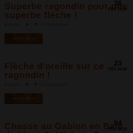
26
Superbe ragondin pour une
FÉV 2018
superbe flèche !
Marius
249 Commentaire
LIRE LA SUITE
23
Flèche d'oreille sur ce
FÉV 2018
ragondin !
Marius
62 Commentaire
LIRE LA SUITE
04
Chasse au Gabion en Baie
FÉV 2018