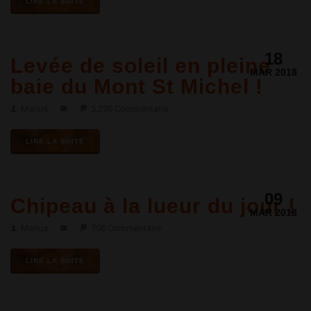
LIRE LA SUITE
18
Levée de soleil en pleine
MAR 2018
baie du Mont St Michel !
Marius
5,290 Commentaire
LIRE LA SUITE
09
Chipeau à la lueur du jour !
MAR 2018
Marius
756 Commentaire
LIRE LA SUITE