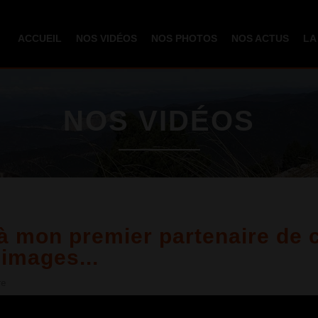
Aller au
contenu
ACCUEIL
NOS VIDÉOS
NOS PHOTOS
NOS ACTUS
LA
principal
NOS VIDÉOS
 mon premier partenaire de c
images...
re