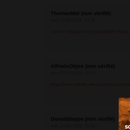
ThomasMal (non vérifié)
mer, 27/05/2026 - 01:58
<a href="
https://rentry.co/i2ehyta9">https
AlfredoObjes (non vérifié)
mer, 27/05/2026 - 02:37
https://www.tickets-sale.ru/avia/inc/pro
Donalddaype (non vérifié)
mer, 27/05/2026 - 02:53