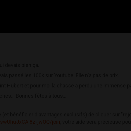
ui devais bien ça.
is passé les 100k sur Youtube. Elle n'a pas de prix.
Saint Hubert et pour moi la chasse a perdu une immense pa
ches... Bonnes fêtes à tous...
(et bénéficier d'avantages exclusifs) de cliquer sur "rejoi
tswUhuJxCAl8z-jwOQ/join
, votre aide sera précieuse pou