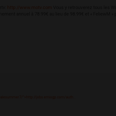
rtv:
http://www.motv.com
Vous y retrouverez tous les Wil
nement annuel à 78.99€ au lieu de 98.99€ et « FeliewM »
calesummer7/">http://jobs.emiogp.com/auth...