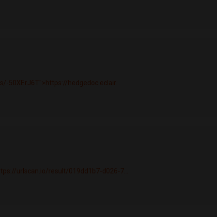
/s/-50XErJ6T">https://hedgedoc.eclair....
tps://urlscan.io/result/019dd1b7-d026-7...