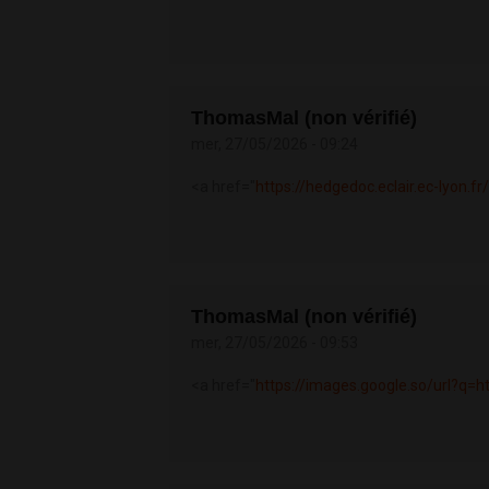
ThomasMal (non vérifié)
mer, 27/05/2026 - 09:24
<a href="
https://hedgedoc.eclair.ec-lyon.fr
ThomasMal (non vérifié)
mer, 27/05/2026 - 09:53
<a href="
https://images.google.so/url?q=ht