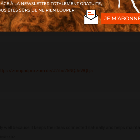
m/
">tordex link </a>
https://darknetmarketgate.com/
<a href="
https:/
=https://zumpadpro.zum.de/J2rbo25NQJeWQLj5...
lly well because it keeps the ideas connected naturally and helps mainta
вия</a>