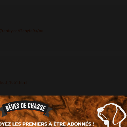
://rentry.co/i2ehyta9</a>
mokod_1051.html