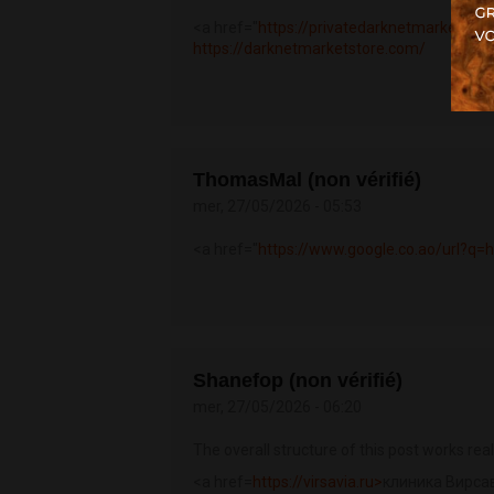
<a href="
https://privatedarknetmarket.co
https://darknetmarketstore.com/
ThomasMal (non vérifié)
mer, 27/05/2026 - 05:53
<a href="
https://www.google.co.ao/url?q
Shanefop (non vérifié)
mer, 27/05/2026 - 06:20
The overall structure of this post works rea
<a href=
https://virsavia.ru>
клиника Вирса