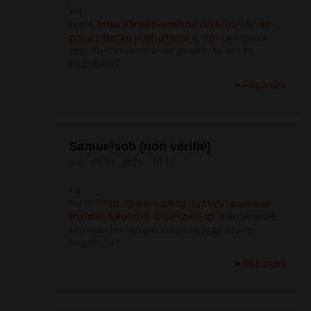
<a
href="
https://tinepoverish.ru/2026/05/15/vse-
pro-jezoteriku-pogruzhenie-v-mir-...
матрица
судьбы</a> читали когда нибудь что то
подобное?
Répondre
Samuelsob (non vérifié)
mer, 03/06/2026 - 10:24
<a
href="
https://parovozshop.ru/stati/raspisanie-
matchej-iskusstvo-organizacii-sp...
расписание
матчей</a> читали когда нибудь что то
подобное?
Répondre