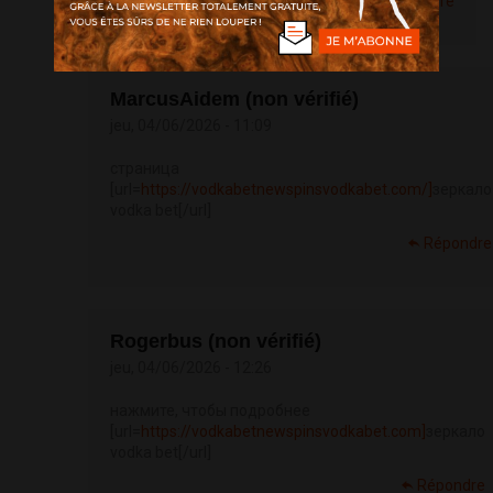
Répondre
MarcusAidem (non vérifié)
jeu, 04/06/2026 - 11:09
страница
[url=
https://vodkabetnewspinsvodkabet.com/]
зеркало
vodka bet[/url]
Répondre
Rogerbus (non vérifié)
jeu, 04/06/2026 - 12:26
нажмите, чтобы подробнее
[url=
https://vodkabetnewspinsvodkabet.com]
зеркало
vodka bet[/url]
Répondre