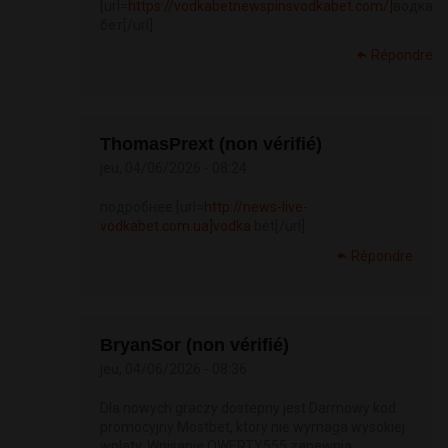
[url=
https://vodkabetnewspinsvodkabet.com/]
водка
бет[/url]
Répondre
ThomasPrext (non vérifié)
jeu, 04/06/2026 - 08:24
подробнее [url=
http://news-live-
vodkabet.com.ua]vodka
bet[/url]
Répondre
BryanSor (non vérifié)
jeu, 04/06/2026 - 08:36
Dla nowych graczy dostepny jest Darmowy kod
promocyjny Mostbet, ktory nie wymaga wysokiej
wplaty. Wpisanie QWERTY555 zapewnia