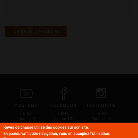
YOUTUBE
FACEBOOK
INSTAGRAM
Feliew
Feliew
Feliew
Chasse HD
Chasse HD
Chasse HD
Marius
Marius
Marius
Rêves de chasse utilise des cookies sur son site.
Frères de chasse
Frères de chasse
Frères de chasse
En poursuivant votre navigation, vous en acceptez l'utilisation.