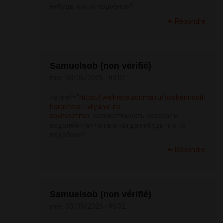
нибудь что то подобное?
Répondre
Samuelsob (non vérifié)
mer, 03/06/2026 - 03:01
<a href="
https://wellnessizdoma.ru/osobennosti-
haraktera-i-vliyanie-na-
sovmestimo...
совместимость козерог и
водолей</a> читали когда нибудь что то
подобное?
Répondre
Samuelsob (non vérifié)
mer, 03/06/2026 - 06:32