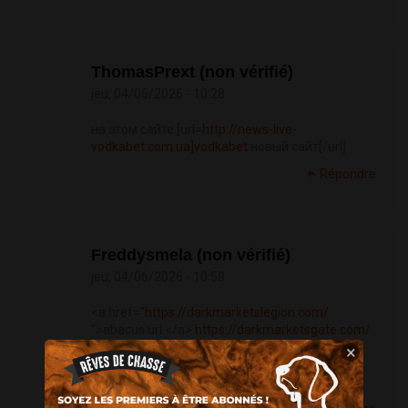
ThomasPrext (non vérifié)
jeu, 04/06/2026 - 10:28
на этом сайте [url=
http://news-live-
vodkabet.com.ua]vodkabet
новый сайт[/url]
Répondre
Freddysmela (non vérifié)
jeu, 04/06/2026 - 10:58
<a href="
https://darkmarketslegion.com/
">abacus url </a>
https://darkmarketsgate.com/
<a href="
https://darkmarketslegion.com/
×
">torzon market darknet </a>
https://darkmarketsgate.com/