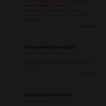
<a href="
https://mokoskr.ru/sovmestimost-
znakov-zodiaka-na-omnivatic-
astrologiche...
Совместимость знаков
зодиака</a> читали когда нибудь что то
подобное?
Répondre
Thomasstelt (non vérifié)
mer, 03/06/2026 - 09:27
узнать [url=
https://vodka-bet-058.top]
водка
бэт[/url]
Répondre
Samuelsob (non vérifié)
mer, 03/06/2026 - 10:01