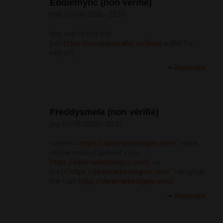
Eddiethync (non vérifié)
mer, 03/06/2026 - 23:59
hop over to this site
[url=
https://compasswallet.cc/]best
wallet for
sei[/url]
Répondre
Freddysmela (non vérifié)
jeu, 04/06/2026 - 00:03
<a href="
https://darkmarketlegion.com/
">dark
matter market darknet </a>
https://darkmarketslegion.com/
<a
href="
https://darkmarketslegion.com/
">drughub
link </a>
https://darkmarketsgate.com/
Répondre