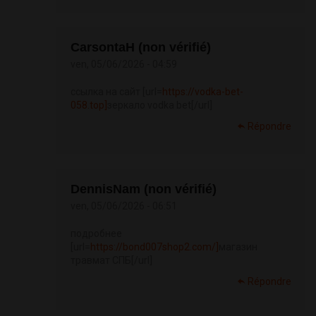
CarsontaH (non vérifié)
ven, 05/06/2026 - 04:59
ссылка на сайт [url=
https://vodka-bet-
058.top]
зеркало vodka bet[/url]
Répondre
DennisNam (non vérifié)
ven, 05/06/2026 - 06:51
подробнее
[url=
https://bond007shop2.com/]
магазин
травмат СПБ[/url]
Répondre