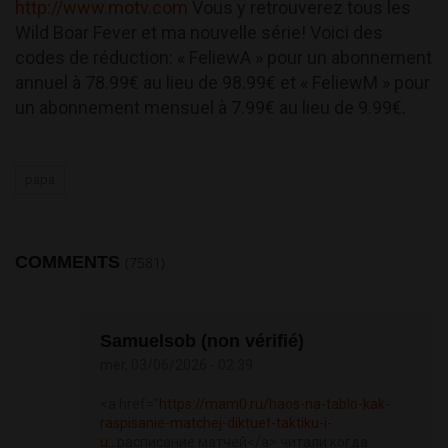
http://www.motv.com
Vous y retrouverez tous les
Wild Boar Fever et ma nouvelle série! Voici des
codes de réduction: « FeliewA » pour un abonnement
annuel à 78.99€ au lieu de 98.99€ et « FeliewM » pour
un abonnement mensuel à 7.99€ au lieu de 9.99€.
papa
COMMENTS
(7581)
Samuelsob (non vérifié)
mer, 03/06/2026 - 02:39
<a href="
https://mam0.ru/haos-na-tablo-kak-
raspisanie-matchej-diktuet-taktiku-i-
u...
расписание матчей</a> читали когда