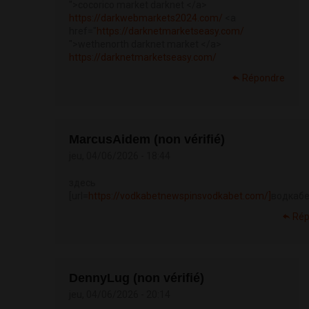
">cocorico market darknet </a>
https://darkwebmarkets2024.com/
<a
href="
https://darknetmarketseasy.com/
">wethenorth darknet market </a>
https://darknetmarketseasy.com/
Répondre
MarcusAidem (non vérifié)
jeu, 04/06/2026 - 18:44
здесь
[url=
https://vodkabetnewspinsvodkabet.com/]
водкабет
Rép
DennyLug (non vérifié)
jeu, 04/06/2026 - 20:14