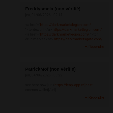
Freddysmela (non vérifié)
jeu, 04/06/2026 - 02:14
<a href="
https://darkmarketslegion.com/
">tordex url </a>
https://darkmarketlegion.com/
<a href="
https://darkmarketlegion.com/
">tor
drug market </a>
https://darkmarketsgate.com/
Répondre
PatrickMof (non vérifié)
jeu, 04/06/2026 - 03:22
see here now [url=
https://leap-app.cc]best
cosmos wallet[/url]
Répondre