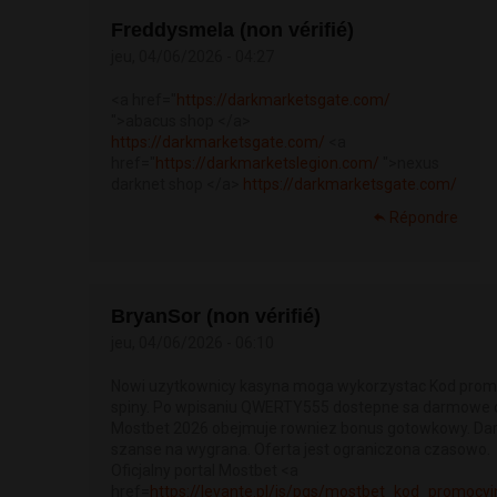
Freddysmela (non vérifié)
jeu, 04/06/2026 - 04:27
<a href="
https://darkmarketsgate.com/
">abacus shop </a>
https://darkmarketsgate.com/
<a
href="
https://darkmarketslegion.com/
">nexus
darknet shop </a>
https://darkmarketsgate.com/
Répondre
BryanSor (non vérifié)
jeu, 04/06/2026 - 06:10
Nowi uzytkownicy kasyna moga wykorzystac Kod pro
spiny. Po wpisaniu QWERTY555 dostepne sa darmowe o
Mostbet 2026 obejmuje rowniez bonus gotowkowy. Da
szanse na wygrana. Oferta jest ograniczona czasowo.
Oficjalny portal Mostbet <a
href=
https://levante.pl/js/pgs/mostbet_kod_promocyjny