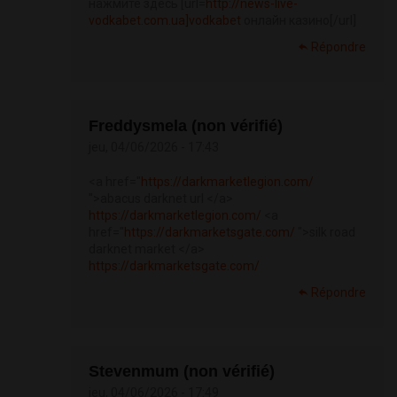
нажмите здесь [url=
http://news-live-
vodkabet.com.ua]vodkabet
онлайн казино[/url]
Répondre
Freddysmela (non vérifié)
jeu, 04/06/2026 - 17:43
<a href="
https://darkmarketlegion.com/
">abacus darknet url </a>
https://darkmarketlegion.com/
<a
href="
https://darkmarketsgate.com/
">silk road
darknet market </a>
https://darkmarketsgate.com/
Répondre
Stevenmum (non vérifié)
jeu, 04/06/2026 - 17:49