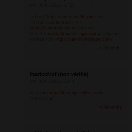
mer, 03/06/2026 - 21:50
<a href="
https://darkmarketlegion.com/
">cocorico darknet link </a>
https://darkmarketsgate.com/
<a
href="
https://darkmarketslegion.com/
">darknet
markets </a>
https://darkmarketsgate.com/
Répondre
PatrickMof (non vérifié)
mer, 03/06/2026 - 23:11
more [url=
https://leap-app.cc]leap
wallet
features[/url]
Répondre