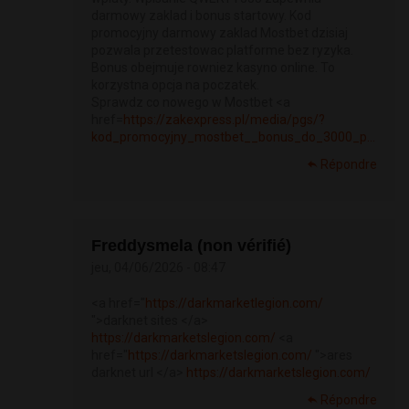
darmowy zaklad i bonus startowy. Kod
promocyjny darmowy zaklad Mostbet dzisiaj
pozwala przetestowac platforme bez ryzyka.
Bonus obejmuje rowniez kasyno online. To
korzystna opcja na poczatek.
Sprawdz co nowego w Mostbet <a
href=
https://zakexpress.pl/media/pgs/?
kod_promocyjny_mostbet__bonus_do_3000_p...
Répondre
Freddysmela (non vérifié)
jeu, 04/06/2026 - 08:47
<a href="
https://darkmarketlegion.com/
">darknet sites </a>
https://darkmarketslegion.com/
<a
href="
https://darkmarketslegion.com/
">ares
darknet url </a>
https://darkmarketslegion.com/
Répondre