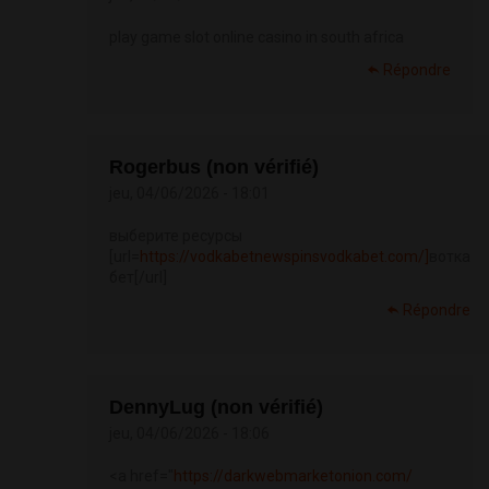
play game slot online casino in south africa
Répondre
Rogerbus (non vérifié)
jeu, 04/06/2026 - 18:01
выберите ресурсы
[url=
https://vodkabetnewspinsvodkabet.com/]
вотка
бет[/url]
Répondre
DennyLug (non vérifié)
jeu, 04/06/2026 - 18:06
<a href="
https://darkwebmarketonion.com/