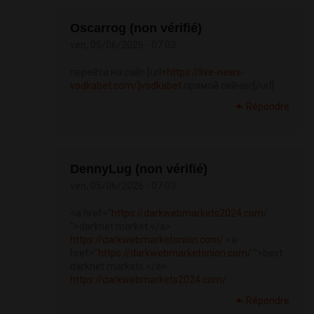
Oscarrog (non vérifié)
ven, 05/06/2026 - 07:03
перейти на сайт [url=
https://live-news-
vodkabet.com/]vodkabet
прямой сейчас[/url]
Répondre
DennyLug (non vérifié)
ven, 05/06/2026 - 07:03
<a href="
https://darkwebmarkets2024.com/
">darknet market </a>
https://darkwebmarketonion.com/
<a
href="
https://darkwebmarketonion.com/
">best
darknet markets </a>
https://darkwebmarkets2024.com/
Répondre