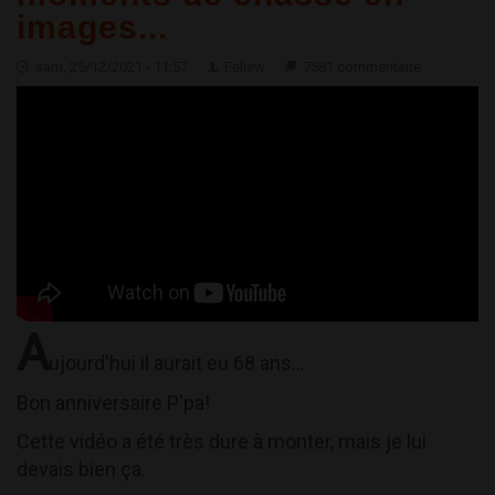
images...
sam, 25/12/2021 - 11:57
Feliew
7581 commentaire
A
ujourd'hui il aurait eu 68 ans...
Bon anniversaire P'pa!
Cette vidéo a été très dure à monter, mais je lui
devais bien ça.