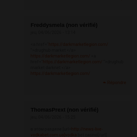
Freddysmela (non vérifié)
jeu, 04/06/2026 - 13:14
<a href="
https://darkmarketlegion.com/
">drughub market </a>
https://darkmarketlegion.com/
<a
href="
https://darkmarketlegion.com/
">drughub
market darknet </a>
https://darkmarketlegion.com/
Répondre
ThomasPrext (non vérifié)
jeu, 04/06/2026 - 15:25
в этом разделе [url=
http://news-live-
vodkabet.com.ua]vodka
bet casino[/url]