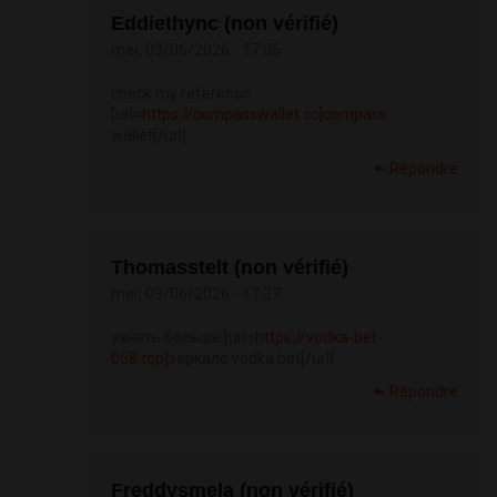
Eddiethync (non vérifié)
mer, 03/06/2026 - 17:05
check my reference
[url=
https://compasswallet.cc]compass
wallet[/url]
Répondre
Thomasstelt (non vérifié)
mer, 03/06/2026 - 17:37
узнать больше [url=
https://vodka-bet-
058.top]
зеркало vodka bet[/url]
Répondre
Freddysmela (non vérifié)