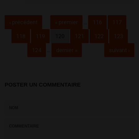
Pages
‹ précédent
« premier
…
116
117
118
119
120
121
122
123
124
…
dernier »
suivant ›
POSTER UN COMMENTAIRE