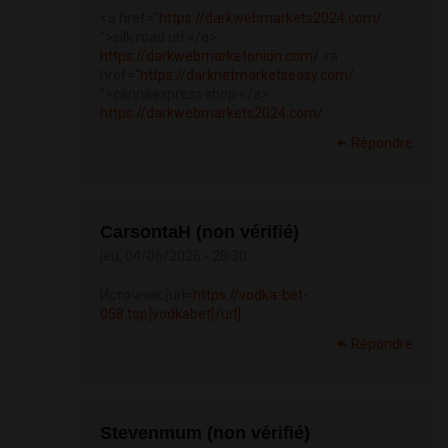
<a href="
https://darkwebmarkets2024.com/
">silk road url </a>
https://darkwebmarketonion.com/
<a
href="
https://darknetmarketseasy.com/
">cannaexpress shop </a>
https://darkwebmarkets2024.com/
Répondre
CarsontaH (non vérifié)
jeu, 04/06/2026 - 20:30
Источник [url=
https://vodka-bet-
058.top]vodkabet[/url]
Répondre
Stevenmum (non vérifié)