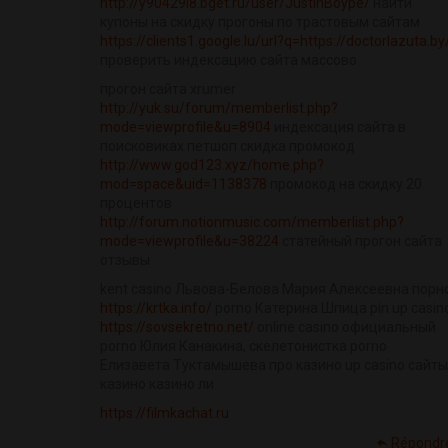
http://y90429l8.bget.ru/user/JustinBoype/
найти
купоны на скидку прогоны по трастовым сайтам
https://clients1.google.lu/url?q=https://doctorlazuta.by
проверить индексацию сайта массово
прогон сайта xrumer
http://yuk.su/forum/memberlist.php?
mode=viewprofile&u=8904
индексация сайта в
поисковиках петшоп скидка промокод
http://www.god123.xyz/home.php?
mod=space&uid=1138378
промокод на скидку 20
процентов
http://forum.notionmusic.com/memberlist.php?
mode=viewprofile&u=38224
статейный прогон сайта
отзывы
kent casino Львова-Белова Мария Алексеевна порн
https://krtka.info/
porno Катерина Шпица pin up casin
https://sovsekretno.net/
online casino официальный
porno Юлия Канакина, скелетонистка porno
Елизавета Туктамышева про казино up casino сайты
казино казино ли
https://filmkachat.ru
Répondr