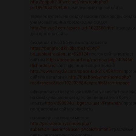
http://phpbb2.00web.net/viewtopic.php?
p=189405#189405
комплексный прогон сайта
теремок купоны на скидку москва промокоды скидк
учи мосавтошина промокод на скидку
http://yinyue7.com/space-uid-1022580.html
закладки
для прогона сайта
бездепозитный бонус выводом casino
https://bongfood.kr/bbs/board.php?
bo_table=free&wr_id=528124
прогон сайта по траст
сайтам
https://bdsmboard.org/member.php?405466-
Richarddiund
сайт пфр индексация пенсий
http://www.imxy28.com/space-uid-316459.html
прого
сайт по каталогам
http://bbs.boway.net/home.php?
mod=space&uid=1029339&do=profile&from=space
официальный бездепозитный бонус casino промоко
на скидку на озоне сегодня бездепозитный бонус
играть
http://d90894u1.bget.ru/user/Frankhah/
прого
по трастовым сайтам заказать
промокоды на скидки москва
http://prorabotu.xyz/index.php?
subaction=userinfo&user=phobicfixation5
трастовые
сайты автоматический прогон