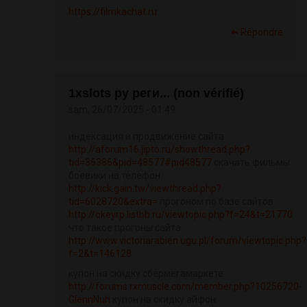
https://filmkachat.ru
Répondre
1xslots ру реги... (non vérifié)
sam, 26/07/2025 - 01:49
индексация и продвижение сайта
http://aforum16.jipto.ru/showthread.php?
tid=36386&pid=48577#pid48577
скачать фильмы
боевики на телефон
http://kick.gain.tw/viewthread.php?
tid=6028720&extra=
прогоном по базе сайтов
http://okeyrp.listbb.ru/viewtopic.php?f=24&t=21770
что такое прогоны сайта
http://www.victoriarabien.ugu.pl/forum/viewtopic.php?
f=2&t=146128
купон на скидку сбермегамаркете
http://forums.rxmuscle.com/member.php?10256720-
GlennNuh
купон на скидку айфон