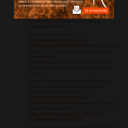
f=45&t=67620&p=447561#p447561
закрытые
от индексации страницы
https://ragnarok.ch/forum/viewthread.php?
thread_id=263375
разместить статью
продвижения сайта
трастовые сайты прогон
http://regvoice.com/home.php?
mod=space&uid=77618&do=profile
купон али на
скидку 2022 ноябрь прогоны по трастовым
сайтам форум
http://nvkb.ru/forum/index.php/user/104567/
проблемы продвижения гостиничных услуг
статья
купоны и скидки на перманентный макияж
купон на скидку яндекс такси ускорение
индексации сайта через пинг
http://raid4x4.ru/memberlist.php?
mode=viewprofile&u=11215
самокат скидка на
первый заказ промокод
https://namosusan.com/bbs/board.php?
bo_table=free&wr_id=220526
регистрация и прогон сайта ламода скидка на