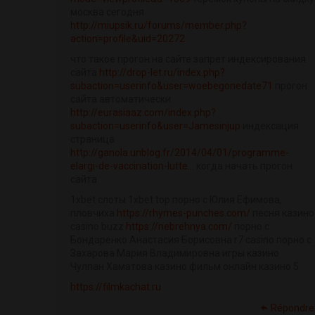
москва сегодня
http://miupsik.ru/forums/member.php?
action=profile&uid=20272
что такое прогон на сайте запрет индексирования
сайта
http://drop-let.ru/index.php?
subaction=userinfo&user=woebegonedate71
прогон
сайта автоматически
http://eurasiaaz.com/index.php?
subaction=userinfo&user=Jamesinjup
индексация
страница
http://ganola.unblog.fr/2014/04/01/programme-
elargi-de-vaccination-lutte...
когда начать прогон
сайта
1xbet слоты 1xbet top порно с Юлия Ефимова,
пловчиха
https://rhymes-punches.com/
песня казино
casino buzz
https://nebrehnya.com/
порно с
Бондаренко Анастасия Борисовна r7 casino порно с
Захарова Мария Владимировна игры казино
Чулпан Хаматова казино фильм онлайн казино 5
https://filmkachat.ru
Répondre