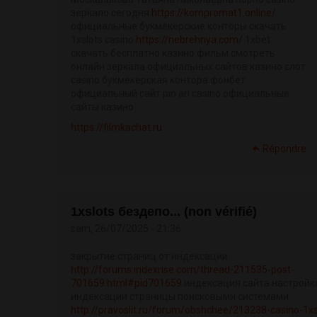
зеркало сегодня
https://kompromat1.online/
официальные букмекерские конторы скачать
1xslots casino
https://nebrehnya.com/
1xbet
скачать бесплатно казино фильм смотреть
онлайн зеркала официальных сайтов казино слот
casino букмекерская контора фонбет
официальный сайт pin ап casino официальные
сайты казино
https://filmkachat.ru
Répondre
1xslots бездепо... (non vérifié)
sam, 26/07/2025 - 21:36
закрытие страниц от индексации
http://forums.indexrise.com/thread-211535-post-
701659.html#pid701659
индексация сайта настройк
индексации страницы поисковыми системами
http://pravoslit.ru/forum/obshchee/213238-casino-1xs