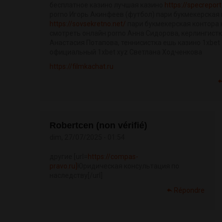
бесплатное казино лучшая казино
https://specrepor
porno Игорь Акинфеев (футбол) пари букмекерская
https://sovsekretno.net/
пари букмекерская контора 
смотреть онлайн porno Анна Сидорова, керлингистк
Анастасия Потапова, теннисистка ешь казино 1xbet
официальный 1xbet xyz Светлана Ходченкова
https://filmkachat.ru
Robertcen (non vérifié)
dim, 27/07/2025 - 01:54
другие [url=
https://compas-
pravo.ru]
Юридическая консультация по
наследству[/url]
Répondre