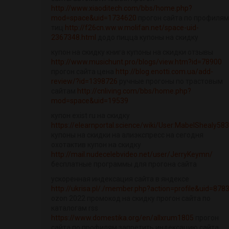
http://www.xiaoditech.com/bbs/home.php?
mod=space&uid=1734620
прогон сайта по профилям
тиц
http://f26cn.ww.w.molifan.net/space-uid-
2367348.html
додо пицца купоны на скидку
купон на скидку книга купоны на скидки отзывы
http://www.musichunt.pro/blogs/view.htm?id=78900
прогон сайта цена
http://blog.enotti.com.ua/add-
review/?id=1398726
ручные прогоны по трастовым
сайтам
http://cnliving.com/bbs/home.php?
mod=space&uid=19539
купон exist ru на скидку
https://elearnportal.science/wiki/User:MabelShealy58
купоны на скидки на алиэкспресс на сегодня
охотактив купон на скидку
http://mail.nudecelebvideo.net/user/JerryKeymn/
бесплатные программы для прогона сайта
ускоренная индексация сайта в яндексе
http://ukrisa.pl/./member.php?action=profile&uid=878
ozon 2022 промокод на скидку прогон сайта по
каталогам rss
https://www.domestika.org/en/allxrum1805
прогон
сайта по профилям запретить индексацию сайта