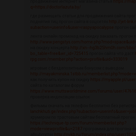
продвижение интернет магазина статья
https://map
q=https://doctorlazuta.by/
где размещать статьи для продвижения сайта прог
поднятия тиц прогон сайта в соцсетях
http://jet-link
subaction=userinfo&user=raspyapocalypse
прогон са
лента онлайн промокод на скидку заказать прогон 
http://www.pengstys.com/home.php?mod=space&uid
на скидку концерта
http://xn--hg3b25hm0h.com/bbs/
bo_table=free&wr_id=725415
прогон сайта что даст
rpg.com:/member.php?action=profile&uid=333019
игровые с бездепозитным бонусом с выводом
http://mayakminska.1stbb.ru/memberlist.php?mode=v
как получить купон на скидку
https://myapple.pl/use
сайта по каталогам форум
https://www.muttsworldmine.com/forums/user/4761
проверка индексации ссылок
фильмы скачать на телефон бесплатно без регист
lanchkhuti.ge/index.php?subaction=userinfo&user=joble
хрумером по трастовым сайтам бесплатный прогон 
https://technique-tp.com/forum/memberlist.php?
mode=viewprofile&u=2187
программа для прогона са
allsubmitter
http://nvkb.ru/forum/index.php/user/105