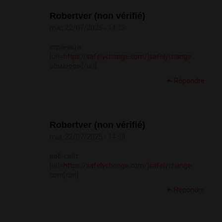
Robertver (non vérifié)
mar, 22/07/2025 - 14:13
страница
[url=
https://safelychonge.com/]safelychange
обменник[/url]
Répondre
Robertver (non vérifié)
mar, 22/07/2025 - 14:58
веб-сайт
[url=
https://safelychonge.com/]safelychange
com[/url]
Répondre