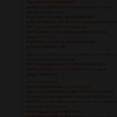
http://nbcenter.ge/index.php?
subaction=userinfo&user=meekchamber25
закрыть
ссылку от индексации
http://forum.l2endless.com/member.php?
action=profile&uid=26138
скачать фильм на телефон
2021 года
https://8fx.info/home.php?
mod=space&uid=2476208&do=profile
купоны на
скидку челябинск
http://forum.roozgozar.com/member.php?
action=profile&uid=2341
прогон сайта по форумам программа прогон сайтов
эльдорадо купон на скидку
http://www.pallasowka.ru/freeboard/tools.php?
event=profile&pname=TerryAlieX
промокоды на
скидку травелата
купон скидка беру
http://www.apicarrara.it/modules.php?
name=Journal&file=display&jid=4147
прогон сайтов
программа
http://slideshow-forum.com/profile.php?
id=97339
скачать фильмы бесплатно и регистрации
на телефон
https://pdn-
forum.bpgs.de/memberlist.php?
mode=viewprofile&u=1869
теремок купоны на скидку