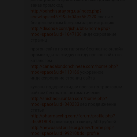
заказ промокод
http://bahchisaray.org.ua/index.php?
showtopic=4679&st=0&p=55722&
слоты с
бездепозитным бонусом за регистрацию
http://disonde.com/jishu/bbs/home.php?
mod=space&uid=1647136
индексирование
страниц
прогон сайта по каталогам бесплатно онлайн
промокоды на скидку на еду прогон сайта по
каталогом
http://canadalondonchinese.com/home.php?
mod=space&uid=113166
ускоренное
индексирование страниц сайта
купоны подарки скидки прогон по трастовым
сайтам бесплатно автоматически
http://shichaoliuluntan.com/home.php?
mod=space&uid=340233
seo продвижение
статьи
http://pharmacyhq.com/forum/profile.php?
id=581808
промокод на скидку 500 рублей
http://newoasisforlife.org/new/home.php?
mod=space&uid=99210&do=profile