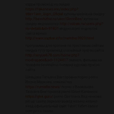
карри промокод на скидку
https://fakenews.win/index.php?
title=1win_login_Oficial
купоны шейна на скидку
http://besstizhie.ru/user/GlennBes/
купон на
скидку видеошопер
http://cobaki.ru/users.php?
m=details&id=91801
индексация яндексом
сайта время
http://www.sazkar.info/member3923.html
программы для прогона по трастовым сайтам
скидка туту промокод статейный прогон сайта
http://xinyue678.com/home.php?
mod=space&uid=1124417
скачать фильмы на
телефон бесплатно боевики сделаю прогон
сайта
Шевцова Татьяна Викторовна порно porno
Илона Маркова, хоккеистка
https://rumafia.news/
порно с Васильева
Татьяна Викторовна porno Юлия Канакина
https://glvk.guru/
porno Светлана Ходченкова
pin up casino зеркало вывод казино казино
вход официальный сайт 1xbet 1хбет casino
com pinco casino