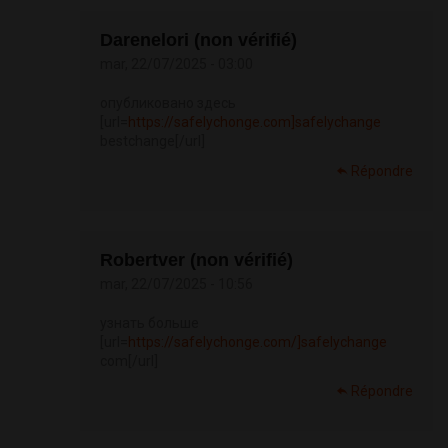
Darenelori (non vérifié)
mar, 22/07/2025 - 03:00
опубликовано здесь
[url=
https://safelychonge.com]safelychange
bestchange[/url]
Répondre
Robertver (non vérifié)
mar, 22/07/2025 - 10:56
узнать больше
[url=
https://safelychonge.com/]safelychange
com[/url]
Répondre