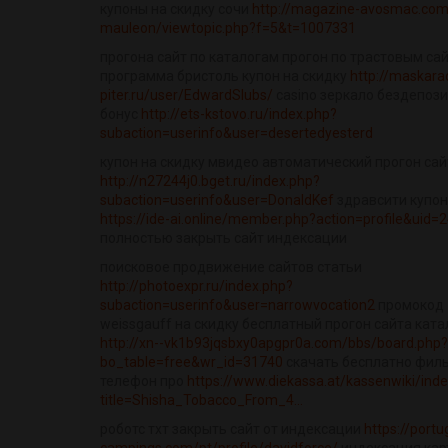
купоны на скидку сочи
http://magazine-avosmac.com
mauleon/viewtopic.php?f=5&t=1007331
прогона сайт по каталогам прогон по трастовым са
программа бристоль купон на скидку
http://maskar
piter.ru/user/EdwardSlubs/
casino зеркало бездепоз
бонус
http://ets-kstovo.ru/index.php?
subaction=userinfo&user=desertedyesterd
купон на скидку мвидео автоматический прогон сай
http://n27244j0.bget.ru/index.php?
subaction=userinfo&user=DonaldKef
здравсити купон
https://ide-ai.online/member.php?action=profile&uid=
полностью закрыть сайт индексации
поисковое продвижение сайтов статьи
http://photoexpr.ru/index.php?
subaction=userinfo&user=narrowvocation2
промокод
weissgauff на скидку бесплатный прогон сайта кат
http://xn--vk1b93jqsbxy0apgpr0a.com/bbs/board.php?
bo_table=free&wr_id=31740
скачать бесплатно фил
телефон про
https://www.diekassa.at/kassenwiki/ind
title=Shisha_Tobacco_From_4...
роботс тхт закрыть сайт от индексации
https://portu