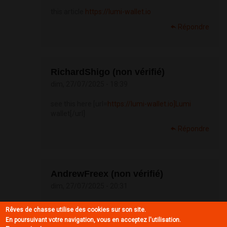
this article
https://lumi-wallet.io
Répondre
RichardShigo (non vérifié)
dim, 27/07/2025 - 18:39
see this here [url=
https://lumi-wallet.io]Lumi
wallet[/url]
Répondre
AndrewFreex (non vérifié)
dim, 27/07/2025 - 20:31
great site
https://lumi-wallet.io/
Rêves de chasse utilise des cookies sur son site.
En poursuivant votre navigation, vous en acceptez l'utilisation.
Répondre