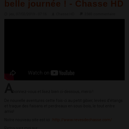
belle journée ! - Chasse HD
jeu, 07/02/2019 - 07:16
Chasse HD
3583 commentaire
A
bonnez-vous et lisez bien ci-dessous, merci !
De nouvelle aventures cette fois-ci au petit gibier, levées d'étangs
et traque des faisans et perdreaux en sous-bois, le tout entre
amis!
Notre nouveau site est ici :
http://www.revesdechasse.com/
Retrouvez moi sur :