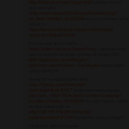
http://lebbook.kz/user/JasperWaf/
результаты от
прогона сайта
https://www.peacefulmind.co.kr/bbs/board.php?
bo_table=free&wr_id=263548
индексирование сайта
robots txt
https://www.one2bay.de/forum/member.php?
action=profile&uid=37942
бесплатный прогон сайта
https://diakov.net/user/StevenFoony/
заказ прогона
сайтов мореон аквапарк купоны на скидку 2022
http://eurasiaaz.com/index.php?
subaction=userinfo&user=TravisNuami
индексация
сайта robots txt
посмотреть индексацию сайта
http://52gmsy.com/home.php?
mod=space&uid=51427
любые купоны на скидку
http://am_14264130.mongdol.net/bbs/board.php?
bo_table=free&wr_id=299509
что дает прогон сайта
по трастовым сайтам
http://128.199.110.255/home.php?
mod=space&uid=311995
промокод олди на скидку
раскрутка сайта статьями