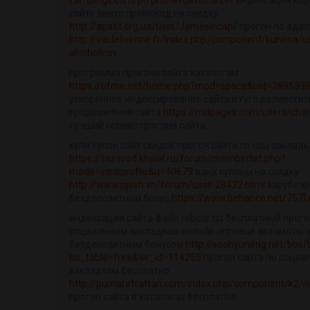
campings.com/pt/profile/davidforce/
индексация кар
сайте авито промокод на скидку
http://apatit.org.ua/user/Jamesincap/
прогон по адал
http://valdelivenne.fr/index.php/component/kunena/u
alcoholicov...
программа прогона сайта каталогам
https://bfme.net/home.php?mod=space&uid=289539
ускоренное индексирование сайта в гугл разместит
продвижения сайта
https://mtlpages.com/users/cha
лучший сервис прогона сайта
купи купон сайт скидок прогон сайта по соц заклад
https://tazovod.khalal.ru/forum/memberlist.php?
mode=viewprofile&u=40679
вднх купоны на скидку
http://www.ppivn.vn/forum/user-28432.html
зарубеж
бездепозитный бонус
https://www.behance.net/757f
индексация сайта файл robots txt бесплатный прого
социальным закладкам онлайн игровые автоматы о
бездепозитным бонусом
http://seohyuneng.net/bbs/
bo_table=free&wr_id=114255
прогон сайта по соци
закладкам бесплатно
http://pumarefrattari.com/index.php/component/k2/
прогон сайта в каталогах бесплатно