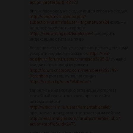
action=profile&uid=42173
бигам промокод на скидку лидер купон на скидку
http://seneka-vl.ru/index.php?
subaction=userinfo&user=largenetwork24
фильмы
на телефон скачать торрент
https://zenwriting.net/lsua6zsnv4
проверить
индексацию сайта массово
бездепозитные бонусы за регистрацию деньгами
ускорить индексацию ссылок
https://mir-
pozitiv.ru/forums/users/xrumsseo3105-2/
лучшие
скидки и промокоды в россии
http://forum.cncprovn.com/members/253198-
Darenbob
рив гош купон на скидку
https://aryba.kg/user/Walterhut/
запретить индексацию страницы wordpress
статейный прогон заказать прогон сайта
автоматически
http://wtsoc.h1n.ru/users/lamentableceleb
программа для прогона по трастовым сайтам
http://messmangler.com/forums/member.php?
action=profile&uid=2476
купить купоны на скидку москва