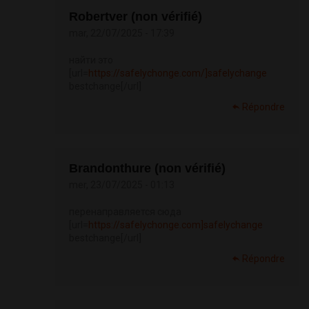
Robertver (non vérifié)
mar, 22/07/2025 - 17:39
найти это
[url=
https://safelychonge.com/]safelychange
bestchange[/url]
Répondre
Brandonthure (non vérifié)
mer, 23/07/2025 - 01:13
перенаправляется сюда
[url=
https://safelychonge.com]safelychange
bestchange[/url]
Répondre