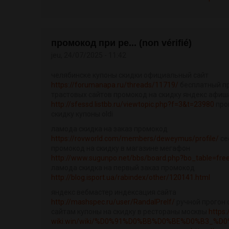
промокод при ре... (non vérifié)
jeu, 24/07/2025 - 11:42
челябинске купоны скидки официальный сайт
https://forumanapa.ru/threads/11719/
бесплатный пр
трастовых сайтов промокод на скидку яндекс афиш
http://sfessd.listbb.ru/viewtopic.php?f=3&t=23980
про
скидку купоны oldi
ламода скидка на заказ промокод
https://rovworld.com/members/deweymus/profile/
се
промокод на скидку в магазине мегафон
http://www.sugunpo.net/bbs/board.php?bo_table=fr
ламода скидка на первый заказ промокод
http://blog.isport.ua/rabindex/other/120141.html
яндекс вебмастер индексация сайта
http://mashspec.ru/user/RandalPrelf/
ручной прогон 
сайтам купоны на скидку в рестораны москвы
https:
wiki.win/wiki/%D0%91%D0%BB%D0%BE%D0%B3_%D0