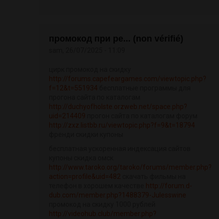
промокод при ре... (non vérifié)
sam, 26/07/2025 - 11:09
цирк промокод на скидку
http://forums.capefeargames.com/viewtopic.php?
f=12&t=551934
бесплатные программы для
прогона сайта по каталогам
http://duchyofholste.orzweb.net/space.php?
uid=214409
прогон сайта по каталогам форум
http://zxz.listbb.ru/viewtopic.php?f=9&t=18794
френди скидки купоны
бесплатная ускоренная индексация сайтов
купоны скидка омск
http://www.taroko.org/taroko/forums/member.php?
action=profile&uid=482
скачать фильмы на
телефон в хорошем качестве
http://forum.d-
dub.com/member.php?1488379-Julesswine
промокод на скидку 1000 рублей
http://videohub.club/member.php?