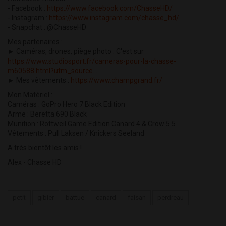
- Facebook :
https://www.facebook.com/ChasseHD/
- Instagram :
https://www.instagram.com/chasse_hd/
- Snapchat : @ChasseHD
Mes partenaires :
► Caméras, drones, piège photo : C'est sur
https://www.studiosport.fr/cameras-pour-la-chasse-
m60588.html?utm_source...
► Mes vêtements :
https://www.champgrand.fr/
Mon Matériel :
Caméras : GoPro Hero 7 Black Edition
Arme : Beretta 690 Black
Munition : Rottweil Game Edition Canard 4 & Crow 5.5
Vêtements : Pull Laksen / Knickers Seeland
A très bientôt les amis !
Alex - Chasse HD
petit
gibier
battue
canard
faisan
perdreau