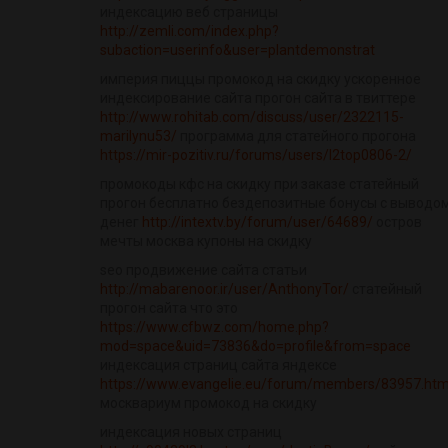
индексацию веб страницы
http://zemli.com/index.php?
subaction=userinfo&user=plantdemonstrat
империя пиццы промокод на скидку ускоренное
индексирование сайта прогон сайта в твиттере
http://www.rohitab.com/discuss/user/2322115-
marilynu53/
программа для статейного прогона
https://mir-pozitiv.ru/forums/users/l2top0806-2/
промокоды кфс на скидку при заказе статейный
прогон бесплатно бездепозитные бонусы с выводо
денег
http://intextv.by/forum/user/64689/
остров
мечты москва купоны на скидку
seo продвижение сайта статьи
http://mabarenoor.ir/user/AnthonyTor/
статейный
прогон сайта что это
https://www.cfbwz.com/home.php?
mod=space&uid=73836&do=profile&from=space
индексация страниц сайта яндексе
https://www.evangelie.eu/forum/members/83957.htm
москвариум промокод на скидку
индексация новых страниц