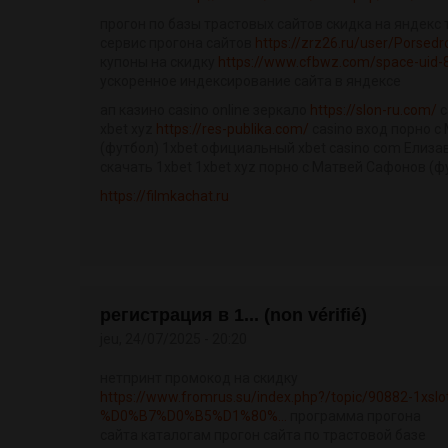
прогон по базы трастовых сайтов скидка на яндекс
сервис прогона сайтов
https://zrz26.ru/user/Porsedr
купоны на скидку
https://www.cfbwz.com/space-uid-
ускоренное индексирование сайта в яндексе
ап казино casino online зеркало
https://slon-ru.com/
c
xbet xyz
https://res-publika.com/
casino вход порно с
(футбол) 1xbet официальный xbet casino com Елиза
скачать 1xbet 1xbet xyz порно с Матвей Сафонов (ф
https://filmkachat.ru
регистрация в 1... (non vérifié)
jeu, 24/07/2025 - 20:20
нетпринт промокод на скидку
https://www.fromrus.su/index.php?/topic/90882-1xslo
%D0%B7%D0%B5%D1%80%...
программа прогона
сайта каталогам прогон сайта по трастовой базе