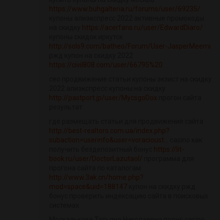
https://www.buhgalteria.ru/forums/user/69235/
купоны алиэкспресс 2022 активные промокоды
на скидку
https://acerfans.ru/user/EdwardDiaro/
купоны скидок иркутск
http://sols9.com/batheo/Forum/User-JasperMeemi
ржд купон на скидку 2022
https://civil808.com/user/66795%20
сео продвижение статьи купоны экзист на скидку
2022 алиэкспресс купоны на скидку
http://pastport.jp/user/MycsgoDox
прогон сайта
результат
где размещать статьи для продвижения сайта
http://best-realtors.com.ua/index.php?
subaction=userinfo&user=voracioust...
casino как
получить бездепозитный бонус
https://lit-
book.ru/user/DoctorLazutaol/
программа для
прогона сайта по каталогам
http://www.3ak.cn/home.php?
mod=space&uid=188147
купон на скидку ржд
бонус проверить индексацию сайта в поисковых
системах
Москалькова Татьяна Николаевна порно casino