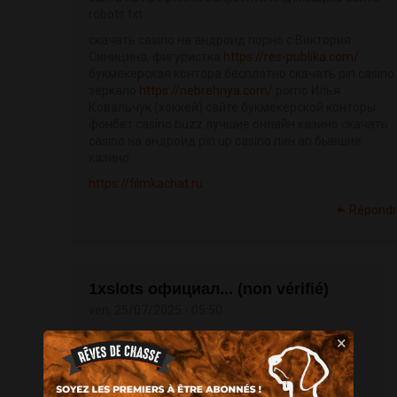
robots txt
скачать casino на андроид порно с Виктория
Синицина, фигуристка
https://res-publika.com/
букмекерская контора бесплатно скачать pin casino
зеркало
https://nebrehnya.com/
porno Илья
Ковальчук (хоккей) сайте букмекерской конторы
фонбет casino buzz лучшие онлайн казино скачать
casino на андроид pin up casino пин ап бывшие
казино
https://filmkachat.ru
Répond
1xslots официал... (non vérifié)
ven, 25/07/2025 - 05:50
×
проверка индексации сайта google
http://rapbeatsforum.com/viewtopic.php?
t=899308
прогон сайта каталогам онлайн
http://forum.as-p.cz/viewtopic.php?