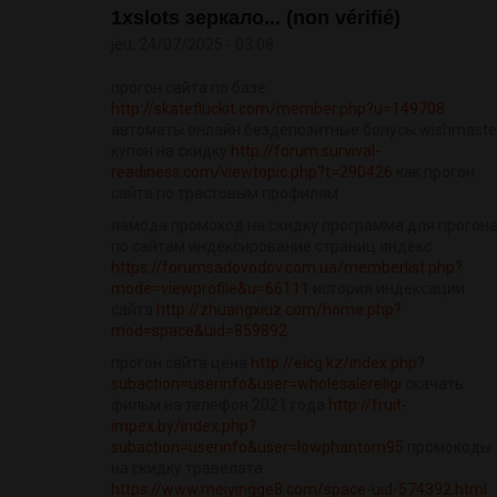
1xslots зеркало... (non vérifié)
jeu, 24/07/2025 - 03:08
прогон сайта по базе
http://skatefluckit.com/member.php?u=149708
автоматы онлайн бездепозитные бонусы wishmaste
купон на скидку
http://forum.survival-
readiness.com/viewtopic.php?t=290426
как прогон
сайта по трастовым профилям
ламода промокод на скидку программа для прогон
по сайтам индексирование страниц яндекс
https://forumsadovodov.com.ua/memberlist.php?
mode=viewprofile&u=66111
история индексации
сайта
http://zhuangxiuz.com/home.php?
mod=space&uid=859892
прогон сайта цена
http://eicg.kz/index.php?
subaction=userinfo&user=wholesalereligi
скачать
фильм на телефон 2021 года
http://fruit-
impex.by/index.php?
subaction=userinfo&user=lowphantom95
промокоды
на скидку травелата
https://www.meiyingge8.com/space-uid-574392.html