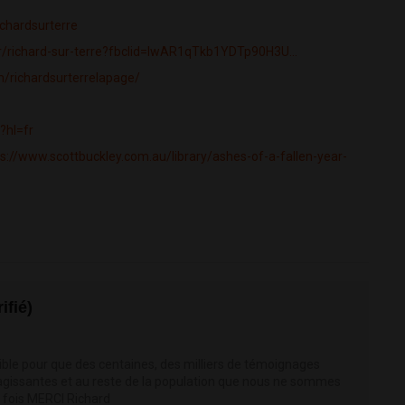
ichardsurterre
.fr/richard-sur-terre?fbclid=IwAR1qTkb1YDTp90H3U...
/richardsurterrelapage/
?hl=fr
ps://www.scottbuckley.com.au/library/ashes-of-a-fallen-year-
fié)
ble pour que des centaines, des milliers de témoignages
agissantes et au reste de la population que nous ne sommes
e fois MERCI Richard