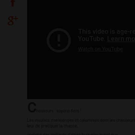
C
hasseurs : soyons fiers !
Les insultes, mensonges et calomnies dont les chasseurs s
leur de pratiquer la chasse,
comme des milliards d'êtres humains avant eux.