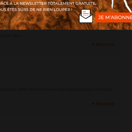
uperbe vidéo
Répondre
 chasseur, cette mise en réseau nous galvanise pour continuer
Répondre