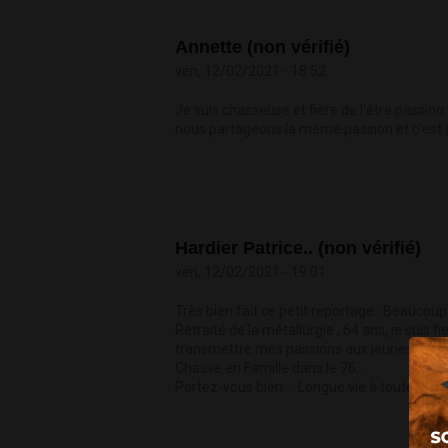
Annette (non vérifié)
ven, 12/02/2021 - 18:52
Je suis chasseuse et fière de l'être.passio
nous partageons la même passion et c'est 
Hardier Patrice.. (non vérifié)
ven, 12/02/2021 - 19:01
Très bien fait ce petit reportage.. Beaucoup
Retraité de la métallurgie , 64 ans, je suis fie
transmettre mes passions aux jeunes... Je 
Chasse en Famille dans le 76...
Portez-vous bien.... Longue vie à toutes et 