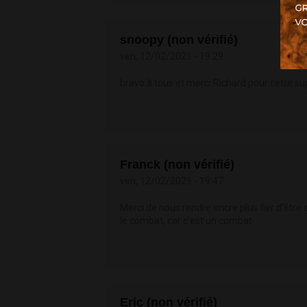
snoopy (non vérifié)
ven, 12/02/2021 - 19:29
bravo à tous et merci Richard pour cette s
Franck (non vérifié)
ven, 12/02/2021 - 19:47
Merci de nous rendre encre plus fier d'être
le combat, car c'est un combat
Eric (non vérifié)