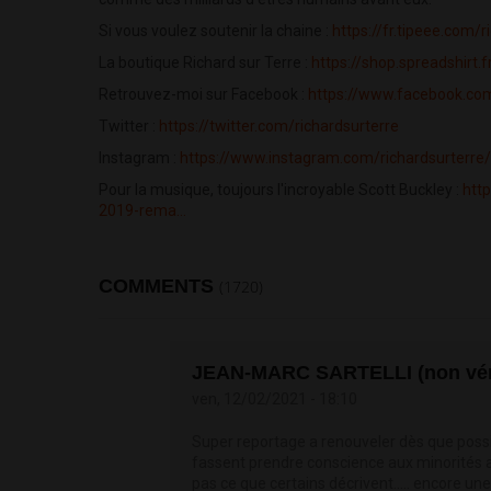
Si vous voulez soutenir la chaine :
https://fr.tipeee.com/r
La boutique Richard sur Terre :
https://shop.spreadshirt
Retrouvez-moi sur Facebook :
https://www.facebook.com
Twitter :
https://twitter.com/richardsurterre
Instagram :
https://www.instagram.com/richardsurterre/
Pour la musique, toujours l'incroyable Scott Buckley :
htt
2019-rema...
COMMENTS
(1720)
JEAN-MARC SARTELLI (non véri
ven, 12/02/2021 - 18:10
Super reportage a renouveler dès que possi
fassent prendre conscience aux minorités 
pas ce que certains décrivent..... encore un