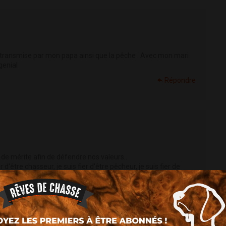
n transmise par mon papa ainsi que la pêche . Avec mon mari
genial
Répondre
 de mérite afin de défendre nos valeurs..
r d'être chasseur, je suis fier d'être pêcheur, je suis fier de
suis aussi un des membres fondateurs de l'association ::
tous
Répondre