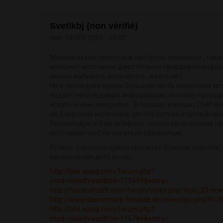
Svetlkbj (non vérifié)
mer, 24/09/2025 - 09:02
Многие из нас перестали смотреть телевизор , так к
интернет источники дают больше правдивой инфо
можно выбирать кого читать, а кого нет.
Но в последнее время большая часть новостных ис
подает неправдивую информацию, поэтому приход
искать очень аккуратно . В поисках хороших СМИ я 
на 2 хороших источника: ukr-life.com.ua и sylnaukrain
Рекомендую и Вам отбирать только качестенные н
источники чтоб не остаться обманутым.
Кстати, совсем недавно прочитал Важные новости,
касаются каждого из нас :
http://bbs.epaqi.com/forum.php?
mod=viewthread&tid=115699&extra=
http://havanahubfl.com/forum/index.php/topic,33.ne
http://www.daenemark-freunde.de/viewtopic.php?t=2
http://bbs.epaqi.com/forum.php?
mod=viewthread&tid=115784&extra=