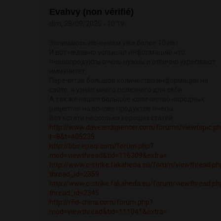
Evahvy (non vérifié)
dim, 28/09/2025 - 10:19
Занимаюсь лечением уже более 10 лет.
И вот недавно услышал информацию что
пчелопродукты очень нужны и отлично укрепляют
иммунитет.
Перечитав большое количество информации на
сайте, я узнал много полезного для себя.
А так же нашел большое количество народных
рецептов на основе продуктов пчелы.
Вот кстати несколько хороших статей:
http://www.daveandspencer.com/forums/viewtopic.p
f=8&t=405235
http://bbs.epaqi.com/forum.php?
mod=viewthread&tid=116309&extra=
http://www.c-strike.fakaheda.eu/forum/viewthread.ph
thread_id=2359
http://www.c-strike.fakaheda.eu/forum/viewthread.ph
thread_id=2345
http://rfid-china.com/forum.php?
mod=viewthread&tid=111041&extra=