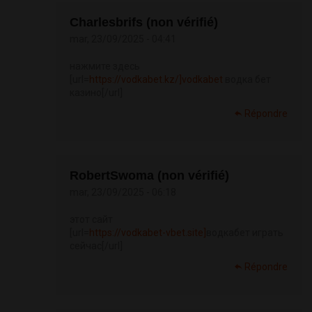
Charlesbrifs (non vérifié)
mar, 23/09/2025 - 04:41
нажмите здесь
[url=
https://vodkabet.kz/]vodkabet
водка бет
казино[/url]
Répondre
RobertSwoma (non vérifié)
mar, 23/09/2025 - 06:18
этот сайт
[url=
https://vodkabet-vbet.site]
водкабет играть
сейчас[/url]
Répondre