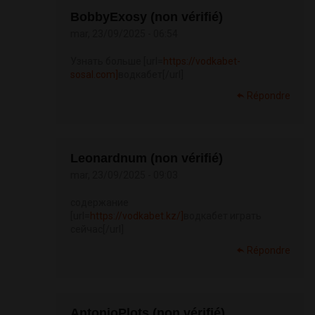
BobbyExosy (non vérifié)
mar, 23/09/2025 - 06:54
Узнать больше [url=
https://vodkabet-
sosal.com]
водкабет[/url]
Répondre
Leonardnum (non vérifié)
mar, 23/09/2025 - 09:03
содержание
[url=
https://vodkabet.kz/]
водкабет играть
сейчас[/url]
Répondre
AntonioPlots (non vérifié)