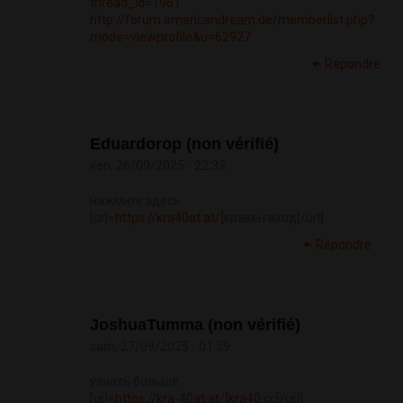
thread_id=1961
http://forum.americandream.de/memberlist.php?
mode=viewprofile&u=62927
Répondre
Eduardorop (non vérifié)
ven, 26/09/2025 - 22:32
нажмите здесь
[url=
https://kra40at.at/]
кракен вход[/url]
Répondre
JoshuaTumma (non vérifié)
sam, 27/09/2025 - 01:59
узнать больше
[url=
https://kra-40at.at/]kra40
cc[/url]