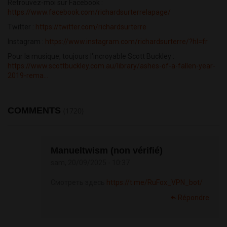
Retrouvez-moi sur Facebook :
https://www.facebook.com/richardsurterrelapage/
Twitter :
https://twitter.com/richardsurterre
Instagram :
https://www.instagram.com/richardsurterre/?hl=fr
Pour la musique, toujours l'incroyable Scott Buckley :
https://www.scottbuckley.com.au/library/ashes-of-a-fallen-year-
2019-rema...
COMMENTS
(1720)
Manueltwism (non vérifié)
sam, 20/09/2025 - 10:37
Смотреть здесь
https://t.me/RuFox_VPN_bot/
Répondre