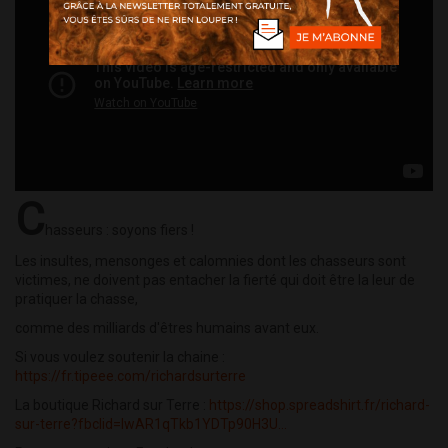
C
hasseurs : soyons fiers !
Les insultes, mensonges et calomnies dont les chasseurs sont
victimes, ne doivent pas entacher la fierté qui doit être la leur de
pratiquer la chasse,
comme des milliards d'êtres humains avant eux.
Si vous voulez soutenir la chaine :
https://fr.tipeee.com/richardsurterre
La boutique Richard sur Terre :
https://shop.spreadshirt.fr/richard-
sur-terre?fbclid=IwAR1qTkb1YDTp90H3U...