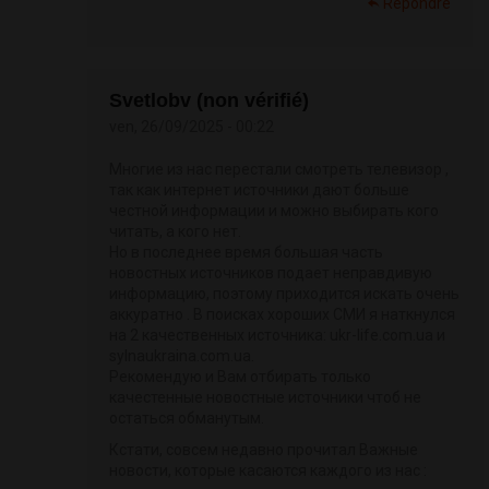
Répondre
Svetlobv (non vérifié)
ven, 26/09/2025 - 00:22
Многие из нас перестали смотреть телевизор ,
так как интернет источники дают больше
честной информации и можно выбирать кого
читать, а кого нет.
Но в последнее время большая часть
новостных источников подает неправдивую
информацию, поэтому приходится искать очень
аккуратно . В поисках хороших СМИ я наткнулся
на 2 качественных источника: ukr-life.com.ua и
sylnaukraina.com.ua.
Рекомендую и Вам отбирать только
качестенные новостные источники чтоб не
остаться обманутым.
Кстати, совсем недавно прочитал Важные
новости, которые касаются каждого из нас :