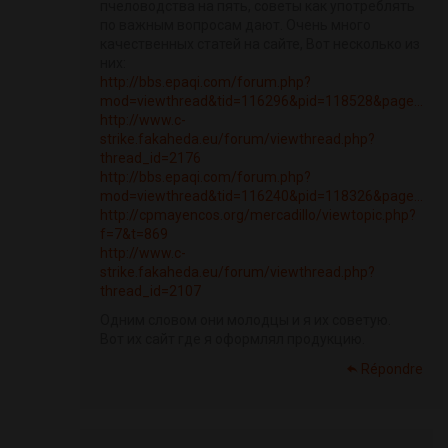
пчеловодства на пять, советы как употреблять
по важным вопросам дают. Очень много
качественных статей на сайте, Вот несколько из
них:
http://bbs.epaqi.com/forum.php?
mod=viewthread&tid=116296&pid=118528&page...
http://www.c-
strike.fakaheda.eu/forum/viewthread.php?
thread_id=2176
http://bbs.epaqi.com/forum.php?
mod=viewthread&tid=116240&pid=118326&page...
http://cpmayencos.org/mercadillo/viewtopic.php?
f=7&t=869
http://www.c-
strike.fakaheda.eu/forum/viewthread.php?
thread_id=2107
Одним словом они молодцы и я их советую.
Вот их сайт где я оформлял продукцию.
Répondre