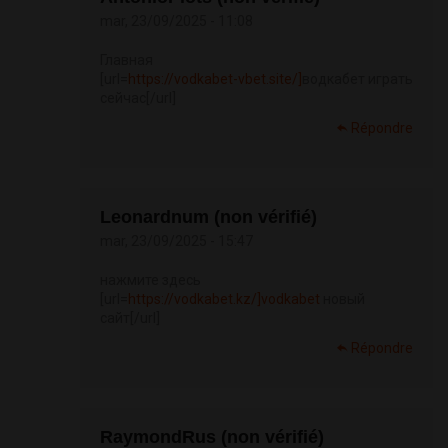
mar, 23/09/2025 - 11:08
Главная
[url=
https://vodkabet-vbet.site/]
водкабет играть
сейчас[/url]
Répondre
Leonardnum (non vérifié)
mar, 23/09/2025 - 15:47
нажмите здесь
[url=
https://vodkabet.kz/]vodkabet
новый
сайт[/url]
Répondre
RaymondRus (non vérifié)