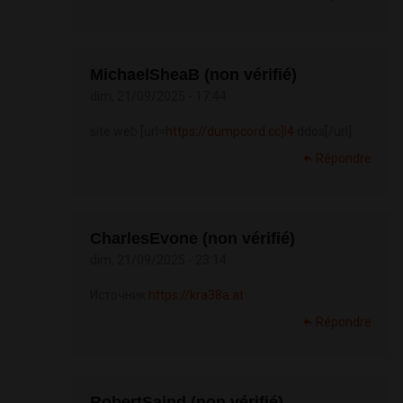
MichaelSheaB (non vérifié)
dim, 21/09/2025 - 17:44
site web [url=
https://dumpcord.cc]l4
ddos[/url]
Répondre
CharlesEvone (non vérifié)
dim, 21/09/2025 - 23:14
Источник
https://kra38a.at
Répondre
RobertSaind (non vérifié)