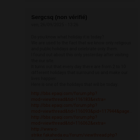
Sergcsq (non vérifié)
ven, 26/09/2025 - 13:26
Do you know what holiday it is today?
We are used to the fact that we know only religious
and public holidays and celebrate only them.
I found out about this only yesterday after visiting
the our site.
It turns out that every day there are from 2 to 10
different holidays that surround us and make our
lives happier.
Here is one of the holidays that will be today:
http://bbs.epaqi.com/forum.php?
mod=viewthread&tid=116183&extra=
http://bbs.epaqi.com/forum.php?
mod=viewthread&tid=116093&pid=117944&page...
http://bbs.epaqi.com/forum.php?
mod=viewthread&tid=116062&extra=
http://www.c-
strike.fakaheda.eu/forum/viewthread.php?