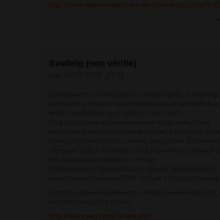
http://www.daenemark-freunde.de/viewtopic.php?t=2
Svetlefg (non vérifié)
mer, 24/09/2025 - 21:54
Большинство из нас перестали смотреть телевизор ,
интернет источники дают больше правдивой инфо
можно выбирать кого читать, а кого нет.
Но в последнее время основная часть новостных
источников подает неправдивую информацию, поэ
приходится перебирать очень аккуратно . В поисках
хороших СМИ я наткнулся на 2 хороших источника: u
life.com.ua и sylnaukraina.com.ua.
Рекомендую и Вам выбирать только проверенные
новостные источники СМИ чтоб не остаться обману
Кстати, совсем недавно прочитал Важные новости,
касаются каждого из нас :
http://bbs.epaqi.com/forum.php?