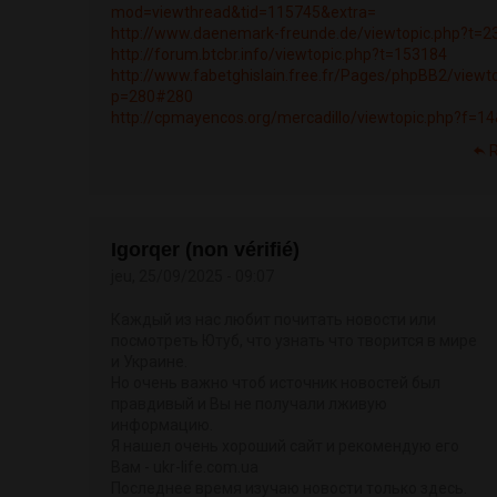
mod=viewthread&tid=115745&extra=
http://www.daenemark-freunde.de/viewtopic.php?t=2
http://forum.btcbr.info/viewtopic.php?t=153184
http://www.fabetghislain.free.fr/Pages/phpBB2/viewt
p=280#280
http://cpmayencos.org/mercadillo/viewtopic.php?f=1
Igorqer (non vérifié)
jeu, 25/09/2025 - 09:07
Каждый из нас любит почитать новости или
посмотреть Ютуб, что узнать что творится в мире
и Украине.
Но очень важно чтоб источник новостей был
правдивый и Вы не получали лживую
информацию.
Я нашел очень хороший сайт и рекомендую его
Вам - ukr-life.com.ua
Последнее время изучаю новости только здесь.