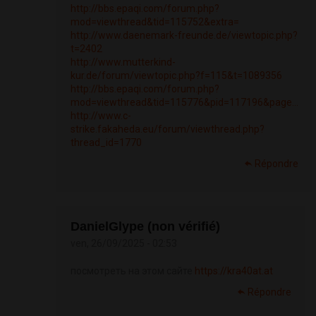
http://bbs.epaqi.com/forum.php?
mod=viewthread&tid=115752&extra=
http://www.daenemark-freunde.de/viewtopic.php?
t=2402
http://www.mutterkind-
kur.de/forum/viewtopic.php?f=115&t=1089356
http://bbs.epaqi.com/forum.php?
mod=viewthread&tid=115776&pid=117196&page...
http://www.c-
strike.fakaheda.eu/forum/viewthread.php?
thread_id=1770
Répondre
DanielGlype (non vérifié)
ven, 26/09/2025 - 02:53
посмотреть на этом сайте
https://kra40at.at
Répondre