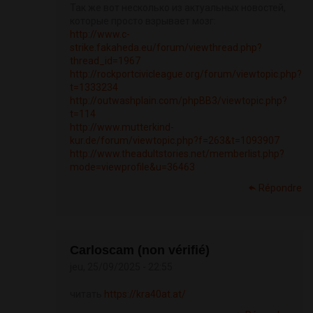
Так же вот несколько из актуальных новостей,
которые просто взрывает мозг:
http://www.c-
strike.fakaheda.eu/forum/viewthread.php?
thread_id=1967
http://rockportcivicleague.org/forum/viewtopic.php?
t=1333234
http://outwashplain.com/phpBB3/viewtopic.php?
t=114
http://www.mutterkind-
kur.de/forum/viewtopic.php?f=263&t=1093907
http://www.theadultstories.net/memberlist.php?
mode=viewprofile&u=36463
Répondre
Carloscam (non vérifié)
jeu, 25/09/2025 - 22:55
читать
https://kra40at.at/