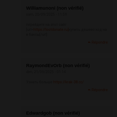
Williamunoni (non vérifié)
sam, 20/09/2025 - 11:59
перейдите на этот сайт
[url=
https://lootdonate.ru]
купить дешево код на
в баксы[/url]
Répondre
RaymondEvOrb (non vérifié)
dim, 21/09/2025 - 01:14
Узнать больше
https://krak-38.cc/
Répondre
Edwardgob (non vérifié)