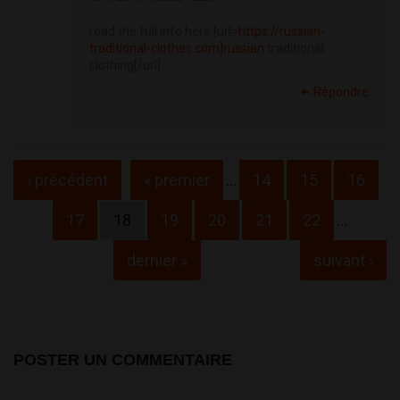
read the full info here [url=
https://russian-
traditional-clothes.com]russian
traditional
clothing[/url]
Répondre
Pages
‹ précédent
« premier
…
14
15
16
17
18
19
20
21
22
…
dernier »
suivant ›
POSTER UN COMMENTAIRE