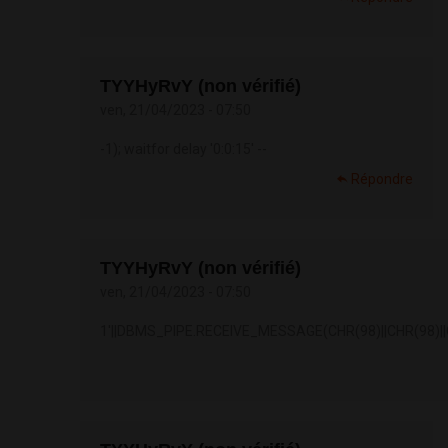
TYYHyRvY (non vérifié)
ven, 21/04/2023 - 07:50
-1); waitfor delay '0:0:15' --
Répondre
TYYHyRvY (non vérifié)
ven, 21/04/2023 - 07:50
1'||DBMS_PIPE.RECEIVE_MESSAGE(CHR(98)||CHR(98)||C