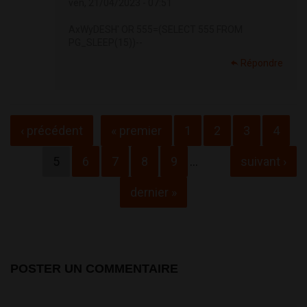
ven, 21/04/2023 - 07:51
AxWyDESH' OR 555=(SELECT 555 FROM
PG_SLEEP(15))--
Répondre
Pages
‹ précédent
« premier
1
2
3
4
5
6
7
8
9
…
suivant ›
dernier »
POSTER UN COMMENTAIRE