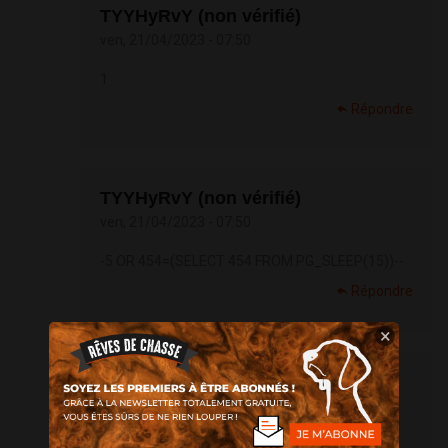
TYYHyRvY (non vérifié)
ven, 21/04/2023 - 07:50
1
Répondre
TYYHyRvY (non vérifié)
ven, 21/04/2023 - 07:50
-5 OR 454=(SELECT 454 FROM PG_SLEEP(15))--
Répondre
×
TYYHyRvY (non vérifié)
ven, 21/04/2023 - 07:50
WP7bLIcd'; waitfor delay '0:0:15' --