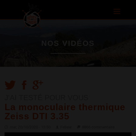
Aller au
contenu
Toggle
principal
navigatio
NOS VIDÉOS
J'AI TESTÉ POUR VOUS
La monoculaire thermique
Zeiss DTI 3.35
mar, 20/10/2020 - 15:50
Feliew
8866 commentaire