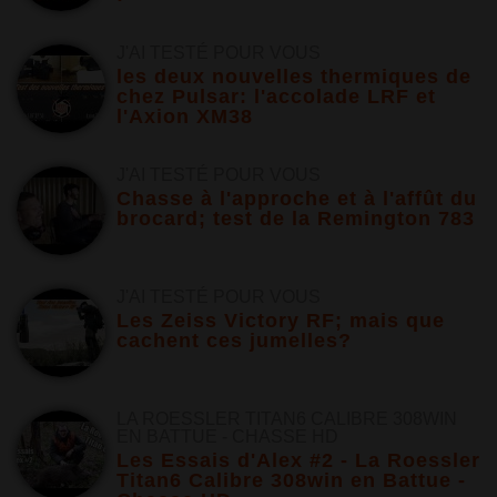
J'AI TESTÉ POUR VOUS
les deux nouvelles thermiques de
chez Pulsar: l'accolade LRF et
l'Axion XM38
J'AI TESTÉ POUR VOUS
Chasse à l'approche et à l'affût du
brocard; test de la Remington 783
J'AI TESTÉ POUR VOUS
Les Zeiss Victory RF; mais que
cachent ces jumelles?
LA ROESSLER TITAN6 CALIBRE 308WIN
EN BATTUE - CHASSE HD
Les Essais d'Alex #2 - La Roessler
Titan6 Calibre 308win en Battue -