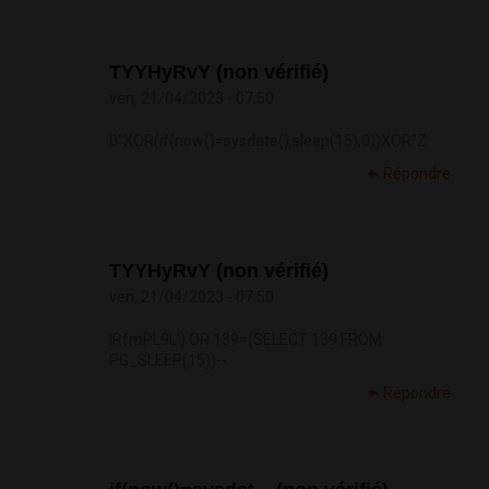
TYYHyRvY (non vérifié)
ven, 21/04/2023 - 07:50
0"XOR(if(now()=sysdate(),sleep(15),0))XOR"Z
Répondre
TYYHyRvY (non vérifié)
ven, 21/04/2023 - 07:50
lRfmPL9L') OR 139=(SELECT 139 FROM
PG_SLEEP(15))--
Répondre