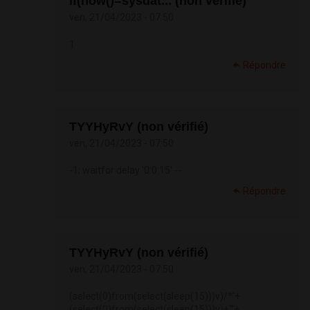
if(now()=sysdat... (non vérifié)
ven, 21/04/2023 - 07:50
1
Répondre
TYYHyRvY (non vérifié)
ven, 21/04/2023 - 07:50
-1; waitfor delay '0:0:15' --
Répondre
TYYHyRvY (non vérifié)
ven, 21/04/2023 - 07:50
(select(0)from(select(sleep(15)))v)/*'+
(select(0)from(select(sleep(15)))v)+'"+