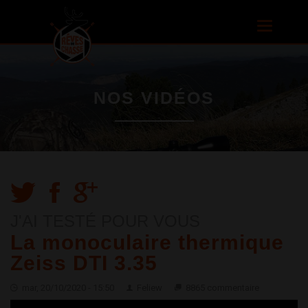
Aller au
contenu
Toggle
principal
navigatio
NOS VIDÉOS
J'AI TESTÉ POUR VOUS
La monoculaire thermique
Zeiss DTI 3.35
mar, 20/10/2020 - 15:50
Feliew
8865 commentaire