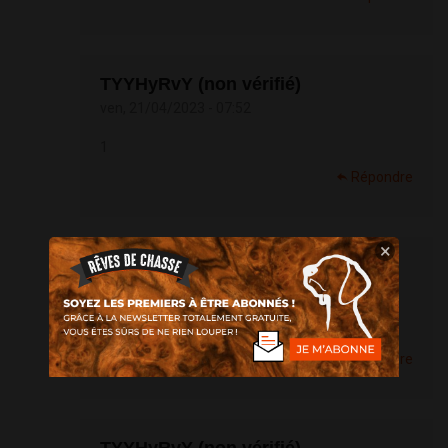
TYYHyRvY (non vérifié)
ven, 21/04/2023 - 07:52
1
Répondre
×
imXHDENT') OR 1... (non vérifié)
ven, 21/04/2023 - 07:52
1
Répondre