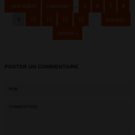
Pages
‹ précédent
« premier
…
5
6
7
8
9
10
11
12
13
…
suivant ›
dernier »
POSTER UN COMMENTAIRE