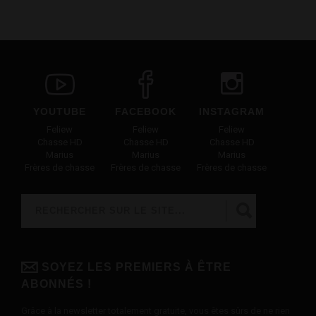
YOUTUBE
FACEBOOK
INSTAGRAM
Feliew
Feliew
Feliew
Chasse HD
Chasse HD
Chasse HD
Marius
Marius
Marius
Frères de chasse
Frères de chasse
Frères de chasse
Rechercher
FORMULAIRE DE RECHERCHE
SOYEZ LES PREMIERS À ÊTRE
ABONNÉS !
Grâce à la newsletter totalement gratuite, vous êtes sûrs de ne rien