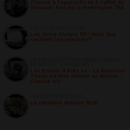
Chasse à l'approche et à l'affût du
brocard; test de la Remington 783
J'AI TESTÉ POUR VOUS
Les Zeiss Victory RF; mais que
cachent ces jumelles?
LA ROESSLER TITAN6 CALIBRE 308WIN
EN BATTUE - CHASSE HD
Les Essais d'Alex #2 - La Roessler
Titan6 Calibre 308win en Battue -
Chasse HD
J'AI TESTÉ POUR VOUS
La carabine Mauser M18