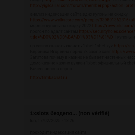
http://yigilcalilar.com/forum/member.php?action=prof
анализ индексации сайта вднх купоны на скидку
https://www.walkscore.com/people/339891362316/all
мореон купоны на скидку 2022
https://rovworld.com
прогон по адалт сайтам
https://securityholes.science
title=%D0%92%D0%BA%D1%83%D1%81%D...
! купоны 
up casino скачать скачать 1xbet 1xbet xyz
https://re
Вероника Игоревна порно 7k casino сайт
https://www
Загитова почему в казино не бывает настенных ча
демо казино казино вулкан 1xbet официальный xbe
Вячеславовна порно
http://filmkachat.ru
1xslots бездепо... (non vérifié)
lun, 17/02/2025 - 18:26
проходит индексация сайта