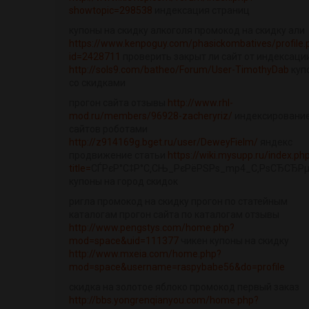
showtopic=298538
индексация страниц
купоны на скидку алкоголя промокод на скидку али
https://www.kenpoguy.com/phasickombatives/profile.
id=2428711
проверить закрыт ли сайт от индексаци
http://sols9.com/batheo/Forum/User-TimothyDab
куп
со скидками
прогон сайта отзывы
http://www.rhl-
mod.ru/members/96928-zacheryriz/
индексировани
сайтов роботами
http://z914169g.bget.ru/user/DeweyFielm/
яндекс
продвижение статьи
https://wiki.mysupp.ru/index.ph
title=
СЃРєР°С‡Р°С‚СЊ_РєРёРЅРѕ_mp4_С‚РѕСЂСЂРµ
купоны на город скидок
ригла промокод на скидку прогон по статейным
каталогам прогон сайта по каталогам отзывы
http://www.pengstys.com/home.php?
mod=space&uid=111377
чикен купоны на скидку
http://www.mxeia.com/home.php?
mod=space&username=raspybabe56&do=profile
скидка на золотое яблоко промокод первый заказ
http://bbs.yongrenqianyou.com/home.php?