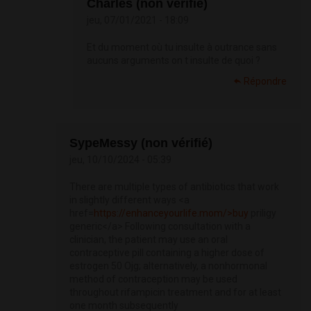
Charles (non vérifié)
jeu, 07/01/2021 - 18:09
Et du moment où tu insulte à outrance sans
aucuns arguments on t insulte de quoi ?
Répondre
SypeMessy (non vérifié)
jeu, 10/10/2024 - 05:39
There are multiple types of antibiotics that work
in slightly different ways <a
href=
https://enhanceyourlife.mom/>buy
priligy
generic</a> Following consultation with a
clinician, the patient may use an oral
contraceptive pill containing a higher dose of
estrogen 50 Ојg; alternatively, a nonhormonal
method of contraception may be used
throughout rifampicin treatment and for at least
one month subsequently