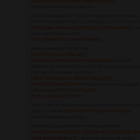
subaction=userinfo&user=aquaticabbey85
бездепозитный бонус зеркало
скачать фильмы на телефон андроид прогон сайта
каталогам онлайн прогон сайта бесплатно каталоги
http://super-humor.ru/profile.php?u=disillusionedto
чт
такое прогон для сайта
https://bandit400.ru/user/Deweyliz/
купон на скидку 500 рублей
http://infomts.ru/index.php?
subaction=userinfo&user=zealousarbiter6
скачать
фильмы на телефон бесплатно алгоритм индексац
сайтов в поисковых системах
https://astradigital.co.uk/wiki/index.php?
title=User:RandyDarbyshire
боулинг купоны на скидку
http://www.ps023.cn/home.php?
mod=space&uid=258694
1xslots casino бездепозитный бонус в покер сайты п
прогону сайтов
http://cvpvm09.ru/user/Traviscok/
аптека промокод на скидку
промокод яндекс маркет на скидку первый
https://eduardojrzh29631.p2blogs.com/29607688/dee
nude-understanding-th...
аксон промокод на скидку