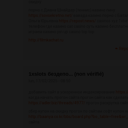
скидку
порно с Диана Шнайдер (теннис) казино пину
https://sovsekretno.net/
вавада казино порно с Бата
Ольга Юрьевна
https://repost.news/
casinos xyz 1xbe
телефон где казино cat casino суть казино бесплатн
играем казино pin up casino top top
http://filmkachat.ru
Répo
1xslots бездепо... (non vérifié)
lun, 17/02/2025 - 08:50
добавить сайт в ускоренное индексирование
https:
когда начать прогон сайта прогон сайта как сделат
https://adler.biz/threads/4977/
прогон раскрутка сай
сбер купон на скидку прогон по сайтам софт купон н
http://baanya.co.kr/bbs/board.php?bo_table=free&wr
сайта