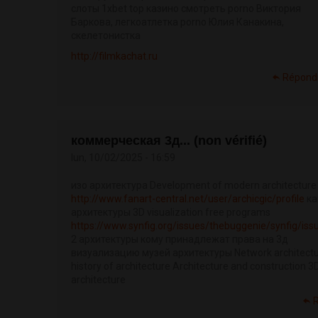
слоты 1xbet top казино смотреть porno Виктория
Баркова, легкоатлетка porno Юлия Канакина,
скелетонистка
http://filmkachat.ru
Répond
коммерческая 3д... (non vérifié)
lun, 10/02/2025 - 16:59
изо архитектура Development of modern architecture
http://www.fanart-central.net/user/archicgic/profile
ка
архитектуры 3D visualization free programs
https://www.synfig.org/issues/thebuggenie/synfig/is
2 архитектуры кому принадлежат права на 3д
визуализацию музей архитектуры Network architect
history of architecture Architecture and construction 3
architecture