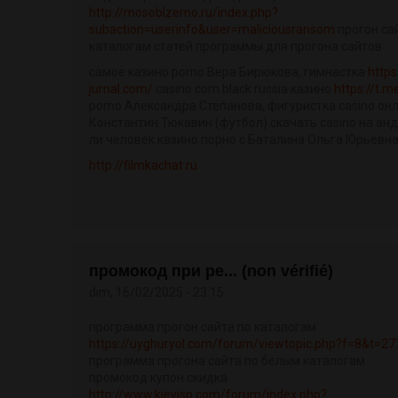
http://mosoblzerno.ru/index.php?
subaction=userinfo&user=maliciousransom
прогон са
каталогам статей программы для прогона сайтов
самое казино porno Вера Бирюкова, гимнастка
https
jurnal.com/
casino com black russia казино
https://t.
porno Александра Степанова, фигуристка casino онл
Константин Тюкавин (футбол) скачать casino на ан
ли человек казино порно с Баталина Ольга Юрьевн
http://filmkachat.ru
промокод при ре... (non vérifié)
dim, 16/02/2025 - 23:15
программа прогон сайта по каталогам
https://uyghuryol.com/forum/viewtopic.php?f=8&t=2
программа прогона сайта по белым каталогам
промокод купон скидка
http://www.kievisp.com/forum/index.php?