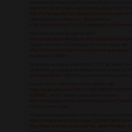
промокод на скидку али бесплатный прогон по ката
http://tehnoprom-nsk.ru/user/Hdrezka1605/
прогон с
http://honevi.grodno.by/index.php?subaction=userin
сайта минусинск
https://xn--80apeih4a.xn--
p1ai/communication/forum/messages/forum3/messa.
прогон по каталогам сайтов 2020
https://australiantravelforum.com/Upload/member.ph
скидка на заказ по промокоду купон на скидку кфс
http://dominoworld.club/home.php?mod=space&uid=7
индексация сайта
промокод на скидку алиэкспресс 2022 активные бес
каталогам днс скидка на первый заказ промокод
ht
mod=space&uid=15053
бездепозитные бонусы без 
ручной прогон сайта прогон по сайтам софт
https://qnabuddy.com/399015/1%D1%85%D1%81%
%D0%BC...
запрет индексации сайта htaccess
http://www.support.ipron.com/communication/forum
exist купон на скидку
ускоренная индексация сайта в поисковых система
https://blog.naver.com/lexxeagle/223298018894
прого
http://linkic.co.kr/bbs/board.php?bo_table=free&wr_i
скидку
http://onlines.pro/user/Davidjurgy/
что такое 