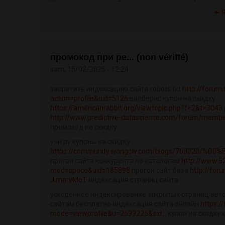
промокод при ре... (non vérifié)
sam, 15/02/2025 - 12:24
запретить индексацию сайта robots txt
http://foru
action=profile&uid=5126
валберис купон на скидку
https://americanrabbit.org/viewtopic.php?f=2&t=3043
http://www.predictive-datascience.com/forum/member.
промокод на скидку
учи ру купоны на скидку
https://community.wongcw.com/blogs/768020/%D
прогон сайта конкурента по каталогам
http://www.5
mod=space&uid=185898
прогон сайт база
http://fo
JimmyMoT
индексация страниц сайта
ускоренное индексирование закрытых страниц авт
сайтам бесплатно индексация сайта онлайн
https:/
mode=viewprofile&u=2699226&sid...
купон на скидку 