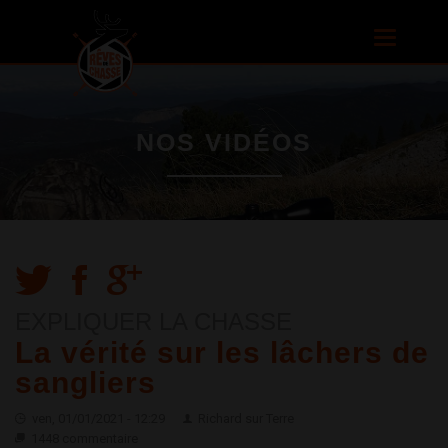
Aller au
contenu
Toggle
principal
navigatio
NOS VIDÉOS
EXPLIQUER LA CHASSE
La vérité sur les lâchers de
sangliers
ven, 01/01/2021 - 12:29
Richard sur Terre
1448 commentaire