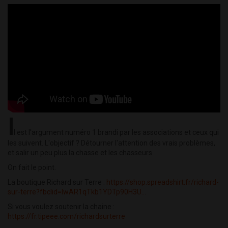
I
l est l'argument numéro 1 brandi par les associations et ceux qui
les suivent. L'objectif ? Détourner l'attention des vrais problèmes,
et salir un peu plus la chasse et les chasseurs.
On fait le point.
La boutique Richard sur Terre :
https://shop.spreadshirt.fr/richard-
sur-terre?fbclid=IwAR1qTkb1YDTp90H3U...
Si vous voulez soutenir la chaine :
https://fr.tipeee.com/richardsurterre