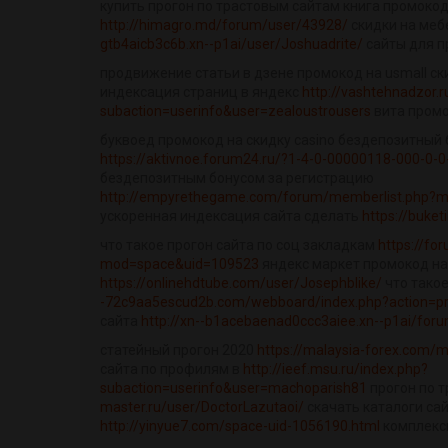
купить прогон по трастовым сайтам книга промокод
http://himagro.md/forum/user/43928/
скидки на ме
gtb4aicb3c6b.xn--p1ai/user/Joshuadrite/
сайты для п
продвижение статьи в дзене промокод на usmall ск
индексация страниц в яндекс
http://vashtehnadzor.r
subaction=userinfo&user=zealoustrousers
вита промо
буквоед промокод на скидку casino бездепозитный 
https://aktivnoe.forum24.ru/?1-4-0-00000118-000-0-
бездепозитным бонусом за регистрацию
http://empyrethegame.com/forum/memberlist.php?m
ускоренная индексация сайта сделать
https://buket
что такое прогон сайта по соц закладкам
https://f
mod=space&uid=109523
яндекс маркет промокод на
https://onlinehdtube.com/user/Josephblike/
что такое
-72c9aa5escud2b.com/webboard/index.php?action=prof
сайта
http://xn--b1acebaenad0ccc3aiee.xn--p1ai/for
статейный прогон 2020
https://malaysia-forex.com
сайта по профилям в
http://ieef.msu.ru/index.php?
subaction=userinfo&user=machoparish81
прогон по 
master.ru/user/DoctorLazutaoi/
скачать каталоги са
http://yinyue7.com/space-uid-1056190.html
комплекс