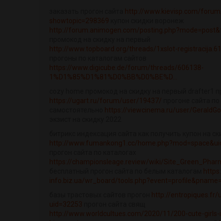
заказать прогон сайта
http://www.kievisp.com/forum
showtopic=298369
купон скидки воронеж
http://forum.animogen.com/posting.php?mode=post&
промокод на скидку на первый
http://www.topboard.org/threads/1xslot-registracija.6
прогоны по каталогам сайтов
https://www.digicube.de/forum/threads/606138-
1%D1%85%D1%81%D0%BB%D0%BE%D...
cozy home промокод на скидку на первый drafter1 п
https://ugart.ru/forum/user/19437/
прогоне сайта по
самостоятельно
https://viewcinema.ru/user/GeraldGo
экзист на скидку 2022
битрикс индексация сайта как получить купон на ск
http://www.fumankong1.cc/home.php?mod=space&u
прогон сайта по каталогах
https://championsleage.review/wiki/Site_Green_Pha
бесплатный прогон сайта по белым каталогам
https
info.biz.ua/wr_board/tools.php?event=profile&pnam
базы трастовых сайтов прогон
http://entropiques.fr/
uid=32253
прогон сайта свящ
http://www.worldcultues.com/2020/11/200-cute-girls-