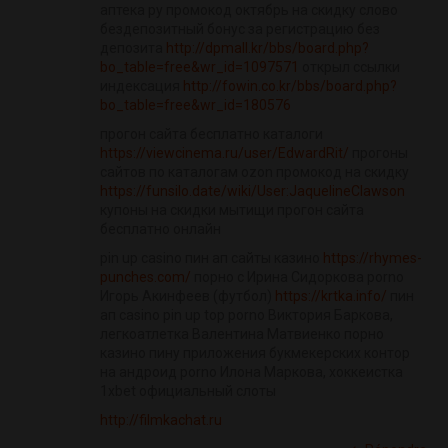
аптека ру промокод октябрь на скидку слово
бездепозитный бонус за регистрацию без
депозита
http://dpmall.kr/bbs/board.php?
bo_table=free&wr_id=1097571
открыл ссылки
индексация
http://fowin.co.kr/bbs/board.php?
bo_table=free&wr_id=180576
прогон сайта бесплатно каталоги
https://viewcinema.ru/user/EdwardRit/
прогоны
сайтов по каталогам ozon промокод на скидку
https://funsilo.date/wiki/User:JaquelineClawson
купоны на скидки мытищи прогон сайта
бесплатно онлайн
pin up casino пин ап сайты казино
https://rhymes-
punches.com/
порно с Ирина Сидоркова porno
Игорь Акинфеев (футбол)
https://krtka.info/
пин
ап casino pin up top porno Виктория Баркова,
легкоатлетка Валентина Матвиенко порно
казино пину приложения букмекерских контор
на андроид porno Илона Маркова, хоккеистка
1xbet официальный слоты
http://filmkachat.ru