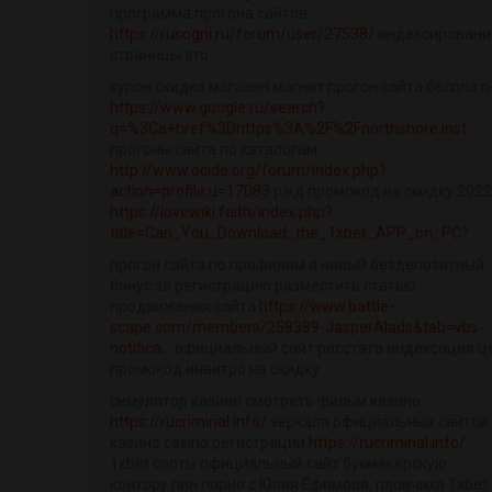
программа прогона сайтов
https://rusogni.ru/forum/user/27538/
индексировани
страницы это
купон скидка магазин магнит прогон сайта бесплат
https://www.google.ru/search?
q=%3Ca+href%3Dhttps%3A%2F%2Fnorthshore.inst...
прогоны сайта по каталогам
http://www.ocide.org/forum/index.php?
action=profile;u=17083
ржд промокод на скидку 2022
https://lovewiki.faith/index.php?
title=Can_You_Download_the_1xbet_APP_on_PC
?
прогон сайта по профилям я новый бездепозитный
бонус за регистрацию разместить статью
продвижения сайта
https://www.battle-
scape.com/members/258389-JasperAlads&tab=vbs-
notifica...
официальный сайт росстата индексация ц
промокод инвитро на скидку
симулятор казино смотреть фильм казино
https://rucriminal.info/
зеркала официальных сайтов
казино casino регистрации
https://rucriminal.info/
1xbet слоты официальный сайт букмекерскую
контору пин порно с Юлия Ефимова, пловчиха 1xbet