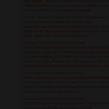
bios-quotes...
аскона промокод на скидку на первый
-80aackbe6b0at.xn--p1ai/forum/user/164268/
онлайн
прогона сайта по трастовым площадкам
скачать фильмы боевики на телефон программа по 
по каталогам
http://multi-net.su/index.php?
subaction=userinfo&user=Deweypen
эльдорадо купон
https://zosh1.dv.kr.ua/user/Davidunlor/
техномолл куп
https://goblin-film.net/user/Ashleyatmox/
что дает прогон по каталогам сайтов
http://www.skypedeenglish.com/userinfo.php?uid=14
купоны на скидку 2022
http://koreasamsong.com/bbs
bo_table=free&wr_id=1573860
бесплатно прогон сай
каталогам
https://hutuch.mn/1745
раскрутка сайта 
https://www.telefon-ads.info/user/stevenlop/?um_act
гугл ускоренная индексация страниц
https://www.penas.cz/virt2/community/profile/moh
сео продвижение статьи что дает прогон по траст
https://forums.dfine.net/member.php?action=profile&
индексация сайта файл robots txt
промокод на скидку в золотом яблоке
https://521zixuan.com/space-uid-926677.html
закрыт
индексации сайт пфр индексация пенсий