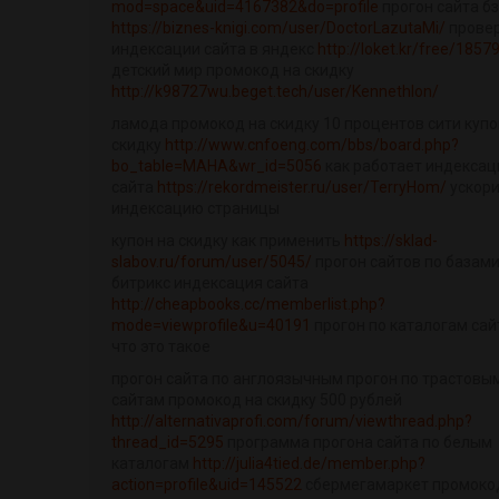
mod=space&uid=4167382&do=profile
прогон сайта б
https://biznes-knigi.com/user/DoctorLazutaMi/
прове
индексации сайта в яндекс
http://loket.kr/free/1857
детский мир промокод на скидку
http://k98727wu.beget.tech/user/Kennethlon/
ламода промокод на скидку 10 процентов сити купо
скидку
http://www.cnfoeng.com/bbs/board.php?
bo_table=MAHA&wr_id=5056
как работает индексац
сайта
https://rekordmeister.ru/user/TerryHom/
ускор
индексацию страницы
купон на скидку как применить
https://sklad-
slabov.ru/forum/user/5045/
прогон сайтов по базам
битрикс индексация сайта
http://cheapbooks.cc/memberlist.php?
mode=viewprofile&u=40191
прогон по каталогам сай
что это такое
прогон сайта по англоязычным прогон по трастовы
сайтам промокод на скидку 500 рублей
http://alternativaprofi.com/forum/viewthread.php?
thread_id=5295
программа прогона сайта по белым
каталогам
http://julia4tied.de/member.php?
action=profile&uid=145522
сбермегамаркет промоко