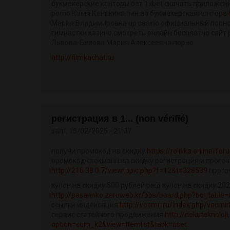
букмекерские конторы бет 1xbet скачать приложен
porno Юлия Канакина пин ап букмекерская контора
Мария Владимировна up casino официальный порно
гимнастки казино смотреть онлайн бесплатно сайт pi
Львова-Белова Мария Алексеевна порно
http://filmkachat.ru
регистрация в 1... (non vérifié)
sam, 15/02/2025 - 21:07
получи промокод на скидку
https://rolivka.online/f
промокод стокманн на скидку регистрация и прогон
http://216.38.0.7/viewtopic.php?f=12&t=328589
прого
купон на скидку 500 рублей ржд купон на скидку 20
http://pasarinko.zeroweb.kr/bbs/board.php?bo_table
ссылки индексация
http://vecmir.ru/index.php/vecmir
сервис статейного продвижения
http://dokuteknoloj
option=com_k2&view=itemlist&task=user...