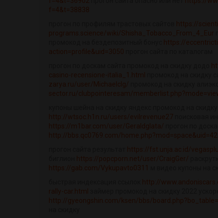
f=4&t=36902
прогон сайта опасно или нет
https://ww
f=4&t=38838
прогон по профилям трастовых сайтов
https://scienti
programs.science/wiki/Shisha_Tobacco_From_4_Eur
п
промокод на бездепозитный бонус
https://eccentri
action=profile&uid=3050
прогон сайта по каталогам
прогон по доскам сайта промокод на скидку додо
ht
casino-recensione-italia_1.html
промокод на скидку 
zarya.ru/user/MichaelcIg/
промокод на скидку алиэк
sector.ru/clubpointeresam/memberlist.php?mode=viewp
купоны шейна на скидку яндекс промокод на скидку
http://wtsoc.h1n.ru/users/evilrevenue27
поисковая ин
https://m1bar.com/user/Geraldglata/
прогон по доска
http://bbs.qc0769.com/home.php?mod=space&uid=4
прогон сайта результат
https://fst.unja.ac.id/vegaspl
биглион
https://popcporn.net/user/CraigGer/
раскрутк
https://gab.com/Vykupavto0311
м видео купоны на с
быстрая индексация ссылок
http://www.andoniscars.
rally-car.html
займер промокод на скидку 2022 ускор
http://gyeongshin.com/ksen/bbs/board.php?bo_tabl
на скидку