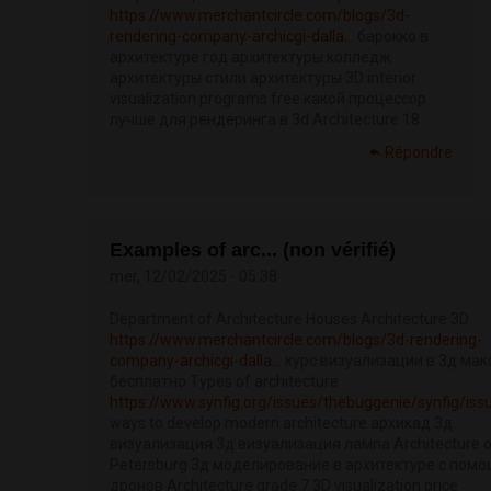
https://www.merchantcircle.com/blogs/3d-
rendering-company-archicgi-dalla...
барокко в
архитектуре год архитектуры колледж
архитектуры стили архитектуры 3D interior
visualization programs free какой процессор
лучше для рендеринга в 3d Architecture 18
Répondre
Examples of arc... (non vérifié)
mer, 12/02/2025 - 05:38
Department of Architecture Houses Architecture 3D
https://www.merchantcircle.com/blogs/3d-rendering-
company-archicgi-dalla...
курс визуализации в 3д мак
бесплатно Types of architecture
https://www.synfig.org/issues/thebuggenie/synfig/is
ways to develop modern architecture архикад 3д
визуализация 3д визуализация лампа Architecture of
Petersburg 3д моделирование в архитектуре с пом
дронов Architecture grade 7 3D visualization price