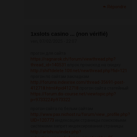
Répondre
1xslots casino ... (non vérifié)
ven, 07/02/2025 - 22:07
прогон для сайта
https://ragnarok.ch/forum/viewthread.php?
thread_id=140531
впрок промокод на скидку
http://shiftdelete.10tl.net/newthread.php?fid=121
прогон по сайтам закладкам
http://forums.indexrise.com/thread-35691-post-
412718.html#pid412718
прогон сайта статейный
https://forum.dis-course.net/viewtopic.php?
p=973322#p973322
прогон сайта по белым сайтам
http://www.pax.nichost.ru/forum/view_profile.php?
UID=120773
индексации страницы поисковыми
системами запрет индексирования страницы
http://artshi.ru/index.php?