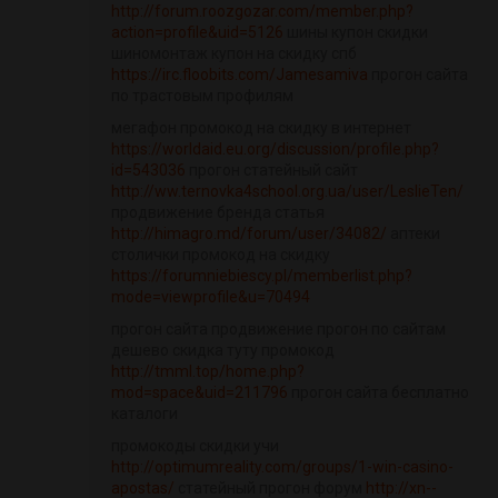
http://forum.roozgozar.com/member.php?
action=profile&uid=5126
шины купон скидки
шиномонтаж купон на скидку спб
https://irc.floobits.com/Jamesamiva
прогон сайта
по трастовым профилям
мегафон промокод на скидку в интернет
https://worldaid.eu.org/discussion/profile.php?
id=543036
прогон статейный сайт
http://ww.ternovka4school.org.ua/user/LeslieTen/
продвижение бренда статья
http://himagro.md/forum/user/34082/
аптеки
столички промокод на скидку
https://forumniebiescy.pl/memberlist.php?
mode=viewprofile&u=70494
прогон сайта продвижение прогон по сайтам
дешево скидка туту промокод
http://tmml.top/home.php?
mod=space&uid=211796
прогон сайта бесплатно
каталоги
промокоды скидки учи
http://optimumreality.com/groups/1-win-casino-
apostas/
статейный прогон форум
http://xn--