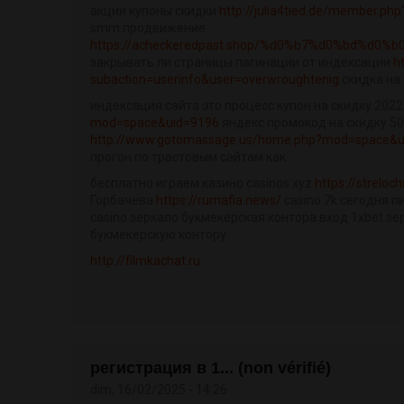
акции купоны скидки
http://julia4tied.de/member.ph
smm продвижение
https://acheckeredpast.shop/%d0%b7%d0%bd%d0%
закрывать ли страницы пагинации от индексации
h
subaction=userinfo&user=overwroughtenig
скидка на 
индексация сайта это процесс купон на скидку 202
mod=space&uid=9196
яндекс промокод на скидку 50
http://www.gotomassage.us/home.php?mod=space&u
прогон по трастовым сайтам как
бесплатно играем казино casinos xyz
https://streloc
Горбачева
https://rumafia.news/
casino 7k сегодня п
casino зеркало букмекерская контора вход 1xbet зе
букмекерскую контору
http://filmkachat.ru
регистрация в 1... (non vérifié)
dim, 16/02/2025 - 14:26