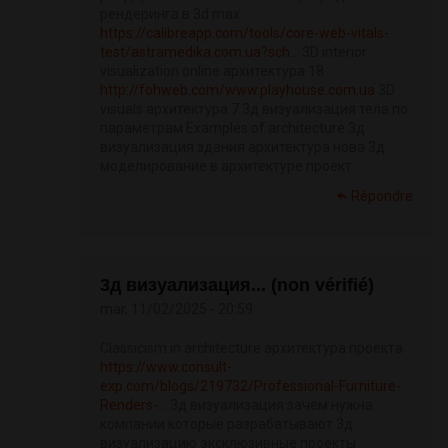
рендеринга в 3d max
https://calibreapp.com/tools/core-web-vitals-
test/astramedika.com.ua?sch...
3D interior
visualization online архитектура 18
http://fohweb.com/www.playhouse.com.ua
3D
visuals архитектура 7 3д визуализация тела по
параметрам Examples of architecture 3д
визуализация здания архитектура нова 3д
моделирование в архитектуре проект
Répondre
3д визуализация... (non vérifié)
mar, 11/02/2025 - 20:59
Classicism in architecture архитектура проекта
https://www.consult-
exp.com/blogs/219732/Professional-Furniture-
Renders-...
3д визуализация зачем нужна
компании которые разрабатывают 3д
визуализацию эксклюзивные проекты