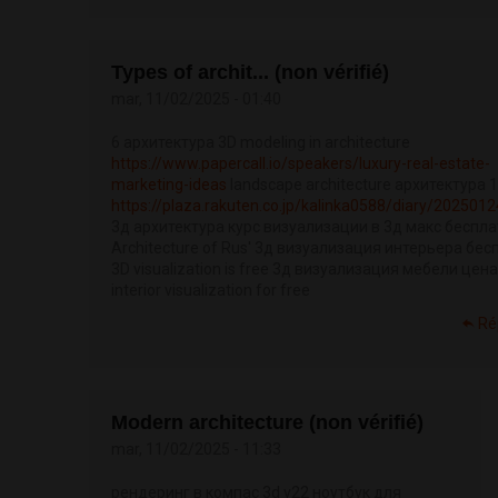
Types of archit... (non vérifié)
mar, 11/02/2025 - 01:40
6 архитектура 3D modeling in architecture
https://www.papercall.io/speakers/luxury-real-estate-
marketing-ideas
landscape architecture архитектура 
https://plaza.rakuten.co.jp/kalinka0588/diary/202501
3д архитектура курс визуализации в 3д макс беспл
Architecture of Rus' 3д визуализация интерьера бес
3D visualization is free 3д визуализация мебели цена
interior visualization for free
Ré
Modern architecture (non vérifié)
mar, 11/02/2025 - 11:33
рендеринг в компас 3d v22 ноутбук для