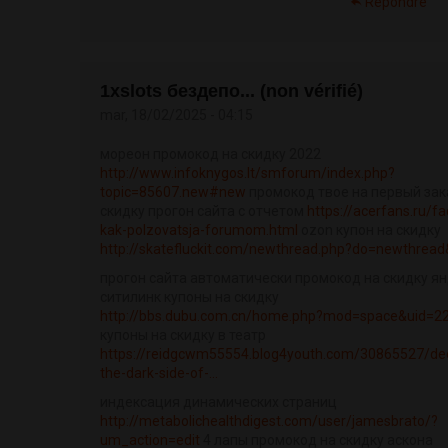
Répondre
1xslots бездепо... (non vérifié)
mar, 18/02/2025 - 04:15
мореон промокод на скидку 2022
http://www.infoknygos.lt/smforum/index.php?
topic=85607.new#new
промокод твое на первый зак
скидку прогон сайта с отчетом
https://acerfans.ru/f
kak-polzovatsja-forumom.html
ozon купон на скидку
http://skatefluckit.com/newthread.php?do=newthrea
прогон сайта автоматически промокод на скидку я
ситилинк купоны на скидку
http://bbs.dubu.com.cn/home.php?mod=space&uid=2
купоны на скидку в театр
https://reidgcwm55554.blog4youth.com/30865527/d
the-dark-side-of-...
индексация динамических страниц
http://metabolichealthdigest.com/user/jamesbrato/?
um_action=edit
4 лапы промокод на скидку аскона