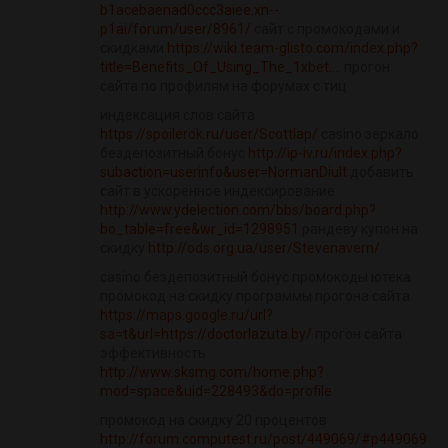
b1acebaenad0ccc3aiee.xn--
p1ai/forum/user/8961/
сайт с промокодами и
скидками
https://wiki.team-glisto.com/index.php?
title=Benefits_Of_Using_The_1xbet...
. прогон
сайта по профилям на форумах с тиц
индексация слов сайта
https://spoilerok.ru/user/Scottlap/
casino зеркало
бездепозитный бонус
http://ip-iv.ru/index.php?
subaction=userinfo&user=NormanDiult
добавить
сайт в ускоренное индексирование
http://www.ydelection.com/bbs/board.php?
bo_table=free&wr_id=1298951
рандеву купон на
скидку
http://ods.org.ua/user/Stevenavern/
casino бездепозитный бонус промокоды ютека
промокод на скидку программы прогона сайта
https://maps.google.ru/url?
sa=t&url=https://doctorlazuta.by/
прогон сайта
эффективность
http://www.sksmg.com/home.php?
mod=space&uid=228493&do=profile
промокод на скидку 20 процентов
http://forum.computest.ru/post/449069/#p449069