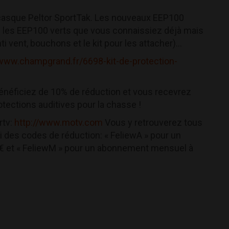
 casque Peltor SportTak. Les nouveaux EEP100
les EEP100 verts que vous connaissiez déjà mais
vent, bouchons et le kit pour les attacher)...
/www.champgrand.fr/6698-kit-de-protection-
énéficiez de 10% de réduction et vous recevrez
otections auditives pour la chasse !
rtv:
http://www.motv.com
Vous y retrouverez tous
ci des codes de réduction: « FeliewA » pour un
9€ et « FeliewM » pour un abonnement mensuel à