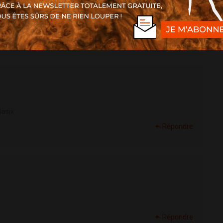
</a>
Répondre
lasix
Répondre
Répondre