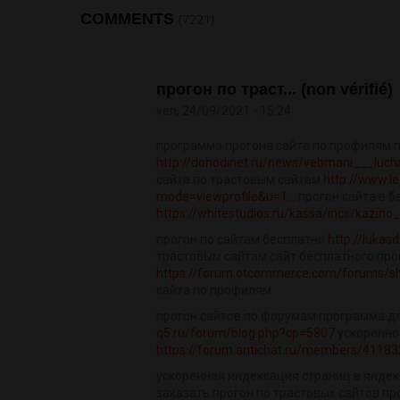
COMMENTS
(7221)
прогон по траст... (non vérifié)
ven, 24/09/2021 - 15:24
программа прогона сайта по профилям 
http://dohodinet.ru/news/vebmani___luch
сайта по трастовым сайтам
http://www.l
mode=viewprofile&u=1...
прогон сайта в б
https://whitestudios.ru/kassa/incs/kazino
прогон по сайтам бесплатно
http://luka
трастовым сайтам сайт бесплатного про
https://forum.otcommerce.com/forums/s
сайта по профилям
прогон сайтов по форумам программа дл
q5.ru/forum/blog.php?cp=5807
ускоренно
https://forum.antichat.ru/members/41183
ускоренная индексация страниц в яндек
заказать прогон по трастовых сайтов пр