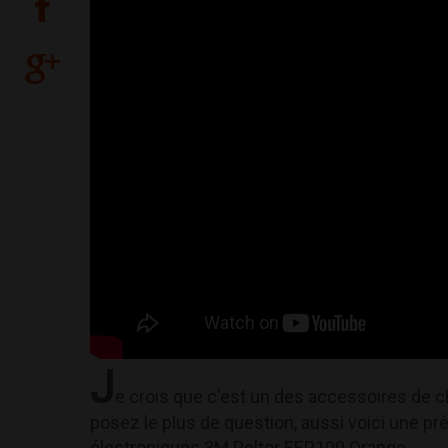
J
e crois que c'est un des accessoires de ch
posez le plus de question, aussi voici une pr
électroniques 3M Peltor EEP100 Orange.