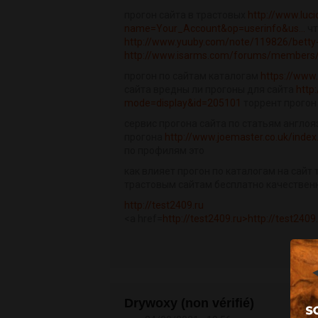
прогон сайта в трастовых
http://www.luc
name=Your_Account&op=userinfo&us...
чт
http://www.yuuby.com/note/119826/bett
http://www.isarms.com/forums/members/
прогон по сайтам каталогам
https://www.
сайта вредны ли прогоны для сайта
http
mode=display&id=205101
торрент прогон
сервис прогона сайта по статьям англо
прогона
http://www.joemaster.co.uk/inde
по профилям это
как влияет прогон по каталогам на сайт 
трастовым сайтам бесплатно качествен
http://test2409.ru
<a href=
http://test2409.ru>http://test2409
Drywoxy (non vérifié)