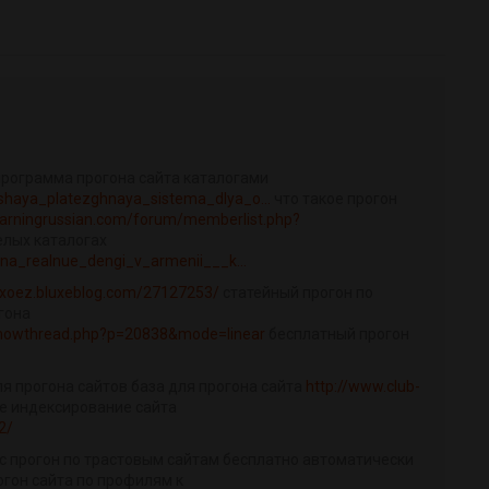
программа прогона сайта каталогами
shaya_platezghnaya_sistema_dlya_o...
что такое прогон
earningrussian.com/forum/memberlist.php?
елых каталогах
_na_realnue_dengi_v_armenii___k...
sdxoez.bluxeblog.com/27127253/
статейный прогон по
гона
howthread.php?p=20838&mode=linear
бесплатный прогон
я прогона сайтов база для прогона сайта
http://www.club-
е индексирование сайта
2/
с прогон по трастовым сайтам бесплатно автоматически
огон сайта по профилям к