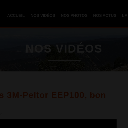
Aller au
contenu
ACCUEIL
NOS VIDÉOS
NOS PHOTOS
NOS ACTUS
LA
principal
NOS VIDÉOS
es 3M-Peltor EEP100, bon
re