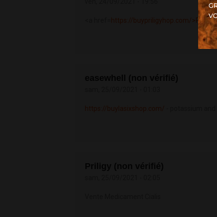
ven, 24/09/2021 - 19:56
<a href=
https://buypriligyhop.com/>Priligy
easewhell (non vérifié)
sam, 25/09/2021 - 01:03
https://buylasixshop.com/
- potassium and 
Priligy (non vérifié)
sam, 25/09/2021 - 02:05
Vente Medicament Cialis