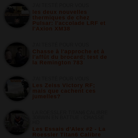
J'AI TESTÉ POUR VOUS
les deux nouvelles
thermiques de chez
Pulsar: l'accolade LRF et
l'Axion XM38
J'AI TESTÉ POUR VOUS
Chasse à l'approche et à
l'affût du brocard; test de
la Remington 783
J'AI TESTÉ POUR VOUS
Les Zeiss Victory RF;
mais que cachent ces
jumelles?
LA ROESSLER TITAN6 CALIBRE
308WIN EN BATTUE - CHASSE
HD
Les Essais d'Alex #2 - La
Roessler Titan6 Calibre