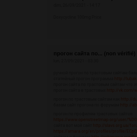
dim, 26/09/2021 - 14:17
Doxycycline 100mg Price
прогон сайта по... (non vérifié)
lun, 27/09/2021 - 03:30
ручной прогон по трастовым сайтам ба
статейный прогон программа
http://lub
прогон сайта по трастовым сайтам что э
прогон сайта в трастовых
http://vk.com/
прогон по трастовым сайтам как
http://
базам сайт прогона по форумам
http://a
прогон по профилям трастовых сайтов
https://www.openstreetmap.org/user
сайта вот мой сайт
http://slavs.org.ua/f
https://amara.org/en/profiles/profile/E
сайтам и форумах
http://wikimapia.org/