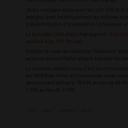
Je les compare aussi avec les LEP 100 et le
oranges sont techniquement les mêmes que 
présentent plus d'accessoires ! (mousses anti 
Le bon plan c'est chez champgrand :
https:/
auditive-eep-100-3m-pel...
Rentrez le code de réduction "Feliew3m" et b
aussi un bonnet Peltor adapté à toutes les pr
Le nouveau rendez-vous, c'est sur myoutdoo
les Wild Boar Fever et ma nouvelle série! Voi
abonnement annuel à 78.99€ au lieu de 98.9
7.99€ au lieu de 9.99€.
test
peltor
oreillettes
eep100