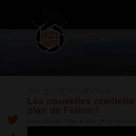
J'AI TESTÉ POUR VOUS
Les nouvelles oreillett
plan de Feliew !
sam, 13/03/2021 - 17:03
Feliew
7221 commentai