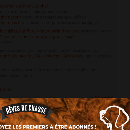
iodisimone.it/modules.php?
о такое прогон в официальный сайт
y-thompson
прогон по автомобильным сайтам
firemans.html
прогоны по трастовым сайтам форум
bashklip.ru/go?http://rabotaonlinefree.ru
программа прогон
://mzstudios.net/forum/pop_profile.asp?
 сайта
язычные сайты для прогона англоязычные сайты для
x.php?option=com_k2&view=itemlist&task=us...
прогон сайта
трастовый прогон сайта заказать прогон сайта по
ный прогон сайта
.ru</a>
Répondre