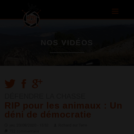
Aller au
contenu
Toggle
principal
navigatio
NOS VIDÉOS
DÉFENDRE LA CHASSE
RIP pour les animaux : Un
déni de démocratie
jeu, 20/08/2020 - 15:52
Richard sur Terre
722 commentaire