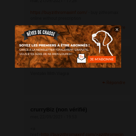
mar, 21/09/2021 - 17:26
https://buyzithromaxinf.com/
- buy zithromax
online without prescription
Répondre
×
Plaquenil (non vérifié)
mer, 22/09/2021 - 03:45
Ventolin With Viagra
Répondre
crurryBiz (non vérifié)
mer, 22/09/2021 - 19:53
<a
href=
http://buyzithromaxinf.com/>azithromycin