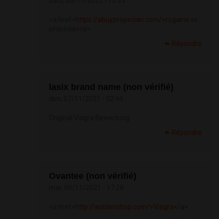
sam, 06/11/2021 - 13:35
<a href=
https://abuypropecian.com/>rogaine
vs
propecia</a>
Répondre
lasix brand name (non vérifié)
dim, 07/11/2021 - 02:44
Original Viagra Bewertung
Répondre
Ovantee (non vérifié)
mar, 09/11/2021 - 17:28
<a href=
http://asildenshop.com/>Viagra</a>