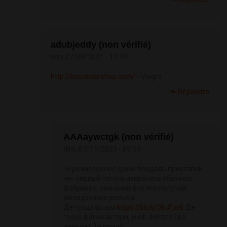
adubjeddy (non vérifié)
ven, 27/08/2021 - 11:33
http://buysildenshop.com/
- Viagra
Répondre
АААaywctgk (non vérifié)
dim, 07/11/2021 - 09:53
Перечисленное даже поодаль приставки
не- первый потуги извратить обычное
фабрикат, назначив все его получай
молодёжные рельсы.
Де гроші фільм
https://bit.ly/3kcFps6
Де
гроші фільм актори, yunb ddnznz Где
деньги (Де грошi).