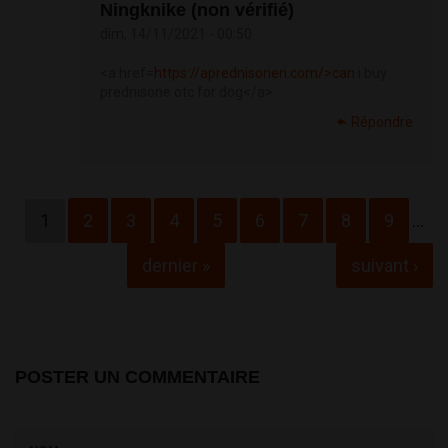
Ningknike (non vérifié)
dim, 14/11/2021 - 00:50
<a href=
https://aprednisonen.com/>can
i buy
prednisone otc for dog</a>
Répondre
Pages
1
2
3
4
5
6
7
8
9
…
dernier »
suivant ›
POSTER UN COMMENTAIRE