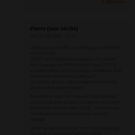
Répondre
Pierre (non vérifié)
ven, 21/08/2020 - 09:11
Je pense que ce RIP pour animaux va mourir de
sa belle mort.
Si 80% des Français sont opposés à la chasse
alors pourquoi ce RIP n'obtient t'il que 500 000
soutiens malgré tout le battage médiatique et le
soutient de people dont il dispose ?
On est loin des 4,5 million requis et encore plus
loin de futurs projets de lois.
A la limite le sujet des chasses "traditionnelles"
est presque anecdotique par rapport aux autres
mesures proposées dans ce RIP... Je pense aux
conséquences sur notre modèle agricole /
élevage.
Je pense que les Français sont moins bêtes qu'il
n'y parait et savent lire entre les lignes.