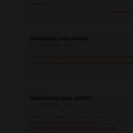
casino</a>
Répondre
DanielRen (non vérifié)
jeu, 11/06/2026 - 18:08
Pull up and catch these fire casino games no questions
href="
https://caninecomposters.com/">https://canin
RobinPrord (non vérifié)
jeu, 11/06/2026 - 19:12
Medicine is changing. The evidence base is
growing <a href="
https://www.good-
cook.ru/articles/2026/05/02g-lil-nutritsiologija-