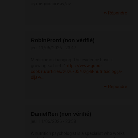
нутрициология</a>
Répondre
RobinPrord (non vérifié)
jeu, 11/06/2026 - 23:47
Medicine is changing. The evidence base is
growing <a href="
https://www.good-
cook.ru/articles/2026/05/02g-lil-nutritsiologija-
dlja-v...
Répondre
DanielRen (non vérifié)
jeu, 11/06/2026 - 23:58
A nutrition psychologist is a specialist who works