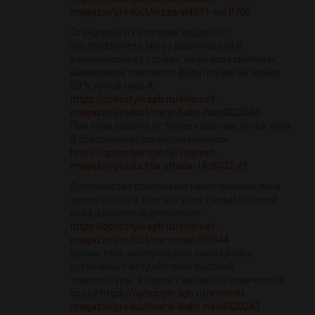
magazin/product/lozza-vl4331-col.0700
Стандарты и категории защиты от
ультрафиолета могут различаться в
зависимости от страны, но во всех системах
минимумом считается фильтрация не менее
50 % лучей типа А
https://opticstyle.spb.ru/internet-
magazin/product/nano-baby-nao4020540
При этом защита от более коротких лучей типа
В обеспечивается автоматически
https://opticstyle.spb.ru/internet-
magazin/product/la-strada-18/8032-c1
Достоинство стеклянных качественных линз
заключается в том, что у них самый высокий
коэффициент преломления
https://opticstyle.spb.ru/internet-
magazin/product/nano-nao700444
Кроме того, минеральные линзы более
устойчивы к воздействию высокой
температуры, а также к активной химической
среде
https://opticstyle.spb.ru/internet-
magazin/product/nano-baby-nao4020243