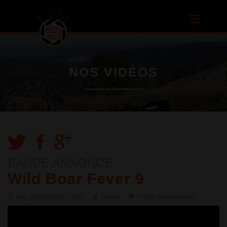
Aller au
contenu
Toggle
principal
navigatio
NOS VIDÉOS
BANDE ANNONCE
Wild Boar Fever 9
mar, 24/07/2018 - 13:01
Feliew
27285 commentaire