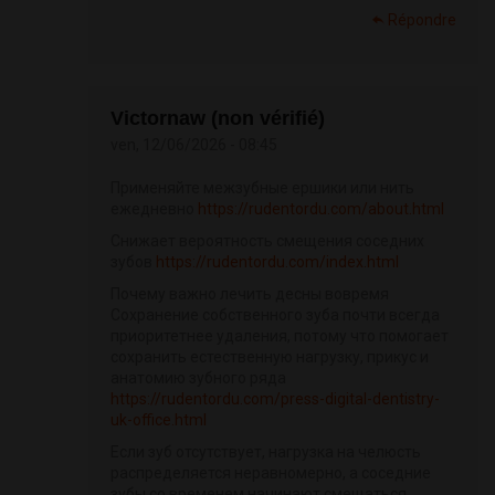
Répondre
Victornaw (non vérifié)
ven, 12/06/2026 - 08:45
Применяйте межзубные ершики или нить
ежедневно
https://rudentordu.com/about.html
Снижает вероятность смещения соседних
зубов
https://rudentordu.com/index.html
Почему важно лечить десны вовремя
Сохранение собственного зуба почти всегда
приоритетнее удаления, потому что помогает
сохранить естественную нагрузку, прикус и
анатомию зубного ряда
https://rudentordu.com/press-digital-dentistry-
uk-office.html
Если зуб отсутствует, нагрузка на челюсть
распределяется неравномерно, а соседние
зубы со временем начинают смещаться