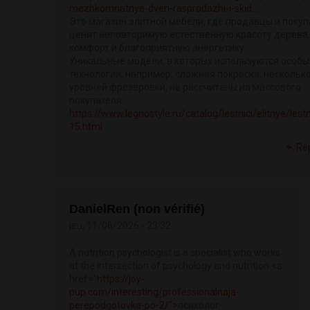
mezhkomnatnye-dveri-rasprodazhi-i-skid...
Это магазин элитной мебели, где продавцы и покуп
ценят неповторимую естественную красоту дерева,
комфорт и благоприятную энергетику
Уникальные модели, в которых используются особы
технологии, например, сложная покраска, нескольк
уровней фрезеровки, не рассчитаны на массового
покупателя
https://www.legnostyle.ru/catalog/lestnici/elitnye/lestn
15.html
Ré
DanielRen (non vérifié)
jeu, 11/06/2026 - 23:32
A nutrition psychologist is a specialist who works
at the intersection of psychology and nutrition <a
href="
https://joy-
pup.com/interesting/professionalnaja-
perepodgotovka-po-2/">
психолог-