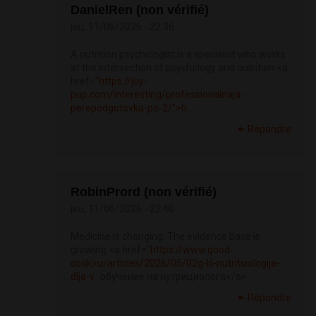
DanielRen (non vérifié)
jeu, 11/06/2026 - 22:36
A nutrition psychologist is a specialist who works
at the intersection of psychology and nutrition <a
href="
https://joy-
pup.com/interesting/professionalnaja-
perepodgotovka-po-2/">h...
Répondre
RobinPrord (non vérifié)
jeu, 11/06/2026 - 22:40
Medicine is changing. The evidence base is
growing <a href="
https://www.good-
cook.ru/articles/2026/05/02g-lil-nutritsiologija-
dlja-v...
обучение на нутрициолога</a>
Répondre