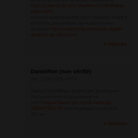
https://rudentordu.com/treatments/otbelivanie-
zubov.html
Имплантация позволяет восстановить опору и
избежать дальнейших функциональных
проблем
https://rudentordu.com/press-digital-
dentistry-uk-office.html
Répondre
DanielRen (non vérifié)
ven, 12/06/2026 - 09:51
Завод ГорЦемМаш производит дробильно-
сортировочное оборудование <a
href="
https://zavod-gcm.ru/val-vedomyij-
1060417002-10">
вал ведомый питателя тк
15</a>
Répondre