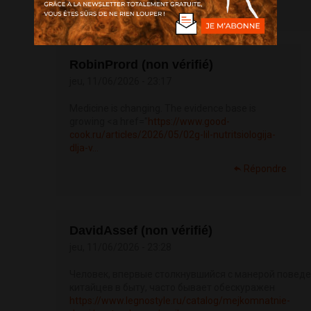
RobinPrord (non vérifié)
jeu, 11/06/2026 - 23:17
Medicine is changing. The evidence base is
growing <a href="
https://www.good-
cook.ru/articles/2026/05/02g-lil-nutritsiologija-
dlja-v...
Répondre
DavidAssef (non vérifié)
jeu, 11/06/2026 - 23:28
Человек, впервые столкнувшийся с манерой повед
китайцев в быту, часто бывает обескуражен
https://www.legnostyle.ru/catalog/mejkomnatnie-