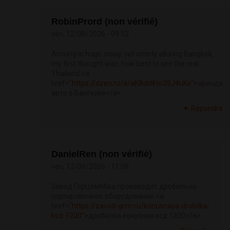
RobinPrord (non vérifié)
ven, 12/06/2026 - 09:53
Arriving in huge, noisy, yet utterly alluring Bangkok,
my first thought was: how best to see the real
Thailand <a
href="
https://dzen.ru/a/aK8sbI6to35J4uKx">
аренда
авто в Бангкоке</a>
Répondre
DanielRen (non vérifié)
ven, 12/06/2026 - 11:08
Завод ГорЦемМаш производит дробильно-
сортировочное оборудование <a
href="
https://zavod-gcm.ru/konusnaya-drobilka-
ksd-1200">
дробилка конусная ксд 1200</a>