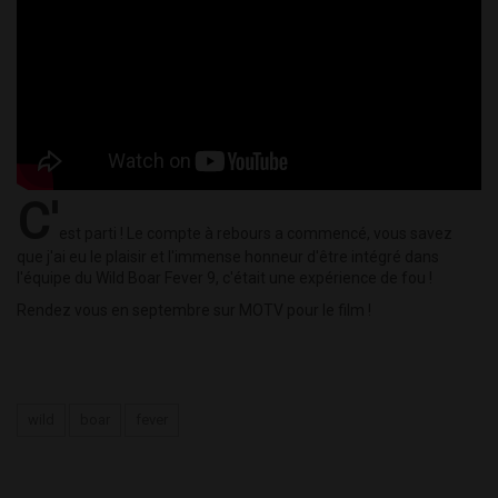
C'
est parti ! Le compte à rebours a commencé, vous savez
que j'ai eu le plaisir et l'immense honneur d'être intégré dans
l'équipe du Wild Boar Fever 9, c'était une expérience de fou !
Rendez vous en septembre sur MOTV pour le film !
wild
boar
fever