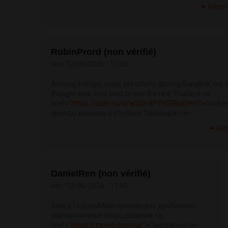
Répon
RobinPrord (non vérifié)
ven, 12/06/2026 - 11:26
Arriving in huge, noisy, yet utterly alluring Bangkok, my f
thought was: how best to see the real Thailand <a
href="
https://dzen.ru/a/aG0zr8PYKGRBxDHm">
особе
аренды машины в столице Таиланда</a>
Ré
DanielRen (non vérifié)
ven, 12/06/2026 - 11:42
Завод ГорЦемМаш производит дробильно-
сортировочное оборудование <a
href="
https://zavod-gcm.ru/">
Смотреть</a>