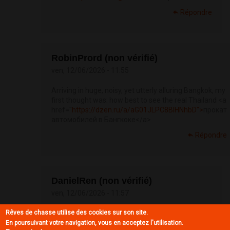
Répondre
RobinPrord (non vérifié)
ven, 12/06/2026 - 11:55
Arriving in huge, noisy, yet utterly alluring Bangkok, my
first thought was: how best to see the real Thailand <a
href="
https://dzen.ru/a/aG01JLPC8BlHNhbD">
прокат
автомобилей в Бангкоке</a>
Répondre
DanielRen (non vérifié)
ven, 12/06/2026 - 11:57
Rêves de chasse utilise des cookies sur son site.
Завод ГорЦемМаш производит дробильно-
сортировочное оборудование <a
En poursuivant votre navigation, vous en acceptez l'utilisation.