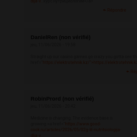
dlja-v...
курс нутрициологии</a>
Répondre
DanielRen (non vérifié)
jeu, 11/06/2026 - 19:58
Straight up our casino games go crazy you gotta see th
href="
https://elektrotehnik.kz/">https://elektrotehnik.
Ré
RobinPrord (non vérifié)
jeu, 11/06/2026 - 20:42
Medicine is changing. The evidence base is
growing <a href="
https://www.good-
cook.ru/articles/2026/05/02g-lil-nutritsiologija-
dlja-v...