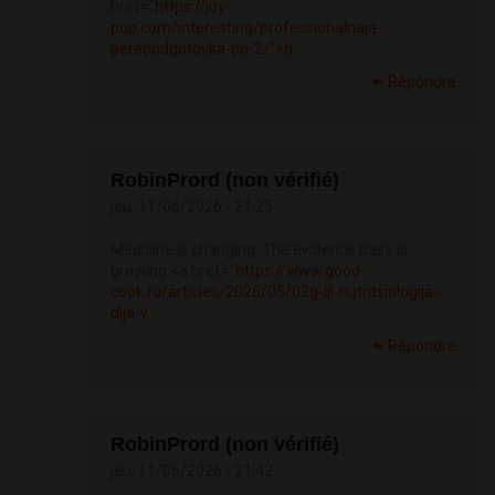
href="
https://joy-
pup.com/interesting/professionalnaja-
perepodgotovka-po-2/">h...
Répondre
RobinPrord (non vérifié)
jeu, 11/06/2026 - 21:25
Medicine is changing. The evidence base is
growing <a href="
https://www.good-
cook.ru/articles/2026/05/02g-lil-nutritsiologija-
dlja-v...
Répondre
RobinPrord (non vérifié)
jeu, 11/06/2026 - 21:42