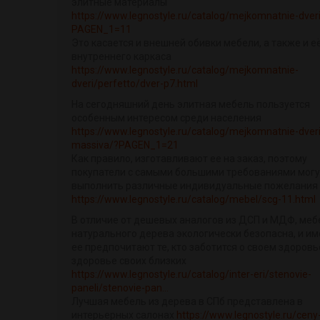
элитные материалы
https://www.legnostyle.ru/catalog/mejkomnatnie-dver
PAGEN_1=11
Это касается и внешней обивки мебели, а также и е
внутреннего каркаса
https://www.legnostyle.ru/catalog/mejkomnatnie-
dveri/perfetto/dver-p7.html
На сегодняшний день элитная мебель пользуется
особенным интересом среди населения
https://www.legnostyle.ru/catalog/mejkomnatnie-dveri
massiva/?PAGEN_1=21
Как правило, изготавливают ее на заказ, поэтому
покупатели с самыми большими требованиями могу
выполнить различные индивидуальные пожелания
https://www.legnostyle.ru/catalog/mebel/scg-11.html
В отличие от дешевых аналогов из ДСП и МДФ, меб
натурального дерева экологически безопасна, и и
ее предпочитают те, кто заботится о своем здоровь
здоровье своих близких
https://www.legnostyle.ru/catalog/inter-eri/stenovie-
paneli/stenovie-pan...
Лучшая мебель из дерева в СПб представлена в
интерьерных салонах
https://www.legnostyle.ru/ceny