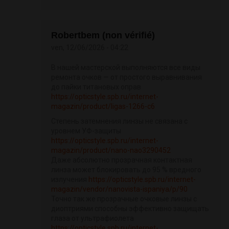
Robertbem (non vérifié)
ven, 12/06/2026 - 04:22
В нашей мастерской выполняются все виды
ремонта очков — от простого выравнивания
до пайки титановых оправ
https://opticstyle.spb.ru/internet-
magazin/product/ligas-1266-c6
Степень затемнения линзы не связана с
уровнем УФ-защиты
https://opticstyle.spb.ru/internet-
magazin/product/nano-nao3290452
Даже абсолютно прозрачная контактная
линза может блокировать до 95 % вредного
излучения
https://opticstyle.spb.ru/internet-
magazin/vendor/nanovista-ispaniya/p/90
Точно так же прозрачные очковые линзы с
диоптриями способны эффективно защищать
глаза от ультрафиолета
https://opticstyle.spb.ru/internet-