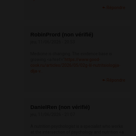
Répondre
RobinPrord (non vérifié)
jeu, 11/06/2026 - 20:53
Medicine is changing. The evidence base is
growing <a href="
https://www.good-
cook.ru/articles/2026/05/02g-lil-nutritsiologija-
dlja-v...
Répondre
DanielRen (non vérifié)
jeu, 11/06/2026 - 21:07
A nutrition psychologist is a specialist who works
at the intersection of psychology and nutrition <a