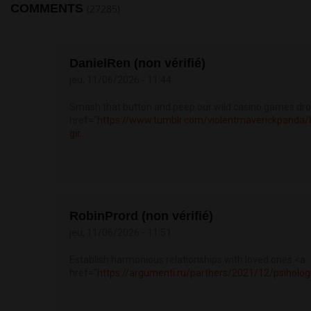
COMMENTS
(27285)
DanielRen (non vérifié)
jeu, 11/06/2026 - 11:44
Smash that button and peep our wild casino games dr
href="
https://www.tumblr.com/violentmaverickpand
gir...
RobinPrord (non vérifié)
jeu, 11/06/2026 - 11:51
Establish harmonious relationships with loved ones <a
href="
https://argumenti.ru/parthers/2021/12/psiholog