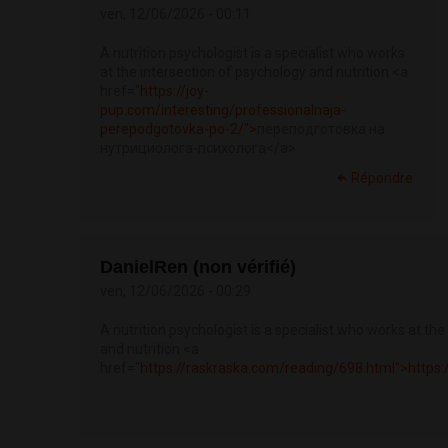
ven, 12/06/2026 - 00:11
A nutrition psychologist is a specialist who works
at the intersection of psychology and nutrition <a
href="
https://joy-
pup.com/interesting/professionalnaja-
perepodgotovka-po-2/">
переподготовка на
нутрициолога-психолога</a>
Répondre
DanielRen (non vérifié)
ven, 12/06/2026 - 00:29
A nutrition psychologist is a specialist who works at th
and nutrition <a
href="
https://raskraska.com/reading/698.html">https: