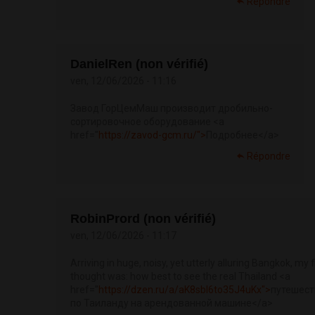
Répondre
DanielRen (non vérifié)
ven, 12/06/2026 - 11:16
Завод ГорЦемМаш производит дробильно-
сортировочное оборудование <a
href="
https://zavod-gcm.ru/">
Подробнее</a>
Répondre
RobinPrord (non vérifié)
ven, 12/06/2026 - 11:17
Arriving in huge, noisy, yet utterly alluring Bangkok, my f
thought was: how best to see the real Thailand <a
href="
https://dzen.ru/a/aK8sbI6to35J4uKx">
путешест
по Таиланду на арендованной машине</a>