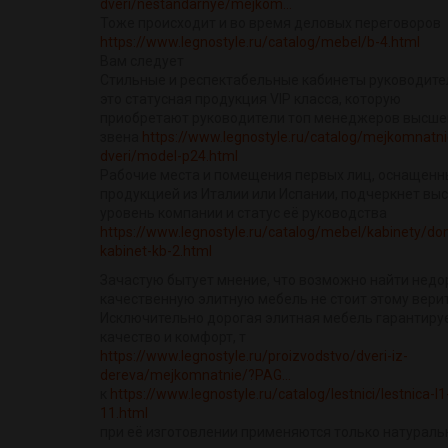
dveri/nestandarnye/mejkom...
Тоже происходит и во время деловых переговоров
https://www.legnostyle.ru/catalog/mebel/b-4.html
Вам следует
Стильные и респектабельные кабинеты руководите
это статусная продукция VIP класса, которую
приобретают руководители топ менеджеров высше
звена
https://www.legnostyle.ru/catalog/mejkomnatni
dveri/model-p24.html
Рабочие места и помещения первых лиц, оснащенн
продукцией из Италии или Испании, подчеркнет вы
уровень компании и статус её руководства
https://www.legnostyle.ru/catalog/mebel/kabinety/do
kabinet-kb-2.html
Зачастую бытует мнение, что возможно найти недо
качественную элитную мебель не стоит этому верит
Исключительно дорогая элитная мебель гарантиру
качество и комфорт, т
https://www.legnostyle.ru/proizvodstvo/dveri-iz-
dereva/mejkomnatnie/?PAG...
к
https://www.legnostyle.ru/catalog/lestnici/lestnica-l1
11.html
при её изготовлении применяются только натурал