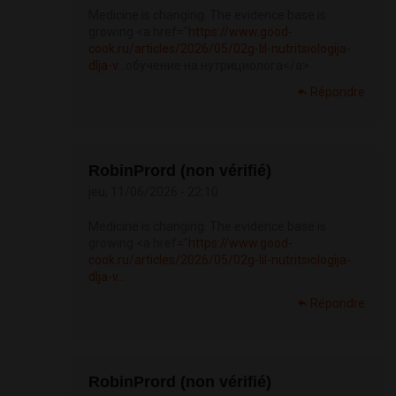
Medicine is changing. The evidence base is
growing <a href="
https://www.good-
cook.ru/articles/2026/05/02g-lil-nutritsiologija-
dlja-v...
обучение на нутрициолога</a>
Répondre
RobinPrord (non vérifié)
jeu, 11/06/2026 - 22:10
Medicine is changing. The evidence base is
growing <a href="
https://www.good-
cook.ru/articles/2026/05/02g-lil-nutritsiologija-
dlja-v...
Répondre
RobinPrord (non vérifié)