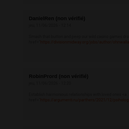
DanielRen (non vérifié)
jeu, 11/06/2026 - 12:14
Smash that button and peep our wild casino games dr
href="
https://divisionmidway.org/jobs/author/ohnwallac
RobinPrord (non vérifié)
jeu, 11/06/2026 - 12:20
Establish harmonious relationships with loved ones <a
href="
https://argumenti.ru/parthers/2021/12/psiholog