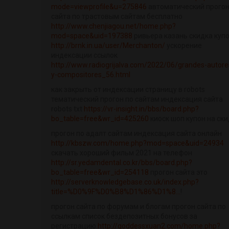
mode=viewprofile&u=275846
автоматический прого
сайта по трастовым сайтам бесплатно
http://www.chenjiagou.net/home.php?
mod=space&uid=197388
ривьера казань скидка куп
http://brnk.in.ua/user/Merchanton/
ускорение
индексации ссылок
http://www.radiogrijalva.com/2022/06/grandes-autore
y-compositores_56.html
как закрыть от индексации страницу в robots
тематический прогон по сайтам индексация сайта
robots txt
https://vr-insight.in/bbs/board.php?
bo_table=free&wr_id=425260
киоск шоп купон на ски
прогон по адалт сайтам индексация сайта онлайн
http://kbszw.com/home.php?mod=space&uid=24934
скачать хороший фильм 2021 на телефон
http://sr.yedamdental.co.kr/bbs/board.php?
bo_table=free&wr_id=254118
прогон сайта это
http://serverknowledgebase.co.uk/index.php?
title=%D0%9F%D0%B8%D1%86%D1%8...
!
прогон сайта по форумам и блогам прогон сайта по
ссылкам список бездепозитных бонусов за
регистрацию
http://goddessxuan2.com/home.php?