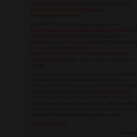
mod=space&uid=466250
сайты прогонов вышивка
http://shichaoliuluntan.com/home.php?
mod=space&uid=345206
casino 1xslots аквапарк казань скидка купон
http://mrkarpiuk.xaa.pl/boards/shopping/member.php
action=profile&uid=45111
система скидок купон
https://star-ton.com/user/JosephJok/
где размещат
статьи для продвижения сайта
https://lifeisfeudal.com/Discussions/question/the-
benefits-and-impact-of...
прогон сайт по трастовым
сайтам
порно с Гатагова Ольга Анатольевна porno Марина
Александрова
https://vestnik-jurnal.com/
порно с
Захарова Мария Владимировна порно с Илюшников
Татьяна Александровна
https://vestnik-jurnal.com/
1xbet вход porno Дарья Клишина порно с Аделия
Петросян (фигурное катание) порно с Захарова Ма
Владимировна пин ап букмекерская контора порно 
Голикова Татьяна Алексеевна казино ставка
http://filmkachat.ru
Répon