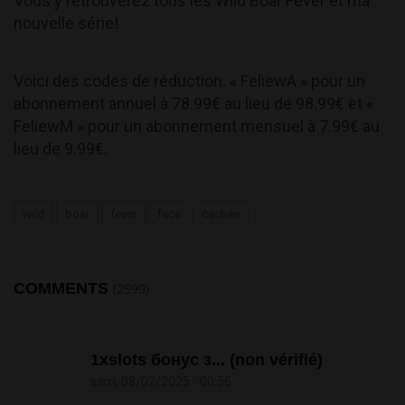
Vous y retrouverez tous les Wild Boar Fever et ma
nouvelle série!
Voici des codes de réduction: « FeliewA » pour un
abonnement annuel à 78.99€ au lieu de 98.99€ et «
FeliewM » pour un abonnement mensuel à 7.99€ au
lieu de 9.99€.
wild
boar
fever
face
cachée
COMMENTS
(2599)
1xslots бонус з... (non vérifié)
sam, 08/02/2025 - 00:56