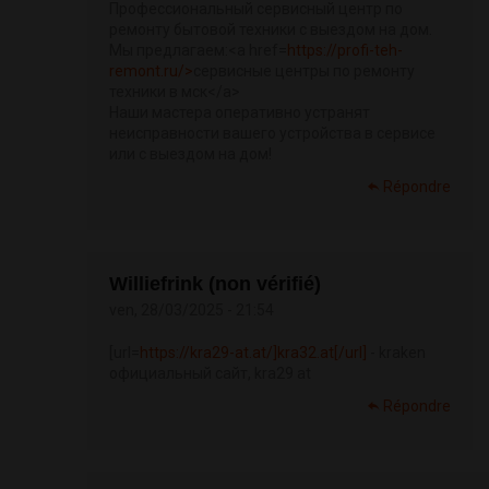
Профессиональный сервисный центр по
ремонту бытовой техники с выездом на дом.
Мы предлагаем:<a href=
https://profi-teh-
remont.ru/>
сервисные центры по ремонту
техники в мск</a>
Наши мастера оперативно устранят
неисправности вашего устройства в сервисе
или с выездом на дом!
Répondre
Williefrink (non vérifié)
ven, 28/03/2025 - 21:54
[url=
https://kra29-at.at/]kra32.at[/url]
- kraken
официальный сайт, kra29 at
Répondre