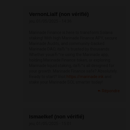
VernonLialf (non vérifié)
jeu, 01/05/2025 - 14:36
Marinade Finance is here to transform Solana
staking! With high Marinade Finance APY, secure
Marinade Audits, and community-backed
Marinade DAO, itвЂ™s trusted by thousands.
Whether youвЂ™re using the Marinade app,
holding Marinade Finance token, or exploring
Marinade liquid staking, itвЂ™s all designed for
your growth. Marinade Finance safe? Absolutely.
Ready to start? Visit
https://marinade.ink
and
stake your Marinade SOL smarter today!
Répondre
Ismaelkef (non vérifié)
jeu, 01/05/2025 - 15:01