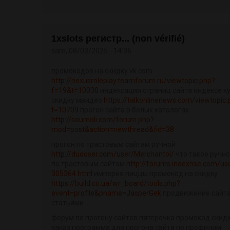
1xslots регистр... (non vérifié)
sam, 08/03/2025 - 14:36
промокодов на скидку vk com
http://nexusroleplay.teamforum.ru/viewtopic.php?
f=19&t=10030
индексация страниц сайта яндексе к
скидку мвидео
https://talkonlinenews.com/viewtopic.
t=10709
прогон сайта в белых каталогах
http://soumoli.com/forum.php?
mod=post&action=newthread&fid=38
прогон по трастовым сайтам ручной
http://dudoser.com/user/Merchantol/
что такое ручно
по трастовым сайтам
http://forums.indexrise.com/us
305364.html
империя пиццы промокод на скидку
https://build.co.ua/wr_board/tools.php?
event=profile&pname=JasperGek
продвижение сайт
статьями
форум по прогону сайтов пятерочка промокод скидк
заказ программа для прогона сайта по профилям