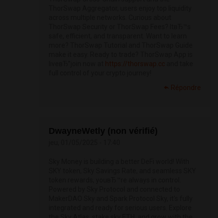
ThorSwap Aggregator, users enjoy top liquidity
across multiple networks. Curious about
ThorSwap Security or ThorSwap Fees? ItвЂ™s
safe, efficient, and transparent. Want to learn
more? ThorSwap Tutorial and ThorSwap Guide
make it easy. Ready to trade? ThorSwap App is
liveвЂ”join now at
https://thorswap.cc
and take
full control of your crypto journey!
Répondre
DwayneWetly (non vérifié)
jeu, 01/05/2025 - 17:40
Sky Money is building a better DeFi world! With
SKY token, Sky Savings Rate, and seamless SKY
token rewards, youвЂ™re always in control.
Powered by Sky Protocol and connected to
MakerDAO Sky and Spark Protocol Sky, it's fully
integrated and ready for serious users. Explore
the Sky Atlas, stake sky ETH, and grow with the