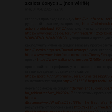
1xslots бонус з... (non vérifié)
mar, 01/04/2025 - 22:30
столплит промокод на скидку
http://vn-info.net/us
ру первый заказ скидка промокод
https://adminclub
action=profile&uid=90427
iqos получить купон на ски
https://www.digicube.de/forum/threads/811252-1x-slo
%D0%BE%D1%84%D0%B8...
ускоренная индексация 
как получить купон на скидку заказать прогон сайта
http://lineyka.org/user/DoctorLazutapr/
купон столпли
https://www.wow-interfaces.com/users/DeweyZen
тр
прогон
https://www.walkaholic.me/user/27505-forse
прогон сайта по профилям у что такое прогон по т
статьи создание продвижение сайтов
https://sport1477.ru/forums/users/xrumsitesse2205-
сантехника тут скидки
http://o91668l6.beget.tech/us
леруа промокод на скидку
http://jm-eng16.com/bbs/
bo_table=free&wr_id=202417
бесплатный прогон сай
https://ai-
db.science/wiki/What%E2%80%99s_The_Best_Way_To
результаты от прогона сайта
http://skaah59.free.fr/