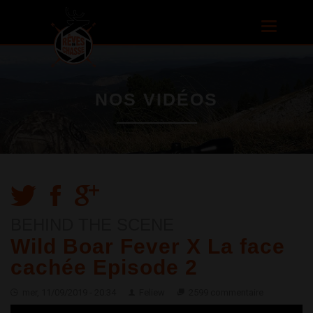
Aller au
contenu
Toggle
principal
navigatio
NOS VIDÉOS
BEHIND THE SCENE
Wild Boar Fever X La face
cachée Episode 2
mer, 11/09/2019 - 20:34
Feliew
2599 commentaire