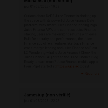
Michaelsal (non vérifié)
jeu, 01/05/2025 - 19:53
Curious about DeFi? Juice Finance is shaking up
the space with its powerful Juice Finance DeFi
platform. With smart Juice Finance lending, high
Juice Finance APY, and seamless Juice Finance
staking, users are maximizing returns with ease.
Built for security and performance, the Juice
Finance app offers features like Juice Finance
cross-margin lending and Juice Finance on Blast
L2. Wondering what is Juice Finance? Check the
Juice Finance FAQ or read the Juice Finance Blog.
Ready to earn more? Juice Finance mobile app is
liveвЂ”get started at
https://juice.ac
today!
Répondre
Jamestup (non vérifié)
jeu, 01/05/2025 - 22:25