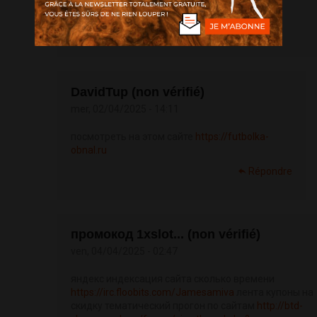
http://filmkachat.ru
DavidTup (non vérifié)
mer, 02/04/2025 - 14:11
посмотреть на этом сайте
https://futbolka-
obnal.ru
Répondre
промокод 1xslot... (non vérifié)
ven, 04/04/2025 - 02:47
яндекс индексация сайта сколько времени
https://irc.floobits.com/Jamesamiva
лента купоны на
скидку тематический прогон по сайтам
http://btd-