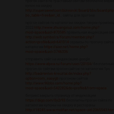
прогон сайта по трастовым сайтам бесплатно марк
купон на скидку
http://supersweetcorn.bizvion.kr/board/bbs/board.php
bo_table=free&wr_id...
сайты для прогона
прогон сайтов по каталогам скидки тануки промоко
2022
http://www.zhuangxiuz.com/home.php?
mod=space&uid=870585
правильная индексация са
http://web.symbol.rs/forum/member.php?
action=profile&uid=641014
сервисы по прогону сайта
каталогам
https://sixn.net/home.php?
mod=space&uid=3746336
отправить сайт на индексацию google
https://www.alpea.ru/forum/user/20154/
бесплатный
прогон по сайтам прогон сайтов по каталогам 1ps
http://badminton-kreuztal.de/index.php?
option=com_easygb
прогоном сайтов
http://www.96bbs.com/home.php?
mod=space&uid=542282&do=profile&from=space
битрикс закрыть страницу от индексации
https://diigo.com/0y2r93
бесплатны прогон сайта по
каталогам купоны на скидку в рестораны
http://18245.ww.w.molifan.net/space-uid-2365543.htm