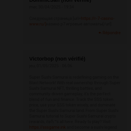
DominicSah (non vérifié)
mer, 30/04/2025 - 19:34
Следующая страница [url=
https://r-7-casino-
www.ru/]
казино р7 игровые автоматы[/url]
Répondre
Victorbop (non vérifié)
jeu, 01/05/2025 - 06:06
Super Sushi Samurai is redefining gaming on the
Blast Network! With real ownership through Super
Sushi Samurai NFT, thrilling battles, and
community-driven gameplay, it's the perfect
blend of fun and finance. Track the SSS token
price, use your SSS token wisely, and dominate
the Super Sushi Samurai land. From Super Sushi
Samurai tutorial to Super Sushi Samurai crypto
rewards, itвЂ™s all here. Ready to play? Visit
https://sssgame.ink
and become a sushi legend