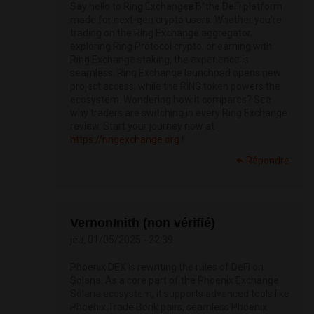
Say hello to Ring ExchangeвЂ”the DeFi platform
made for next-gen crypto users. Whether you're
trading on the Ring Exchange aggregator,
exploring Ring Protocol crypto, or earning with
Ring Exchange staking, the experience is
seamless. Ring Exchange launchpad opens new
project access, while the RING token powers the
ecosystem. Wondering how it compares? See
why traders are switching in every Ring Exchange
review. Start your journey now at
https://ringexchange.org
!
Répondre
VernonInith (non vérifié)
jeu, 01/05/2025 - 22:39
Phoenix DEX is rewriting the rules of DeFi on
Solana. As a core part of the Phoenix Exchange
Solana ecosystem, it supports advanced tools like
Phoenix Trade Bonk pairs, seamless Phoenix