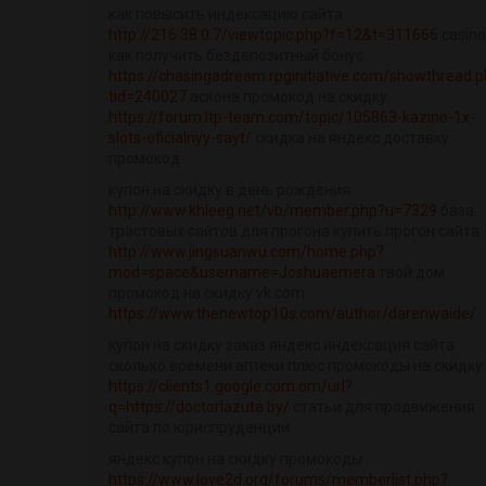
как повысить индексацию сайта
http://216.38.0.7/viewtopic.php?f=12&t=311666
casino
как получить бездепозитный бонус
https://chasingadream.rpginitiative.com/showthread.
tid=240027
аскона промокод на скидку
https://forum.ltp-team.com/topic/105863-kazino-1x-
slots-oficialnyy-sayt/
скидка на яндекс доставку
промокод
купон на скидку в день рождения
http://www.khleeg.net/vb/member.php?u=7329
база
трастовых сайтов для прогона купить прогон сайта
http://www.jingsuanwu.com/home.php?
mod=space&username=Joshuaemera
твой дом
промокод на скидку vk com
https://www.thenewtop10s.com/author/darenwaide/
купон на скидку заказ яндекс индексация сайта
сколько времени аптеки плюс промокоды на скидку
https://clients1.google.com.om/url?
q=https://doctorlazuta.by/
статьи для продвижения
сайта по юриспруденции
яндекс купон на скидку промокоды
https://www.love2d.org/forums/memberlist.php?