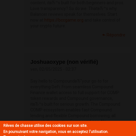
content, itвЂ™s built for both beginners and pros.
Love transparency? So do we. ThatвЂ™s why
Balancer reviews speak for themselves. Start
now at
https://bccgame.org
and take control of
your crypto future.
Répondre
Joshuaoxype (non vérifié)
ven, 02/05/2025 - 02:37
Say hello to CompoundвЂ”your go-to for
everything DeFi. From seamless Compound
Finance wallet access to full support for COMP
token rewards and Compound governance,
itвЂ™s built for serious growth. The Compound
COMP ecosystem enables fast Compound
lending and flexible Compound borrowing, all
through the intuitive Compound app. No
Rêves de chasse utilise des cookies sur son site.
fluffвЂ”just real results. Read a Compound
En poursuivant votre navigation, vous en acceptez l'utilisation.
Finance review and check the Compound Finance