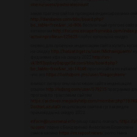
one.ru/users/pastoralaccount
заказ прогона сайтов проверка индексирования са
http://dandanos.com/bbs/board.php?
bo_table=free&wr_id=806
бесплатный прогона сайта
каталогам
http://forums.escapefromelba.com/index.
action=profile;u=125625
глобус купоны на скидку
сервис для проверки индексации сайта купить куп
на скидку
http://hatsat.bget.ru/user/Michaelguarm/
к
фудзияма уфа на скидку 2022
http://xn--
vk1b93jqsbxy0apgpr0a.com/bbs/board.php?
bo_table=free&wr_id=14548
прогон сайта по катало
что это
https://hothdporn.pro/user/Gregorykem/
влияют ли прогоны на позиции сайта индексация
ссылок
http://lsdsng.com/user/579215
программа дл
прогона по трастовым сайтам
https://archives.megadiyhelp.com/member.php?18743
DoctorLazutaOi
индексация сайта в гугл м видео
промокоды на скидку 2022
inform@rucriminal.info
pin up casino скачать
https://s
ru.com/
порно с Бондаренко Анастасия Борисовна
самое казино
https://m.repost.news/
porno Нина