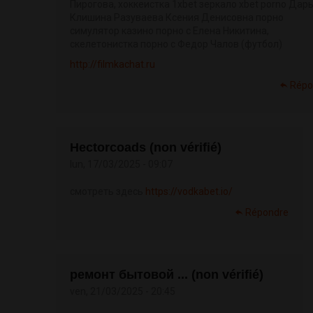
Пирогова, хоккеистка 1xbet зеркало xbet porno Дар
Клишина Разуваева Ксения Денисовна порно
симулятор казино порно с Елена Никитина,
скелетонистка порно с Федор Чалов (футбол)
http://filmkachat.ru
Répo
Hectorcoads (non vérifié)
lun, 17/03/2025 - 09:07
смотреть здесь
https://vodkabet.io/
Répondre
ремонт бытовой ... (non vérifié)
ven, 21/03/2025 - 20:45