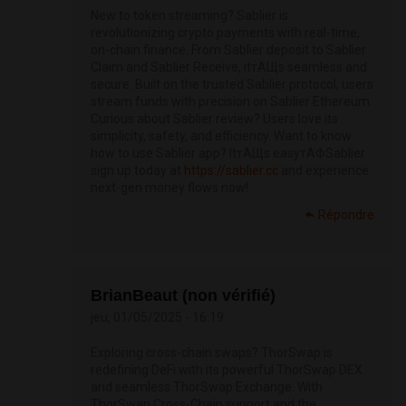
New to token streaming? Sablier is
revolutionizing crypto payments with real-time,
on-chain finance. From Sablier deposit to Sablier
Claim and Sablier Receive, itтАЩs seamless and
secure. Built on the trusted Sablier protocol, users
stream funds with precision on Sablier Ethereum.
Curious about Sablier review? Users love its
simplicity, safety, and efficiency. Want to know
how to use Sablier app? ItтАЩs easyтАФSablier
sign up today at
https://sablier.cc
and experience
next-gen money flows now!
Répondre
BrianBeaut (non vérifié)
jeu, 01/05/2025 - 16:19
Exploring cross-chain swaps? ThorSwap is
redefining DeFi with its powerful ThorSwap DEX
and seamless ThorSwap Exchange. With
ThorSwap Cross-Chain support and the