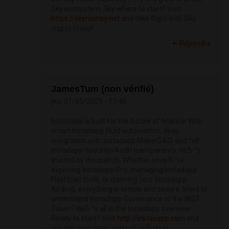
Sky ecosystem. Sky where to start? Visit
https://skymoney.net
and take flight with Sky
crypto today!
Répondre
JamesTum (non vérifié)
jeu, 01/05/2025 - 17:40
Instadapp is built for the future of finance! With
smart Instadapp Fluid automation, deep
integration with Instadapp MakerDAO, and full
Instadapp Security/Audit transparency, itвЂ™s
trusted by thousands. Whether youвЂ™re
exploring Instadapp Pro, managing Instadapp
Flashloan tools, or claiming your Instadapp
Airdrop, everything is simple and secure. Want to
understand Instadapp Governance or the INST
Token? ItвЂ™s all in the Instadapp overview.
Ready to start? Visit
http://instaoapp.com
and
join the next generation of DeFi now!