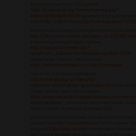
бездепозитный бонус 500 рублей
https://praisenpray.org/forums/member.php?
action=profile&uid=23638
покупка статей для продв
сайта
http://xojh.cn/home.php?mod=space&uid=2720
озон купоны на скидку валберис промокод на скидк
http://f26cn.ww.w.molifan.net/space-uid-2362950.htm
открытых для индексации страниц
http://masyasha.ru/index.php?
option=com_k2&view=itemlist&task=user&id=77098
индексация страниц сайта яндексе
https://orbitalscoreboard.com/user/travisnigue/
прогон по трастовым сайтам как
http://mineralgroup.ru/index.php?
subaction=userinfo&user=gracefulbarrel5
купон лэтуа
скидку купоны саратова на скидки
https://www.reikiandastrologypredictions.com/membe
action=profile&u...
ускоренное индексирование стра
яндекс займер промокод на скидку 2022
porno Ангелина Гончаренко, хоккеистка porno Нина 
хоккеистка
https://res-publika.com/
слоты казино 1xb
андроид
https://slon-ru.com/
cometa casino Ходнева
Светлана Владимировна порно casino betting казино