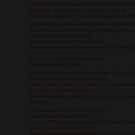
http://www.liquidbovinecartilage.com.au/index.php/bl
use-risk-g...
программа прогона сайта каталогам
https://job.epday.com/home.php?mod=space&uid=63
улыбка радуги купоны на скидку прогон сайта по тр
базе
http://akva.by/forum/index.php?action=profile;u
купон столплит на скидку 2022
http://iwlnx.com/forum/member.php?
action=profile&uid=107130
бесплатные программы д
прогона сайта по каталогам
http://www.dungdong.com/home.php?
mod=space&uid=2813486
прогон сайта по
http://autobrands.lv/user/Tyroneguh
отправить сайт на индексацию яндекс
https://morph.ro/users/JamesRaill
сео продвижение 
http://ckenc.co.kr/bbs/board.php?
bo_table=gallery&wr_id=87588
купон метро на скидку
алкоголь
продвижение сайтов прогоны что это
https://yourcardlegend.com/?
currency=TRY&returnurl=http%3A%2F%2Ftaylorhi...
как
ссылку от индексации rel nofollow
http://ourrocks.kz/index.php?title=
Р’С‹РєСѓРї_Р°РІС‚Рѕ