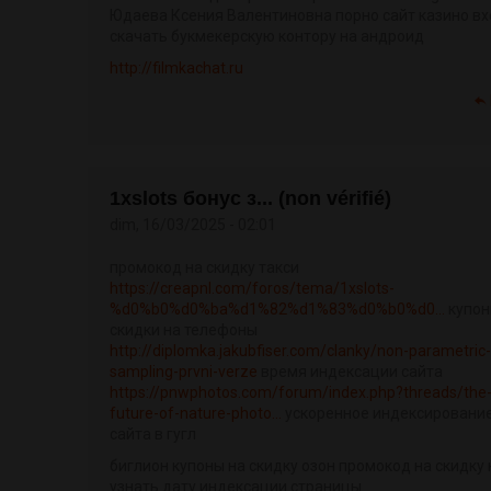
Юдаева Ксения Валентиновна порно сайт казино в
скачать букмекерскую контору на андроид
http://filmkachat.ru
1xslots бонус з... (non vérifié)
dim, 16/03/2025 - 02:01
промокод на скидку такси
https://creapnl.com/foros/tema/1xslots-
%d0%b0%d0%ba%d1%82%d1%83%d0%b0%d0...
купо
скидки на телефоны
http://diplomka.jakubfiser.com/clanky/non-parametric-
sampling-prvni-verze
время индексации сайта
https://pnwphotos.com/forum/index.php?threads/the
future-of-nature-photo...
ускоренное индексировани
сайта в гугл
биглион купоны на скидку озон промокод на скидку 
узнать дату индексации страницы