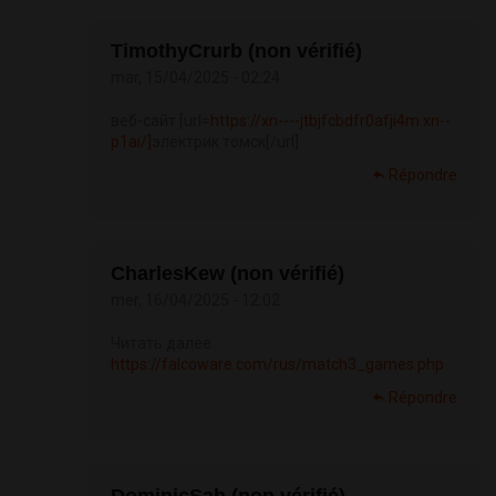
TimothyCrurb (non vérifié)
mar, 15/04/2025 - 02:24
веб-сайт [url=
https://xn----jtbjfcbdfr0afji4m.xn--
p1ai/]
электрик томск[/url]
Répondre
CharlesKew (non vérifié)
mer, 16/04/2025 - 12:02
Читать далее
https://falcoware.com/rus/match3_games.php
Répondre