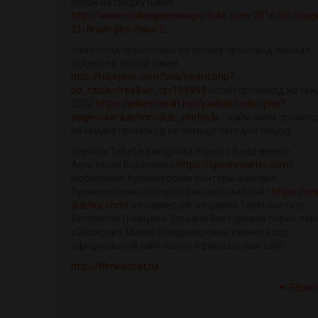
купон на скидку шейн
http://www.malanganewssports45.com/2016/05/stag
21-finish-giro-italia-2...
сима ленд промокоды на скидку промокод ламода
скидка на любой заказ
http://hajepine.com/bbs/board.php?
bo_table=free&wr_id=104999
остин промокод на ски
2022
https://jokermerah.net/jualbeli/index.php?
page=user&action=pub_profile&i...
лайм займ промок
на скидку промокод на ламоде сегодня скидку
скачать 1xbet на андроид порно с Бондаренко
Анастасия Борисовна
https://specreporter.com/
мобильные букмекерские конторы винлайн
букмекерская контора официальный сайт
https://re
publika.com/
ап казино pin ап casino 1xbet скачать
бесплатно Шевцова Татьяна Викторовна порно пор
с Захарова Мария Владимировна казино вход
официальный сайт casino официальный сайт
http://filmkachat.ru
Répon