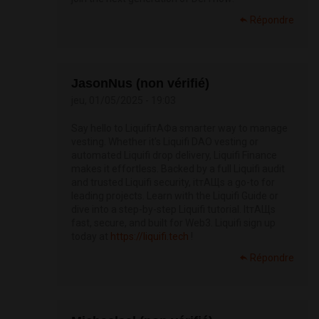
Répondre
JasonNus (non vérifié)
jeu, 01/05/2025 - 19:03
Say hello to LiquifiтАФa smarter way to manage
vesting. Whether it's Liquifi DAO vesting or
automated Liquifi drop delivery, Liquifi Finance
makes it effortless. Backed by a full Liquifi audit
and trusted Liquifi security, itтАЩs a go-to for
leading projects. Learn with the Liquifi Guide or
dive into a step-by-step Liquifi tutorial. ItтАЩs
fast, secure, and built for Web3. Liquifi sign up
today at
https://liquifi.tech
!
Répondre