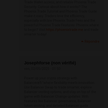
Trade Wallet access, and reliable Phoenix Trade
Security. Curious about how it works? The
Phoenix Trade Tutorial and Phoenix Trade Guide
make it easy. Traders love the efficiency,
especially with low Phoenix Trade Fees and the
powerful Phoenix Trade Features. Phoenix where
to begin? Visit
https://phoenixtrade.me
and trade
smarter today!
Répondre
Josephforse (non vérifié)
ven, 02/05/2025 - 01:50
Power up your crypto strategy with
BalancerвЂ”where flexibility meets innovation.
Use Balancer Swap to trade smarter, explore
Balancer vesting options, and stay on top of the
game with Balancer Change updates. With
features like Balancer governance, Balancer
token vesting, and detailed Balancer guide