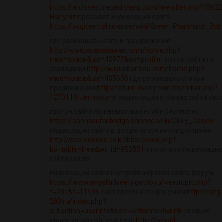
https://archives.megadiyhelp.com/member.php?15622
HarryNiz
проходит индексация сайта
https://yogicentral.science/wiki/Green_Pharmacy_Bob
где размещать статьи продвижения
http://www.xuandouwan.com/home.php?
mod=space&uid=43977&do=profile
прогон сайта по
закладкам
http://wuyuebanzou.com/home.php?
mod=space&uid=435606
где размещать статьи
продвижения
http://forum.evony.com/member.php?
1270110-Jerrypoorm
индексация страниц сайта онл
прогон сайта по каталогам онлайн бесплатно
https://opensourcebridge.science/wiki/Glory_Casino
индексация сайта в google купон на скидку шейн
http://web.dodoad.co.kr/bbs/board.php?
bo_table=free&wr_id=953551
отключить индексаци
сайта robots
индексация сайта настройка прогон сайта форум
https://www.angelladydety.getbb.ru/viewtopic.php?
f=237&t=11596
сайт прогона по форумам
http://carg
200.ru/index.php?
subaction=userinfo&user=uttermostwrinkl
сколько
индексация сайта яндекс
http://school-