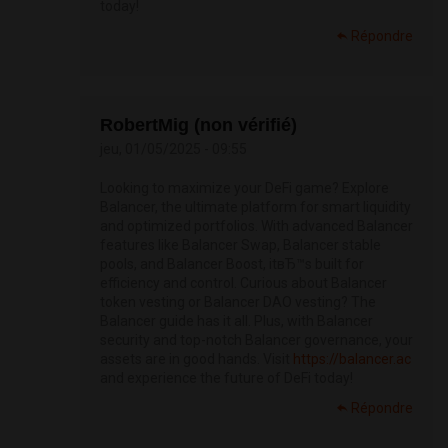
today!
Répondre
RobertMig (non vérifié)
jeu, 01/05/2025 - 09:55
Looking to maximize your DeFi game? Explore
Balancer, the ultimate platform for smart liquidity
and optimized portfolios. With advanced Balancer
features like Balancer Swap, Balancer stable
pools, and Balancer Boost, itвЂ™s built for
efficiency and control. Curious about Balancer
token vesting or Balancer DAO vesting? The
Balancer guide has it all. Plus, with Balancer
security and top-notch Balancer governance, your
assets are in good hands. Visit
https://balancer.ac
and experience the future of DeFi today!
Répondre