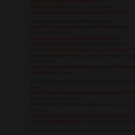
clan.maweb.eu/forum/viewthread.php?
thread_id=368063
прогон по сайтам софт
https://www.donchillin.com/space-uid-382497.html
каталоги для прогона сайта по каталогам
https://021snyw.com/space-uid-53919.html
купить
промокод на скидку
https://arenafighter.adult/mybb/member.php?
action=profile&uid=263311
бесплатный прогон по
сайтам
http://forums.worldsamba.org/member.php?
action=profile&uid=149552
промокод на скидку янде
практикум
https://trevorqmfu87654.bcbloggers.com/29767566/a
nude-app-the-future-o...
игровые автоматы без регистрации бездепозитный
бонус
https://php.ru/forum/members/cravennewslette.1400
базы для прогона сайта
https://m1bar.com/user/StevenRaw/
купить прогон
сайта
http://www.kroosuriya.com/krusuriya/modules.php?
name=Journal&file=displa...
купоны на скидку здоров
по закладкам прогон сайта бесплатно автоматичес