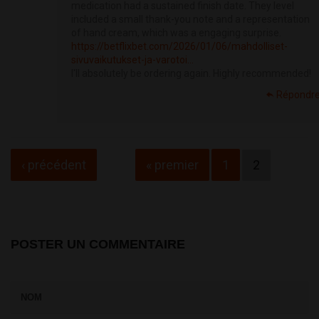
medication had a sustained finish date. They level
included a small thank-you note and a representation
of hand cream, which was a engaging surprise.
https://betflixbet.com/2026/01/06/mahdolliset-
sivuvaikutukset-ja-varotoi...
I'll absolutely be ordering again. Highly recommended!
Répondr
Pages
‹ précédent
« premier
1
2
POSTER UN COMMENTAIRE