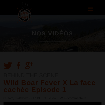
Aller au
contenu
Toggle
principal
navigatio
NOS VIDÉOS
BEHIND THE SCENE
Wild Boar Fever X La face
cachée Episode 1
sam, 07/09/2019 - 17:13
Feliew
57 commentaire