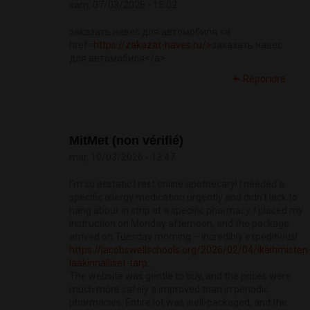
sam, 07/03/2026 - 15:02
заказать навес для автомобиля <a
href=
https://zakazat-naves.ru/>
заказать навес
для автомобиля</a>
Répondre
MitMet (non vérifié)
mar, 10/03/2026 - 13:47
I'm so ecstatic I rest online apothecary! I needed a
specific allergy medication urgently and didn't lack to
hang about in strip at a specific pharmacy. I placed my
instruction on Monday afternoon, and the package
arrived on Tuesday morning – incredibly expeditious!
https://jacobswellschools.org/2026/02/04/ikaihmisten
laakinnalliset-tarp...
The website was gentle to buy, and the prices were
much more safely a improved than in periodic
pharmacies. Entire lot was well-packaged, and the