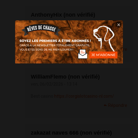
AnthonyHix (non vérifié)
ven, 30/01/2026 - 06:22
×
<a
href=
https://phontechm.com/>phontechm</a>
Répondre
WilliamFlemo (non vérifié)
ven, 06/02/2026 - 13:14
Best casino
https://corgislotcasino-nl.com/
Répondre
zakazat naves 666 (non vérifié)