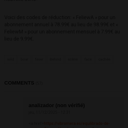
Voici des codes de réduction: « FeliewA » pour un
abonnement annuel à 78.99€ au lieu de 98.99€ et «
FeliewM » pour un abonnement mensuel à 7.99€ au
lieu de 9.99€.
wild
boar
fever
Behind
scène
face
cachée
COMMENTS
(57)
analizador (non vérifié)
jeu, 11/12/2025 - 12:31
<a href=
https://vibromera.es/equilibrado-de-