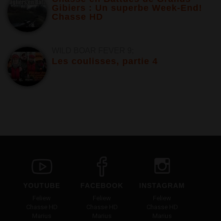
Gibiers : Un superbe Week-End!
Chasse HD
WILD BOAR FEVER 9;
Les coulisses, partie 4
YOUTUBE
FACEBOOK
INSTAGRAM
Feliew
Feliew
Feliew
Chasse HD
Chasse HD
Chasse HD
Marius
Marius
Marius