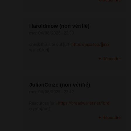
Répondre
Haroldmow (non vérifié)
mer, 04/06/2025 - 23:30
check this site out [url=
https://jaxx.top/]jaxx
wallet[/url]
Répondre
JulianCoize (non vérifié)
mer, 04/06/2025 - 23:42
Resources [url=
https://breadwallet.net/]brd
crypto[/url]
Répondre