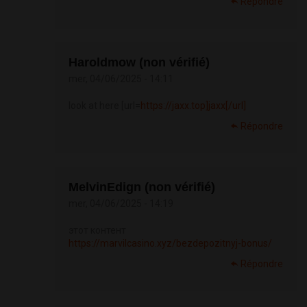
Répondre
Haroldmow (non vérifié)
mer, 04/06/2025 - 14:11
look at here [url=
https://jaxx.top]jaxx[/url]
Répondre
MelvinEdign (non vérifié)
mer, 04/06/2025 - 14:19
этот контент
https://marvilcasino.xyz/bezdepozitnyj-bonus/
Répondre