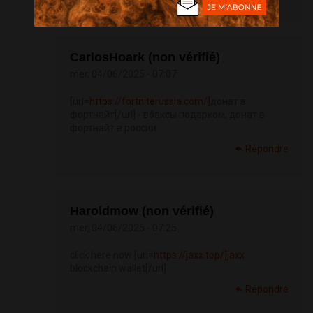
CarlosHoark (non vérifié)
mer, 04/06/2025 - 07:07
[url=
https://fortniterussia.com/]
донат в
фортнайт[/url] - вбаксы подарком, донат в
фортнайт в россии
Répondre
Haroldmow (non vérifié)
mer, 04/06/2025 - 07:25
click here now [url=
https://jaxx.top/]jaxx
blockchain wallet[/url]
Répondre