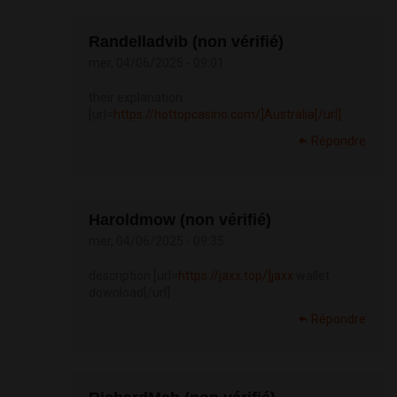
Randelladvib (non vérifié)
mer, 04/06/2025 - 09:01
their explanation
[url=
https://hottopcasino.com/]Australia[/url]
Répondre
Haroldmow (non vérifié)
mer, 04/06/2025 - 09:35
description [url=
https://jaxx.top/]jaxx
wallet
download[/url]
Répondre