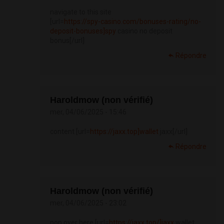
navigate to this site
[url=
https://spy-casino.com/bonuses-rating/no-
deposit-bonuses]spy
casino no deposit
bonus[/url]
Répondre
Haroldmow (non vérifié)
mer, 04/06/2025 - 15:46
content [url=
https://jaxx.top]wallet
jaxx[/url]
Répondre
Haroldmow (non vérifié)
mer, 04/06/2025 - 23:02
pop over here [url=
https://jaxx.top/]jaxx
wallet