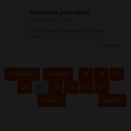
JulianCoize (non vérifié)
jeu, 05/06/2025 - 01:23
read [url=
https://breadwallet.net/]bread
wallet[/url]
Répondre
Pages
‹ précédent
« premier
…
53
54
55
56
57
58
59
60
61
…
dernier »
suivant ›