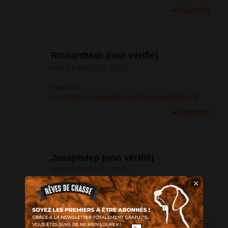
Répondre
RichardMab (non vérifié)
mer, 04/06/2025 - 05:31
read this
[url=
https://breadwallet.net/]breadwallet[/url]
Répondre
Josephdep (non vérifié)
mer, 04/06/2025 - 05:47
×
[url=
https://fortniterussia.com/]
донат в
фортнайт в россии[/url] - bucks купить, v buck
купить
Répondre