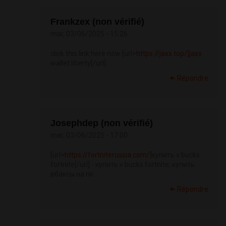
Frankzex (non vérifié)
mar, 03/06/2025 - 15:26
click this link here now [url=
https://jaxx.top/]jaxx
wallet liberty[/url]
Répondre
Josephdep (non vérifié)
mar, 03/06/2025 - 17:00
[url=
https://fortniterussia.com/]
купить v bucks
fortnite[/url] - купить v bucks fortnite, купить
вбаксы на пк
Répondre