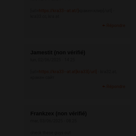
[url=
https://kra33--at.at/]
кракен клир[/url] -
kra33.cc, kra at
Répondre
Jamestit (non vérifié)
lun, 02/06/2025 - 14:25
[url=
https://kra33--at.at]kra33[/url]
- kra32.at,
кракен сайт
Répondre
Frankzex (non vérifié)
mar, 03/06/2025 - 08:25
check these guys out