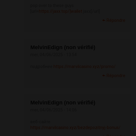
pop over to these guys
[url=
https://jaxx.top/]wallet
jaxx[/url]
Répondre
MelvinEdign (non vérifié)
mer, 04/06/2025 - 13:54
подробнее
https://marvilcasino.xyz/promo/
Répondre
MelvinEdign (non vérifié)
mer, 04/06/2025 - 14:06
веб-сайте
https://marvilcasino.xyz/bezdepozitnyj-bonus/