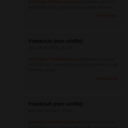
[url=
https://fortniterussia.com/]
купить пропуск
фортнайт[/url] - bucks купить, купить вбаксы
Répondre
Franknuh (non vérifié)
mer, 04/06/2025 - 03:33
[url=
https://fortniterussia.com/]
купить в баксы
fortnite[/url] - купить подписку фортнайт, v buck
fortnite купить
Répondre
Franknuh (non vérifié)
mer, 04/06/2025 - 03:46
[url=
https://fortniterussia.com/]
купить пропуск
фортнайт[/url] - донат в фортнайт, как купить в