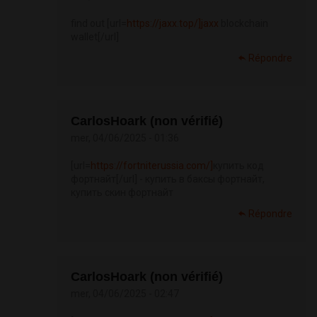
find out [url=
https://jaxx.top/]jaxx
blockchain
wallet[/url]
Répondre
CarlosHoark (non vérifié)
mer, 04/06/2025 - 01:36
[url=
https://fortniterussia.com/]
купить код
фортнайт[/url] - купить в баксы фортнайт,
купить скин фортнайт
Répondre
CarlosHoark (non vérifié)
mer, 04/06/2025 - 02:47