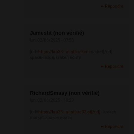
Répondre
Jamestit (non vérifié)
lun, 02/06/2025 - 07:53
[url=
https://kra33--at.at]kraken
market[/url] -
кракен вход, kraken войти
Répondre
RichardSmasy (non vérifié)
lun, 02/06/2025 - 10:29
[url=
https://kra33--at.at]kra32.at[/url]
- kraken
market, кракен войти
Répondre