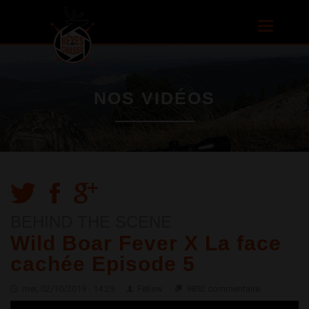
Aller au
contenu
Toggle
principal
navigatio
NOS VIDÉOS
BEHIND THE SCENE
Wild Boar Fever X La face
cachée Episode 5
mer, 02/10/2019 - 14:29
Feliew
9892 commentaire