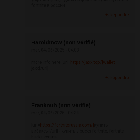
fortnite в россии
Répondre
Haroldmow (non vérifié)
mer, 04/06/2025 - 04:03
more info here [url=
https://jaxx.top/]wallet
jaxx[/url]
Répondre
Franknuh (non vérifié)
mer, 04/06/2025 - 04:34
[url=
https://fortniterussia.com/]
купить
вибаксы[/url] - купить v bucks fortnite, fortnite
bucks купить