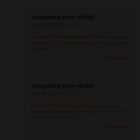
Josephdep (non vérifié)
mer, 04/06/2025 - 07:39
[url=
https://fortniterussia.com/]
купить подписку
фортнайт[/url] - купить в баксы fortnite, донат в
фортнайт
Répondre
Josephdep (non vérifié)
mer, 04/06/2025 - 07:55
[url=
https://fortniterussia.com/]
как купить в
fortnite в россии[/url] - купить донат фортнайт,
купить код на вбаксы
Répondre