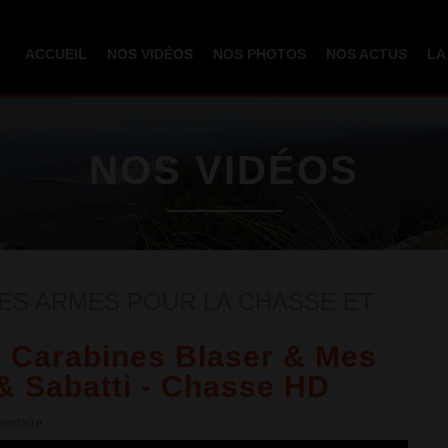
Aller au
contenu
ACCUEIL
NOS VIDÉOS
NOS PHOTOS
NOS ACTUS
LA
principal
NOS VIDÉOS
ES ARMES POUR LA CHASSE ET
 Carabines Blaser & Mes
 & Sabatti - Chasse HD
entaire