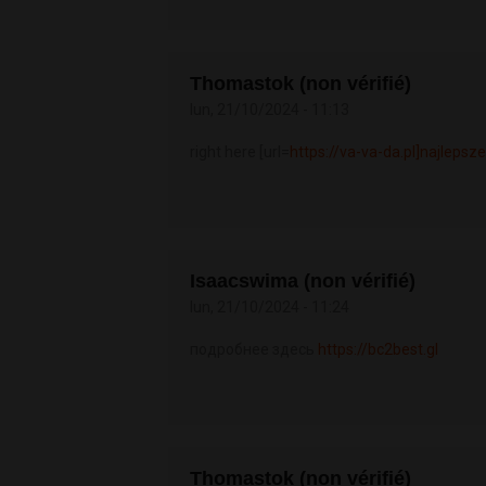
Thomastok (non vérifié)
lun, 21/10/2024 - 11:13
right here [url=
https://va-va-da.pl]najlepsze
Isaacswima (non vérifié)
lun, 21/10/2024 - 11:24
подробнее здесь
https://bc2best.gl
Thomastok (non vérifié)