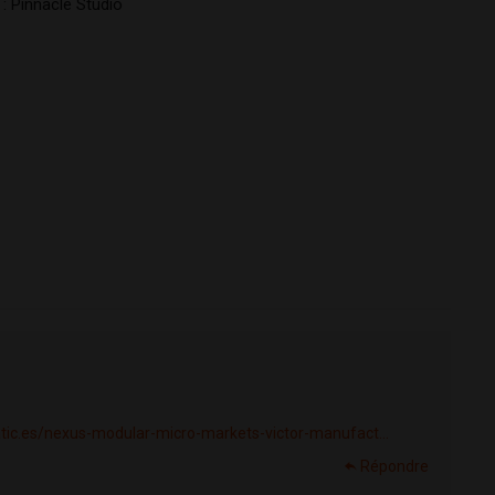
: Pinnacle Studio 
atic.es/nexus-modular-micro-markets-victor-manufact...
Répondre