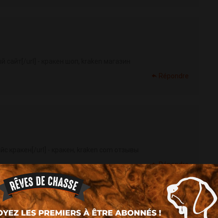
сайт[/url] - кракен шоп, kraken магазин
Répondre
с кракен[/url] - кракен, kraken com отзывы
Répondre