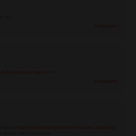
l[/url]
Répondre
r-floor-finishes-stains-11-3/
Répondre
 яндексе
https://russiancomputerservice.ru/user/JosephCer/
м прогон сайта бесплатно