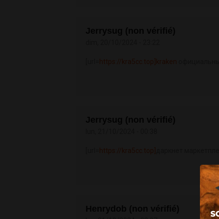
Jerrysug (non vérifié)
dim, 20/10/2024 - 23:22
[url=
https://kra5cc.top]kraken
официальный 
Jerrysug (non vérifié)
lun, 21/10/2024 - 00:38
[url=
https://kra5cc.top]
даркнет маркетплей
Henrydob (non vérifié)