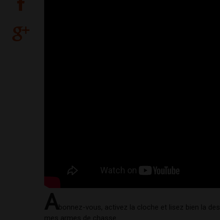
A
bonnez-vous, activez la cloche et lisez bien la de
mes armes de chasse. 