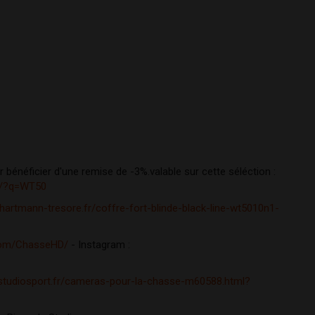
Pensez à utiliser le code promo : ALEXCHASSEHD pour bénéficier d'une remise de -3%.valable sur cette séléction : 
lt/?q=WT50
hartmann-tresore.fr/coffre-fort-blinde-black-line-wt5010n1-
com/ChasseHD/
 - Instagram : 
studiosport.fr/cameras-pour-la-chasse-m60588.html?