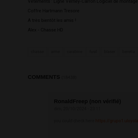
Vêtements : Ligne Verney-Carron Logiciel de montage 
Coffre Hartmann Tresore 
A très bientôt les amis ! 
Alex - Chasse HD
chasse
arme
carabine
fusil
blaser
beretta
COMMENTS
(18438)
RonaldFreep (non vérifié)
dim, 20/10/2024 - 23:11
you could check here
https://grupo1.uloyol