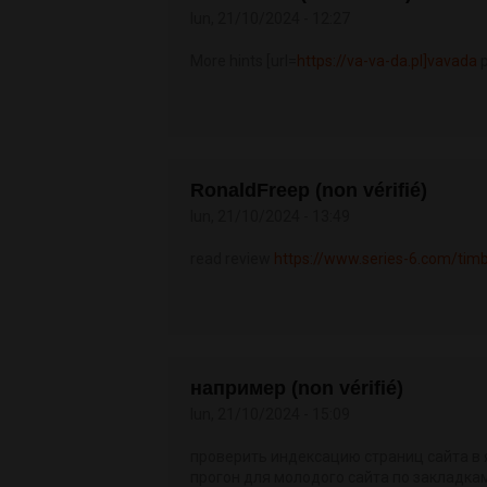
lun, 21/10/2024 - 12:27
More hints [url=
https://va-va-da.pl]vavada
p
RonaldFreep (non vérifié)
lun, 21/10/2024 - 13:49
read review
https://www.series-6.com/timbe
например (non vérifié)
lun, 21/10/2024 - 15:09
проверить индексацию страниц сайта в
прогон для молодого сайта по закладка