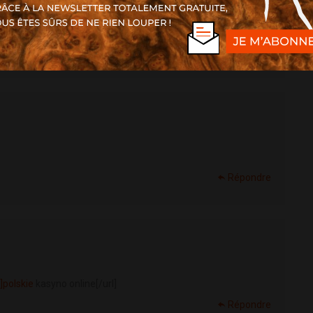
Répondre
Répondre
]polskie
kasyno online[/url]
Répondre