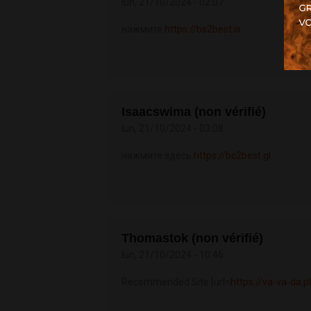
lun, 21/10/2024 - 02:07
нажмите
https://bs2best.is
Isaacswima (non vérifié)
lun, 21/10/2024 - 03:08
нажмите здесь
https://bc2best.gl
Thomastok (non vérifié)
lun, 21/10/2024 - 10:46
Recommended Site [url=
https://va-va-da.pl