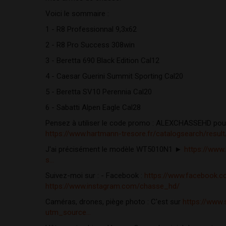
Voici le sommaire : 
1 - R8 Professionnal 9,3x62 
2 - R8 Pro Success 308win 
3 - Beretta 690 Black Edition Cal12 
4 - Caesar Guerini Summit Sporting Cal20 
5 - Beretta SV10 Perennia Cal20 
6 - Sabatti Alpen Eagle Cal28
https://www.hartmann-tresore.fr/catalogsearch/resu
J'ai précisément le modèle WT5010N1 ► 
https://www.
s...
Suivez-moi sur : - Facebook : 
https://www.facebook.
https://www.instagram.com/chasse_hd/
Caméras, drones, piège photo : C'est sur 
https://www.
utm_source...