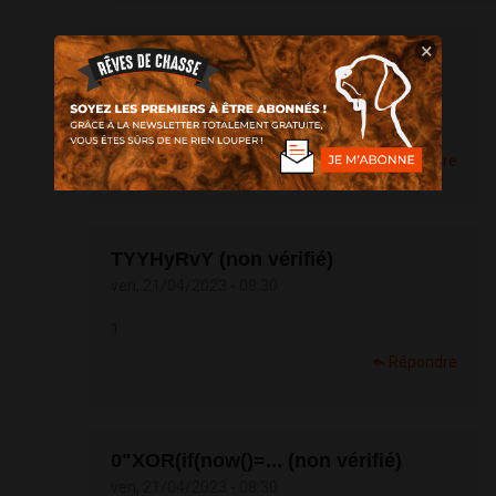
×
vtUuR6x8' OR 14... (non vérifié)
ven, 21/04/2023 - 08:30
1
Répondre
TYYHyRvY (non vérifié)
ven, 21/04/2023 - 08:30
1
Répondre
0"XOR(if(now()=... (non vérifié)
ven, 21/04/2023 - 08:30