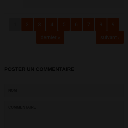
Pages
1
2
3
4
5
6
7
8
9
dernier »
suivant ›
POSTER UN COMMENTAIRE