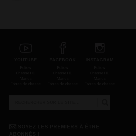
YOUTUBE
FACEBOOK
INSTAGRAM
Feliew
Feliew
Feliew
Chasse HD
Chasse HD
Chasse HD
Marius
Marius
Marius
Frères de chasse
Frères de chasse
Frères de chasse
Rechercher
FORMULAIRE DE RECHERCHE
SOYEZ LES PREMIERS À ÊTRE
ABONNÉS !