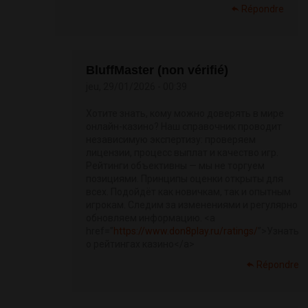
Répondre
BluffMaster (non vérifié)
jeu, 29/01/2026 - 00:39
Хотите знать, кому можно доверять в мире
онлайн-казино? Наш справочник проводит
независимую экспертизу: проверяем
лицензии, процесс выплат и качество игр.
Рейтинги объективны — мы не торгуем
позициями. Принципы оценки открыты для
всех. Подойдёт как новичкам, так и опытным
игрокам. Следим за изменениями и регулярно
обновляем информацию. <a
href=”
https://www.don8play.ru/ratings/
”>Узнать
о рейтингах казино</a>
Répondre