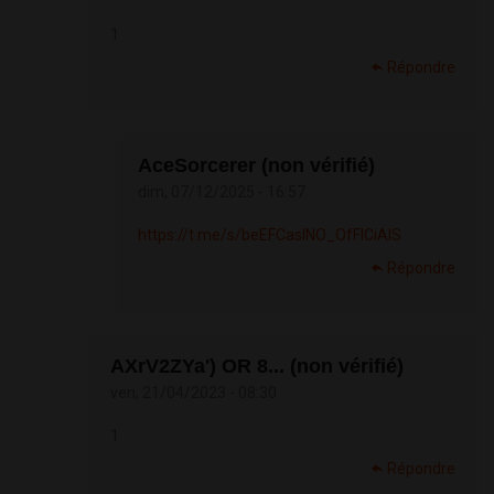
1
Répondre
AceSorcerer (non vérifié)
dim, 07/12/2025 - 16:57
https://t.me/s/beEFCasINO_OfFICiAlS
Répondre
AXrV2ZYa') OR 8... (non vérifié)
ven, 21/04/2023 - 08:30
1
Répondre