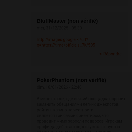
BluffMaster (non vérifié)
mer, 31/12/2025 - 05:30
http://images.google.ki/url?
q=https://t.me/officials_7k/505
Répondre
PokerPhantom (non vérifié)
dim, 18/01/2026 - 22:40
В мире ставок, где всякий площадка норовит
заманить обещаниями легких джекпотов,
рейтинг казино по честности
является той самой ориентиром, что
проводит мимо заросли подвохов. Игрокам
профи да дебютантов, кто устал от пустых