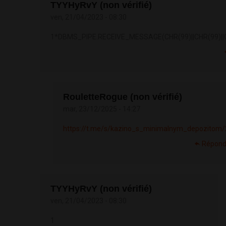
TYYHyRvY (non vérifié)
ven, 21/04/2023 - 08:30
1*DBMS_PIPE.RECEIVE_MESSAGE(CHR(99)||CHR(99)||C
RouletteRogue (non vérifié)
mar, 23/12/2025 - 14:27
https://t.me/s/kazino_s_minimalnym_depozitom/
Répond
TYYHyRvY (non vérifié)
ven, 21/04/2023 - 08:30
1