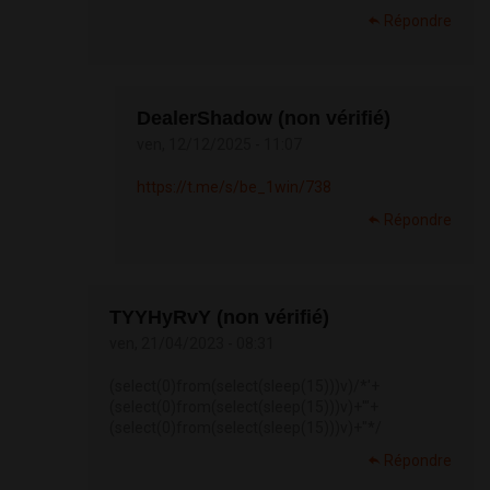
Répondre
DealerShadow (non vérifié)
ven, 12/12/2025 - 11:07
https://t.me/s/be_1win/738
Répondre
TYYHyRvY (non vérifié)
ven, 21/04/2023 - 08:31
(select(0)from(select(sleep(15)))v)/*'+
(select(0)from(select(sleep(15)))v)+'"+
(select(0)from(select(sleep(15)))v)+"*/
Répondre