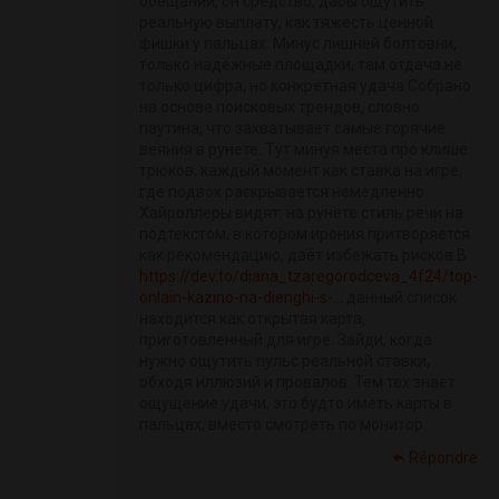
обещаний, он средство, дабы ощутить
реальную выплату, как тяжесть ценной
фишки у пальцах. Минус лишней болтовни,
только надёжные площадки, там отдача не
только цифра, но конкретная удача.Собрано
на основе поисковых трендов, словно
паутина, что захватывает самые горячие
веяния в рунете. Тут минуя места про клише
трюков, каждый момент как ставка на игре,
где подвох раскрывается немедленно.
Хайроллеры видят: на рунете стиль речи на
подтекстом, в котором ирония притворяется
как рекомендацию, даёт избежать рисков.В
https://dev.to/diana_tzaregorodceva_4f24/top-
onlain-kazino-na-dienghi-s-...
данный список
находится как открытая карта,
приготовленный для игре. Зайди, когда
нужно ощутить пульс реальной ставки,
обходя иллюзий и провалов. Тем тех знает
ощущение удачи, это будто иметь карты в
пальцах, вместо смотреть по монитор.
Répondre