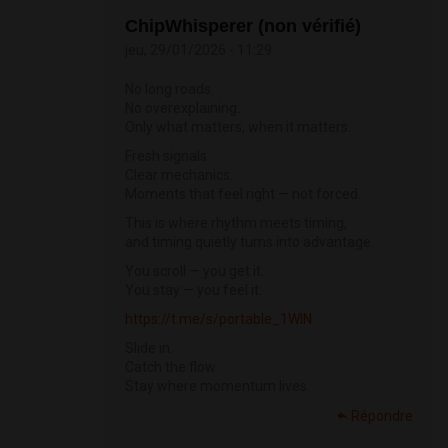
ChipWhisperer (non vérifié)
jeu, 29/01/2026 - 11:29
No long roads.
No overexplaining.
Only what matters, when it matters.
Fresh signals.
Clear mechanics.
Moments that feel right — not forced.
This is where rhythm meets timing,
and timing quietly turns into advantage.
You scroll — you get it.
You stay — you feel it.
https://t.me/s/portable_1WIN
Slide in.
Catch the flow.
Stay where momentum lives.
Répondre