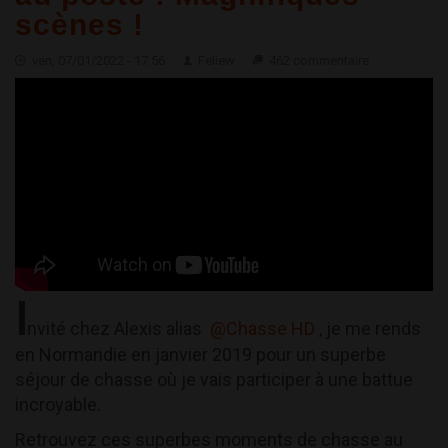
scènes !
ven, 07/01/2022 - 17:56
Feliew
462 commentaire
I
nvité chez Alexis alias
@Chasse HD
, je me rends
en Normandie en janvier 2019 pour un superbe
séjour de chasse où je vais participer à une battue
incroyable.
Retrouvez ces superbes moments de chasse au